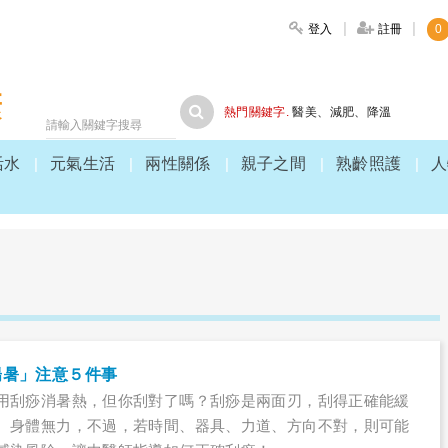
登入
註冊
0
大家健康
熱門關鍵字.
醫美
、
減肥
、
降溫
活水
元氣生活
兩性關係
親子之間
熟齡照護
人
陽暑」注意５件事
用刮痧消暑熱，但你刮對了嗎？刮痧是兩面刃，刮得正確能緩
、身體無力，不過，若時間、器具、力道、方向不對，則可能