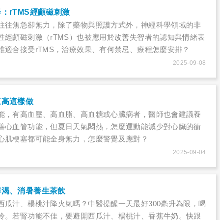
：rTMS經顱磁刺激
往往焦急卻無力，除了藥物與照護方式外，神經科學領域的非
性經顱磁刺激（rTMS）也被應用於改善失智者的認知與情緒表
誰適合接受rTMS，治療效果、有何禁忌、療程怎麼安排？
2025-09-08
三高這樣做
能，有高血壓、高血脂、高血糖或心臟病者，醫師也會建議養
善心血管功能，但夏日天氣悶熱，怎麼運動能減少對心臟的衝
心肌梗塞都可能全身無力，怎麼警覺及應對？
2025-09-04
解渴、消暑養生茶飲
西瓜汁、楊桃汁降火氣嗎？中醫提醒一天最好300毫升為限，喝
冷。若腎功能不佳，要避開西瓜汁、楊桃汁、香蕉牛奶。快跟