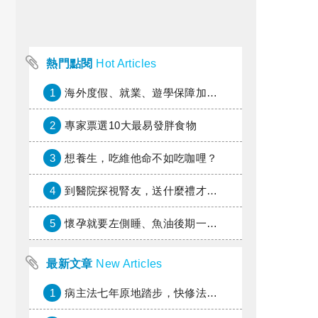
熱門點閱
Hot Articles
1
海外度假、就業、遊學保障加倍，富邦產險「一期逐夢」專案加碼遠距醫療與緊急救援
2
專家票選10大最易發胖食物
3
想養生，吃維他命不如吃咖哩？
4
到醫院探視腎友，送什麼禮才好？
5
懷孕就要左側睡、魚油後期一定要停、分泌物多小心高位破水！這些懷孕禁忌，你也信嗎？
最新文章
New Articles
1
病主法七年原地踏步，快修法讓病人自主決定善終