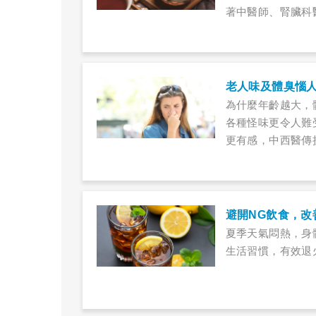
著中醫師、腎臟科
老人味及體臭惱
為什麼年齡越大，
各種怪味更令人難
更有感，中西醫傳
避開NG飲食，改
夏季天氣悶熱，身
生活習慣，有效退