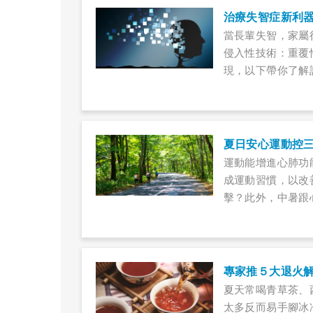
​治療失智症新利器
當長輩失智，家屬
侵入性技術：重覆
現，以下帶你了解
夏日安心運動控
運動能增進心肺功
成運動習慣，以改
擊？此外，中暑跟
專家推５大退火
夏天常喝青草茶、
太多反而易手腳冰