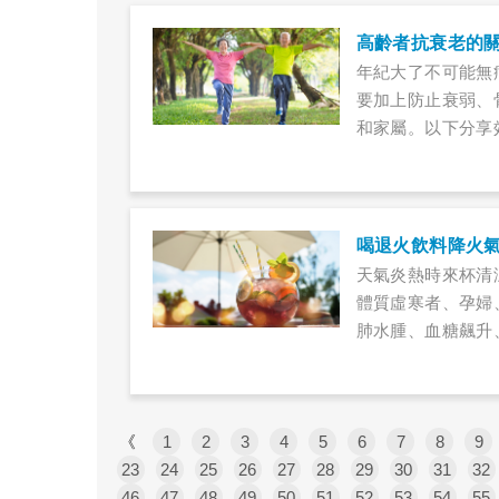
高齡者抗衰老的
年紀大了不可能無
要加上防止衰弱、
和家屬。以下分享
喝退火飲料降火
天氣炎熱時來杯清
體質虛寒者、孕婦
肺水腫、血糖飆升
《
1
2
3
4
5
6
7
8
9
23
24
25
26
27
28
29
30
31
32
46
47
48
49
50
51
52
53
54
55