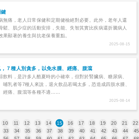
關鍵
病無痛，老人日常保健和定期健檢絕對必要。此外，老年人還
骨鬆、肌少症的活動安排，失能、失智其實比疾病還折騰病人
效果顯著的養生與抗老保養重點。
2025-08-15
氣，７種人別貪多，以免水腫、經痛、腹瀉
涼飲料，是許多人酷夏時的小確幸，但對於腎臟病、糖尿病、
、哺乳者等7種人來說，退火飲品若喝太多，恐造成四肢水腫、
、經痛、腹瀉等各種不適……
2025-08-14
10
11
12
13
14
15
16
17
18
19
20
21
22
33
34
35
36
37
38
39
40
41
42
43
44
45
56
57
58
59
60
61
62
63
64
65
66
67
68