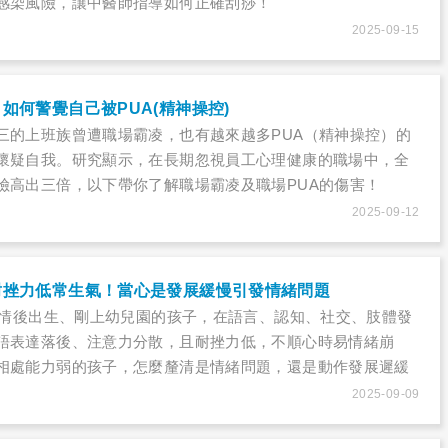
感染風險，讓中醫師指導如何正確刮痧！
2025-09-15
如何警覺自己被PUA(精神操控)
三的上班族曾遭職場霸凌，也有越來越多PUA（精神操控）的
懷疑自我。研究顯示，在長期忽視員工心理健康的職場中，全
險高出三倍，以下帶你了解職場霸凌及職場PUA的傷害！
2025-09-12
耐挫力低常生氣！當心是發展緩慢引發情緒問題
冠疫情後出生、剛上幼兒園的孩子，在語言、認知、社交、肢體發
語表達落後、注意力分散，且耐挫力低，不順心時易情緒崩
相處能力弱的孩子，怎麼釐清是情緒問題，還是動作發展遲緩
2025-09-09