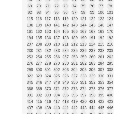
69
70
71
72
73
74
75
76
77
78
92
93
94
95
96
97
98
99
100
101
115
116
117
118
119
120
121
122
123
124
138
139
140
141
142
143
144
145
146
147
161
162
163
164
165
166
167
168
169
170
184
185
186
187
188
189
190
191
192
193
207
208
209
210
211
212
213
214
215
216
230
231
232
233
234
235
236
237
238
239
253
254
255
256
257
258
259
260
261
262
276
277
278
279
280
281
282
283
284
285
299
300
301
302
303
304
305
306
307
308
322
323
324
325
326
327
328
329
330
331
345
346
347
348
349
350
351
352
353
354
368
369
370
371
372
373
374
375
376
377
391
392
393
394
395
396
397
398
399
400
414
415
416
417
418
419
420
421
422
423
437
438
439
440
441
442
443
444
445
446