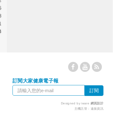
2
5
8
1
4
訂閱大家健康電子報
Designed by iware
網頁設計
主機託管：
遠振資訊