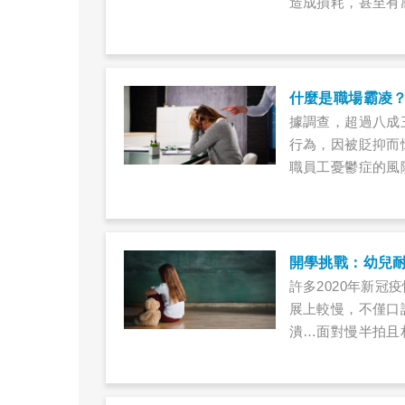
造成損耗，甚至有
什麼是職場霸凌？
據調查，超過八成
行為，因被貶抑而
職員工憂鬱症的風
開學挑戰：幼兒
許多2020年新
展上較慢，不僅口
潰…面對慢半拍且
而需早療改善？