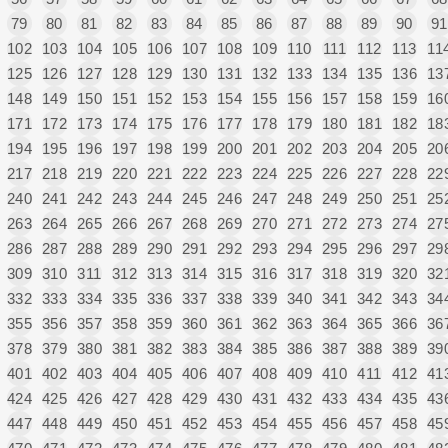
79
80
81
82
83
84
85
86
87
88
89
90
91
102
103
104
105
106
107
108
109
110
111
112
113
11
125
126
127
128
129
130
131
132
133
134
135
136
13
148
149
150
151
152
153
154
155
156
157
158
159
16
171
172
173
174
175
176
177
178
179
180
181
182
18
194
195
196
197
198
199
200
201
202
203
204
205
20
217
218
219
220
221
222
223
224
225
226
227
228
22
240
241
242
243
244
245
246
247
248
249
250
251
25
263
264
265
266
267
268
269
270
271
272
273
274
27
286
287
288
289
290
291
292
293
294
295
296
297
29
309
310
311
312
313
314
315
316
317
318
319
320
32
332
333
334
335
336
337
338
339
340
341
342
343
34
355
356
357
358
359
360
361
362
363
364
365
366
36
378
379
380
381
382
383
384
385
386
387
388
389
39
401
402
403
404
405
406
407
408
409
410
411
412
41
424
425
426
427
428
429
430
431
432
433
434
435
43
447
448
449
450
451
452
453
454
455
456
457
458
45