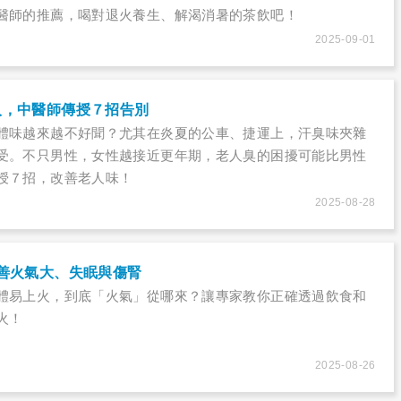
醫師的推薦，喝對退火養生、解渴消暑的茶飲吧！
2025-09-01
人，中醫師傳授７招告別
體味越來越不好聞？尤其在炎夏的公車、捷運上，汗臭味夾雜
受。不只男性，女性越接近更年期，老人臭的困擾可能比男性
授７招，改善老人味！
2025-08-28
善火氣大、失眠與傷腎
體易上火，到底「火氣」從哪來？讓專家教你正確透過飲食和
火！
2025-08-26