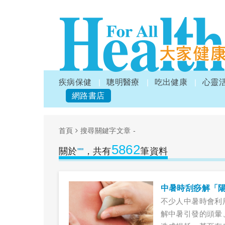
疾病保健
聰明醫療
吃出健康
心靈
網路書店
首頁
搜尋關鍵字文章 -
5862
關於
""
，共有
筆資料
中暑時刮痧解「
不少人中暑時會利
解中暑引發的頭暈