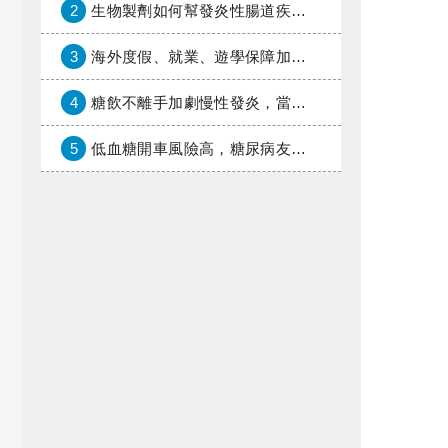
2
生物製劑如何幫發炎性腸道疾病患者抗潰瘍？治療進展與健保給付困境一次看
3
海外度假、就業、遊學保障加倍，富邦產險「一期逐夢」專案加碼遠距醫療與緊急救援
4
糖飲不離手加劇慢性發炎，當心老化與慢性病提早報到
5
低血糖開車風險高，糖尿病友上路必學的安全守則