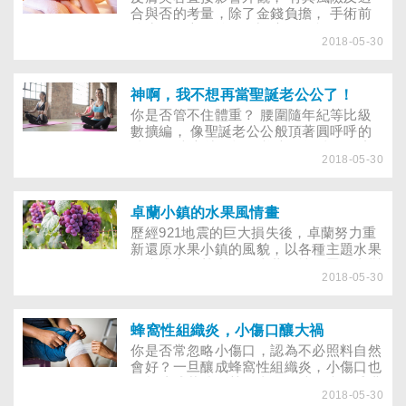
大養活，即使老大已24、25歲，她仍覺
合與否的考量，除了金錢負擔， 手術前
得老大體質比較「弱」，相對的，老二能
後應做的心理準備及調適， 你評估了
吃能睡身體壯，讓她常不自覺的「要老二
2018-05-30
嗎？ 面對醫學的進步，有愈來愈多的方
讓老大」，連老大捅漏子也常要老二收
法可以幫助我們達到外觀上的賞心悅目。
拾。結果老二對母親一直存有心結，大學
好消息是，許多以前無法解決的問題，不
畢業後選擇離家獨居，1～2個月才回家探
是有了解決的新方法，就是價格上大幅滑
神啊，我不想再當聖誕老公公了！
望父母一次。
落；而壞消息是，面對琳琅滿目的產品，
你是否管不住體重？ 腰圍隨年紀等比級
許多消費者不是無所適從，就是發生溝通
數擴編， 像聖誕老公公般頂著圓呼呼的
不良，甚至吃虧上當的情形。皮膚醫學上
肚子？ 當心壞習慣，養大鮪魚肚。 你想
的美容治療雖然不像豐胸抽脂那樣具有侵
2018-05-30
不想當聖誕老公公？那個帶給所有人希
入性及風險性，但使用不當，還是可能造
望，神奇背包裡有取之不盡秘密寶藏的大
成無法彌補的後遺症。
肚子老人？噢，相信每個人就算樂善好
施，恐怕也不想擁有聖誕老公公的虎臂熊
卓蘭小鎮的水果風情畫
腰和大肚子。如何讓大肚腩不上身？一定
歷經921地震的巨大損失後，卓蘭努力重
有人會建議：那就不要吃太多，做一些運
新還原水果小鎮的風貌，以各種主題水果
動，肚子就會消失了嘛！事情真有這麼簡
節慶盛宴，熱力呈現卓蘭風情。置身山巒
單嗎？
2018-05-30
疊翠，漫步在果園，飽嘗滿口的香甜，卓
蘭，可以蠱惑你的味覺和視覺！
蜂窩性組織炎，小傷口釀大禍
你是否常忽略小傷口，認為不必照料自然
會好？一旦釀成蜂窩性組織炎，小傷口也
可能造成截肢，甚至喪命！糖尿病、香港
2018-05-30
腳、抵抗力差者都是高危險群，你不得不