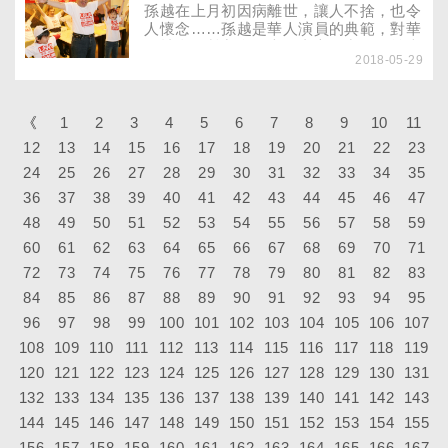
仔細端詳它的成分，雨潔不禁懷疑，喝醋
孫越在上月初因病離世，讓人不捨，也令
真的可以減肥？
人懷念……孫越是華人演員的典範，對華
人社會貢獻良多，也是盡心付出的公益表
2018-05-29
率！孫越，長我四歲，但我隨同仁口，也
稱他「孫叔」。他是一個樂觀，坦然看待
生命的人。2008年前，還未接任董氏基
金會董事長時，那時已多次在公眾場合遇
《
1
2
3
4
5
6
7
8
9
10
11
過孫叔，和他交談，總是無比歡心，他總
12
13
14
15
16
17
18
19
20
21
22
23
能把快樂和喜悅帶給人群。之後到了基金
24
25
26
27
會，有更多機會接觸孫叔。
28
29
30
31
32
33
34
35
36
37
38
39
40
41
42
43
44
45
46
47
48
49
50
51
52
53
54
55
56
57
58
59
60
61
62
63
64
65
66
67
68
69
70
71
72
73
74
75
76
77
78
79
80
81
82
83
84
85
86
87
88
89
90
91
92
93
94
95
96
97
98
99
100
101
102
103
104
105
106
107
108
109
110
111
112
113
114
115
116
117
118
119
120
121
122
123
124
125
126
127
128
129
130
131
132
133
134
135
136
137
138
139
140
141
142
143
144
145
146
147
148
149
150
151
152
153
154
155
156
157
158
159
160
161
162
163
164
165
166
167