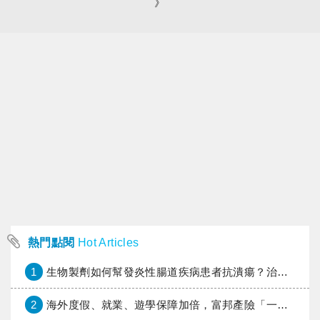
》
熱門點閱
Hot Articles
1
生物製劑如何幫發炎性腸道疾病患者抗潰瘍？治療進展與健保給付困境一次看
2
海外度假、就業、遊學保障加倍，富邦產險「一期逐夢」專案加碼遠距醫療與緊急救援