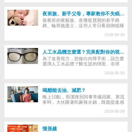
注意！擠青春痘擠出「麵龜」大的臉？香
港腳延誤就醫導致截肢？蛀牙也會讓視力
減退？這一切不是危言聳聽，任何皮膚上
夜班族、新手父母，專家教你不失眠睡香甜
的小傷口都可能遭細菌感染而演變成蜂窩
值夜班的夜貓族、喜獲龍寶寶的新手媽
性組織炎，以上所述都是蜂窩性組織炎曾
媽、輪班族護士，這些人常日夜顛倒或睡
發生過的案例。 感染蜂窩性組織炎，輕
眠時間不固定，因而感覺十分疲備，做哪
者，透過抗生素治療可恢復健康；重者，
2018-05-30
些改變才能睡得好，讓身體更有元氣？
恐怕必須像基隆市市長許財利一樣，面臨
截肢的命運；更甚者，還得賠上自己的生
命。
人工水晶體怎麼選？完美配對你的視力需求
為了改善視力，想做白內障手術，該怎麼
選擇人工水晶體？醫生說的球面、非球
面、黃色水晶體、多焦點水晶體……到底
2018-05-30
是什麼？怎麼選才能最符合雙眼需求呢？
喝醋能去油、減肥？
晚上10點，雨潔揮別同事準備回家。寒流
來時，大伙圍著吃麻辣火鍋，既能促進感
情，身體也暖了。可是，摸著微凸的小
2018-05-30
腹，她忍不住苦惱要變胖了。突然想到有
個廣告，打著喝醋能去油解膩、促進新陳
代謝，還能減肥。想到這，她隨即轉進巷
口的超商，從冷藏庫拿了一瓶水果醋，但
憶孫越