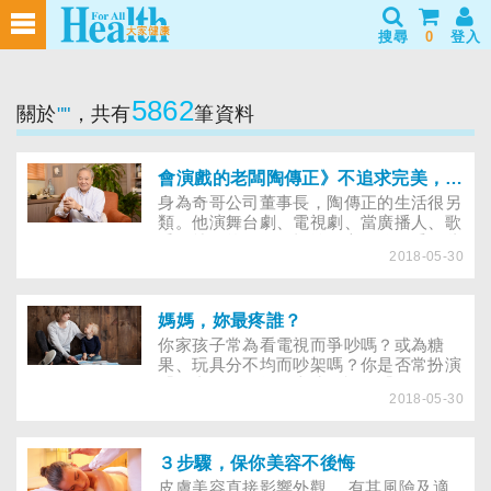
搜尋
0
登入
5862
關於
""
，共有
筆資料
會演戲的老闆陶傳正》不追求完美，人生更快樂
身為奇哥公司董事長，陶傳正的生活很另
類。他演舞台劇、電視劇、當廣播人、歌
手，就傳統的價值標準而言，他似乎有些
2018-05-30
不務正業，然而，他卻認為：「很多事情
考慮太多，就不用做了」。 不追求名
牌、外在表像的他，把生活的重心放在興
趣的追求上，不鑽牛角尖，不要求完美，
媽媽，妳最疼誰？
做自己喜歡的事，在興趣中找到了自己的
你家孩子常為看電視而爭吵嗎？或為糖
節奏，既快樂又滿足。
果、玩具分不均而吵架嗎？你是否常扮演
「包青天」，卻換來孩子認為「不公
2018-05-30
平」，甚至覺得偏心？此時，父母該用什
麼方法化解紛爭，達到孩子心中的「公
平」？ 佳琳的老大早產，出生時不到
2000公克，隔年，她足月生下老二，體
３步驟，保你美容不後悔
重達4000公克。由於她費盡力氣才把老
皮膚美容直接影響外觀， 有其風險及適