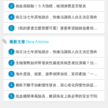
3
抽血就能驗！５大指標，檢測身體是否發炎
4
病主法七年原地踏步，快修法讓病人自主決定善終
5
《我的婆婆怎麼那麼可愛》婆婆希望媳婦放棄領取已故兒子身故理賠金，可以這樣做嗎？
最新文章
New Articles
1
病主法七年原地踏步，快修法讓病人自主決定善終
2
生物製劑如何幫發炎性腸道疾病患者抗潰瘍？治療進展與健保給付困境一次看
3
海外度假、就業、遊學保障加倍，富邦產險「一期逐夢」專案加碼遠距醫療與緊急救援
4
糖飲不離手加劇慢性發炎，當心老化與慢性病提早報到
5
低血糖開車風險高，糖尿病友上路必學的安全守則