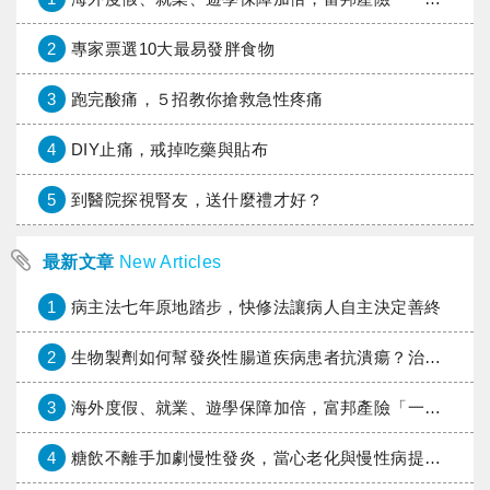
2
專家票選10大最易發胖食物
3
跑完酸痛，５招教你搶救急性疼痛
4
DIY止痛，戒掉吃藥與貼布
5
到醫院探視腎友，送什麼禮才好？
最新文章
New Articles
1
病主法七年原地踏步，快修法讓病人自主決定善終
2
生物製劑如何幫發炎性腸道疾病患者抗潰瘍？治療進展與健保給付困境一次看
3
海外度假、就業、遊學保障加倍，富邦產險「一期逐夢」專案加碼遠距醫療與緊急救援
4
糖飲不離手加劇慢性發炎，當心老化與慢性病提早報到