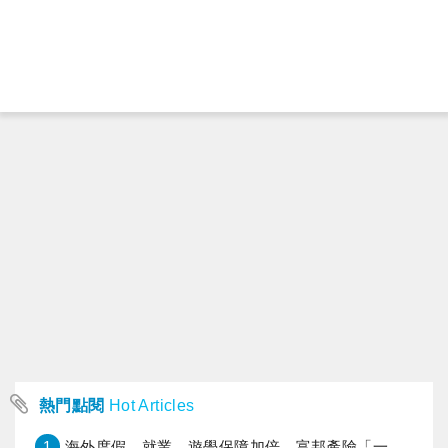
熱門點閱
Hot Articles
1
海外度假、就業、遊學保障加倍，富邦產險「一期逐夢」專案加碼遠距醫療與緊急救援