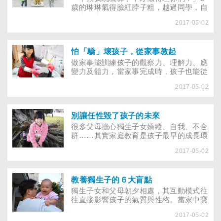
歲的琳琳氣得臉紅脖子粗，越過同學，自
己走到旁邊孤單的玩玩具……琳琳的爸媽
2017-05-02
不禁嘆氣，該怎麼為落單的孩子博得好人
氣？
怕「驕」壞孩子，從家事教起
做家事能訓練孩子的觀察力、理解力、應
變力及體力，當家事完成時，孩子也能從
中獲得成就感、參與感和榮譽感，更可培
2017-05-02
養獨生子女對家庭的責任心，只是，萬事
起頭難，怎麼從小教孩子做家事呢？
別讓任性毀了孩子的未來
很多父母擔心獨生子女嬌縱、自我、不合
群……其實家庭教育是孩子最早的成長環
境，若父母能跳離「獨生」泥沼，教養不
2017-05-02
用瞎忙又NG，孩子適應力也能輕鬆提
升！
教養獨生子的６大盲點
獨生子女和父母朝夕相處，其互動模式往
往直接影響孩子的氣質與性格。當家中寶
貝又開始桀驁不馴、無理取鬧時，父母別
2017-05-02
急著發飆，也許可以冷靜想想自己哪些言