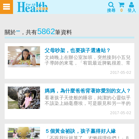
搜尋
0
登入
5862
關於
""
，共有
筆資料
父母吵架，也要孩子選邊站？
文綺晚上在辦公室加班，突然接到小五兒
子導師的來電，「宥凱最近脾氣很差、常
和同學吵架，功課也不寫，似乎大人的離
2017-05-02
婚令他很受傷……」文綺聽了很錯愕，乖
巧內向的兒子怎會一夕變了樣，離婚的影
響真有這麼深？
媽媽，為什麼爸爸背著妳愛別的女人？
看著孩子天使般的睡容，純潔的心靈似乎
不該染上絲毫塵埃，可是眼見和另一半的
關係將形同陌路，似乎難以再隱瞞婚變的
2017-05-02
事實。怎麼說、怎麼做，對孩子的傷害才
能降到最低？
５個黃金祕訣，孩子贏得好人緣
「不跟我玩就算了，才懶得理你們！」8