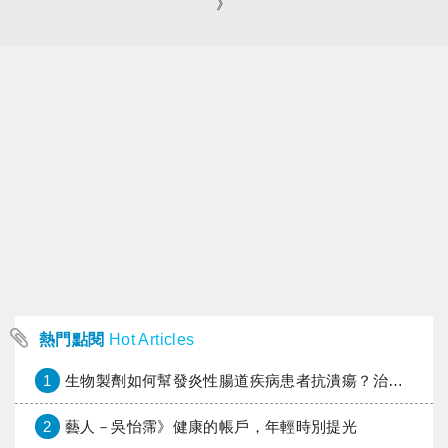
》
熱門點閱
Hot Articles
1
生物製劑如何幫發炎性腸道疾病患者抗潰瘍？治療進展與健保給付困境一次看
2
藝人－吳怡霈》健康的帳戶，年輕時別提光