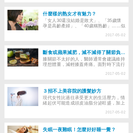
行，為孩子帶來了意想不到的影響？
什麼樣的熟女才有魅力？
「女人30還沒結婚是敗犬」、「35歲懷
孕是高齡產婦」、「40歲稱熟齡」……似
乎在社會觀點，女人的賞味期隨著年紀增
2017-05-02
長，而漸漸淡然無味。有智慧的男人女人
如何看待熟女？看看文壇才子郝廣才、都
會感性女子朱衛茵、機智才女寇乃馨怎麼
說。
斷食或蘋果減肥，減不減得了關節負擔？
膝關節不太好的人，醫師通常會建議維持
理想體重，減輕膝蓋疼痛。面對時下流行
的斷食減肥法、吃肉減肥法、蘋果減肥
2017-05-02
法，關節炎患者能嘗試嗎？還有哪些減肥
方法不適合，以免踩到痛處？
３招不上美容院的護髮妙方
現代女性比過往承受更大的生活壓力，情
緒起伏可能造成頭皮油脂分泌旺盛，加上
常染髮或使用造型液，都可能讓頭髮變得
2017-05-02
不健康。專業醫師親授3招健髮良方，讓
妳既省荷包、又贏面子！
失眠一夜難眠！怎麼好好睡一覺？