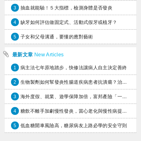
3
抽血就能驗！５大指標，檢測身體是否發炎
4
缺牙如何評估做固定式、活動式假牙或植牙？
5
子女和父母溝通，要懂的應對藝術
最新文章
New Articles
1
病主法七年原地踏步，快修法讓病人自主決定善終
2
生物製劑如何幫發炎性腸道疾病患者抗潰瘍？治療進展與健保給付困境一次看
3
海外度假、就業、遊學保障加倍，富邦產險「一期逐夢」專案加碼遠距醫療與緊急救援
4
糖飲不離手加劇慢性發炎，當心老化與慢性病提早報到
5
低血糖開車風險高，糖尿病友上路必學的安全守則