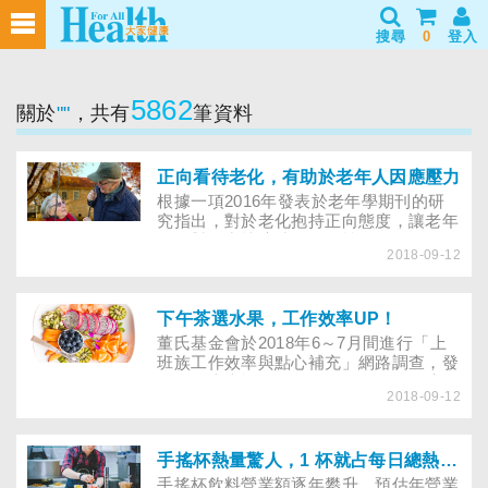
搜尋
0
登入
5862
關於
""
，共有
筆資料
正向看待老化，有助於老年人因應壓力
根據一項2016年發表於老年學期刊的研
究指出，對於老化抱持正向態度，讓老年
人面對壓力情境時較有彈性。
2018-09-12
下午茶選水果，工作效率UP！
董氏基金會於2018年6～7月間進行「上
班族工作效率與點心補充」網路調查，發
現多數上班族在下午1～3點間工作效率最
2018-09-12
差。此時，有七成上班族會吃點心提振情
緒，其中近九成會選餅乾、甜點、含糖飲
料等；但分析顯示，吃較不健康點心者的
疲倦感，是吃較健康點心者的2.3倍。
手搖杯熱量驚人，1 杯就占每日總熱量的4 成！
手搖杯飲料營業額逐年攀升，預估年營業