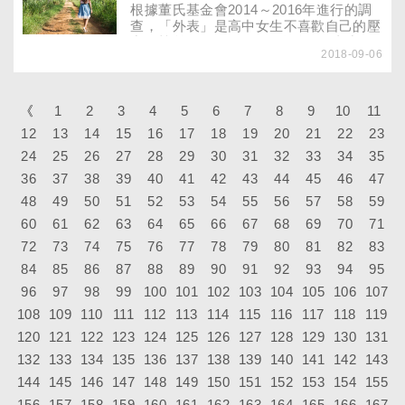
科別求診後，才在去年確診是偏頭痛造
根據董氏基金會2014～2016年進行的調
成，並透過注射肉毒桿菌才成功揮別惱人
查，「外表」是高中女生不喜歡自己的壓
的疼痛。
力源榜首（34.9％），平均每5位青少女
2018-09-06
就有1位不喜歡現在的自己。一旦缺乏自
信，就容易落入「自我實現的預言」，總
是覺得自己一定做不到，而無法充分表現
自己的能力，因此，如何提升孩子的自信
《
1
2
3
4
5
6
7
8
9
10
11
是許多師長都應正視的課題。
12
13
14
15
16
17
18
19
20
21
22
23
24
25
26
27
28
29
30
31
32
33
34
35
36
37
38
39
40
41
42
43
44
45
46
47
48
49
50
51
52
53
54
55
56
57
58
59
60
61
62
63
64
65
66
67
68
69
70
71
72
73
74
75
76
77
78
79
80
81
82
83
84
85
86
87
88
89
90
91
92
93
94
95
96
97
98
99
100
101
102
103
104
105
106
107
108
109
110
111
112
113
114
115
116
117
118
119
120
121
122
123
124
125
126
127
128
129
130
131
132
133
134
135
136
137
138
139
140
141
142
143
144
145
146
147
148
149
150
151
152
153
154
155
156
157
158
159
160
161
162
163
164
165
166
167