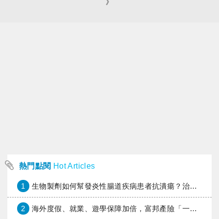
》
熱門點閱
Hot Articles
1
生物製劑如何幫發炎性腸道疾病患者抗潰瘍？治療進展與健保給付困境一次看
2
海外度假、就業、遊學保障加倍，富邦產險「一期逐夢」專案加碼遠距醫療與緊急救援