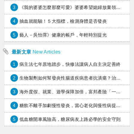
3
《我的婆婆怎麼那麼可愛》婆婆希望媳婦放棄領取已故兒子身故理賠金，可以這樣做嗎？
4
抽血就能驗！５大指標，檢測身體是否發炎
5
藝人－吳怡霈》健康的帳戶，年輕時別提光
最新文章
New Articles
1
病主法七年原地踏步，快修法讓病人自主決定善終
2
生物製劑如何幫發炎性腸道疾病患者抗潰瘍？治療進展與健保給付困境一次看
3
海外度假、就業、遊學保障加倍，富邦產險「一期逐夢」專案加碼遠距醫療與緊急救援
4
糖飲不離手加劇慢性發炎，當心老化與慢性病提早報到
5
低血糖開車風險高，糖尿病友上路必學的安全守則