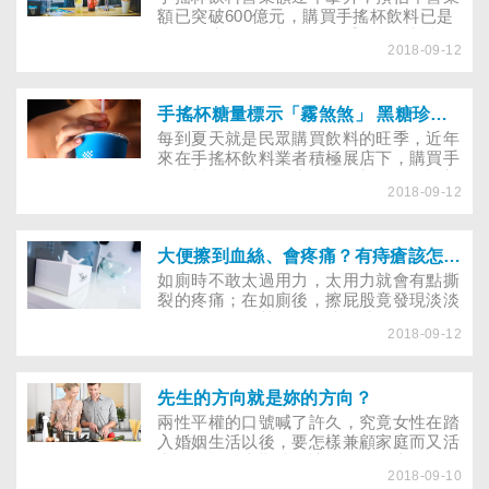
額已突破600億元，購買手搖杯飲料已是
多數人生活的一部分。而手搖杯飲料實際
2018-09-12
的含糖量和熱量為何？董氏基金會食品營
養中心於2018年5～6月間，針對大臺北
地區常見的連鎖手搖杯飲料店進行調查，
共計調查18間連鎖飲料廠商、共31個據
手搖杯糖量標示「霧煞煞」 黑糖珍奶、冬瓜西谷米竟0熱量？
點，並根據熱銷品項隨機抽驗67款飲料的
每到夏天就是民眾購買飲料的旺季，近年
糖量及熱量，結果發現糖量、熱量都超驚
來在手搖杯飲料業者積極展店下，購買手
人。
搖飲料已是許多人生活的一部分。衛福部
2018-09-12
於2015年7月實施「連鎖飲料便利商店及
速食業之現場調製飲料標示規定」，規範
手搖杯飲料業者需在販售店面明顯處標示
飲料全糖的添加糖量及該糖量所含熱量，
大便擦到血絲、會疼痛？有痔瘡該怎麼辦
但這樣的標示規定真的有讓民眾更好理解
如廁時不敢太過用力，太用力就會有點撕
嗎？
裂的疼痛；在如廁後，擦屁股竟發現淡淡
的粉紅血絲，甚至是在洗澡時摸到肛門那
2018-09-12
有一顆東西……？這些是「痔瘡」的症狀
嗎？治療痔瘡一定要開刀嗎？痔瘡不治療
會變大腸癌嗎？日常生活如何保養避免復
發？
先生的方向就是妳的方向？
兩性平權的口號喊了許久，究竟女性在踏
入婚姻生活以後，要怎樣兼顧家庭而又活
出自己呢？本期特別訪問了陽明大學認知
2018-09-10
神經科學研究所教授洪蘭，以女性觀點來