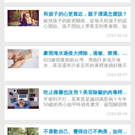
跟我們分享她的感受。
和孩子的心更靠近，親子溝通怎麼說？
維持孩子的親密關係，從每天與孩子的談
心開始。孩子開始上學甚至到青春期，如
何和孩子更親近呢？面對孩子的成長及變
2018-09-10
化，父母的談心方式可不能總是「今天過
得如何啊？」這樣的問話，當心碰上孩子
青春期、叛逆期的轉變而碰壁，如何更靠
近孩子的心，父母如何接招？
豪雨淹水過後大掃除，過敏、痠痛、風寒，如何緩解？
823豪雨重創南台灣，導致許多地方淹
水，甚至還有許多災民的家裡連續好幾天
都浸泡在水中，工作、生活大受影響。如
2018-09-07
今，雖然天氣已漸漸轉晴，但災民們在經
過連續幾天的大掃除後，不少人都身、心
俱疲，出現痠痛、風寒等症狀，以及因長
期泡在髒水裡所產生的皮膚病及濕疹。不
吃止痛藥也沒用？美容除皺的肉毒桿菌也能治療「偏頭痛」！
想特地跑一趟醫院，中醫師提供幾招自救
牙痛到不行，原來竟是偏頭痛惹禍？今年
小撇步，讓民眾在家簡單緩解災後痠痛症
50歲的周小姐平時就有磨牙、顳顎關節障
候群！
礙等問題，六年前搭了雲霄飛車後，開始
2018-09-06
每天頭暈、頭痛，後來甚至蔓延到牙齒、
脖子、肩膀都痛，五年前因牙痛到受不
了，還接受根管治療，沒想到疼痛始終沒
有緩解，吃止痛藥也無法改善，跑遍各種
不喜歡自己、覺得自己不夠美，如何重拾自信？