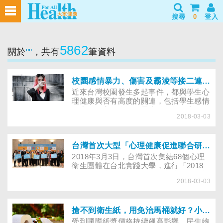
搜尋
0
登入
5862
關於
""
，共有
筆資料
校園感情暴力、傷害及霸淩等接二連三發生，怎麼辦？專家：與其善後，不如重視預防教育！
近來台灣校園發生多起事件，都與學生心
理健康與否有高度的關連，包括學生感情
暴力、傷害、自殺及霸凌等。每次事件總
2018-03-03
會造成社會大眾關注的新聞，事後各單位
也不停地處理及補救，但類似的校園心理
健康問題層出不窮，常在不久後又有憾事
發生。
台灣首次大型「心理健康促進聯合研討會」！68個團體，齊心為「校園心理健康」發聲！
2018年3月3日，台灣首次集結68個心理
衛生團體在台北實踐大學，進行「2018
年心理健康促進：從邊緣到主流─校園心
2018-03-03
理健康促進實務」大型研討會。這研討會
緣自於2017年，由董氏基金會、中華心
理衛生協會、台灣精神醫學會、中華民國
諮商心理師公會全國聯合會及中華民國臨
搶不到衛生紙，用免治馬桶就好？小心使用不當，易造成尿路感染！
床心理師公會全國聯合會等單位，聯合發
受到國際紙漿價格持續飆高影響，民生物