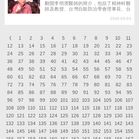
本之道！
翻開李明濱醫師的簡介，包括了精神科醫
師及教授、台灣自殺防治學會理事長、台
灣失智協會名譽理事長、台北市醫師公會
2018-03-01
顧問等，各種職稱洋洋灑灑，讓人目不暇
給。不過，即使擁有多元的身分及經歷，
他最喜歡的還是原本的精神科醫師工
作……
《
1
2
3
4
5
6
7
8
9
10
11
12
13
14
15
16
17
18
19
20
21
22
23
24
25
26
27
28
29
30
31
32
33
34
35
36
37
38
39
40
41
42
43
44
45
46
47
48
49
50
51
52
53
54
55
56
57
58
59
60
61
62
63
64
65
66
67
68
69
70
71
72
73
74
75
76
77
78
79
80
81
82
83
84
85
86
87
88
89
90
91
92
93
94
95
96
97
98
99
100
101
102
103
104
105
106
107
108
109
110
111
112
113
114
115
116
117
118
119
120
121
122
123
124
125
126
127
128
129
130
131
132
133
134
135
136
137
138
139
140
141
142
143
144
145
146
147
148
149
150
151
152
153
154
155
156
157
158
159
160
161
162
163
164
165
166
167