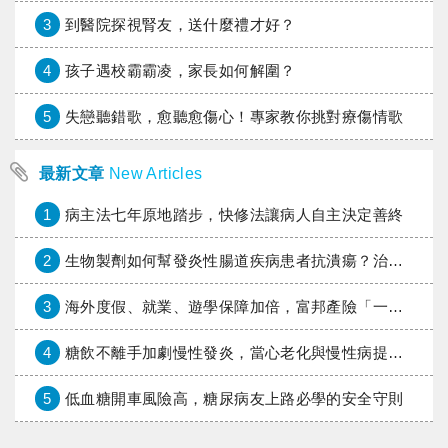
3
到醫院探視腎友，送什麼禮才好？
4
孩子遇校霸霸凌，家長如何解圍？
5
失戀聽錯歌，愈聽愈傷心！專家教你挑對療傷情歌
最新文章
New Articles
1
病主法七年原地踏步，快修法讓病人自主決定善終
2
生物製劑如何幫發炎性腸道疾病患者抗潰瘍？治療進展與健保給付困境一次看
3
海外度假、就業、遊學保障加倍，富邦產險「一期逐夢」專案加碼遠距醫療與緊急救援
4
糖飲不離手加劇慢性發炎，當心老化與慢性病提早報到
5
低血糖開車風險高，糖尿病友上路必學的安全守則