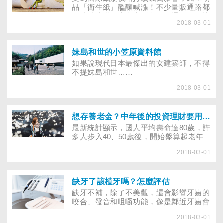
起「國家心理健康促進建言」。
品「衛生紙」醞釀喊漲！不少量販通路都
已陸續接獲各大衛生紙廠牌的通知，最快
2018-03-01
預計3月中後就會調漲，漲幅高達10～
30％，也因此這幾天全台都吹起一股搶購
囤貨潮，甚至還有量販業者一個晚上就賣
了一千多箱的衛生紙。有網友預言，在這
妹島和世的小笠原資料館
波「衛生紙之亂」後，為了減少衛生紙的
如果說現代日本最傑出的女建築師，不得
消耗量，「免治馬桶」應該會成為下一個
不提妹島和世……
熱門商品！但你知道嗎？女性在使用免治
馬桶時，如果沒有調整好水柱沖洗角度，
2018-03-01
就會增加泌尿道感染的機會，嚴重的話，
甚至會造成骨盆腔發炎！
想存養老金？中年後的投資理財要用對方法
最新統計顯示，國人平均壽命達80歲，許
多人步入40、50歲後，開始盤算起老年
生活，有著「錢恐怕不夠」的憂慮，想趕
2018-03-01
快投資來賺錢，不過專家建議，40歲之後
的投資應保守，尋求風險較小的方式來理
財，以免連基本的老本都賠進去。
缺牙了該植牙嗎？怎麼評估
缺牙不補，除了不美觀，還會影響牙齒的
咬合、發音和咀嚼功能，像是鄰近牙齒會
鬆動，與缺牙部位對咬的牙齒會慢慢增
2018-03-01
長，容易蛀蝕、產生牙周病，增加全口無