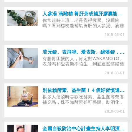
牙的風險。到底缺牙了，該做「假牙」還
是「植牙」？如何判斷自己適合哪一種植
牙方式？
人參湯.滴雞精.養肝茶或補肝膠囊能補肝嗎？吃對才養生！
你常超時上班，老是覺得疲累、沒睡飽
嗎？看到標榜能補氣養肝的人參湯、滴雞
精、養肝茶或補肝膠囊，是否忍不住想嘗
2018-03-01
試？到底這些產品要怎麼吃才能補足元
氣、增強體力？
若元錠、表飛鳴、愛表斯、綠藻錠，熱門整腸保健品大比拚
有腸胃困擾的人，肯定對WAKAMOTO、
表飛鳴和愛表斯不陌生，到底這些整腸藥
物差在哪？是否真能幫助排便？網路謠傳
2018-03-01
吃綠藻錠有助排便，真是如此嗎？專家提
醒，整腸藥物不是功能多就好，適合自己
最重要！
別依賴酵素、益生菌！４個好習慣遠離便祕
很多人便祕時喜歡吃酵素、益生菌等營養
補充品，殊不知酵素雖可整腸、助消化，
卻沒有促進排便的功效，吃了酵素後，感
2018-03-01
覺排便變順暢，常是添加「刺激性物質」
的緣故。專家提醒，服用酵素或益生菌改
善便祕，是治標不治本，不宜太依賴，建
議找出便祕的原因，並著手改善，才是治
全國自殺防治中心計畫主持人李明濱》關懷情緒，預防悲劇上演