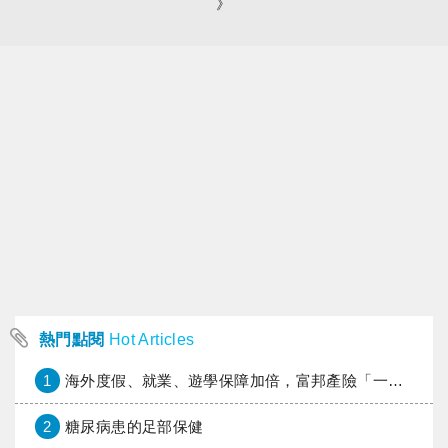
》
熱門點閱
Hot Articles
1
海外度假、就業、遊學保障加倍，富邦產險「一期逐夢」專案加碼遠距醫療與緊急救援
2
糖尿病患的足部保健