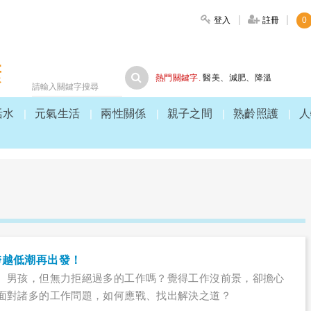
登入
註冊
0
大家健康
熱門關鍵字.
醫美
、
減肥
、
降溫
活水
元氣生活
兩性關係
親子之間
熟齡照護
人
跨越低潮再出發！
、男孩，但無力拒絕過多的工作嗎？覺得工作沒前景，卻擔心
面對諸多的工作問題，如何應戰、找出解決之道？