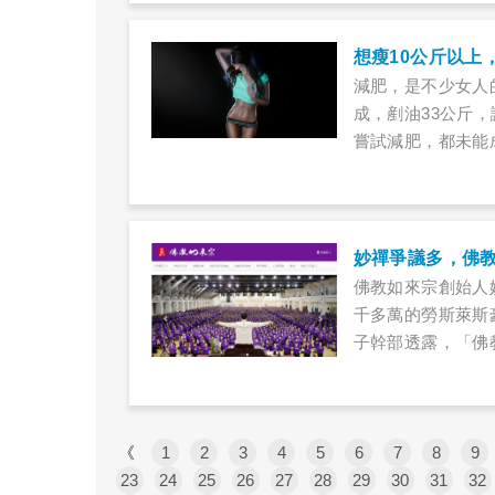
想瘦10公斤以上
減肥，是不少女人
成，剷油33公斤
嘗試減肥，都未能
肥的醫師有什麼建
佛教如來宗創始人
千多萬的勞斯萊斯
子幹部透露，「佛
禪的「護法」，必
師、教授等高知識
《
1
2
3
4
5
6
7
8
9
23
24
25
26
27
28
29
30
31
32