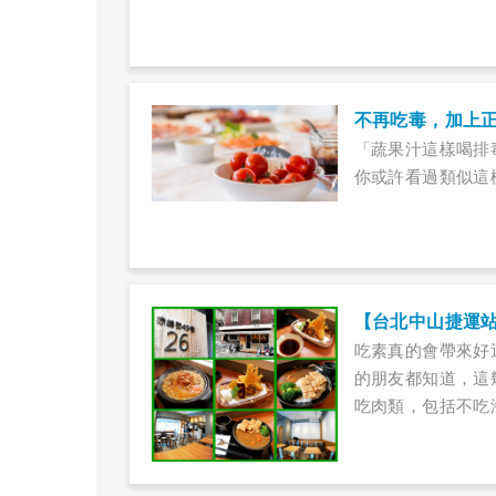
不再吃毒，加上
「蔬果汁這樣喝排
你或許看過類似這
【台北中山捷運
吃素真的會帶來好
的朋友都知道，這
吃肉類，包括不吃
好，運氣也變得lu