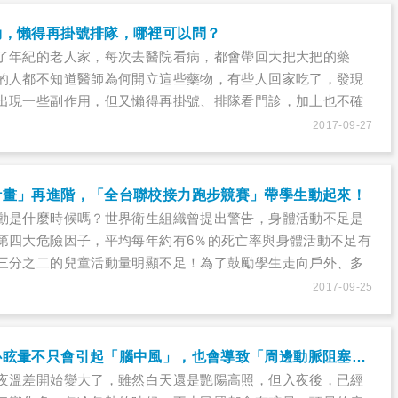
勁，懶得再掛號排隊，哪裡可以問？
了年紀的老人家，每次去醫院看病，都會帶回大把大把的藥
的人都不知道醫師為何開立這些藥物，有些人回家吃了，發現
出現一些副作用，但又懶得再掛號、排隊看門診，加上也不確
藥造成，因此常會對副作用視而不見。其實，對醫師開立的處
2017-09-27
是只有「回門診詢問」這個選項而已。
計畫」再進階，「全台聯校接力跑步競賽」帶學生動起來！
動是什麼時候嗎？世界衛生組織曾提出警告，身體活動不足是
第四大危險因子，平均每年約有6％的死亡率與身體活動不足有
三分之二的兒童活動量明顯不足！為了鼓勵學生走向戶外、多
署與董氏基金會自2015年起推廣校園大跑步計畫，如今邁入第
2017-09-25
階版！邀請在2017年台北世大運上奪牌的田徑選手陳傑及向俊
台聯校接力跑步競賽」，歡迎同學一起相揪，鬥陣動起來！
變天常頭暈？小心眩暈不只會引起「腦中風」，也會導致「周邊動脈阻塞」！
夜溫差開始變大了，雖然白天還是艷陽高照，但入夜後，已經