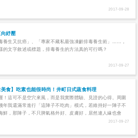
2017-09-28
正向紓壓
毒養生又抗癌」、「專家不藏私最強凍齡排毒養生術」……，
樣的文字敘述或標題，排毒養生的方法真的可行嗎？
2017-09-27
站美食】吃素也能很時尚！井町日式蔬食料理
運！這可不是空穴來風，而是我實際體驗、見證的心得。周圍
幾年我還滿常進行「這陣子不吃肉」模式，若維持好一陣子不
海鮮，那陣子，不只脾氣格外好、皮膚好，居然連人緣也會
cky，做事情也格外順利！
2017-09-27