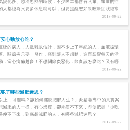
氣變化多、忽冷忽熱的時候，不少民眾都會有眩暈、頭暈的症
的人都認為只要多休息就可以，但要提醒您如果眩暈症狀經常
警覺，因為國內研究發現，眩暈病人未來得到周邊動脈阻塞性
2017-09-22
的1.12倍。
何安心動放心吃？
僵硬的病人，人數難以估計，因不少上了年紀的人，血液循環
硬。關節炎只要一發作，痛到讓人不想動，進而影響每天的活
動，當心病痛越多！不想關節炎惡化，飲食該怎麼吃？又有哪
患者增進關節活力？哪些動作容易造成傷害千萬要小心？本篇
2017-09-22
炎患者安心動放心吃！
底犯了哪些減肥迷思？
斤以上，可能嗎？該如何擺脫肥胖人生？」此篇報導中的真實案
想減肥的人一樣，有心想瘦，卻常瘦不下來，即使把握「少吃
是瘦不下來，到底想減肥的人，有哪些減肥迷思？
2017-09-22