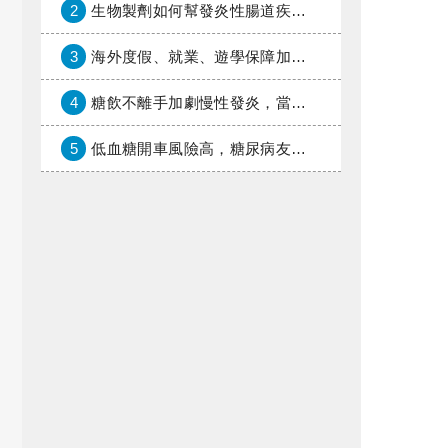
2
生物製劑如何幫發炎性腸道疾病患者抗潰瘍？治療進展與健保給付困境一次看
3
海外度假、就業、遊學保障加倍，富邦產險「一期逐夢」專案加碼遠距醫療與緊急救援
4
糖飲不離手加劇慢性發炎，當心老化與慢性病提早報到
5
低血糖開車風險高，糖尿病友上路必學的安全守則