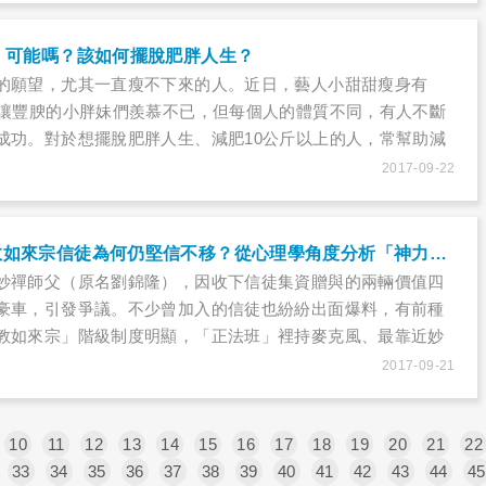
，可能嗎？該如何擺脫肥胖人生？
的願望，尤其一直瘦不下來的人。近日，藝人小甜甜瘦身有
，讓豐腴的小胖妹們羨慕不已，但每個人的體質不同，有人不斷
成功。對於想擺脫肥胖人生、減肥10公斤以上的人，常幫助減
議？
2017-09-22
妙禪爭議多，佛教如來宗信徒為何仍堅信不移？從心理學角度分析「神力」現象
妙禪師父（原名劉錦隆），因收下信徒集資贈與的兩輛價值四
豪車，引發爭議。不少曾加入的信徒也紛紛出面爆料，有前種
教如來宗」階級制度明顯，「正法班」裡持麥克風、最靠近妙
須由妙禪親自從各區的「精舍老師」挑選，而且都是律師、醫
2017-09-21
份子。究竟妙禪有什麼力量，可以吸引近十萬名信眾追隨？
10
11
12
13
14
15
16
17
18
19
20
21
22
33
34
35
36
37
38
39
40
41
42
43
44
45