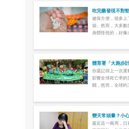
吃完藥發現不對
健保方便，很多上
袋。然而，大多數
身體怪怪的，好像
定是不是因為吃錯
方藥有疑惑，並不
體育署「大跑步
你還記得上一次運
影響全球死亡率的
關，然而，全球約
運動，教育部體育
3年，將再推出進
賢，一起推廣「全
最近這一兩周，日