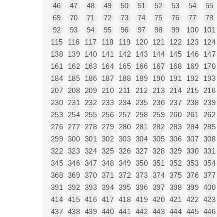
46
47
48
49
50
51
52
53
54
55
69
70
71
72
73
74
75
76
77
78
92
93
94
95
96
97
98
99
100
101
115
116
117
118
119
120
121
122
123
124
138
139
140
141
142
143
144
145
146
147
161
162
163
164
165
166
167
168
169
170
184
185
186
187
188
189
190
191
192
193
207
208
209
210
211
212
213
214
215
216
230
231
232
233
234
235
236
237
238
239
253
254
255
256
257
258
259
260
261
262
276
277
278
279
280
281
282
283
284
285
299
300
301
302
303
304
305
306
307
308
322
323
324
325
326
327
328
329
330
331
345
346
347
348
349
350
351
352
353
354
368
369
370
371
372
373
374
375
376
377
391
392
393
394
395
396
397
398
399
400
414
415
416
417
418
419
420
421
422
423
437
438
439
440
441
442
443
444
445
446