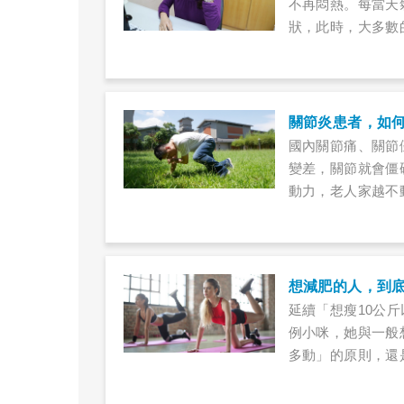
不再悶熱。每當天
狀，此時，大多數
發生，可能要提高
疾病的機率是一般人
關節炎患者，如
國內關節痛、關節
變差，關節就會僵
動力，老人家越不
些運動適合關節炎
健康懶人包讓關節
想減肥的人，到
延續「想瘦10公
例小咪，她與一般
多動」的原則，還