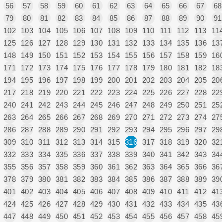
56
57
58
59
60
61
62
63
64
65
66
67
68
79
80
81
82
83
84
85
86
87
88
89
90
91
102
103
104
105
106
107
108
109
110
111
112
113
11
125
126
127
128
129
130
131
132
133
134
135
136
13
148
149
150
151
152
153
154
155
156
157
158
159
16
171
172
173
174
175
176
177
178
179
180
181
182
18
194
195
196
197
198
199
200
201
202
203
204
205
20
217
218
219
220
221
222
223
224
225
226
227
228
22
240
241
242
243
244
245
246
247
248
249
250
251
25
263
264
265
266
267
268
269
270
271
272
273
274
27
286
287
288
289
290
291
292
293
294
295
296
297
29
309
310
311
312
313
314
315
316
317
318
319
320
32
332
333
334
335
336
337
338
339
340
341
342
343
34
355
356
357
358
359
360
361
362
363
364
365
366
36
378
379
380
381
382
383
384
385
386
387
388
389
39
401
402
403
404
405
406
407
408
409
410
411
412
41
424
425
426
427
428
429
430
431
432
433
434
435
43
447
448
449
450
451
452
453
454
455
456
457
458
45