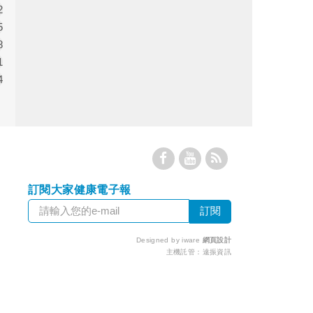
2
5
8
1
4
訂閱大家健康電子報
Designed by iware
網頁設計
主機託管：
遠振資訊