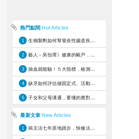
熱門點閱
Hot Articles
1
生物製劑如何幫發炎性腸道疾病患者抗潰瘍？治療進展與健保給付困境一次看
2
藝人－吳怡霈》健康的帳戶，年輕時別提光
3
抽血就能驗！５大指標，檢測身體是否發炎
4
缺牙如何評估做固定式、活動式假牙或植牙？
5
子女和父母溝通，要懂的應對藝術
最新文章
New Articles
1
病主法七年原地踏步，快修法讓病人自主決定善終