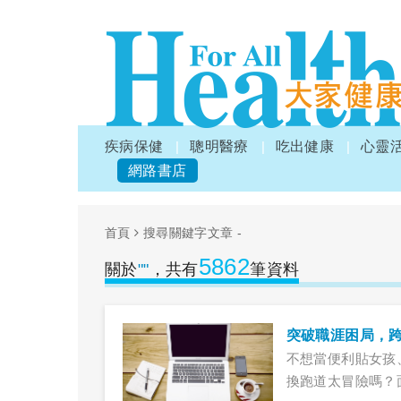
疾病保健
聰明醫療
吃出健康
心靈
網路書店
首頁
搜尋關鍵字文章 -
5862
關於
""
，共有
筆資料
突破職涯困局，
不想當便利貼女孩
換跑道太冒險嗎？