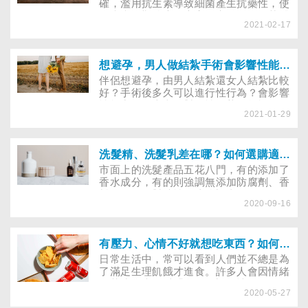
確，濫用抗生素導致細菌產生抗藥性，使
得疾病更難治療；專家研究發現，噬菌體
2021-02-17
以細菌為食物，可望成為解決「抗生素濫
用」的辦法之一。
想避孕，男人做結紮手術會影響性能力？後悔可以復原嗎？
伴侶想避孕，由男人結紮還女人結紮比較
好？手術後多久可以進行性行為？會影響
性能力嗎？本文針對男性結紮的煩惱做了
2021-01-29
全方面的Ｑ＆Ａ，醫師建議有意願的朋友
們仔細思考．．．
洗髮精、洗髮乳差在哪？如何選購適合自己的洗髮產品？３個常見的護髮迷思大解析！
市面上的洗髮產品五花八門，有的添加了
香水成分，有的則強調無添加防腐劑、香
料，有的針對油性頭皮強調去汙效果，多
2020-09-16
數人也會依據喜好的品牌、香氣、吸引人
的包裝或是功能性而選購。我們究竟該如
何選購、使用這些產品呢？在護髮保養
上，又有哪些易被誤解的迷思？無論你是
有壓力、心情不好就想吃東西？如何判斷是肚子餓，還是情緒性進食才吃不飽？
乾性、油性髮質或是長髮、短髮，挑對產
日常生活中，常可以看到人們並不總是為
品，就能讓頭皮更加舒適！
了滿足生理飢餓才進食。許多人會因情緒
低落或焦慮，以「食物」調解情緒，令人
2020-05-27
好奇是怎麼回事？其實，負面情緒可能產