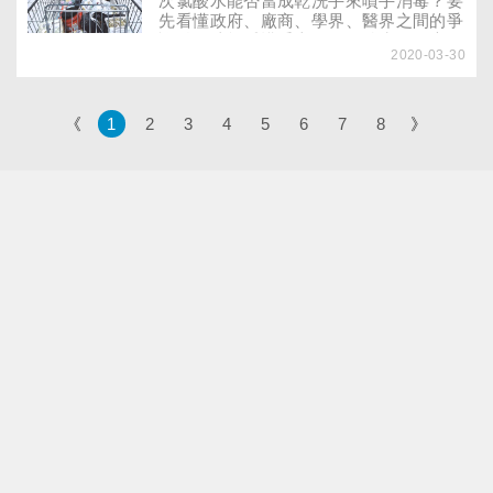
次氯酸水能否當成乾洗手來噴手消毒？要
日才補眠，期望能把平日累積的疲勞和睡
先看懂政府、廠商、學界、醫界之間的爭
眠不足補齊。但話說回來，利用假日或白
論點，才能看懂手上的次氯酸水，到底是
天補眠，真能彌補熬夜對身體的傷害嗎？
2020-03-30
什麼樣的消毒產品。本文提供三個選購原
則，幫助民眾挑對安全不傷人體的次氯酸
水！
《
1
2
3
4
5
6
7
8
》