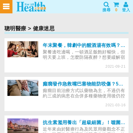
搜尋
0
登入
聰明醫療
> 健康迷思
年末聚餐，韓劇中的醒酒湯有效嗎？哪些解酒偏方可解宿醉？
聚餐邊吃邊喝，一頓酒足飯飽好暢快，但
明天要上班，怎麼防隔夜醉？想要緩解宿
醉引發的頭痛、疲勞，學韓劇主角煮一鍋
2021-09-21
辣豆芽湯或豬肉湯飯，可行嗎？而網路上
盛傳能讓人快速清醒的防宿醉偏方，效果
如何？以下將為大家逐一解開迷思。
癲癇發作急救嘴巴塞物能防咬傷？5點癲癇常見迷思整理
癲癇目前治療方式以藥物為主，不過仍有
約三成的病患在合併多種藥物使用後仍控
制不佳，因此身邊的人癲癇發作時如何適
2021-03-16
當處理，不但是病友的家人和朋友必須熟
記的重要事項，一般大眾也必須了解，以
備不時之需。
抗生素濫用養出「超級細菌」！噬菌體成為細菌治療最後救星？
近年來由於醫療行為及民眾用藥觀念不正