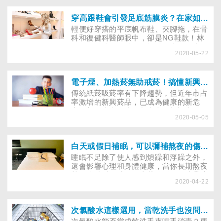
生空虛的感覺，人們為了填補這些空白的
假象，在食物中找到舒適感，以壓制和舒
緩負面情緒。
穿高跟鞋會引發足底筋膜炎？在家如何自主復健足底筋膜炎？
輕便好穿搭的平底帆布鞋、夾腳拖，在骨
科和復健科醫師眼中，卻是NG鞋款！林
口長庚醫院復健科王思恒醫師表示，這兩
2020-05-22
種鞋都沒有足夠的支撐、避震和包覆性，
尤其夾腳拖底部太薄，又只用腳趾夾住鞋
子，走路時全靠同一處的腳肌群施力，穿
久了腳底容易疼痛，嚴重甚至會引發足底
電子煙、加熱菸無助戒菸！搞懂新興菸品真面目
筋膜炎。
傳統紙菸吸菸率有下降趨勢，但近年市占
率激增的新興菸品，已成為健康的新危
害。美國疾病預防控制中心最新調查發
2020-05-05
現，截至2020年2月18日，電子煙已造成
全美50個州，至少2,807人因肺損傷而住
院，68人死亡。這一支支造型酷炫、吸食
還有糖果、薄荷、珍奶味的新興菸品，是
白天或假日補眠，可以彌補熬夜的傷害嗎？
「包著糖衣的毒藥」，有高劑量的尼古
睡眠不足除了使人感到煩躁和浮躁之外，
丁，更容易成癮，會傷害腦部發育、無法
還會影響心理和身體健康，當你長期熬夜
戒菸，還有爆炸與致癌等風險……
甚至犧牲睡眠時間從事其他活動，連帶注
2020-04-22
意力、判斷力、協調能力和反應時間都會
受影響。然而，現代人生活忙碌，許多民
眾為了補習或加班，回到家時往往已半夜
十點多，再加上洗澡、看電視喘息的時
次氯酸水這樣選用，當乾洗手也沒問題！
間，就寢時多半都已超過十二點，等到假