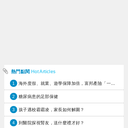
熱門點閱
Hot Articles
1
海外度假、就業、遊學保障加倍，富邦產險「一期逐夢」專案加碼遠距醫療與緊急救援
2
糖尿病患的足部保健
3
孩子遇校霸霸凌，家長如何解圍？
4
到醫院探視腎友，送什麼禮才好？