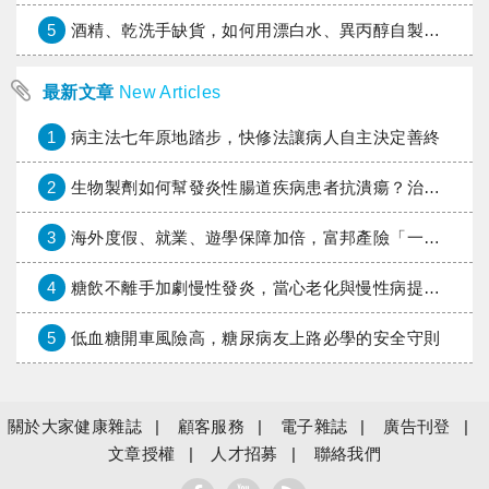
5
酒精、乾洗手缺貨，如何用漂白水、異丙醇自製消毒水？
最新文章
New Articles
1
病主法七年原地踏步，快修法讓病人自主決定善終
2
生物製劑如何幫發炎性腸道疾病患者抗潰瘍？治療進展與健保給付困境一次看
3
海外度假、就業、遊學保障加倍，富邦產險「一期逐夢」專案加碼遠距醫療與緊急救援
4
糖飲不離手加劇慢性發炎，當心老化與慢性病提早報到
5
低血糖開車風險高，糖尿病友上路必學的安全守則
關於大家健康雜誌
顧客服務
電子雜誌
廣告刊登
文章授權
人才招募
聯絡我們