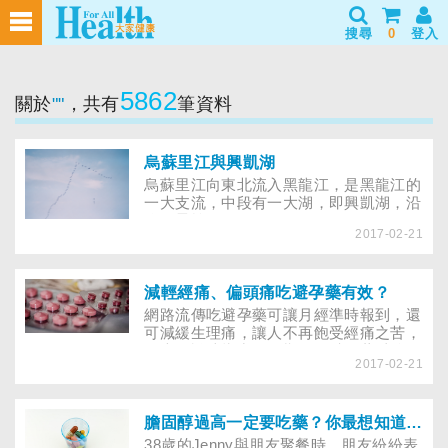
搜尋
0
登入
5862
關於
""
，共有
筆資料
烏蘇里江與興凱湖
烏蘇里江向東北流入黑龍江，是黑龍江的
一大支流，中段有一大湖，即興凱湖，沿
途風景怡人……
2017-02-21
減輕經痛、偏頭痛吃避孕藥有效？
網路流傳吃避孕藥可讓月經準時報到，還
可減緩生理痛，讓人不再飽受經痛之苦，
但也有說法指出，長期服用避孕藥以後恐
2017-02-21
不孕？到底哪個說法才正確？
膽固醇過高一定要吃藥？你最想知道的５個解答
38歲的Jenny與朋友聚餐時，朋友紛紛表