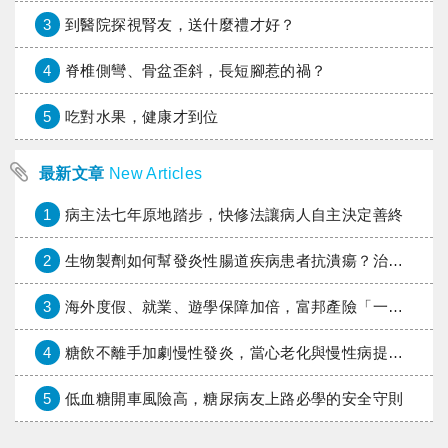
3
到醫院探視腎友，送什麼禮才好？
4
脊椎側彎、骨盆歪斜，長短腳惹的禍？
5
吃對水果，健康才到位
最新文章
New Articles
1
病主法七年原地踏步，快修法讓病人自主決定善終
2
生物製劑如何幫發炎性腸道疾病患者抗潰瘍？治療進展與健保給付困境一次看
3
海外度假、就業、遊學保障加倍，富邦產險「一期逐夢」專案加碼遠距醫療與緊急救援
4
糖飲不離手加劇慢性發炎，當心老化與慢性病提早報到
5
低血糖開車風險高，糖尿病友上路必學的安全守則