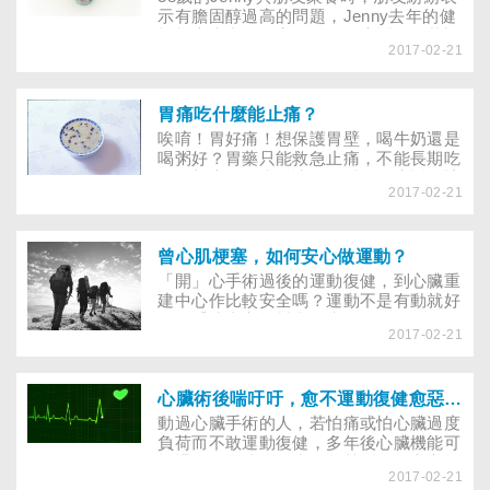
示有膽固醇過高的問題，Jenny去年的健
檢報告也出現紅字，醫師曾告訴他，若調
2017-02-21
整飲食後仍未改善，就要服藥控制。他擔
心持續服用降膽固醇藥物，以後一輩子都
要吃藥，聽說含紅麴或魚油成分的保健食
品能降低膽固醇，想先買來服用，這做法
胃痛吃什麼能止痛？
可行嗎？
唉唷！胃好痛！想保護胃壁，喝牛奶還是
喝粥好？胃藥只能救急止痛，不能長期吃
嗎？想告別胃痛，讓胃腸科醫師告訴你該
2017-02-21
怎麼吃！
曾心肌梗塞，如何安心做運動？
「開」心手術過後的運動復健，到心臟重
建中心作比較安全嗎？運動不是有動就好
嗎？重建中心能幫我什麼？
2017-02-21
心臟術後喘吁吁，愈不運動復健愈惡化！
動過心臟手術的人，若怕痛或怕心臟過度
負荷而不敢運動復健，多年後心臟機能可
能退化到無法自理生活，甚至可能心衰
2017-02-21
竭。想要恢復體能，運動的時間、強度如