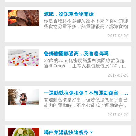
何拿捏？家人又該如何從旁協助？
減肥，從認識食物開始
你是否吃得不多卻又瘦不下來？你可知哪
些食物分量不多，熱量卻很高？認識食物
的組成，是掌握自己飲食的第一步，更是
2017-02-20
控制身材的不二法門。 哪種減肥法效果
最好？想必是各說各話，其中最為人所知
的就是「減肥藥品」或「減肥食品」。
1986年直銷的減肥食品風靡全國，然而
爸媽膽固醇過高，我會遺傳嗎
卻傳出了服用之後猝死的案例；抽樣分析
22歲的John低密度脂蛋白膽固醇數值超
也發現有些產品摻有增快代謝率的藥品，
過400mg/dl，正常人數值應低於130，由
吃了之後會心跳加速，如小鹿亂撞；有些
於John的奶奶中風3次，50多歲就過世
則添加安非他命。其他像「中藥減肥
2017-02-20
了，而John的爸爸及叔叔為了控制曾飆
法」、「吃肉減肥法」及「針灸減肥法」
到400mg/dl的壞膽固醇數值，會定期服用
風險也不小。
降膽固醇藥物。這讓飲食均衡正常、勤運
動的John很納悶，膽固醇過高是不是會
一運動就拉傷扭傷？不想運動傷害，這些事絕對不要做
遺傳啊！不然，自己這麼年輕為何有如此
有運動習慣是好事，但若勉強做超乎自己
嚇人的數值！
能力的運動時，不小心造成了運動傷害，
反而得不償失！哪些是常見的運動傷害
2017-02-20
呢？時下健身房常配搭健身教練指導你運
動，怎麼知道健身教練適不適合自己？
喝白菜湯能快速瘦身？