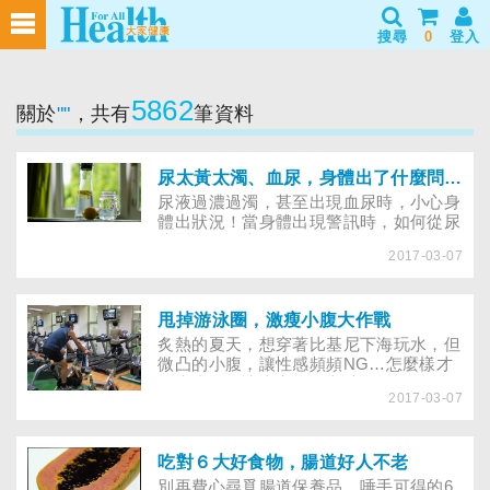
搜尋
0
登入
5862
關於
""
，共有
筆資料
尿太黃太濁、血尿，身體出了什麼問題？
尿液過濃過濁，甚至出現血尿時，小心身
體出狀況！當身體出現警訊時，如何從尿
液變化為健康把關？
2017-03-07
甩掉游泳圈，激瘦小腹大作戰
炙熱的夏天，想穿著比基尼下海玩水，但
微凸的小腹，讓性感頻頻NG…怎麼樣才
能瘦小腹？讓專家教你方法！
2017-03-07
吃對６大好食物，腸道好人不老
別再費心尋覓腸道保養品，唾手可得的6