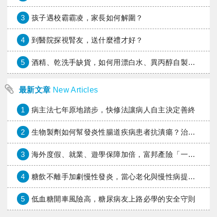
3
孩子遇校霸霸凌，家長如何解圍？
4
到醫院探視腎友，送什麼禮才好？
5
酒精、乾洗手缺貨，如何用漂白水、異丙醇自製消毒水？
最新文章
New Articles
1
病主法七年原地踏步，快修法讓病人自主決定善終
2
生物製劑如何幫發炎性腸道疾病患者抗潰瘍？治療進展與健保給付困境一次看
3
海外度假、就業、遊學保障加倍，富邦產險「一期逐夢」專案加碼遠距醫療與緊急救援
4
糖飲不離手加劇慢性發炎，當心老化與慢性病提早報到
5
低血糖開車風險高，糖尿病友上路必學的安全守則