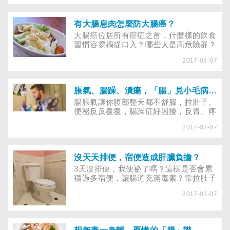
有大腸息肉怎麼防大腸癌？
大腸癌位居所有癌症之首，什麼樣的飲食
習慣容易禍從口入？哪些人是高危險群？
今天起改變你的飲食，遠離大腸癌威脅！
2017-03-07
脹氣、腸躁、潰瘍，「腸」見小毛病聰明解
腸脹氣讓你腹部整天都不舒服，拉肚子、
便祕反反覆覆，腸躁症好困擾，反胃、疼
痛、解黑便，十二指腸潰瘍怎麼辦？用對
2017-03-07
方法，遠離３個常見的腸道小毛病！
沒天天排便，宿便造成肝臟負擔？
3天沒排便，我便祕了嗎？這樣是否會累
積過多宿便，讓腸道充滿毒素？常拉肚子
的人，比較能排除壞菌嗎……就讓肝膽胃
2017-03-07
腸科醫師，帶你搞懂這些「腸」見問題！