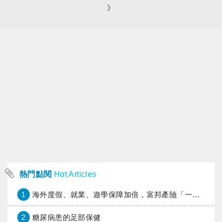
》
熱門點閱
Hot Articles
1
海外度假、就業、遊學保障加倍，富邦產險「一期逐夢」專案加碼遠距醫療與緊急救援
2
糖尿病患的足部保健