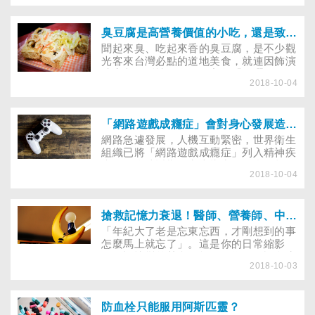
擾的兩大因素。
泥濺到眼睛，千萬別用水沖洗，否則不但
無法順利將跑進眼裡的水泥清掉，還會造
成鹼性化學灼傷，嚴重的話還有可能引起
臭豆腐是高營養價值的小吃，還是致癌物？
失明。
聞起來臭、吃起來香的臭豆腐，是不少觀
光客來台灣必點的道地美食，就連因飾演
清宮劇《延禧攻略》女主角「魏瓔珞」暴
2018-10-04
紅的中國女星吳謹言也愛吃。但你知道
嗎？臭豆腐不僅是台灣美食，還可以強
身！國內研究發現，臭豆腐的益生菌比優
酪乳還要多，生吃可以改善便秘，增強免
「網路遊戲成癮症」會對身心發展造成什麼影響？
疫力，不過營養師認為，要補充益生菌還
網路急遽發展，人機互動緊密，世界衛生
是吃優格或喝優酪乳比較實在。
組織已將「網路遊戲成癮症」列入精神疾
病，國衛院近期研究也指出，全台有超過
2018-10-04
3％的青少年有網路遊戲成癮，網路遊戲
成癮儼然已成為家長不可避免要認識的身
心發展問題。
搶救記憶力衰退！醫師、營養師、中醫師全方位助你增強記憶力
「年紀大了老是忘東忘西，才剛想到的事
怎麼馬上就忘了」。這是你的日常縮影
嗎？記憶變差其實可能是因為你的許多生
2018-10-03
活習慣不佳，如：不吃早餐、吃錯食物、
有飲酒習慣等。想要增強記憶力，吃銀
杏、六味地黃丸、記憶口香糖真的有效
嗎？讓營養師、中醫師告訴你如何增強記
防血栓只能服用阿斯匹靈？