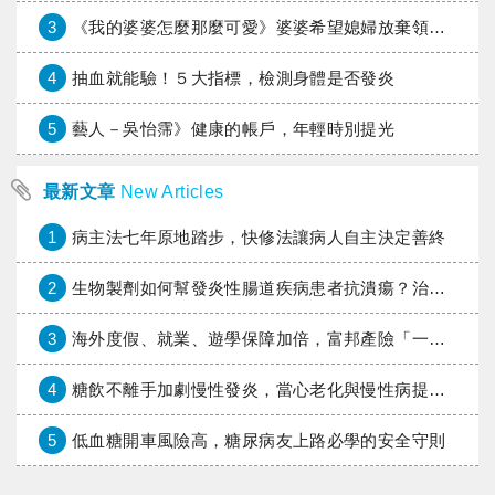
3
《我的婆婆怎麼那麼可愛》婆婆希望媳婦放棄領取已故兒子身故理賠金，可以這樣做嗎？
4
抽血就能驗！５大指標，檢測身體是否發炎
5
藝人－吳怡霈》健康的帳戶，年輕時別提光
最新文章
New Articles
1
病主法七年原地踏步，快修法讓病人自主決定善終
2
生物製劑如何幫發炎性腸道疾病患者抗潰瘍？治療進展與健保給付困境一次看
3
海外度假、就業、遊學保障加倍，富邦產險「一期逐夢」專案加碼遠距醫療與緊急救援
4
糖飲不離手加劇慢性發炎，當心老化與慢性病提早報到
5
低血糖開車風險高，糖尿病友上路必學的安全守則