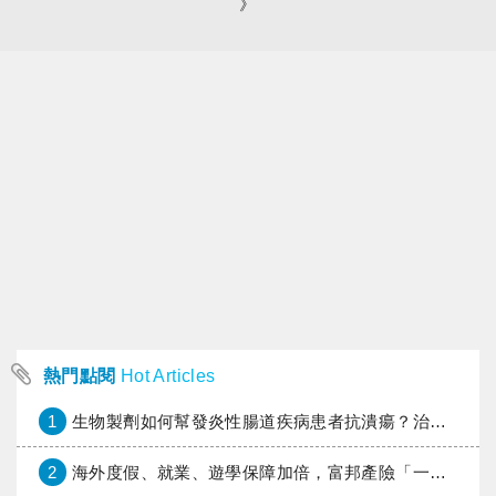
》
熱門點閱
Hot Articles
1
生物製劑如何幫發炎性腸道疾病患者抗潰瘍？治療進展與健保給付困境一次看
2
海外度假、就業、遊學保障加倍，富邦產險「一期逐夢」專案加碼遠距醫療與緊急救援