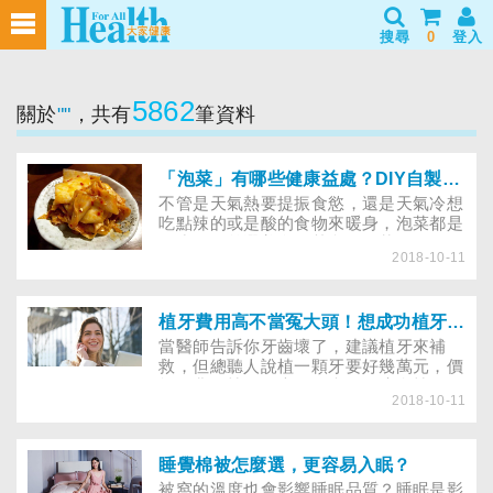
搜尋
0
登入
5862
關於
""
，共有
筆資料
「泡菜」有哪些健康益處？DIY自製泡菜，該怎麼做？
不管是天氣熱要提振食慾，還是天氣冷想
吃點辣的或是酸的食物來暖身，泡菜都是
不少民眾首選美食。其實，泡菜不僅好
2018-10-11
吃，還能幫助消化、抗癌、刺激代謝，是
很好的養生食材。英國研究甚至認為，到
了2030年，韓國人將成為世界上最長壽
的族群。到底吃泡菜有哪些好處？購買市
植牙費用高不當冤大頭！想成功植牙避免糾紛，你該了解哪些事？
售泡菜又該注意什麼呢？
當醫師告訴你牙齒壞了，建議植牙來補
救，但總聽人說植一顆牙要好幾萬元，價
格不斐。植牙到底是什麼？你適合植牙
2018-10-11
嗎？植牙可不是說植就植，想要值得成
功，植牙前你該知道哪些事以自保？費用
多少才是合理？又如何確認自己植的牙齒
是有保障的呢？關於「植牙」的前中後你
睡覺棉被怎麼選，更容易入眠？
該了解的事，本篇懶人包讓你全盤了解。
被窩的溫度也會影響睡眠品質？睡眠是影