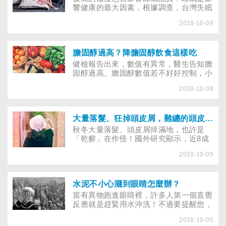
響健康的最大因素，根據調查，台灣失眠
盛行率約17％，粗估全台約有近391萬的
2018-10-09
失眠人口，平均每5人就一人深受失眠所
苦。影響睡眠的因素，除了飲食和壓力以
外，研究指出，當棉被與身體之間的溫度
維持在33℃左右時，較能進入舒適的睡眠
膽固醇過高？降膽固醇飲食這樣吃
狀態。
健檢報告出來，數值有異常，醫生告知膽
固醇過高。膽固醇數值若不好好控制，小
心造成心血管病變，引起中風、心肌梗塞
2018-10-08
等致命的疾病。要控制膽固醇，飲食如何
調整？雞蛋只能一天一顆？坊間的降膽固
醇偏方，如：黑木耳、喝秋葵水、吃醋泡
花生等有用嗎？本篇懶人包告訴你關於控
大量落髮、狂掉頭皮屑，難纏的頭皮乾癬怎麼治？
制膽固醇的飲食該怎麼做。
秋冬大量落髮、頭皮屑掉滿地，也許是
「乾癬」在作怪！國外研究顯示，近8成
乾癬病灶會出現在頭皮。醫師指出，頭皮
2018-10-05
乾癬會帶來大量皮屑，因症狀與脂漏性皮
膚炎雷同，患者常因此延誤就醫，深陷掉
髮危機而不自知。根據統計，國內約有近
一萬名中、重度的乾癬患者，台北長庚醫
水泥不小心濺到眼睛怎麼辦？
院皮膚科醫師黃毓惠表示，超過五成乾癬
當有異物跑進眼睛裡，許多人第一個直覺
患者首次發作病灶都出現在頭皮上。國外
反應就是趕緊用水沖洗！不過要提醒您，
研究顯示，頭皮乾癬的病灶「治療速度
使用水泥、農業肥料或是清潔劑等用品
慢」、「成效差」正是全球乾癬患者最困
2018-10-05
時，除了要小心別弄到眼睛外，若是被水