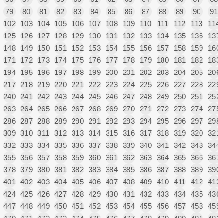
79
80
81
82
83
84
85
86
87
88
89
90
91
102
103
104
105
106
107
108
109
110
111
112
113
11
125
126
127
128
129
130
131
132
133
134
135
136
13
148
149
150
151
152
153
154
155
156
157
158
159
16
171
172
173
174
175
176
177
178
179
180
181
182
18
194
195
196
197
198
199
200
201
202
203
204
205
20
217
218
219
220
221
222
223
224
225
226
227
228
22
240
241
242
243
244
245
246
247
248
249
250
251
25
263
264
265
266
267
268
269
270
271
272
273
274
27
286
287
288
289
290
291
292
293
294
295
296
297
29
309
310
311
312
313
314
315
316
317
318
319
320
32
332
333
334
335
336
337
338
339
340
341
342
343
34
355
356
357
358
359
360
361
362
363
364
365
366
36
378
379
380
381
382
383
384
385
386
387
388
389
39
401
402
403
404
405
406
407
408
409
410
411
412
41
424
425
426
427
428
429
430
431
432
433
434
435
43
447
448
449
450
451
452
453
454
455
456
457
458
45