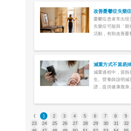
改善憂鬱症失樂
憂鬱症患者常出現
失樂症可能與「期
活動，有助改善憂
減重方式不當易
減重過程中，當熱
生。營養師說明減
譜，提供健康瘦身
《
1
2
3
4
5
6
7
8
9
23
24
25
26
27
28
29
30
31
32
46
47
48
49
50
51
52
53
54
55