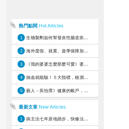
熱門點閱
Hot Articles
1
生物製劑如何幫發炎性腸道疾病患者抗潰瘍？治療進展與健保給付困境一次看
2
海外度假、就業、遊學保障加倍，富邦產險「一期逐夢」專案加碼遠距醫療與緊急救援
3
《我的婆婆怎麼那麼可愛》婆婆希望媳婦放棄領取已故兒子身故理賠金，可以這樣做嗎？
4
抽血就能驗！５大指標，檢測身體是否發炎
5
藝人－吳怡霈》健康的帳戶，年輕時別提光
最新文章
New Articles
1
病主法七年原地踏步，快修法讓病人自主決定善終