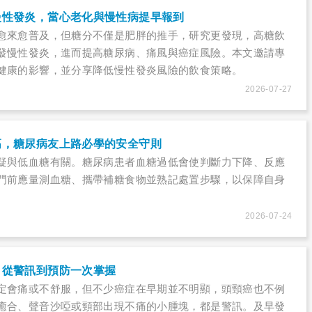
慢性發炎，當心老化與慢性病提早報到
愈來愈普及，但糖分不僅是肥胖的推手，研究更發現，高糖飲
發慢性發炎，進而提高糖尿病、痛風與癌症風險。本文邀請專
健康的影響，並分享降低慢性發炎風險的飲食策略。
2026-07-27
高，糖尿病友上路必學的安全守則
疑與低血糖有關。糖尿病患者血糖過低會使判斷力下降、反應
門前應量測血糖、攜帶補糖食物並熟記處置步驟，以保障自身
2026-07-24
，從警訊到預防一次掌握
定會痛或不舒服，但不少癌症在早期並不明顯，頭頸癌也不例
癒合、聲音沙啞或頸部出現不痛的小腫塊，都是警訊。及早發