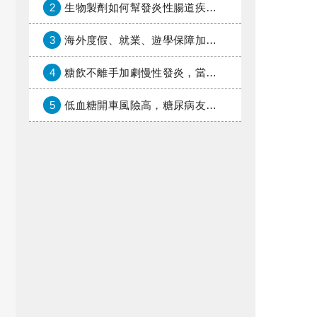
2
生物製劑如何幫發炎性腸道疾病患者抗潰瘍？治療進展與健保給付困境一次看
3
海外度假、就業、遊學保障加倍，富邦產險「一期逐夢」專案加碼遠距醫療與緊急救援
4
糖飲不離手加劇慢性發炎，當心老化與慢性病提早報到
5
低血糖開車風險高，糖尿病友上路必學的安全守則