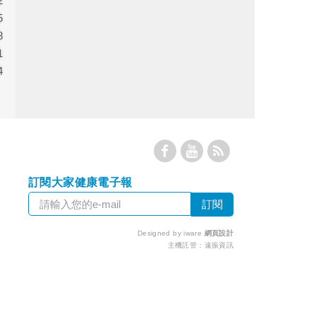
2
5
8
1
4
訂閱大家健康電子報
Designed by iware
網頁設計
主機託管：
遠振資訊