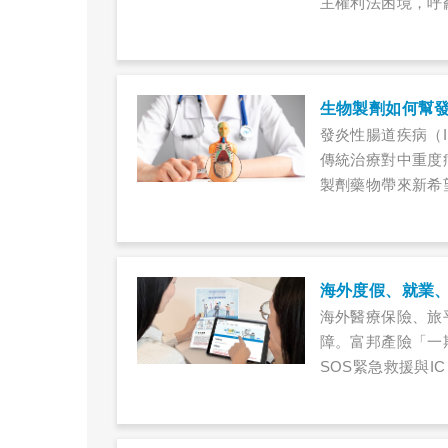
主權利法困境，呼
發炎性腸道疾病（
傳統治療對中重度
製劑藥物帶來新希
情。
海外醫療保險、旅
障。富邦產險「一
SOS緊急救援與I
誤、行李損失與信