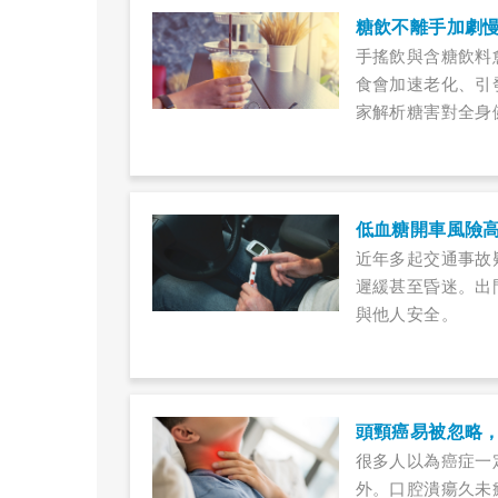
糖飲不離手加劇
手搖飲與含糖飲料
食會加速老化、引
家解析糖害對全身
低血糖開車風險
近年多起交通事故
遲緩甚至昏迷。出
與他人安全。
頭頸癌易被忽略
很多人以為癌症一
外。口腔潰瘍久未