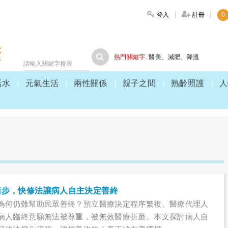
登入
註冊
0
大家健康
熱門關鍵字.
醫美
、
減肥
、
降溫
活水
元氣生活
兩性關係
親子之間
熟齡照護
人
踏步，快修法讓病人自主決定善終
為何仍難幫助民眾善終？預立醫療決定程序繁複、醫療代理人
病人臨終意願無法被尊重，被無效醫療折磨。本文探討病人自