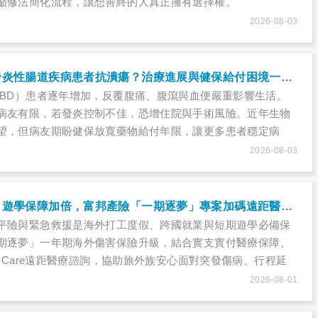
籲修法簡化流程，讓想善終的人真正擁有選擇權。
2026-08-03
生物製劑如何幫發炎性腸道疾病患者抗潰瘍？治療進展與健保給付困境一次看
IBD）患者逐年增加，反覆腹痛、腹瀉與血便嚴重影響生活。
病友有限，若發炎控制不佳，恐增住院與手術風險。近年生物
望，但病友期盼健保放寬藥物給付年限，讓更多患者穩定病
2026-08-03
海外度假、就業、遊學保障加倍，富邦產險「一期逐夢」專案加碼遠距醫療與緊急救援
平險與緊急救援是海外打工度假、跨國就業與短期遊學必備保
期逐夢」一年期海外傷害保險升級，結合實支實付醫療保障、
C Care遠距醫療諮詢，協助旅外族安心面對突發傷病、行程延
用卡盜刷損失等風險。
2026-08-01