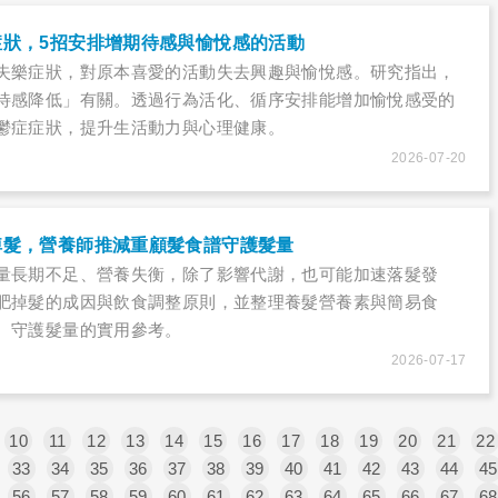
症狀，5招安排增期待感與愉悅感的活動
失樂症狀，對原本喜愛的活動失去興趣與愉悅感。研究指出，
待感降低」有關。透過行為活化、循序安排能增加愉悅感受的
鬱症症狀，提升生活動力與心理健康。
2026-07-20
掉髮，營養師推減重顧髮食譜守護髮量
量長期不足、營養失衡，除了影響代謝，也可能加速落髮發
肥掉髮的成因與飲食調整原則，並整理養髮營養素與簡易食
、守護髮量的實用參考。
2026-07-17
10
11
12
13
14
15
16
17
18
19
20
21
22
33
34
35
36
37
38
39
40
41
42
43
44
45
56
57
58
59
60
61
62
63
64
65
66
67
68