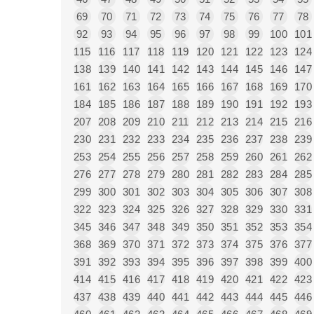
69
70
71
72
73
74
75
76
77
78
92
93
94
95
96
97
98
99
100
101
115
116
117
118
119
120
121
122
123
124
138
139
140
141
142
143
144
145
146
147
161
162
163
164
165
166
167
168
169
170
184
185
186
187
188
189
190
191
192
193
207
208
209
210
211
212
213
214
215
216
230
231
232
233
234
235
236
237
238
239
253
254
255
256
257
258
259
260
261
262
276
277
278
279
280
281
282
283
284
285
299
300
301
302
303
304
305
306
307
308
322
323
324
325
326
327
328
329
330
331
345
346
347
348
349
350
351
352
353
354
368
369
370
371
372
373
374
375
376
377
391
392
393
394
395
396
397
398
399
400
414
415
416
417
418
419
420
421
422
423
437
438
439
440
441
442
443
444
445
446