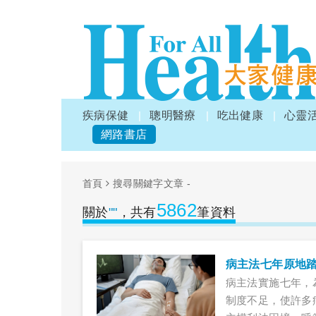
疾病保健
聰明醫療
吃出健康
心靈
網路書店
首頁
搜尋關鍵字文章 -
5862
關於
""
，共有
筆資料
病主法七年原地
病主法實施七年，
制度不足，使許多