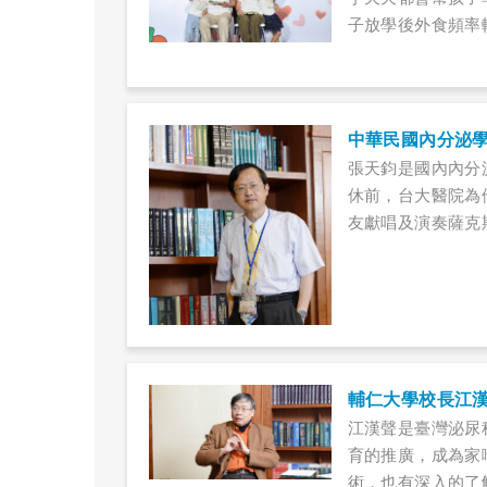
子放學後外食頻率
中華民國內分泌
​張天鈞是國內內
休前，台大醫院為
友獻唱及演奏薩克
輔仁大學校長江
江漢聲是臺灣泌尿
育的推廣，成為家
術，也有深入的了