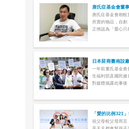
唐氏症基金會董
唐氏症基金會相較
所賣的物品，自創
正俠認為「愛心只
是，唐氏症的孩子
​日本菸商臺南設
一年前董氏基金會
生福利部及國民健
對媒體揭露此事後
失職，監察院並於2
商仍積極運作，而
以旋風之姿，在部
取得營運執照，表
「愛的比例321
祖父母較父母而言
乎天天都會幫孩子