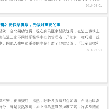
，貢獻教育工作外，更希望幫臺灣及輔大蓋一所有靈魂的醫
2016-08-01
不只得到醫療的幫助，也能獲得心靈的慰藉……
芳郁》要快樂健康，先做對重要的事
醫院、台北榮總院長，現在身為亞東醫院院長，在這些職務上
擔任過三家不同體系醫學中心的管理者，只能算一種巧遇，並
事。問他人生中很重要的事是什麼？他微笑說，「設定目標和
過和快樂之間沒有直接關係。哈佛大學一份長達75年的研究發
2016-07-04
我們維持快樂與健康，所以人生中最重要的事是『我們和家
維持了多少的親密和友善關係』」……
燥不安，皮膚變紅、溫熱，呼吸及脈搏都會加速。台灣地區夏
時分，總是炎熱難耐，加上海島型氣候溼度又高，許多身體虛