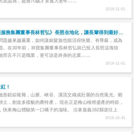
民眾認為，超過70歲才算邁入老年……
2016-11-01
祥寶尊榮長期照顧服務集團董事長林哲弘》長照在地化，讓長輩得到最好照顧
問題越來越嚴重，如何讓銀髮族也能活得快樂、有尊嚴，成為
題。在30年前，祥寶集團董事長林哲弘就已投入長照這塊領
他而言不只是職業，更可說是終身的志業……
2016-11-01
透紅！
地形錯綜複雜，山脈、峽谷、溪流交織成壯麗的自然風光。鄉
耕土，創造多樣貌的農特產， 現在正是梅山椪柑盛產的時節，
，快來梅山體驗第一口橘子的滋味。 沿著嘉義162縣道往上
技術的挑戰。「三十六彎」，一個接一個的彎道，有點讓人暈
2016-10-31
的山路山景，秀色怡人，再辛苦的車程都也值得。