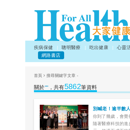
疾病保健
聰明醫療
吃出健康
心靈
網路書店
首頁
搜尋關鍵字文章 -
5862
關於
""
，共有
筆資料
別喊老！逾半數人
你到了幾歲，會覺
隨著醫療科技的進