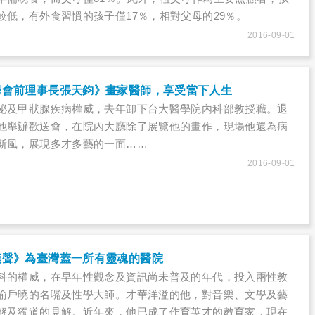
較低，有外食習慣的孩子僅17％，相對父母的29％。
2016-09-01
學會前理事長張天鈞》畫家醫師，享受當下人生
分泌及甲狀腺疾病權威，去年卸下台大醫學院內科部教授職。退
他舉辦歡送會，在院內大廳除了展覽他的畫作，現場他還為病
斯風，展現多才多藝的一面……
2016-09-01
漢聲》為臺灣蓋一所有靈魂的醫院
科的權威，在早年性觀念及資訊尚未普及的年代，投入兩性教
喻戶曉的名嘴及性學大師。才華洋溢的他，對音樂、文學及藝
解及獨道的見解。近年來，他已成了作育英才的教育家，現在