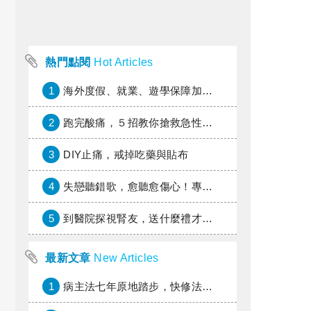
熱門點閱
Hot Articles
1
海外度假、就業、遊學保障加倍，富邦產險「一期逐夢」專案加碼遠距醫療與緊急救援
2
跑完酸痛，５招教你搶救急性疼痛
3
DIY止痛，戒掉吃藥與貼布
4
失戀聽錯歌，愈聽愈傷心！專家教你挑對療傷情歌
5
到醫院探視腎友，送什麼禮才好？
最新文章
New Articles
1
病主法七年原地踏步，快修法讓病人自主決定善終