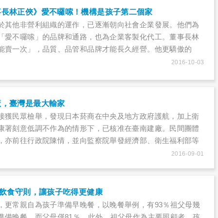
事長林正俠》愛不囉嗦！機構是孩子第二個家
於其他非營利組織的運作，已逐漸朝向社會企業發展。他們為
「愛不囉嗦」的品牌和通路，也為企業客製化代工。董事長林
能賣一次」，品質、品管和品牌才能長久經營。他更驕傲的
證明自己可以工作，有創造品牌價值的能力！
2016-10-03
廠，臺灣是最大輸家
接獲民眾檢舉，發現日本菸商在中央及地方政府護航，加上衛
康署刻意低調不作為的情形下，已核准在臺南建廠。民間團體
，亦前往行政院陳情，並向監察院舉發經濟部、衛生福利部等
015年12月2日對此提出嚴厲糾正，沒想到在政黨輪替後，菸
2016-09-01
財政部竟漠視人民聲音，已於今年7月核發營運執照。日本菸商
分官員自以為的「反菸不商」的護航下，成功在臺登陸設廠、
面上臺灣成功招商，但事實上我們全盤皆輸。
」飲食守則，讓孩子吃得更健康
，更常親自為孩子準備早晚餐，以晚餐舉例，有93％祖父母幾
準備晚餐，而父母僅81％。此外，祖父母作為主要照顧者，孩