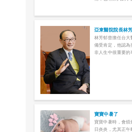
擔任輔仁大學校長
院，讓來看病的人
亞東醫院院長林
林芳郁曾擔任台大
備受肯定，他認為
非人生中很重要的
個人成就有關，不
現，良好的關係讓
人、同學、朋友們
寶寶中暑了
寶寶中暑時，會煩
日炎炎，尤其正午