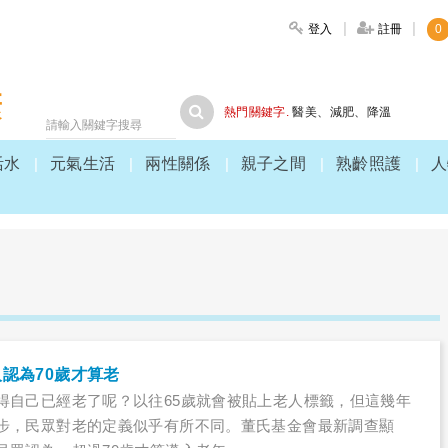
登入
註冊
0
大家健康
熱門關鍵字.
醫美
、
減肥
、
降溫
活水
元氣生活
兩性關係
親子之間
熟齡照護
人
認為70歲才算老
得自己已經老了呢？以往65歲就會被貼上老人標籤，但這幾年
步，民眾對老的定義似乎有所不同。董氏基金會最新調查顯