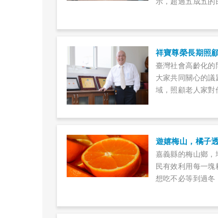
示，超過五成五的
臺灣社會高齡化的
大家共同關心的議
域，照顧老人家對
遊嬉梅山，橘子
嘉義縣的梅山鄉，
民有效利用每一塊
想吃不必等到過冬
行，開始有了駕車
頭，好在峰迴路轉