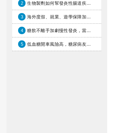
2
生物製劑如何幫發炎性腸道疾病患者抗潰瘍？治療進展與健保給付困境一次看
3
海外度假、就業、遊學保障加倍，富邦產險「一期逐夢」專案加碼遠距醫療與緊急救援
4
糖飲不離手加劇慢性發炎，當心老化與慢性病提早報到
5
低血糖開車風險高，糖尿病友上路必學的安全守則