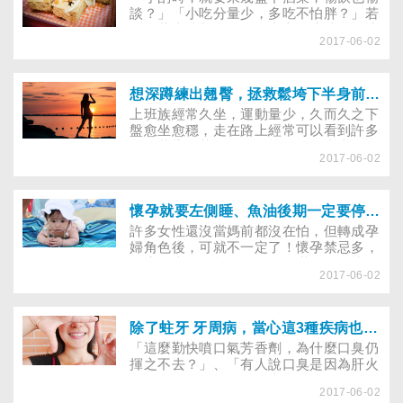
談？」「小吃分量少，多吃不怕胖？」若
還存著上述觀念，可得當心，這些習慣讓
2017-06-02
人不知不覺養出鮪魚肚！
想深蹲練出翹臀，拯救鬆垮下半身前，你暖身了嗎？
上班族經常久坐，運動量少，久而久之下
盤愈坐愈穩，走在路上經常可以看到許多
正值花樣年華的年輕女性，雖然上半身很
2017-06-02
纖細，但下半身卻很有肉，標準的西洋梨
身材！為了修飾臀部線條，不少想要運動
健身、雕塑體態的人，會在辦公室或在家
進行深蹲訓練，尤其很多愛好運動的族
懷孕就要左側睡、魚油後期一定要停、分泌物多小心高位破水！這些懷孕禁忌，你也信嗎？
群，運動時會穿著貼身的機能性運動服，
許多女性還沒當媽前都沒在怕，但轉成孕
穿著時身材畢露，更加深想要藉由深蹲雕
婦角色後，可就不一定了！懷孕禁忌多，
塑完美臀線的動機。但可別小看這個動
到底是真的不能做還是自己嚇自己？懷孕
作，倘若深蹲前沒做好暖身，就易引起運
2017-06-02
睡覺一定要左側躺、魚油懷孕後期一定要
動傷害。
停不然生產會大出血、懷孕要多躺多休息
千萬不能運動、子宮一收縮就應該要安胎
不安就會早產、分泌物一多就以為是破水
除了蛀牙 牙周病，當心這3種疾病也會造成口臭
還高位咧！我林思宏來告訴你，這些都是
「這麼勤快噴口氣芳香劑，為什麼口臭仍
謊言！
揮之不去？」、「有人說口臭是因為肝火
旺，可是吃了一堆降肝火食物，為何沒改
2017-06-02
善？」與其四處尋求偏方，不如找出造成