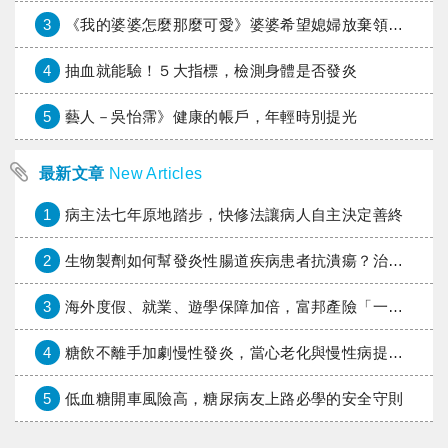
3
《我的婆婆怎麼那麼可愛》婆婆希望媳婦放棄領取已故兒子身故理賠金，可以這樣做嗎？
4
抽血就能驗！５大指標，檢測身體是否發炎
5
藝人－吳怡霈》健康的帳戶，年輕時別提光
最新文章
New Articles
1
病主法七年原地踏步，快修法讓病人自主決定善終
2
生物製劑如何幫發炎性腸道疾病患者抗潰瘍？治療進展與健保給付困境一次看
3
海外度假、就業、遊學保障加倍，富邦產險「一期逐夢」專案加碼遠距醫療與緊急救援
4
糖飲不離手加劇慢性發炎，當心老化與慢性病提早報到
5
低血糖開車風險高，糖尿病友上路必學的安全守則