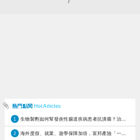
》
熱門點閱
Hot Articles
1
生物製劑如何幫發炎性腸道疾病患者抗潰瘍？治療進展與健保給付困境一次看
2
海外度假、就業、遊學保障加倍，富邦產險「一期逐夢」專案加碼遠距醫療與緊急救援