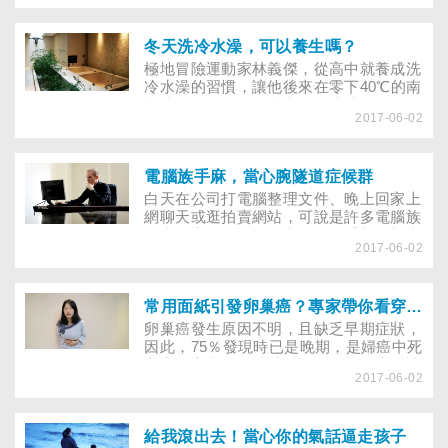
口臭的主因，並對症處理。
冬天洗冷水澡，可以養生嗎？
極地冒險運動家林義傑，從高中就養成洗
冷水澡的習慣，讓他後來在零下40℃的南
極冰原，身體能維持常溫而成功挑戰超級
2017-06-02
馬拉松。近年來，也愈來愈多人提倡洗冷
水澡，說能促進血液循環，有助養生，若
想鍛鍊身體而改洗冷水，哪些細節不能大
意？
電腦族手麻，當心腕隧道症候群
白天在公司打電腦整理文件、晚上回家上
網聊天或逛拍賣網站，可說是許多電腦族
的生活寫照。不過，大量使用手部，加上
2017-06-02
不正確姿勢，可能讓手受不了……
常用面紙引發卵巢癌？專家帶你看穿卵巢癌９迷思
卵巢癌發生原因不明，且缺乏早期症狀，
因此，75％發現時已是晚期，是婦癌中死
亡率最高者。像「謎」一般的卵巢癌，讓
2017-06-02
人產生許多迷思與誤解，且由婦科專家一
一破解，降低妳對它的疑懼。
給我滾出去！當心你的氣話逼走孩子