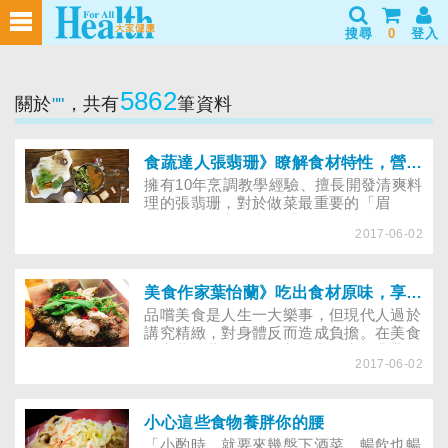
搜尋
0
登入
5862
關於
""
，共有
筆資料
食蔬達人張翡珊》瞭解食材特性，營養美味再升級
擁有10年烹調教學經驗、擅長開發清爽料
理的張翡珊，對於做菜最重要的「眉
角」，她一言道出：「瞭解食材」。如能
2017-06-02
針對食材特性搭配適合的烹調，既可做出
令人讚賞的料理，也留得住營養！
美食作家葉怡蘭》吃出食材原味，享受健康食尚
品嚐美食是人生一大樂事，但現代人過於
講究精緻，對身體反而造成負擔。在美食
作家葉怡蘭的眼裡，美味與健康並非背道
2017-06-02
而馳，且看喜好單純、清淡的她，如何將
市場平凡簡單的食材，變身餐桌上的美味
佳餚！
小心這些食物養胖你的腰
「小酌時，就要來幾盤下酒菜，暢飲也暢