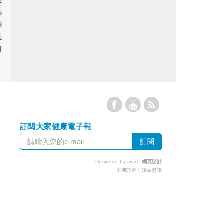
2
5
8
1
4
訂閱大家健康電子報
Designed by iware
網頁設計
主機託管：
遠振資訊