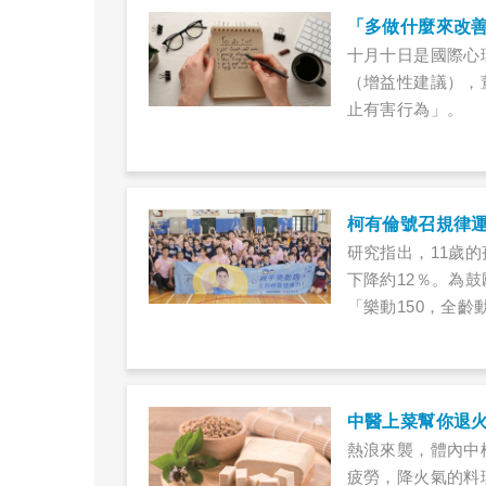
「多做什麼來改
十月十日是國際心
（增益性建議），
止有害行為」。
柯有倫號召規律
研究指出，11歲
下降約12％。為
「樂動150，全
動出健康與活力
中醫上菜幫你退
熱浪來襲，體內中
疲勞，降火氣的料