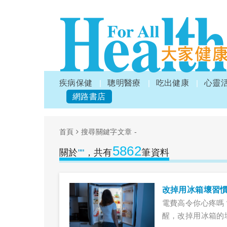
疾病保健
聰明醫療
吃出健康
心靈
網路書店
首頁
搜尋關鍵字文章 -
5862
關於
""
，共有
筆資料
改掉用冰箱壞習
電費高令你心疼嗎
醒，改掉用冰箱的