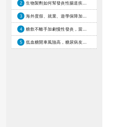
2
生物製劑如何幫發炎性腸道疾病患者抗潰瘍？治療進展與健保給付困境一次看
3
海外度假、就業、遊學保障加倍，富邦產險「一期逐夢」專案加碼遠距醫療與緊急救援
4
糖飲不離手加劇慢性發炎，當心老化與慢性病提早報到
5
低血糖開車風險高，糖尿病友上路必學的安全守則