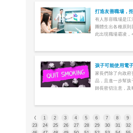
打造友善職場，
有人形容職場是江
團體生出各種原則
此出現職場霸凌，
孩子可能使用電子
家長們除了向政府
品，且進一步幫孩
師長密切注意，及
《
1
2
3
4
5
6
7
8
9
23
24
25
26
27
28
29
30
31
32
46
47
48
49
50
51
52
53
54
55