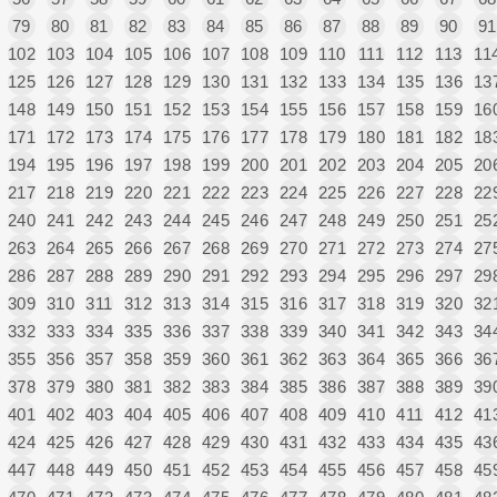
79
80
81
82
83
84
85
86
87
88
89
90
91
102
103
104
105
106
107
108
109
110
111
112
113
11
125
126
127
128
129
130
131
132
133
134
135
136
13
148
149
150
151
152
153
154
155
156
157
158
159
16
171
172
173
174
175
176
177
178
179
180
181
182
18
194
195
196
197
198
199
200
201
202
203
204
205
20
217
218
219
220
221
222
223
224
225
226
227
228
22
240
241
242
243
244
245
246
247
248
249
250
251
25
263
264
265
266
267
268
269
270
271
272
273
274
27
286
287
288
289
290
291
292
293
294
295
296
297
29
309
310
311
312
313
314
315
316
317
318
319
320
32
332
333
334
335
336
337
338
339
340
341
342
343
34
355
356
357
358
359
360
361
362
363
364
365
366
36
378
379
380
381
382
383
384
385
386
387
388
389
39
401
402
403
404
405
406
407
408
409
410
411
412
41
424
425
426
427
428
429
430
431
432
433
434
435
43
447
448
449
450
451
452
453
454
455
456
457
458
45