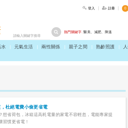
登入
註冊
0
大家健康
熱門關鍵字.
醫美
、
減肥
、
降溫
活水
元氣生活
兩性關係
親子之間
熟齡照護
人
慣，杜絕電費小偷更省電
？想省荷包，冰箱這高耗電量的家電不容輕忽，電能專家提
壞習慣更省電！