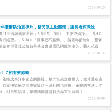
2025-10-15
老年憂鬱防治宣導片，籲民眾主動關懷，讓長者願意說
41％自認健康不佳；6.5％常「緊張、不安或煩躁」、5.4％
喪或絕望」、5.34％「做事提不起勁」。隨著年齡增加，憂鬱
基金會與寶佳公益慈善基金會邀國民阿嬤陳淑芳、藝人范逸
年憂鬱防治宣導片，籲民眾主動關懷，讓長者說出憂慮
2025-10-14
飛！７招有效除蠅
、蚤蠅成為許多家庭的困擾，牠們繁殖速度驚人，尤其愛在廚
。蟲媒傳染病防治專家提供一系列防治果蠅、蚤蠅的方法，從
餘，到自製陷阱，每個細節都是解決蟲害的關鍵！
2025-10-09