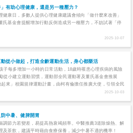
善」有助心理健康，還是另一種壓力？
理健康日，多數人提供心理健康建議會傾向「做什麼來改善」
董氏基金會提醒增加行動反倒造成另一種壓力，不妨試著「停
2025-10-07
運動從小做起，打造全齡運動生活，身心都樂活
的孩子每多增加一小時的日常活動，18歲時罹患心理疾病的風險
鼓勵從小建立運動習慣，運動部全民運動署及董氏基金會推展
齡動起來」校園規律運動計畫，由柯有倫擔任推廣大使，引領全民
2025-10-03
火防中暑、健脾開胃
樞調節力若變差，易提高熱衰竭頻率。中醫推薦3道除燥熱、解
理及茶飲，建議平時藉由食療保養，減少中暑不適的機率！