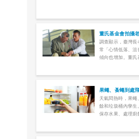
董氏基金會拍攝
調查顯示，臺灣長者
常「心情低落、沮
傾向也增加。董氏
臣、黃沐妍拍攝老
果蠅、蚤蠅到處
天氣悶熱時，果蠅
餘和垃圾桶內孳生
保存水果、處理廚