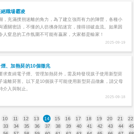
拒絕職場霸凌
湖，充滿撲朔迷離的角力，為了建立強而有力的陣營，各種小
與通關密語，不懂的人彷彿身陷迷宮，撞得頭破血流。如果因
令人窒息的工作氛圍不可能有贏家，大家都是輸家！
2025-09-19
煙、加熱菸的10個徵兆
要求查緝電子煙、管理加熱菸外，需及時發現孩子使用新型菸
子遠離菸害。以下是10個孩子可能使用新型菸品徵象，請父母
時介入與制止。
2025-09-18
10
11
12
13
14
15
16
17
18
19
20
21
22
33
34
35
36
37
38
39
40
41
42
43
44
45
56
57
58
59
60
61
62
63
64
65
66
67
68