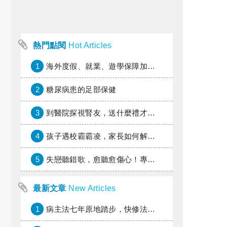
熱門點閱
Hot Articles
1
海外度假、就業、遊學保障加倍，富邦產險「一期逐夢」專案加碼遠距醫療與緊急救援
2
糖尿病患的足部保健
3
到醫院探視腎友，送什麼禮才好？
4
孩子遇校霸霸凌，家長如何解圍？
5
失戀聽錯歌，愈聽愈傷心！專家教你挑對療傷情歌
最新文章
New Articles
1
病主法七年原地踏步，快修法讓病人自主決定善終