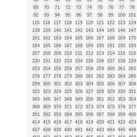
69
70
71
72
73
74
75
76
77
78
92
93
94
95
96
97
98
99
100
101
115
116
117
118
119
120
121
122
123
124
138
139
140
141
142
143
144
145
146
147
161
162
163
164
165
166
167
168
169
170
184
185
186
187
188
189
190
191
192
193
207
208
209
210
211
212
213
214
215
216
230
231
232
233
234
235
236
237
238
239
253
254
255
256
257
258
259
260
261
262
276
277
278
279
280
281
282
283
284
285
299
300
301
302
303
304
305
306
307
308
322
323
324
325
326
327
328
329
330
331
345
346
347
348
349
350
351
352
353
354
368
369
370
371
372
373
374
375
376
377
391
392
393
394
395
396
397
398
399
400
414
415
416
417
418
419
420
421
422
423
437
438
439
440
441
442
443
444
445
446