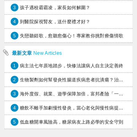
3
孩子遇校霸霸凌，家長如何解圍？
4
到醫院探視腎友，送什麼禮才好？
5
失戀聽錯歌，愈聽愈傷心！專家教你挑對療傷情歌
最新文章
New Articles
1
病主法七年原地踏步，快修法讓病人自主決定善終
2
生物製劑如何幫發炎性腸道疾病患者抗潰瘍？治療進展與健保給付困境一次看
3
海外度假、就業、遊學保障加倍，富邦產險「一期逐夢」專案加碼遠距醫療與緊急救援
4
糖飲不離手加劇慢性發炎，當心老化與慢性病提早報到
5
低血糖開車風險高，糖尿病友上路必學的安全守則