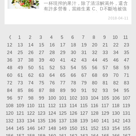
味的習性，飲食除了愈來愈趨向精緻化
一杯現搾的果汁，除了清涼解渴外，還含
外，也想盡辦法添加不少含鈉離子的調味
有許多營養，當維生素 C、D不斷地被強
料，麻痺消費者品嘗食物原始風味的味
調時，與它們同為維生素家族的「葉
蕾，而「細軟油酥」的質地更是被過度強
2018-04-11
酸」，也正默默地在發揮它的功能。「葉
調為「美食」的代名詞。
酸」對於孕婦、胎兒與銀髮族的健康有何
助益，您了解多少 ?
《
1
2
3
4
5
6
7
8
9
10
11
12
13
14
15
16
17
18
19
20
21
22
23
24
25
26
27
28
29
30
31
32
33
34
35
36
37
38
39
40
41
42
43
44
45
46
47
48
49
50
51
52
53
54
55
56
57
58
59
60
61
62
63
64
65
66
67
68
69
70
71
72
73
74
75
76
77
78
79
80
81
82
83
84
85
86
87
88
89
90
91
92
93
94
95
96
97
98
99
100
101
102
103
104
105
106
107
108
109
110
111
112
113
114
115
116
117
118
119
120
121
122
123
124
125
126
127
128
129
130
131
132
133
134
135
136
137
138
139
140
141
142
143
144
145
146
147
148
149
150
151
152
153
154
155
156
157
158
159
160
161
162
163
164
165
166
167