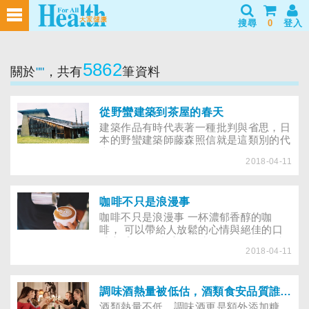
搜尋
0
登入
5862
關於
""
，共有
筆資料
從野蠻建築到茶屋的春天
建築作品有時代表著一種批判與省思，日
本的野蠻建築師藤森照信就是這類別的代
表……
2018-04-11
咖啡不只是浪漫事
咖啡不只是浪漫事 一杯濃郁香醇的咖
啡， 可以帶給人放鬆的心情與絕佳的口
感享受， 但缺乏飲用時的正確資訊， 也
2018-04-11
可能帶給身體負面的影響。 到餐廳用餐
點菜時，服務人員最後總是會問：「附餐
要咖啡還是紅茶？」 雖然是外來的飲
料，但是咖啡在國人的生活飲食習慣中，
調味酒熱量被低估，酒類食安品質誰保障？
份量是愈來愈重要，看看滿街的星巴克、
酒類熱量不低，調味酒更是額外添加糖，