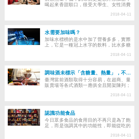
丹堤、西雅圖咖啡連鎖店，一家接著一家
喝起來香甜順口，很受大學生、女性消費
地開，就知道咖啡館早就取代茶藝館的地
者，甚至是銀髮族喜愛，在超商、量販賣
位了。
2018-04-11
場也很容易買到；但臺灣目前未規定酒類
之成分、熱量與含糖量標示，因此喝下多
少熱量和糖、喝下什麼成分和添加物，消
費者都無法得知！建議酒類，尤其是調味
水需要加味嗎？
酒，應比照《食管法》詳實標示內容物、
加味水標榜的是水中加了營養多多，實際
食品添加物、熱量與糖含量等，讓消費者
上，它是一種冠上水字的飲料，比水多糖
知情，以便選擇。
多負擔。 在健康與環保意識的抬頭下，
2018-04-11
水飲料市場逐年成長，以 88年為例，成
長率高達 22.5％；整個年度，飲料市場
共推出 385項新產品，包裝飲用水佔其中
的 113件；而在包裝飲用水百件以上的新
調味酒未標示「含糖量、熱量」，不知不覺會喝胖！
產品中，又以加味水產品佔了 85項，佔
臺灣當前酒類取得十分容易，在超商、量
75.22％之強。
販賣場等各式酒類一應俱全且開架陳列；
廠商、通路也常有啤酒季、買ｘ罐打ｘ折
2018-04-11
等促銷活動，一罐酒品的售價甚至比許多
含糖飲料、手搖杯的價錢還便宜，在在都
增加消費者喝酒的頻率，但董氏基金會調
查臺灣市售調味酒，發現市售調味酒多數
認識功能食品
有標示不清的問題，希望政府能落實調味
今日眾多食品的食用目的不再只是為了飽
酒需詳實標示成分、熱量和含糖量，使消
足，而是強調其中的功能性，即能從吃的
費者了解到底喝下了什麼？
食品中達到預防疾病的功能。 現代的消
2018-04-11
費者對飲食的要求是愈來愈高了！過去，