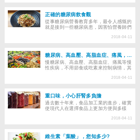
大家只要求能夠吃得飽；而現在，不但要
求吃得營養、衛生、安全，並且也期待食
品中含有某些成分能有效地預防或減少疾
正確的糖尿病飲食觀
病。以往的營養研究重點在預防營養不良
從事糖尿病營養教育多年，最令人感慨的
或營養缺乏症，近數十年來已轉向預防慢
就是接到一些糖尿病患，因害怕營養師們
性疾病，因此功能食品應運而生。
會對他們的飲食做出很多限制的建議，不
2018-04-11
願接受飲食指導，而以自己的想法與觀念
去做飲食控制，造成血糖控制不良與營養
不均衡的問題。然而這些病人在接受營養
師的指導後，才恍然大悟糖尿病飲食並不
糖尿病、高血壓、高脂血症、痛風，吃對食物遠離病痛
如想像中那麼可怕，並不是什麼東西都不
慢糖尿病、高血壓、高脂血症、痛風等慢
能吃，而是有很多東西都可以吃，只是要
性疾病，不用節食或吃素來控制病情，其
知道可以吃多少量的問題而已。
實注意飲食的調配，控制高油、高蛋白、
2018-04-11
低碳水化合物的攝取量，不僅能吃得開
心，也能健康長壽。
重口味，小心肝腎多負擔
過去數十年來，食品加工業的進步，確實
使現代人在選擇食品上更加方便與多樣
化；而加工食品為了能夠保存較長的時
2018-04-11
間，並維持一定色澤，除以傳統的加熱方
式殺菌外，食品中防腐、著色等添加劑就
是「小兵立大功」的最佳化妝師。食品加
工業的發達，似乎也造就現代人講究重口
維生素「葉酸」，您知多少?