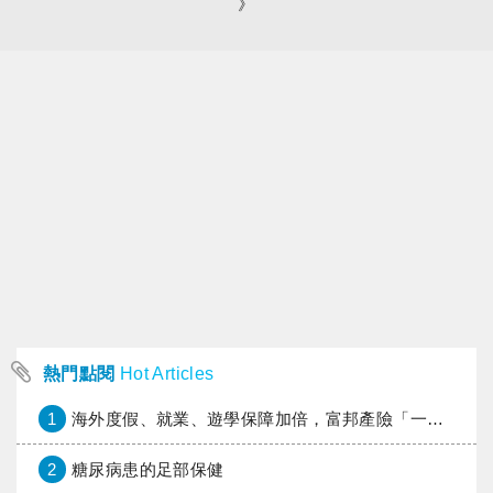
》
熱門點閱
Hot Articles
1
海外度假、就業、遊學保障加倍，富邦產險「一期逐夢」專案加碼遠距醫療與緊急救援
2
糖尿病患的足部保健