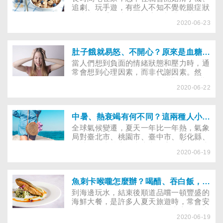
感情，還是應該要繼續在一起呢……
追劇、玩手遊，有些人不知不覺乾眼症狀
愈來愈嚴重，或是近視度數飆升，甚至還
2020-06-23
開始出現老花症狀！葉黃素、玉米黃素、
花青素、蝦紅素……常見的護眼保健品，
到底該怎麼吃才能保護眼睛呢？
肚子餓就易怒、不開心？原來是血糖搞的鬼！
當人們想到負面的情緒狀態和壓力時，通
常會想到心理因素，而非代謝因素。然
而，2018年9月刊登於《精神藥理學》期
2020-06-22
刊的研究指出，低血糖會帶來強烈的生理
與心理壓力，且血糖的驟降會對我們的情
緒產生影響。
中暑、熱衰竭有何不同？這兩種人小心熱中風
全球氣候變遷，夏天一年比一年熱，氣象
局對臺北市、桃園市、臺中市、彰化縣、
雲林縣、嘉義市、臺南市、高雄市、屏東
2020-06-19
縣等發布高溫特報，午後高溫可達36度。
炎炎夏日如何預防熱傷害？又該怎麼避免
溫度過高而猝死？
魚刺卡喉嚨怎麼辦？喝醋、吞白飯，可以將魚刺吞下肚嗎？
到海邊玩水，結束後順道品嚐一頓豐盛的
海鮮大餐，是許多人夏天旅遊時，常會安
排的橋段。然而，吃魚時若不專心，很容
2020-06-19
易就會把魚刺吞下肚！不少人都有被魚刺