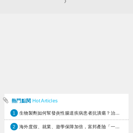
》
熱門點閱
Hot Articles
1
生物製劑如何幫發炎性腸道疾病患者抗潰瘍？治療進展與健保給付困境一次看
2
海外度假、就業、遊學保障加倍，富邦產險「一期逐夢」專案加碼遠距醫療與緊急救援