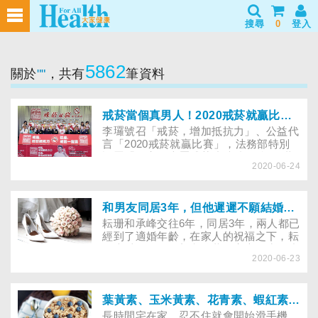
搜尋
0
登入
5862
關於
""
，共有
筆資料
戒菸當個真男人！2020戒菸就贏比賽共812組收容人成功戒菸
李㼈號召「戒菸，增加抵抗力」、公益代
言「2020戒菸就贏比賽」，法務部特別
設置「收容人專屬戒菸成功特別獎」3萬
2020-06-24
元一組及6千元六組；同時還有一組嘉義
監獄的許同學抽中全國戒菸成功的貳獎六
萬元，法務部部長蔡清祥特別率領代言義
工李㼈、終身義工陳淑麗、義工周子寒，
和男友同居3年，但他遲遲不願結婚，怎麼辦？
及矯正署署長黃俊棠、國健署副署長吳昭
耘珊和承峰交往6年，同居3年，兩人都已
君、董氏基金會執行長姚思遠等南下嘉義
經到了適婚年齡，在家人的祝福之下，耘
監獄，為總共八組收容人戒菸成功得獎候
珊也愛承峰，很想和他共組家庭，生下小
選組進行公開檢測、見證分享及頒獎典
2020-06-23
baby，可是承峰卻表明他目前對於婚姻
禮。
並沒有想法，這對耘珊來說，無非是一個
心裡的重擊，眼前深愛的他，卻不想和他
共度下半輩子，也讓耘珊突然感到兩難與
葉黃素、玉米黃素、花青素、蝦紅素，護眼保健品怎麼選？
無助，究竟該捨棄這段用青春隨月投入的
長時間宅在家，忍不住就會開始滑手機、