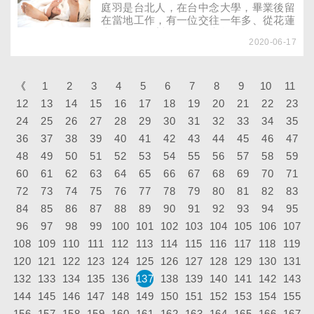
庭羽是台北人，在台中念大學，畢業後留
在當地工作，有一位交往一年多、從花蓮
來的男友阿哲。他們是大學同學，最近阿
2020-06-17
哲當兵剛退伍，想要跟庭羽同居，但是他
的經濟狀況還不穩定，便提出房租和一些
生活費先由女方負擔。庭羽思考後未答
應，阿哲認為庭羽不愛他，甚至以分手或
《
1
2
3
4
5
6
7
8
9
10
11
自殘來威脅庭羽。庭羽的父母知道後很擔
12
13
14
15
16
17
18
19
20
21
22
23
心，要求庭羽千萬不可以答應同居，但阿
24
25
26
27
哲的情緒實在太極端，讓庭羽不知該如何
28
29
30
31
32
33
34
35
圓滿地拒絕？
36
37
38
39
40
41
42
43
44
45
46
47
48
49
50
51
52
53
54
55
56
57
58
59
60
61
62
63
64
65
66
67
68
69
70
71
72
73
74
75
76
77
78
79
80
81
82
83
84
85
86
87
88
89
90
91
92
93
94
95
96
97
98
99
100
101
102
103
104
105
106
107
108
109
110
111
112
113
114
115
116
117
118
119
120
121
122
123
124
125
126
127
128
129
130
131
132
133
134
135
136
137
138
139
140
141
142
143
144
145
146
147
148
149
150
151
152
153
154
155
156
157
158
159
160
161
162
163
164
165
166
167