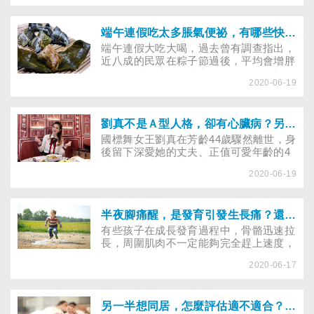
卡到過的經驗，傳統的自我處理方法其實
都不見得管用，有時反而愈弄愈糟。
端午連假吃太多脹氣便祕，有哪些快速通便小妙招？
端午連假大吃大喝，過去曾有調查指出，
近八成的民眾在粽子節過後，平均會增胖
1～2公斤。這2公斤看似不多，但至少要
2020-06-19
耗費半個月以上才能剷除。即便假期結
束，許多人家中還是有很多未吃完的肉粽
和鹼粽。然而，粽子的原料糯米，不論油
性、還是黏性都較大，過量進食，容易引
劉真不是Ａ型人格，卻有心臟病？另類學派「賽斯心法」這樣說
起消化不良、讓人發胖。不想因消化不良
國標舞女王劉真在芳齡44歲驟然離世，身
而引發脹氣和便秘，壞了好心情，有哪些
後留下深愛她的丈夫、正值可愛年齡的4
快速通便、消脹氣的小妙招？
歲女兒，以及已成追憶的美麗身影；她一
2020-06-19
生華麗的劇情在幸福的滿溢點戛然而止，
如同雲霄飛車一樣，自最高點墜落到歸
零，只花了幾秒鐘的時間。
半夜腳痛醒，是發育引發生長痛？還是骨腫瘤、幼兒類風濕性關節炎？
有些孩子在成長發育過程中，骨骼迅速拉
長，周圍肌肉不一定能夠完全趕上速度，
長庚兒童內分泌暨遺傳科羅福松醫師用
2020-06-17
「原本身體穿得這件衣服跟不上生長速
度」的「不同步發育」做比喻，所以常會
導致身體、骨骼、肌肉產生牽拉的痛感。
另一半想同居，怎麼評估適不適合？假如不想，如何溝通？