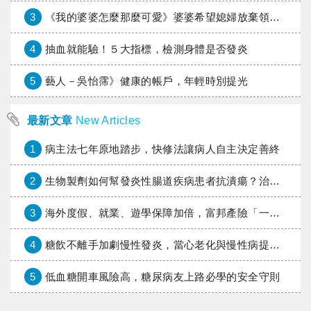
3
《我的婆婆怎麼那麼可愛》婆婆希望媳婦放棄領取已故兒子身故理賠金，可以這樣做嗎？
4
抽血就能驗！５大指標，檢測身體是否發炎
5
藝人－吳怡霈》健康的帳戶，年輕時別提光
最新文章
New Articles
1
病主法七年原地踏步，快修法讓病人自主決定善終
2
生物製劑如何幫發炎性腸道疾病患者抗潰瘍？治療進展與健保給付困境一次看
3
海外度假、就業、遊學保障加倍，富邦產險「一期逐夢」專案加碼遠距醫療與緊急救援
4
糖飲不離手加劇慢性發炎，當心老化與慢性病提早報到
5
低血糖開車風險高，糖尿病友上路必學的安全守則