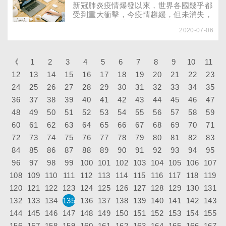
中，新冠肺炎病毒的特點為何？在疫苗、
新冠肺炎疫情爆發以來，世界各國幾乎都
藥物未上市之前，如何透過「排濕」來強
受到重大衝擊，今疫情趨緩，但未消失，
化抗病力？
我們似乎得學著與新冠病毒共存，重建另
2020-07-06
一種新生活型態。歷經疫情，你的生活改
變了甚麼？
《
1
2
3
4
5
6
7
8
9
10
11
12
13
14
15
16
17
18
19
20
21
22
23
24
25
26
27
28
29
30
31
32
33
34
35
36
37
38
39
40
41
42
43
44
45
46
47
48
49
50
51
52
53
54
55
56
57
58
59
60
61
62
63
64
65
66
67
68
69
70
71
72
73
74
75
76
77
78
79
80
81
82
83
84
85
86
87
88
89
90
91
92
93
94
95
96
97
98
99
100
101
102
103
104
105
106
107
108
109
110
111
112
113
114
115
116
117
118
119
120
121
122
123
124
125
126
127
128
129
130
131
132
133
134
135
136
137
138
139
140
141
142
143
144
145
146
147
148
149
150
151
152
153
154
155
156
157
158
159
160
161
162
163
164
165
166
167