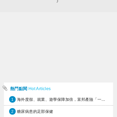
》
熱門點閱
Hot Articles
1
海外度假、就業、遊學保障加倍，富邦產險「一期逐夢」專案加碼遠距醫療與緊急救援
2
糖尿病患的足部保健