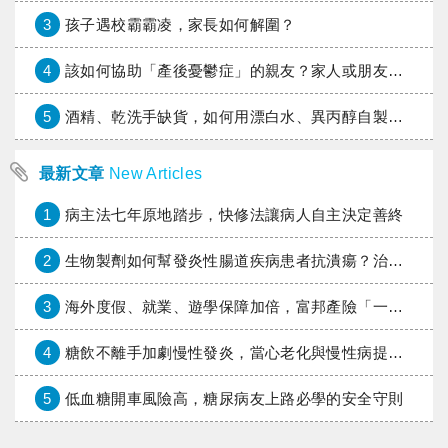
3
孩子遇校霸霸凌，家長如何解圍？
4
該如何協助「產後憂鬱症」的親友？家人或朋友的陪伴指南
5
酒精、乾洗手缺貨，如何用漂白水、異丙醇自製消毒水？
最新文章
New Articles
1
病主法七年原地踏步，快修法讓病人自主決定善終
2
生物製劑如何幫發炎性腸道疾病患者抗潰瘍？治療進展與健保給付困境一次看
3
海外度假、就業、遊學保障加倍，富邦產險「一期逐夢」專案加碼遠距醫療與緊急救援
4
糖飲不離手加劇慢性發炎，當心老化與慢性病提早報到
5
低血糖開車風險高，糖尿病友上路必學的安全守則