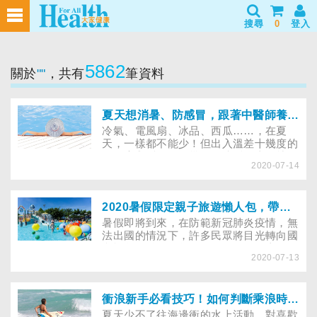
搜尋
0
登入
5862
關於
""
，共有
筆資料
夏天想消暑、防感冒，跟著中醫師養出不怕熱體質
冷氣、電風扇、冰品、西瓜……，在夏
天，一樣都不能少！但出入溫差十幾度的
冷氣房與戶外，沒幾天，接踵而來的就是
2020-07-14
頭昏腦脹、頭痛、肩頸僵硬，甚至發燒。
究竟這是感冒，還是中暑？要看醫生，還
是好好休息就能痊癒呢？
2020暑假限定親子旅遊懶人包，帶你玩遍全台
暑假即將到來，在防範新冠肺炎疫情，無
法出國的情況下，許多民眾將目光轉向國
內旅遊。雖然今年的暑假只有一個半月，
2020-07-13
但台灣各地舉辦的活動還是遍地開花。我
們為你蒐羅了全台灣八大適合親子同遊的
暑期特色活動，不妨趁著後疫情時期，在
慵懶的夏日裡給自己一個放鬆的理由。爸
衝浪新手必看技巧！如何判斷乘浪時間點、避免搶浪、遇到離岸流怎麼辦？自救之道大解惑
爸媽媽們，都準備好了嗎？趕快帶著孩子
夏天少不了往海邊衝的水上活動，對喜歡