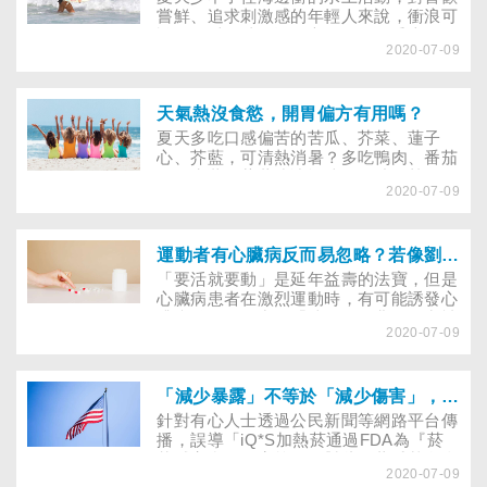
一起走出家門參與吧！
嘗鮮、追求刺激感的年輕人來說，衝浪可
說是最愛的消暑運動之一，但在乘上那一
2020-07-09
波又一波的浪潮以前，若沒有一點衝浪知
識，小心容易造成意外傷害。藝人S.H.E.
團員Ella就曾在衝浪時，被衝浪板砸到眼
窩處，造成左眼瘀青、浮腫，差點失明。
天氣熱沒食慾，開胃偏方有用嗎？
想學衝浪又害怕引起嚴重的運動傷害嗎？
夏天多吃口感偏苦的苦瓜、芥菜、蓮子
別擔心！以下請來有多年衝浪經驗的教練
心、芥藍，可清熱消暑？多吃鴨肉、番茄
幫你快速溫習！
湯、生薑、紫蘇或冰酒釀，有助散熱降
2020-07-09
火？中暑時補充維生素E，可緩解症狀？
本文帶您檢視六大網路常見的清熱開胃偏
方，看看中醫師和營養師怎麼說！
運動者有心臟病反而易忽略？若像劉真有主動脈瓣膜狹窄，如何及早發現？
「要活就要動」是延年益壽的法寶，但是
心臟病患者在激烈運動時，有可能誘發心
臟病發作，而出現「喘」的徵兆，但常被
2020-07-09
誤認為是單純由運動引起的喘。國標舞女
王劉真長年有運動習慣，卻從未發現有心
臟病，只是近年有頭痛、暈倒等狀況，直
到陪女兒看病才偶然發現有「（雙瓣）主
「減少暴露」不等於「減少傷害」，美國政府沒有批准加熱菸為減害產品！
動脈瓣膜狹窄」這種先天性異常，可見，
針對有心人士透過公民新聞等網路平台傳
心臟病不一定能透過自覺症狀而被發
播，誤導「iQ*S加熱菸通過FDA為『菸
現......
草減害產品』審核」！對此，董氏基金會
2020-07-09
澄清，美國政府始終不認同、也沒有通過