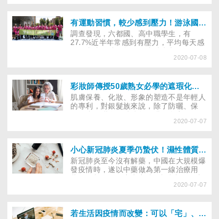
加熱菸為「減害產品」，最後只是勉強以
該產品為「減少有害物質暴露」，採事前
申請通過上市，呼籲政府，不應開放仍含
有運動習慣，較少感到壓力！游泳國手王冠閎、攀岩選手李虹瑩呼籲：規律運動讓身心減壓
有58種有害化學物質的加熱菸！
調查發現，六都國、高中職學生，有
27.7%近半年常感到有壓力，平均每天感
到壓力大的時間超過一小時者占50.4%，
2020-07-08
然而，運動時間愈充足者，感到壓力的比
例愈低。為了鼓勵學生多運動紓壓，教育
部體育署與董氏基金會推展「樂動150，
提升運動力」計畫，除了邀請游出東京奧
彩妝師傳授50歲熟女必學的遮瑕化妝及凍齡保養法
運A標成績的游泳國手王冠閎、攀岩選手
肌膚保養、化妝、形象的塑造不是年輕人
李虹瑩分享如何培養運動習慣，以及面對
的專利，對銀髮族來說，除了防曬、保
挫折時心態的轉換，也教導民眾將生活中
濕、少吃甜食有助凍齡，搭配合宜的化妝
必做的洗臉、刷牙等五件事結合運動，讓
2020-07-07
技巧跟服裝的選擇，更能讓人猜不出年
運動變簡單、「5所」不在！
齡，顯得更自信漂亮、充滿魅力！
小心新冠肺炎夏季仍蟄伏！濕性體質者必學的２招中醫抗疫法
新冠肺炎至今沒有解藥，中國在大規模爆
發疫情時，遂以中藥做為第一線治療用
藥，沒想到有效率竟高達9成以上。在這
2020-07-07
些經驗之後，中醫對於此病毒的特性認識
更深，累積了一些心得。以下請到中醫師
公會全國聯合會副秘書長、新世紀中醫診
所郭哲彰院長，來為我們解析在中醫眼
若生活因疫情而改變：可以「宅」、不要「坐」