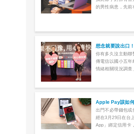
的男性病患，先前
想念就要說出口
你有多久沒主動聯
傳電信以國小五年
情緒相關現況調查
念或覺得重要但沒
次則為「直屬親人
練、補習班老師等
會覺得「快樂」。
Apple Pay
出門不必帶錢包或信
經在3月29日在台
App」綁定信用卡
的國家。