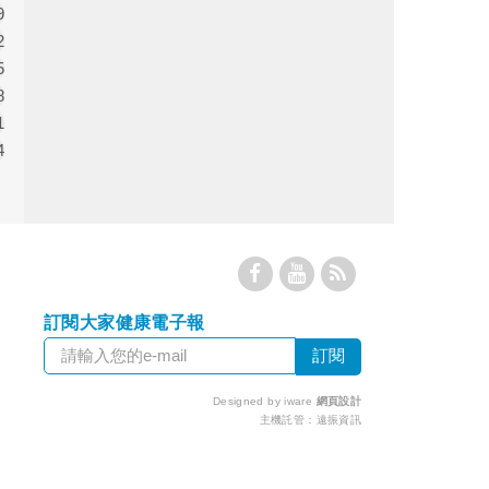
9
2
5
8
1
4
訂閱大家健康電子報
Designed by iware
網頁設計
主機託管：
遠振資訊