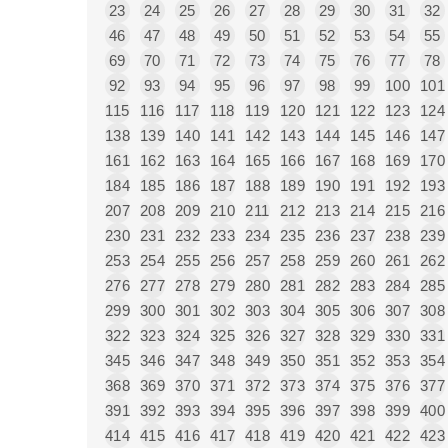
23
24
25
26
27
28
29
30
31
32
46
47
48
49
50
51
52
53
54
55
69
70
71
72
73
74
75
76
77
78
92
93
94
95
96
97
98
99
100
101
115
116
117
118
119
120
121
122
123
124
138
139
140
141
142
143
144
145
146
147
161
162
163
164
165
166
167
168
169
170
184
185
186
187
188
189
190
191
192
193
207
208
209
210
211
212
213
214
215
216
230
231
232
233
234
235
236
237
238
239
253
254
255
256
257
258
259
260
261
262
276
277
278
279
280
281
282
283
284
285
299
300
301
302
303
304
305
306
307
308
322
323
324
325
326
327
328
329
330
331
345
346
347
348
349
350
351
352
353
354
368
369
370
371
372
373
374
375
376
377
391
392
393
394
395
396
397
398
399
400
414
415
416
417
418
419
420
421
422
423