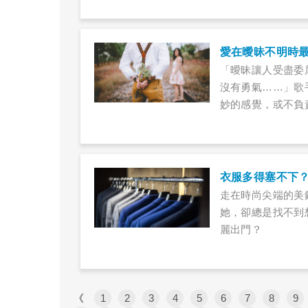
愛在曖昧不明時
「曖昧讓人受盡委
沒有勇氣……」歌
妙的感覺，或不負
衣服多得塞不下
走在時尚尖端的美
她，卻總是找不到
麗出門？
《
1
2
3
4
5
6
7
8
9