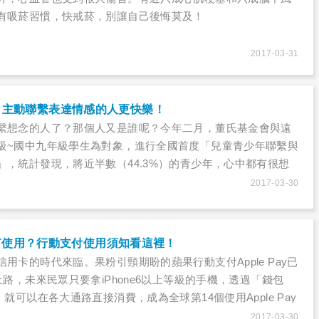
有吸菸習慣，快戒菸，別讓自己後悔莫及！
2017-03-31
！主動聯繫表達情感的人更快樂！
繫想念的人了？那個人又是誰呢？今年二月，董氏基金會與遠
級~國中九年級學生為對象，進行全國首度「兒童青少年聯繫與
」，統計發現，將近半數（44.3%）的青少年，心中都有很想
有聯繫的人，其中，想聯繫的對象以「朋友、同學」最多，其
2017-03-30
」（如父母、祖父母）、「課業/技藝指導者」（如班導師、教
），且每當想起那位想念或重要的人，將近三分之一的受訪者
該如何使用？行動支付使用須知看這裡！
用卡的時代來臨。果粉引頸期盼的蘋果行動支付Apple Pay已
上路，未來民眾只要拿iPhone6以上等級的手機，透過「錢包
，就可以在各大通路直接消費，成為全球第14個使用Apple Pay
2017-03-30