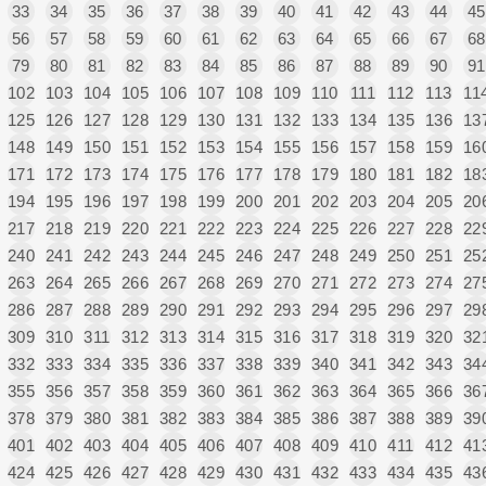
33
34
35
36
37
38
39
40
41
42
43
44
45
56
57
58
59
60
61
62
63
64
65
66
67
68
79
80
81
82
83
84
85
86
87
88
89
90
91
102
103
104
105
106
107
108
109
110
111
112
113
11
125
126
127
128
129
130
131
132
133
134
135
136
13
148
149
150
151
152
153
154
155
156
157
158
159
16
171
172
173
174
175
176
177
178
179
180
181
182
18
194
195
196
197
198
199
200
201
202
203
204
205
20
217
218
219
220
221
222
223
224
225
226
227
228
22
240
241
242
243
244
245
246
247
248
249
250
251
25
263
264
265
266
267
268
269
270
271
272
273
274
27
286
287
288
289
290
291
292
293
294
295
296
297
29
309
310
311
312
313
314
315
316
317
318
319
320
32
332
333
334
335
336
337
338
339
340
341
342
343
34
355
356
357
358
359
360
361
362
363
364
365
366
36
378
379
380
381
382
383
384
385
386
387
388
389
39
401
402
403
404
405
406
407
408
409
410
411
412
41
424
425
426
427
428
429
430
431
432
433
434
435
43