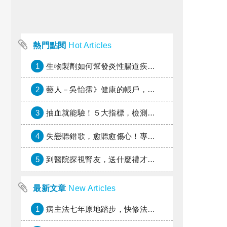
熱門點閱
Hot Articles
1
生物製劑如何幫發炎性腸道疾病患者抗潰瘍？治療進展與健保給付困境一次看
2
藝人－吳怡霈》健康的帳戶，年輕時別提光
3
抽血就能驗！５大指標，檢測身體是否發炎
4
失戀聽錯歌，愈聽愈傷心！專家教你挑對療傷情歌
5
到醫院探視腎友，送什麼禮才好？
最新文章
New Articles
1
病主法七年原地踏步，快修法讓病人自主決定善終