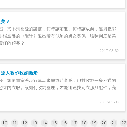
最美？
屈，找不到相愛的證據，何時該前進、何時該放棄，連擁抱都
手楊丞琳的《曖昧》道出若有似無的男女關係，曖昧到底是美
責任的預兆？
2017-03-30
？達人教你收納撇步
鈴，總要買當季流行單品來增添時尚感，但對收納一竅不通的
想穿的衣服。該如何收納整理，才能迅速找到衣服與配件，亮
2017-03-30
10
11
12
13
14
15
16
17
18
19
20
21
22