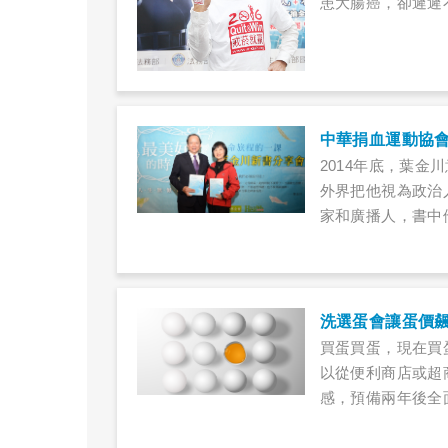
患大腸癌，卻遲遲
除了想多拍點戲、
認為裝人工肛門有
中華捐血運動協
2014年底，葉
外界把他視為政治
家和廣播人，書中
到就做，不要猶豫
完整的定論呢？誰
法主導自己的「生
己真正想要的？在
洗選蛋會讓蛋價
開？這些問題你有
買蛋買蛋，現在買
以從便利商店或超
感，預備兩年後全
更多錢來買雞蛋嗎