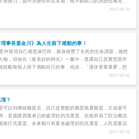
不肯開刀，如今演變至癌症末期，他不願開刀的原因也曝光，
存錢給19歲么兒當教育費，豬哥亮也因為開刀位置接近肛門，
2017-03-31
損自尊，一度拒絕接受治療。
會理事長葉金川》為人生留下感動的事！
金川意外發現自己罹患淋巴癌，親身經歷了生死的生命課題，雖然
人物，但他在《最美好的時光》一書中，透露自己其實想當作
他鼓勵每個人留下感動自己的事，他說，「退休更要逐夢，想
！」「生命」究竟是怎麼一回事，古今中外有誰能下個正確又
2017-03-31
敢說自己是最瞭解生命真相、生命意義的智者呢？每個人都無
」，最多只能安排「死」，在這個前提下，什麼樣的生命是自
生命的終點，什麼樣的滿足可以讓嘴角掛上微笑，無憾地離
飆漲？
想過嗎？
蛋可以到傳統雜貨店，自己從整籃的雞蛋挑選雞蛋，又或者可
商，直接購買業者已經處理好的洗選蛋，但政府為了防治禽流
面推行洗選蛋。未來都只有業者處理好的洗選蛋，人民需要花
？洗選蛋和一般整籃的雞蛋有何不同？多了哪些處理程序呢？
2017-03-31