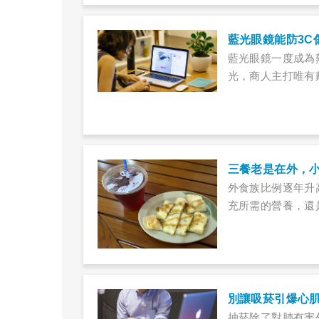
藍光眼鏡能防3C
藍光眼鏡一度成為
光，商人主打唯有
三餐老是在外，
外食族比例逐年升
充所需的營養，還
別讓吸菸引爆心
抽菸除了對肺有害