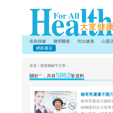
疾病保健
聰明醫療
吃出健康
心靈
網路書店
首頁
搜尋關鍵字文章 -
5862
關於
""
，共有
筆資料
豬哥亮遲遲不開
豬哥亮罹患大腸癌
經轉移到台大安寧