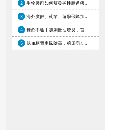
2
生物製劑如何幫發炎性腸道疾病患者抗潰瘍？治療進展與健保給付困境一次看
3
海外度假、就業、遊學保障加倍，富邦產險「一期逐夢」專案加碼遠距醫療與緊急救援
4
糖飲不離手加劇慢性發炎，當心老化與慢性病提早報到
5
低血糖開車風險高，糖尿病友上路必學的安全守則