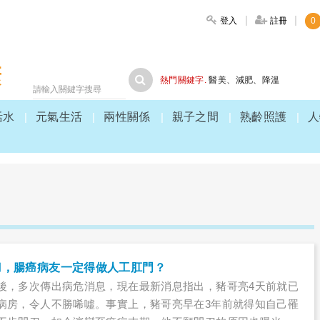
登入
註冊
0
大家健康
熱門關鍵字.
醫美
、
減肥
、
降溫
活水
元氣生活
兩性關係
親子之間
熟齡照護
人
刀，腸癌病友一定得做人工肛門？
後，多次傳出病危消息，現在最新消息指出，豬哥亮4天前就已
病房，令人不勝唏噓。事實上，豬哥亮早在3年前就得知自己罹