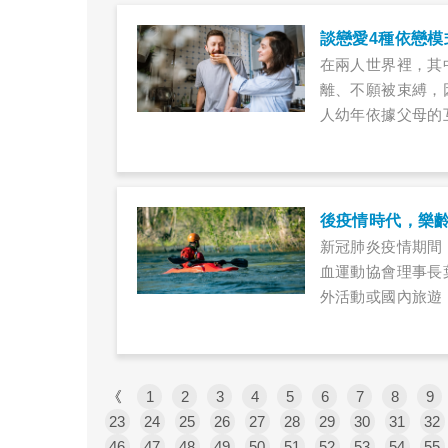
談戀愛4種依戀
在兩人世界裡，其
離、不願被束縛，
人幼年依據父母的
為，分4種依戀模
後疫情時代，樂
新冠肺炎疫情期間
血運動協會理事長
外活動或國內旅遊
《
1
2
3
4
5
6
7
8
9
23
24
25
26
27
28
29
30
31
32
46
47
48
49
50
51
52
53
54
55