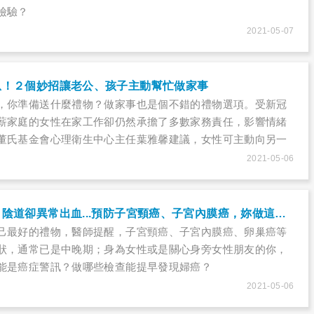
檢驗？
2021-05-07
息！２個妙招讓老公、孩子主動幫忙做家事
，你準備送什麼禮物？做家事也是個不錯的禮物選項。受新冠
薪家庭的女性在家工作卻仍然承擔了多數家務責任，影響情緒
董氏基金會心理衛生中心主任葉雅馨建議，女性可主動向另一
期待，並用漸進式鼓勵法，更能有效分擔家務重擔，又不失家
2021-05-06
停經、無性生活，陰道卻異常出血...預防子宮頸癌、子宮內膜癌，妳做這些檢查了嗎？
己最好的禮物，醫師提醒，子宮頸癌、子宮內膜癌、卵巢癌等
狀，通常已是中晚期；身為女性或是關心身旁女性朋友的你，
能是癌症警訊？做哪些檢查能提早發現婦癌？
2021-05-06