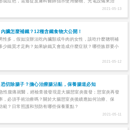
形成痘疤，需遵從皮膚科醫師指示使用藥物、光電設備來治
光滑的皮膚。
2021-05-13
內臟怎麼補鐵？12種含鐵食物大公開！
男性多，假如沒辦法吃內臟類或牛肉的女性，該吃什麼聰明補
多少鐵質才足夠？如果缺鐵又會造成什麼症狀？哪些族群要小
2021-05-12
，恐切除腸子？擔心治療腸沾黏，保養腸道必知
因急性腹痛就醫，經檢查後發現是大腸憩室炎復發；憩室炎再發
率，必須手術治療嗎？關於大腸憩室炎後續應如何治療、保
防範？日常照護和預防有哪些保養重點？
2021-05-11