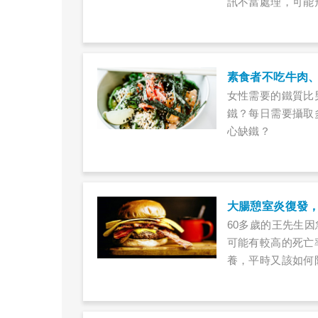
訊不當處理，可能
療，以便再度恢復
素食者不吃牛肉、
女性需要的鐵質比
鐵？每日需要攝取
心缺鐵？
大腸憩室炎復發
60多歲的王先生
可能有較高的死亡
養，平時又該如何