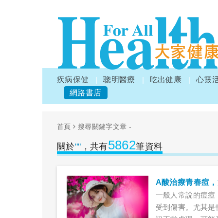
疾病保健
聰明醫療
吃出健康
心靈
網路書店
首頁
搜尋關鍵字文章 -
5862
關於
""
，共有
筆資料
A酸治療青春痘
一般人常說的痘痘
受到傷害。尤其是