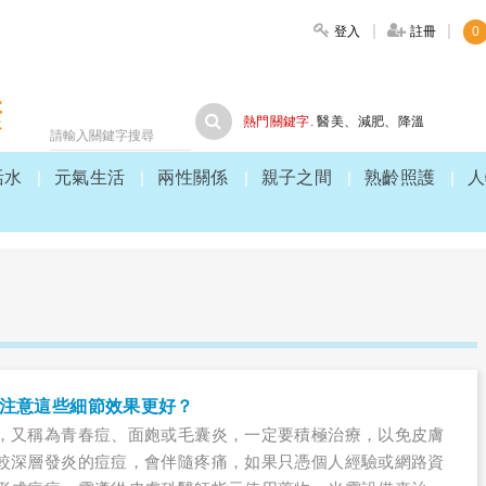
登入
註冊
0
大家健康
熱門關鍵字.
醫美
、
減肥
、
降溫
活水
元氣生活
兩性關係
親子之間
熟齡照護
人
，注意這些細節效果更好？
，又稱為青春痘、面皰或毛囊炎，一定要積極治療，以免皮膚
較深層發炎的痘痘，會伴隨疼痛，如果只憑個人經驗或網路資