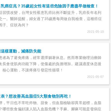
乳癌症兆？35歲起女性有這些危險因子應盡早做檢查！
活習慣改變，台灣女性罹患乳癌比例不斷提升，乳癌長年名列
之一。醫師提醒，婦女過了35歲應每周做自我檢查，這種癌症
因子、症狀為何？
2021-05-10
期這樣運動，減痛防失能
患者為了避免疼痛，經常選擇躺著休息。然而專業物理治療師
太長會使肌肉功能下降，使傷處的負擔增加。建議適度休息後
、核心運動，不讓疼痛引發惡性循環！
2021-05-07
破表？想改善高血脂症5大類食物別再吃！
胖，平日也不常吃炸物、甜食，但血脂檢驗卻異常超標，血脂
？哪些飲食偏好讓人陷入血脂危機？手麻、腳麻可能是發病症