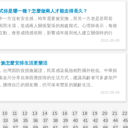
模式你是哪一種？怎麼做兩人才能走得長久？
中一方沒有安全感，時常需要被安撫，而另一方老是若即若
因而冷漠，造成兩人關係緊張的相處模式。心理師表示，每個
互動，會形成情感依附，影響成年後與他人建立關係時的行
式：安全型依戀、焦慮型依戀、逃避型依戀和混亂型依戀。
2021-05-05
齡族怎麼安排生活更樂活
，台灣因防疫措施嚴謹，民眾感染風險相對國外較低。中華捐
葉金川分享自身因應疫情的生活方式，建議高齡者可多參加戶
，擴增自己的朋友圈，仍可保有豐富的樂齡生活。
2021-05-05
10
11
12
13
14
15
16
17
18
19
20
21
22
33
34
35
36
37
38
39
40
41
42
43
44
45
56
57
58
59
60
61
62
63
64
65
66
67
68