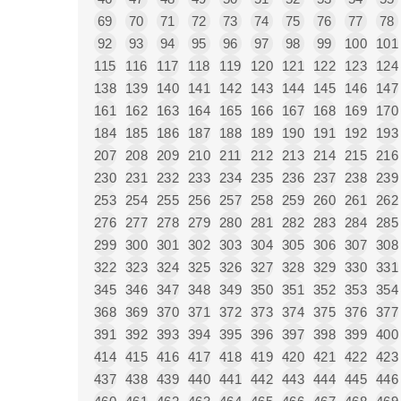
69
70
71
72
73
74
75
76
77
78
92
93
94
95
96
97
98
99
100
101
115
116
117
118
119
120
121
122
123
124
138
139
140
141
142
143
144
145
146
147
161
162
163
164
165
166
167
168
169
170
184
185
186
187
188
189
190
191
192
193
207
208
209
210
211
212
213
214
215
216
230
231
232
233
234
235
236
237
238
239
253
254
255
256
257
258
259
260
261
262
276
277
278
279
280
281
282
283
284
285
299
300
301
302
303
304
305
306
307
308
322
323
324
325
326
327
328
329
330
331
345
346
347
348
349
350
351
352
353
354
368
369
370
371
372
373
374
375
376
377
391
392
393
394
395
396
397
398
399
400
414
415
416
417
418
419
420
421
422
423
437
438
439
440
441
442
443
444
445
446