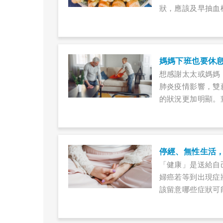
狀，應該及早抽血
媽媽下班也要休
想感謝太太或媽媽
肺炎疫情影響，雙
的狀況更加明顯。
半表達劃分家務的
庭和樂。
「健康」是送給自
婦癌若等到出現症
該留意哪些症狀可