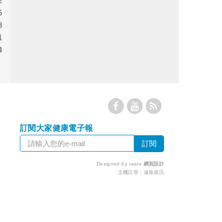
2
5
8
1
4
訂閱大家健康電子報
Designed by iware
網頁設計
主機託管：
遠振資訊