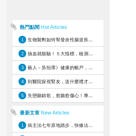
熱門點閱
Hot Articles
1
生物製劑如何幫發炎性腸道疾病患者抗潰瘍？治療進展與健保給付困境一次看
2
抽血就能驗！５大指標，檢測身體是否發炎
3
藝人－吳怡霈》健康的帳戶，年輕時別提光
4
到醫院探視腎友，送什麼禮才好？
5
失戀聽錯歌，愈聽愈傷心！專家教你挑對療傷情歌
最新文章
New Articles
1
病主法七年原地踏步，快修法讓病人自主決定善終