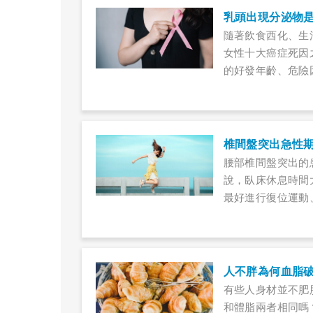
乳頭出現分泌物是
隨著飲食西化、生
女性十大癌症死因
的好發年齡、危險
椎間盤突出急性
腰部椎間盤突出的
說，臥床休息時間
最好進行復位運動
人不胖為何血脂
有些人身材並不肥
和體脂兩者相同嗎