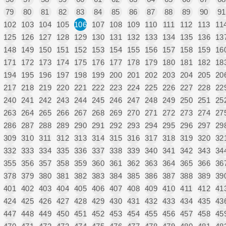
79
80
81
82
83
84
85
86
87
88
89
90
91
102
103
104
105
106
107
108
109
110
111
112
113
11
125
126
127
128
129
130
131
132
133
134
135
136
13
148
149
150
151
152
153
154
155
156
157
158
159
16
171
172
173
174
175
176
177
178
179
180
181
182
18
194
195
196
197
198
199
200
201
202
203
204
205
20
217
218
219
220
221
222
223
224
225
226
227
228
22
240
241
242
243
244
245
246
247
248
249
250
251
25
263
264
265
266
267
268
269
270
271
272
273
274
27
286
287
288
289
290
291
292
293
294
295
296
297
29
309
310
311
312
313
314
315
316
317
318
319
320
32
332
333
334
335
336
337
338
339
340
341
342
343
34
355
356
357
358
359
360
361
362
363
364
365
366
36
378
379
380
381
382
383
384
385
386
387
388
389
39
401
402
403
404
405
406
407
408
409
410
411
412
41
424
425
426
427
428
429
430
431
432
433
434
435
43
447
448
449
450
451
452
453
454
455
456
457
458
45