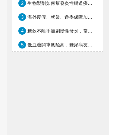
2
生物製劑如何幫發炎性腸道疾病患者抗潰瘍？治療進展與健保給付困境一次看
3
海外度假、就業、遊學保障加倍，富邦產險「一期逐夢」專案加碼遠距醫療與緊急救援
4
糖飲不離手加劇慢性發炎，當心老化與慢性病提早報到
5
低血糖開車風險高，糖尿病友上路必學的安全守則