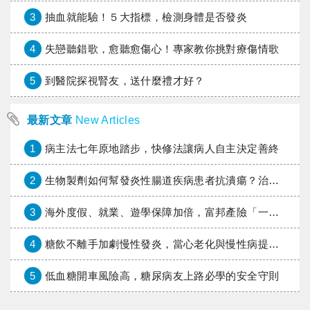
3
抽血就能驗！５大指標，檢測身體是否發炎
4
失戀聽錯歌，愈聽愈傷心！專家教你挑對療傷情歌
5
到醫院探視腎友，送什麼禮才好？
最新文章
New Articles
1
病主法七年原地踏步，快修法讓病人自主決定善終
2
生物製劑如何幫發炎性腸道疾病患者抗潰瘍？治療進展與健保給付困境一次看
3
海外度假、就業、遊學保障加倍，富邦產險「一期逐夢」專案加碼遠距醫療與緊急救援
4
糖飲不離手加劇慢性發炎，當心老化與慢性病提早報到
5
低血糖開車風險高，糖尿病友上路必學的安全守則