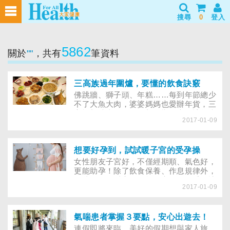
搜尋
0
登入
5862
關於
""
，共有
筆資料
三高族過年圍爐，要懂的飲食訣竅
佛跳牆、獅子頭、年糕……每到年節總少
不了大魚大肉，婆婆媽媽也愛辦年貨，三
高族想沾喜氣，卻不想影響健康，該怎麼
2017-01-09
吃？農曆過年是臺灣人最大的傳統節慶，
面對滿桌佳餚，三高族總是戰戰兢兢，深
怕不小心吃進高油高脂，而引爆中風或心
肌梗塞危機，其實只要平時飲食確實控
想要好孕到，試試暖子宮的受孕操
制，減少不適合食物的頻率或分量，就不
女性朋友子宮好，不僅經期順、氣色好，
會因過分貪口而傷了身體，可以與家人開
更能助孕！除了飲食保養、作息規律外，
心享用圍爐大餐！
做些簡單的暖宮操，能在寒冷的冬季，讓
2017-01-09
子宮氣血循環更活絡！
氣喘患者掌握３要點，安心出遊去！
連假即將來臨，美好的假期想與家人旅