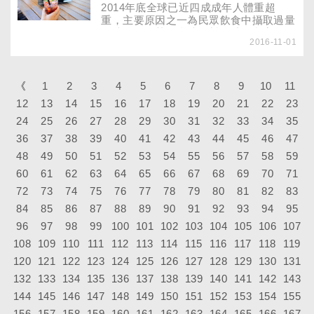
2014年底全球已近四成成年人體重超
重，主要原因之一為民眾飲食中攝取過量
的糖分，尤其是含糖飲料更助長兒童肥
2016-11-01
胖。WHO呼籲各國若將含糖飲料售價提
高20％，將可大幅減少相關產品消費，進
而降低糖分攝取。為了預防學童肥胖，也
愈來愈多國家禁止含糖飲品進入校園。
《
1
2
3
4
5
6
7
8
9
10
11
12
13
14
15
16
17
18
19
20
21
22
23
24
25
26
27
28
29
30
31
32
33
34
35
36
37
38
39
40
41
42
43
44
45
46
47
48
49
50
51
52
53
54
55
56
57
58
59
60
61
62
63
64
65
66
67
68
69
70
71
72
73
74
75
76
77
78
79
80
81
82
83
84
85
86
87
88
89
90
91
92
93
94
95
96
97
98
99
100
101
102
103
104
105
106
107
108
109
110
111
112
113
114
115
116
117
118
119
120
121
122
123
124
125
126
127
128
129
130
131
132
133
134
135
136
137
138
139
140
141
142
143
144
145
146
147
148
149
150
151
152
153
154
155
156
157
158
159
160
161
162
163
164
165
166
167