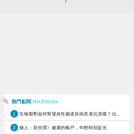
》
熱門點閱
Hot Articles
1
生物製劑如何幫發炎性腸道疾病患者抗潰瘍？治療進展與健保給付困境一次看
2
藝人－吳怡霈》健康的帳戶，年輕時別提光