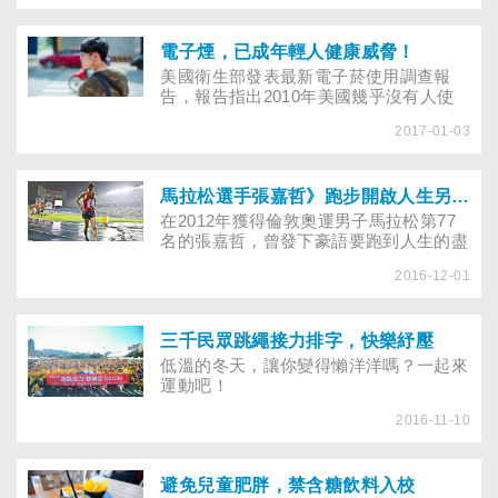
鏡來幫忙， 手術風險已不如過去開顱手
術那麼高……
電子煙，已成年輕人健康威脅！
美國衛生部發表最新電子菸使用調查報
告，報告指出2010年美國幾乎沒有人使
用電子菸，但2015年竟高達16％的高中
2017-01-03
生使用電子菸，已超過使用傳統菸品的比
例，這些人不乏是沒有使用過一般紙菸的
高中生。年輕人愛吸電子菸，恐致腦部損
傷，任何菸品的形式都是不安全的。而電
馬拉松選手張嘉哲》跑步開啟人生另一片視野
子菸難控管，董氏基金會呼籲電子菸難控
在2012年獲得倫敦奧運男子馬拉松第77
管，應納菸害防制法。
名的張嘉哲，曾發下豪語要跑到人生的盡
頭，即便遇到低潮期，他還是勇敢地跑出
2016-12-01
自己的馬拉松人生。
三千民眾跳繩接力排字，快樂紓壓
低溫的冬天，讓你變得懶洋洋嗎？一起來
運動吧！
2016-11-10
避免兒童肥胖，禁含糖飲料入校