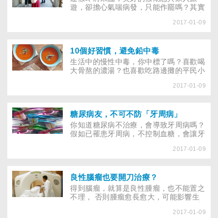
遊，卻擔心氣喘病發，只能作罷嗎？其實
只要準備得宜，氣喘患者也能快樂安心出
2017-01-09
遊！氣喘病人可以到處旅行嗎？不少人擔
心安全問題，不敢四處旅遊，氣喘專科醫
師以自身經驗分享，只要「氣喘控制妥
當」，帶著「安心、放心、細心」三顆
10個好習慣，避免鉛中毒
心，就可以趴趴走，留下美好回憶。
生活中的慢性中毒，你中標了嗎？喜歡喝
大骨熬的濃湯？也喜歡吃路邊攤的平民小
吃？用繽紛色彩的碗盤裝菜餚，美食看來
2017-01-09
更可口？環境中含有太多毒素，可能危害
人體健康，且可能無色無味的存在我們生
活中！近日更有新聞報導，許多民眾習慣
吃薑黃粉養身，但竟爆出薑黃粉含鉛量超
糖尿病友，不可不防「牙周病」
標的新聞。當心這些生活中的小動作，都
你知道糖尿病不治療，會導致牙周病嗎？
可能讓「鉛」在你體內慢慢累積……若長
假如已罹患牙周病，不控制血糖，會讓牙
久讓鉛在體內累積，小心健康亮紅燈！
周病更嚴重，治療更困難！到底牙周病和
2017-01-09
糖尿病有什麼關聯？又該如何預防呢？
良性腦瘤也要開刀治療？
得到腦瘤，就算是良性腫瘤，也不能置之
不理， 否則腫瘤愈長愈大，可能影響生
理功能。幸好，隨著醫療技術和器材日新
2017-01-09
月異，即便得開刀，也能靠內視鏡和顯微