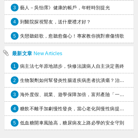
3
藝人－吳怡霈》健康的帳戶，年輕時別提光
4
到醫院探視腎友，送什麼禮才好？
5
失戀聽錯歌，愈聽愈傷心！專家教你挑對療傷情歌
最新文章
New Articles
1
病主法七年原地踏步，快修法讓病人自主決定善終
2
生物製劑如何幫發炎性腸道疾病患者抗潰瘍？治療進展與健保給付困境一次看
3
海外度假、就業、遊學保障加倍，富邦產險「一期逐夢」專案加碼遠距醫療與緊急救援
4
糖飲不離手加劇慢性發炎，當心老化與慢性病提早報到
5
低血糖開車風險高，糖尿病友上路必學的安全守則