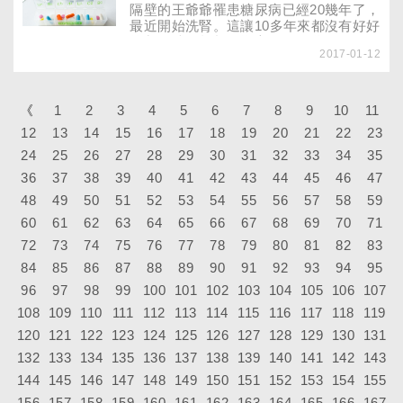
全家共同的挑戰。當罹病已成事實，該怎
隔壁的王爺爺罹患糖尿病已經20幾年了，
麼做才能擺脫恐慌、不安的負面情緒，學
最近開始洗腎。這讓10多年來都沒有好好
會與疾病共存、活得自在呢？這是家屬與
控制血糖的柏凱很擔心，不知道要不要開
病人得共同面對的課題。
2017-01-12
始規律服用降血糖藥，很怕吃太多藥會傷
肝腎……
《
1
2
3
4
5
6
7
8
9
10
11
12
13
14
15
16
17
18
19
20
21
22
23
24
25
26
27
28
29
30
31
32
33
34
35
36
37
38
39
40
41
42
43
44
45
46
47
48
49
50
51
52
53
54
55
56
57
58
59
60
61
62
63
64
65
66
67
68
69
70
71
72
73
74
75
76
77
78
79
80
81
82
83
84
85
86
87
88
89
90
91
92
93
94
95
96
97
98
99
100
101
102
103
104
105
106
107
108
109
110
111
112
113
114
115
116
117
118
119
120
121
122
123
124
125
126
127
128
129
130
131
132
133
134
135
136
137
138
139
140
141
142
143
144
145
146
147
148
149
150
151
152
153
154
155
156
157
158
159
160
161
162
163
164
165
166
167