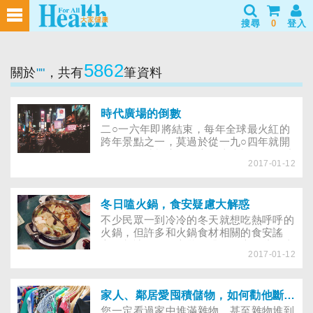
搜尋
0
登入
5862
關於
""
，共有
筆資料
時代廣場的倒數
二○一六年即將結束，每年全球最火紅的
跨年景點之一，莫過於從一九○四年就開
始的紐約時報廣場前之煙火慶祝，現已成
2017-01-12
了一個傳統……
冬日嗑火鍋，食安疑慮大解惑
不少民眾一到冷冷的冬天就想吃熱呼呼的
火鍋，但許多和火鍋食材相關的食安謠
言，都讓人聽了心驚膽跳，到底哪些是真
2017-01-12
的、哪些只是迷思？以下為您一一破解！
家人、鄰居愛囤積儲物，如何勸他斷捨離
您一定看過家中堆滿雜物，甚至雜物堆到