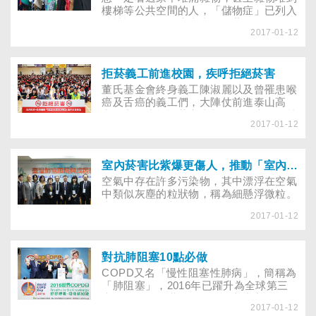
樓梯等公共空間的人，「儲物症」已列入
精神診斷項目，患者喜歡收藏不見得需要
2017-01-12
的物品，假如他的收藏已把環境弄得亂七
八糟，也妨礙周遭人們的生活，到底該怎
麼勸他適當的割捨及清理……
拒菸義工前進校園，疾呼拒絕菸害
董氏基金會終身義工陳淑麗以及曾罹患喉
癌及舌癌的義工們，大陣仗前進泰山高
中，與學生暢談菸害真相。當喉癌義工林
2017-01-12
家修一開口以嘎嘎如鴨子般的聲音吶喊出
聲，現場頓時鴉雀無聲。現場近千位師生
更齊呼：「拒絕菸害」...
室內菸害比紫爆更傷人，推動「室內場所全面禁菸」刻不容緩
空氣中存在許多污染物，其中漂浮在空氣
中類似灰塵的粒狀物，稱為細懸浮微粒。
由於PM2.5的直徑還不及頭髮粗細的
2017-01-12
1/28，非常微細可穿透肺部氣泡，並直接
進入血管中隨著血液循環全身，故對人體
及生態所造成的影響，更是不容忽視。
對抗肺阻塞10點必做
COPD又名「慢性阻塞性肺病」，簡稱為
「肺阻塞」，2016年已躍升為全球第三
大死因。今年世界COPD日宣導主題為
2017-01-12
──「Breathe in the Knowledge」（好好