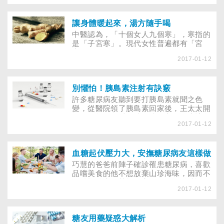
呼吸，吸收疾病新知識），就是要提醒所
有病患及家屬，面對COPD，要知己知
彼，才能與病共存！
讓身體暖起來，湯方隨手喝
中醫認為，「十個女人九個寒」，寒指的
是「子宮寒」。現代女性普遍都有「宮
寒」問題，不僅月經不規律，到了冬天，
2017-01-12
手腳冰冷更是嚴重，想要遠離經痛、迎來
好孕，告別「宮寒」，不妨在家自己動手
做暖湯。
別懼怕！胰島素注射有訣竅
許多糖尿病友聽到要打胰島素就聞之色
變，從醫院領了胰島素回家後，王太太開
始天天打針，以維持血糖穩定，到底該怎
2017-01-12
麼用才不會痛？注射胰島素有什麼小撇
步？許多糖友擔心「打針好痛」、「步驟
好複雜，學不會」等，醫生強調，「其實
打胰島素比你想像的簡單，而且不會
血糖起伏壓力大，安撫糖尿病友這樣做
痛！」鼓勵病友學習自我照護，熟能生巧
巧慧的爸爸前陣子確診罹患糖尿病，喜歡
後，便能藉由打胰島素良好地控制血糖，
品嚐美食的他不想放棄山珍海味，因而不
安心跟糖尿病共處。
願積極治療。苦惱的家人只好到醫院詢問
2017-01-12
衛教師，希望找到好的溝通方法、讓他願
意調整飲食……糖尿病可怕的不是疾病本
身，而是它的併發症；對大部分的病友來
說，糖尿病不是自己一個人的疾病，而是
糖友用藥疑惑大解析