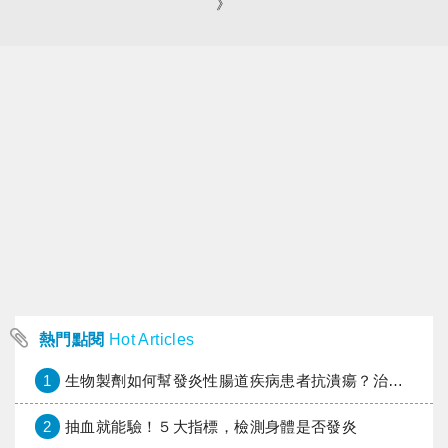
》
熱門點閱
Hot Articles
1
生物製劑如何幫發炎性腸道疾病患者抗潰瘍？治療進展與健保給付困境一次看
2
抽血就能驗！５大指標，檢測身體是否發炎