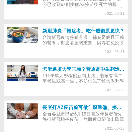
快，遠離憂鬱？
今已收到67例接種AZ疫苗後死亡的報
告，不過醫界與疫情指揮中心都認為死亡
2021-06-21
與疫苗沒有直接相關。專家反而強調確實
有「打疫苗風險」的存在，有何方法可避
免這些風險？除了長者，其他年齡層、其
他種類的疫苗，是否各有不同的風險、可
新冠肺炎「輕症者」吃什麼復原更快？
能的副作用，哪些是可以事先預防的呢？
台灣新冠疫情持續升溫，補充足夠且正確
的營養，對患者至關重要，因為在免疫系
統受到新冠病毒攻擊時，身體會比平時更
2021-06-21
虛弱。任何吃、喝下肚的食物，都會對健
康造成影響，好的食物可能會增強免疫
力，但不好的食物可能讓您復原得更緩
慢，以下飲食撇步供新冠肺炎的輕症、無
怎麼選填大學志願？普通高中生想進科技大學，可考慮這些管道
症狀者參考
111學年大學考招新制上路，若家有高二
準考生或高一生，不妨也先了解大學升學
制度。目前升大學管道多元，就讀普通高
2021-06-19
中的學生，除繁星推薦、參加學測等管道
繼續升學外，也可拿學測成績進行「四技
申請」，或另參加「統測」，進入以實務
技術為主的科技大學就讀。
長者打AZ疫苗前可做什麼準備、接種後注意什麼？誰應暫緩打疫苗？
全台各縣市已於6月15日開放年長者優先
施打新冠肺炎疫苗，然而近日卻傳出民眾
施打AZ疫苗猝死案件，使得原本施打率
2021-06-18
從首日的六成降至47％。許多長者猶豫要