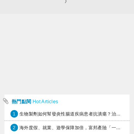
》
熱門點閱
Hot Articles
1
生物製劑如何幫發炎性腸道疾病患者抗潰瘍？治療進展與健保給付困境一次看
2
海外度假、就業、遊學保障加倍，富邦產險「一期逐夢」專案加碼遠距醫療與緊急救援