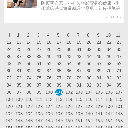
防疫宅在家，小心久坐影響身心健康! 根
據董氏基金會最新調查發現，防疫措施提
升為三級警戒後，排除睡眠時間，有
2021-06-15
56.9%民眾平均每日坐著時間超過8小時
以上，與2020年4月疫情期間的調查結果
相較，比例增加近兩成；受訪者情緒以
「擔心」佔最多，其次為「平靜」、焦慮
《
1
2
3
4
5
6
7
8
9
10
11
和緊張。
12
13
14
15
16
17
18
19
20
21
22
23
24
25
26
27
28
29
30
31
32
33
34
35
36
37
38
39
40
41
42
43
44
45
46
47
48
49
50
51
52
53
54
55
56
57
58
59
60
61
62
63
64
65
66
67
68
69
70
71
72
73
74
75
76
77
78
79
80
81
82
83
84
85
86
87
88
89
90
91
92
93
94
95
96
97
98
99
100
101
102
103
104
105
106
107
108
109
110
111
112
113
114
115
116
117
118
119
120
121
122
123
124
125
126
127
128
129
130
131
132
133
134
135
136
137
138
139
140
141
142
143
144
145
146
147
148
149
150
151
152
153
154
155
156
157
158
159
160
161
162
163
164
165
166
167