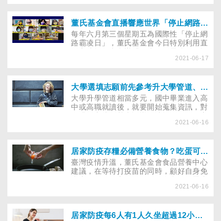
不要打疫苗，也有子女擔心，家中父母有
三高症狀，面對政府呼籲打疫苗仍是利大
於弊，內心十分掙扎。究竟哪些族群較不
董氏基金會直播響應世界「停止網路霸凌日」 ：預防網路霸凌傷害，按鍵前THINK！
適合打疫苗？接種前應注意哪些事項？打
每年六月第三個星期五為國際性「停止網
疫苗後應留意什麼？
路霸凌日」，董氏基金會今日特別利用直
播方式於線上舉辦「停止網路霸凌日」記
2021-06-17
者會，有多所學校代表及藝人五熊、蔡阿
嘎、夏于喬、LULU、歐陽靖也共同響
應，提醒大眾重視網路霸凌問題。
大學選填志願前先參考升大學管道、探索校系平台，找出最有利方向！
大學升學管道相當多元，國中畢業進入高
中或高職就讀後，就要開始蒐集資訊，對
各升學方式有基本認識，才能在三年的高
2021-06-16
中或高職生涯，針對各管道要求進行準
備。以下介紹大學入學4個方案與推薦4個
探索大學校系的平台，幫助學生作為日後
選填志願與生活規劃的參考。
居家防疫存糧必備營養食物？吃蛋可提升自我免疫力
臺灣疫情升溫，董氏基金會食品營養中心
建議，在等待打疫苗的同時，顧好自身免
疫力還是長久之道。民眾可多利用雞蛋來
2021-06-16
攝取優良的蛋白質，增加人體抗體，若一
次採買大量雞蛋，各類雞蛋的保存原則也
要注意。
居家防疫每6人有1人久坐超過12小時 別讓久坐提高憂鬱焦慮、心血管疾病