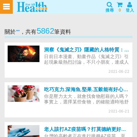
搜尋
0
登入
5862
關於
""
，共有
筆資料
洞察《鬼滅之刃》隱藏的人格特質：竈門炭治郎5種愛的語言
日前日本漫畫、動畫作品《鬼滅之刃》引
起現象級熱烈討論，不只小朋友，連成人
也為之風靡。有諮商心理師，在主角竈門
2021-06-22
炭治郎身上感受到源源不絕的正向能量，
認為竈門炭治郎就像心理師一樣，會同理
每個人的處境，即使是正在傷害自己的鬼
也不例外。以下內容摘錄自《洞察鬼滅之
吃巧克力.深海魚.堅果.五穀能有好心情？吃錯則更憂鬱？
刃暗藏的心理現象》
你是壓力太大，就會找食物慰藉的人嗎？
事實上，選擇某些食物，的確能適時地舒
緩壓力，到底哪些食物有抗壓魔力，讓人
2021-06-21
充滿活力？甜蜜的糖果、誘人的蛋糕、令
人無法抗拒的巧克力，加上一杯濃郁咖
啡，都代表午後令人期待的美妙時光，給
人一股快樂與幸福感，但吃甜食真的有抗
老人該打AZ疫苗嗎？打莫德納更好？專家建議這樣評估
憂鬱的作用嗎？什麼食物可以讓人心情愉
台灣的高齡者正在進行接種AZ疫苗，至