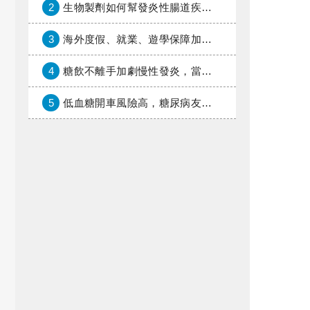
2
生物製劑如何幫發炎性腸道疾病患者抗潰瘍？治療進展與健保給付困境一次看
3
海外度假、就業、遊學保障加倍，富邦產險「一期逐夢」專案加碼遠距醫療與緊急救援
4
糖飲不離手加劇慢性發炎，當心老化與慢性病提早報到
5
低血糖開車風險高，糖尿病友上路必學的安全守則