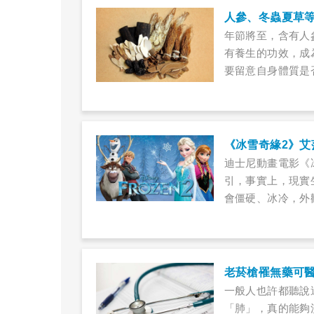
人參、冬蟲夏草
年節將至，含有人
有養生的功效，成
要留意自身體質是
功能等症狀。此外
體吸收……
迪士尼動畫電影《
引，事實上，現實
會僵硬、冰冷，外
類患者體內的免疫
話，可能還會引發
老菸槍罹無藥可
一般人也許都聽說
「肺」，真的能夠