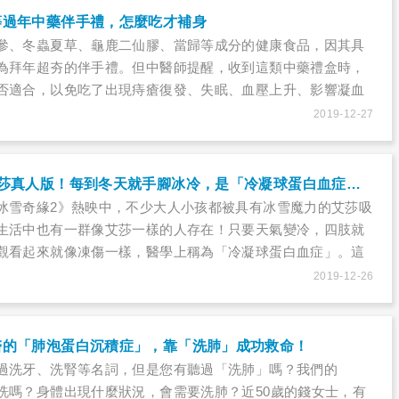
等過年中藥伴手禮，怎麼吃才補身
參、冬蟲夏草、龜鹿二仙膠、當歸等成分的健康食品，因其具
為拜年超夯的伴手禮。但中醫師提醒，收到這類中藥禮盒時，
否適合，以免吃了出現痔瘡復發、失眠、血壓上升、影響凝血
，也要注意食用時機，才能避免與其它食物交互影響，影響身
2019-12-27
《冰雪奇緣2》艾莎真人版！每到冬天就手腳冰冷，是「冷凝球蛋白血症」嗎？
冰雪奇緣2》熱映中，不少大人小孩都被具有冰雪魔力的艾莎吸
生活中也有一群像艾莎一樣的人存在！只要天氣變冷，四肢就
觀看起來就像凍傷一樣，醫學上稱為「冷凝球蛋白血症」。這
球蛋白在低溫時會在血管凝結，就像水管結霜一樣；嚴重的
2019-12-26
小中風。
醫的「肺泡蛋白沉積症」，靠「洗肺」成功救命！
過洗牙、洗腎等名詞，但是您有聽過「洗肺」嗎？我們的
洗嗎？身體出現什麼狀況，會需要洗肺？近50歲的錢女士，有