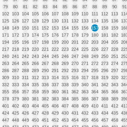
79
80
81
82
83
84
85
86
87
88
89
90
91
102
103
104
105
106
107
108
109
110
111
112
113
11
125
126
127
128
129
130
131
132
133
134
135
136
13
148
149
150
151
152
153
154
155
156
157
158
159
16
171
172
173
174
175
176
177
178
179
180
181
182
18
194
195
196
197
198
199
200
201
202
203
204
205
20
217
218
219
220
221
222
223
224
225
226
227
228
22
240
241
242
243
244
245
246
247
248
249
250
251
25
263
264
265
266
267
268
269
270
271
272
273
274
27
286
287
288
289
290
291
292
293
294
295
296
297
29
309
310
311
312
313
314
315
316
317
318
319
320
32
332
333
334
335
336
337
338
339
340
341
342
343
34
355
356
357
358
359
360
361
362
363
364
365
366
36
378
379
380
381
382
383
384
385
386
387
388
389
39
401
402
403
404
405
406
407
408
409
410
411
412
41
424
425
426
427
428
429
430
431
432
433
434
435
43
447
448
449
450
451
452
453
454
455
456
457
458
45