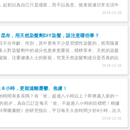
，起初以為自己只是感冒，而不以為意。後來就連日常生活中
梯，都會出現胸悶，而且情況越來越嚴重！
2019-12-26
昆布，用天然染髮劑DIY染髮，該注意哪些事？
且不分年齡、性別，其中更有不少是習慣性染髮的，然而隨著
多人對染髮劑中的成分也愈來愈重視，標榜草本、天然的染髮
髮族、注重健康人士的新寵，究竟天然染髮劑成分是否真的比
用指甲花、木藍粉、昆布等天然成分來染髮，該注意什麼？
2019-12-26
過８小時，更能遠離憂鬱、焦慮！
的時間有多長嗎？有「坐」超過八小時以上？即將邁入新的一
0年的前夕，為自己訂定每天「坐」不超過八小時的目標吧！根據
科學圖書館》的研究指出，平日每天久坐時間少於8小時，比久
者的憂鬱及焦慮程度低。
2019-12-26