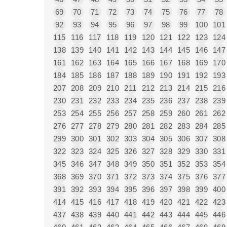
69
70
71
72
73
74
75
76
77
78
92
93
94
95
96
97
98
99
100
101
115
116
117
118
119
120
121
122
123
124
138
139
140
141
142
143
144
145
146
147
161
162
163
164
165
166
167
168
169
170
184
185
186
187
188
189
190
191
192
193
207
208
209
210
211
212
213
214
215
216
230
231
232
233
234
235
236
237
238
239
253
254
255
256
257
258
259
260
261
262
276
277
278
279
280
281
282
283
284
285
299
300
301
302
303
304
305
306
307
308
322
323
324
325
326
327
328
329
330
331
345
346
347
348
349
350
351
352
353
354
368
369
370
371
372
373
374
375
376
377
391
392
393
394
395
396
397
398
399
400
414
415
416
417
418
419
420
421
422
423
437
438
439
440
441
442
443
444
445
446