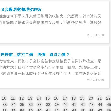
！３步驟居家整理收納術
道該從何下手？居家整理常用的收納盒，怎麼用才對？冰箱又
省電節能？快跟著專家提供的３步驟，重新整頓環境，迎接好
2019-12-20
頸癌疫苗，該打二價、四價、還是九價？
女性健康，而施打子宮頸疫苗和定期接受子宮頸抹片檢查，是
預防方式！目前子宮頸癌疫苗可分兩價、四價、九價等三種，
竟該如選哪一種比較好？已多年沒有性生活，還有必要做抹片
頸癌的人類乳突病毒（HPV）主要透過性行為傳染，所以處女
2019-12-20
癌？
10
11
12
13
14
15
16
17
18
19
20
21
22
33
34
35
36
37
38
39
40
41
42
43
44
45
56
57
58
59
60
61
62
63
64
65
66
67
68