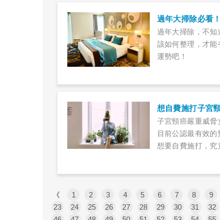
過年大掃除必看
過年大掃除，不知
該如何整理，才能
運勢吧！
想自費施打子宮
子宮頸癌嚴重威脅
目前公認最有效的
想要自費施打，究
檢查嗎？引起子宮
不需要擔心子宮頸
《
1
2
3
4
5
6
7
8
9
23
24
25
26
27
28
29
30
31
32
46
47
48
49
50
51
52
53
54
55