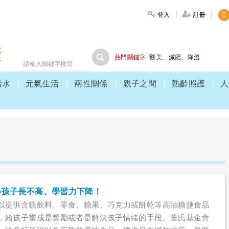
登入
註冊
0
大家健康
熱門關鍵字.
醫美
、
減肥
、
降溫
活水
元氣生活
兩性關係
親子之間
熟齡照護
人
心孩子長不高、學習力下降！
以提供含糖飲料、零食、糖果、巧克力或餅乾等高油糖鹽食品
，給孩子當成是獎勵或者是解決孩子情緒的手段。董氏基金會