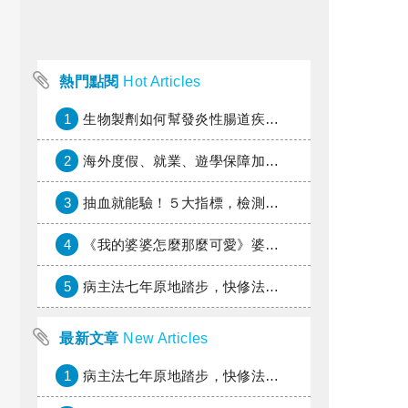
熱門點閱
Hot Articles
1
生物製劑如何幫發炎性腸道疾病患者抗潰瘍？治療進展與健保給付困境一次看
2
海外度假、就業、遊學保障加倍，富邦產險「一期逐夢」專案加碼遠距醫療與緊急救援
3
抽血就能驗！５大指標，檢測身體是否發炎
4
《我的婆婆怎麼那麼可愛》婆婆希望媳婦放棄領取已故兒子身故理賠金，可以這樣做嗎？
5
病主法七年原地踏步，快修法讓病人自主決定善終
最新文章
New Articles
1
病主法七年原地踏步，快修法讓病人自主決定善終