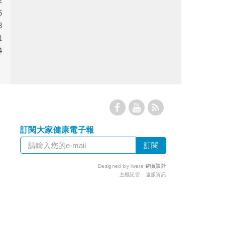
2
5
8
1
4
訂閱大家健康電子報
Designed by iware
網頁設計
主機託管：
遠振資訊