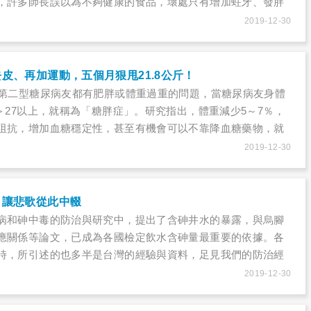
，許多師長誤以為不夠健康的食品，壞處只有增加蛀牙、發胖
容易造成長不高、增加過動、提升未來罹患慢性病的風險、甚
2019-12-30
還會影響孩子學習力及行為動機！
皮、再加運動，五個月狠甩21.8公斤！
的第二型糖尿病友都有肥胖或體重過重的問題，當糖尿病友身體
＞27以上，就稱為「糖胖症」。研究指出，體重減少5～7％，
阻抗，增加血糖穩定性，甚至有機會可以不靠降血糖藥物，就
目標。像是今年27歲的蕭先生，靠著飲食控制和運動，沒有動
2019-12-30
月的時間，甩肉21.8公斤，體重從117公斤減至95.4公斤，成
自信。
，讓悲歌從此中輟
病和砷中毒的防治與研究中，提出了含砷井水的暴露，與烏腳
應關係等論文，已成為各國檢定飲水含砷量最重要的依據。各
時，所引述的也多半是台灣的經驗與資料，足見我們的防治經
貴史料。這些前輩花費無數心力，和以病患血淚所換取來的教
2019-12-30
，繼續研究下去，將真相追查得更徹底。