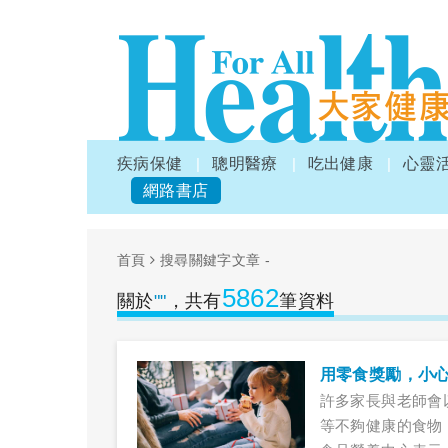
疾病保健
聰明醫療
吃出健康
心靈
網路書店
首頁
搜尋關鍵字文章 -
5862
關於
""
，共有
筆資料
用零食獎勵，小
許多家長與老師會
等不夠健康的食物