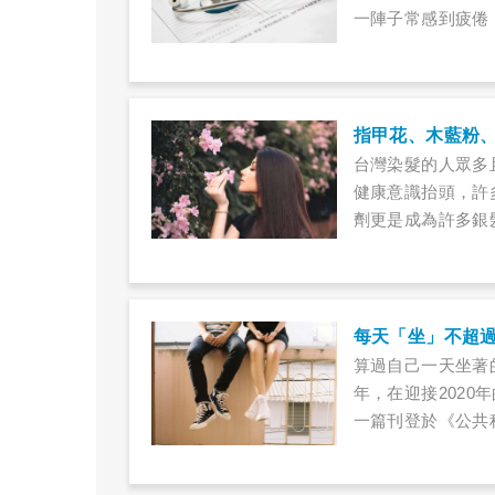
一陣子常感到疲倦
簡單的走路、爬樓
指甲花、木藍粉、
台灣染髮的人眾多
健康意識抬頭，許
劑更是成為許多銀
較安全？想DIY
每天「坐」不超
算過自己一天坐著
年，在迎接202
一篇刊登於《公共
坐時間超過8小時