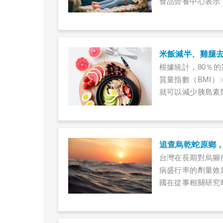
食品營養中心表示
的機率，但其實還
至容易成癮，此外
米飯減半、雞腿去
根據統計，80％
質量指數（BMI）
就可以減少胰島素
達到改善糖胖症的
手術，就在短短五個
功穩定血糖、挽回
追查烏乾蛇原鄉
台灣在長期對烏腳
病盛行率的劑量效
國在從事相關研究
驗是世人借鏡的珍
訓，應該有人接棒