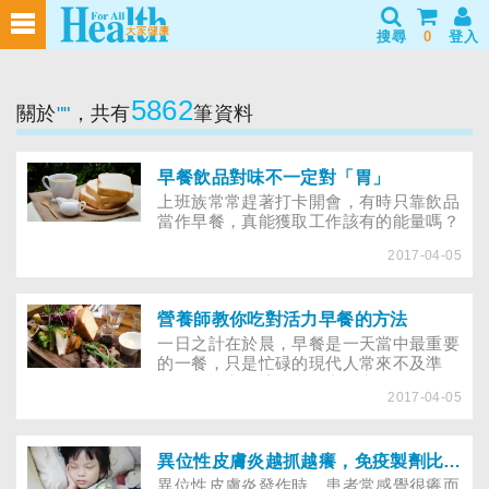
搜尋
0
登入
5862
關於
""
，共有
筆資料
早餐飲品對味不一定對「胃」
上班族常常趕著打卡開會，有時只靠飲品
當作早餐，真能獲取工作該有的能量嗎？
2017-04-05
營養師教你吃對活力早餐的方法
一日之計在於晨，早餐是一天當中最重要
的一餐，只是忙碌的現代人常來不及準
備，匆忙之間該怎麼吃出活力？
2017-04-05
異位性皮膚炎越抓越癢，免疫製劑比較止癢嗎？
異位性皮膚炎發作時，患者常感覺很癢而