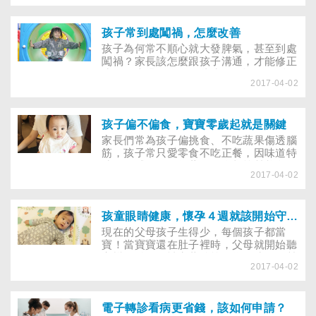
提高警覺，儘速至眼科就診。另外，衛生
用狂犬病疫苗及免疫球蛋白，才免於致死
福利部針對年滿4、5歲幼兒，規定幼兒園
危機；而相關單位也採集鼬獾檢體送驗，
應進行斜弱視及視力篩檢，並發通知到家
確認為狂犬病陽性。獸醫師楊靜宇表示，
孩子常到處闖禍，怎麼改善
裡，家長應留意篩檢報告，若篩檢異常就
鼬獾生活在海拔400～1000公尺的山區，
孩子為何常不順心就大發脾氣，甚至到處
應依照指示至眼科做進一步檢查。
居住在此的居民或遊客，都應該要小心防
闖禍？家長該怎麼跟孩子溝通，才能修正
範，避免被鼬獾攻擊。
孩子的火爆行為？有些孩子習慣用激烈的
2017-04-02
方式來引起父母注意，常語不驚人死不
休，要不就到處闖禍讓父母疲於奔命。友
緣基金會臨床中心主任林淑棻說，通常這
些孩子採取激烈手段的原因，是之前孩子
孩子偏不偏食，寶寶零歲起就是關鍵
溫和表達時，父母沒有接收到他們的想
家長們常為孩子偏挑食、不吃蔬果傷透腦
法，於是孩子形成一種「除非情況嚴重，
筋，孩子常只愛零食不吃正餐，因味道特
否則父母聽不到我的訴求」的認知。
殊、口感不佳，把蔬果、全穀等營養食物
2017-04-02
當天敵，卻照單全收高油糖鹽的糕餅、炸
雞；吃飯時間要三催四請才上桌，絕對不
吃不喜歡的菜，或是吃飯配電視，一頓飯
花一、兩個小時都吃不完。其實口味喜好
孩童眼睛健康，懷孕４週就該開始守護！
並非天生，培養良好的飲食口味愈早愈
現在的父母孩子生得少，每個孩子都當
好，孩子未來愈不會偏挑食，多項研究發
寶！當寶寶還在肚子裡時，父母就開始聽
現，從寶寶零歲起就是關鍵期！
音樂做胎教、補充葉酸等，為了孩子的營
2017-04-02
養及未來做準備。但你知道寶寶在肚子裡
4週大，眼睛就在發育嗎？做父母的如何
在各階段守護孩子的靈魂之窗，讓孩子有
好視力？現代父母非常注重小孩的各項發
電子轉診看病更省錢，該如何申請？