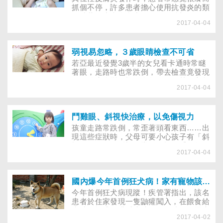
抓個不停，許多患者擔心使用抗發炎的類
固醇藥物止癢會產生副作用，希望改用免
2017-04-04
疫製劑，但醫師提醒，長期使用免疫製
劑，會造成肝腎問題，副作用可能比類固
醇還大……輕微的異位性皮膚炎，只要避
開過敏原、刺激物，平時注意保濕及紓解
弱視易忽略，３歲眼睛檢查不可省
壓力，對於癢處局部止癢，必要時輔以抗
若亞最近發覺3歲半的女兒看卡通時常瞇
發炎的外用或口服類固醇治療，大都可獲
著眼，走路時也常跌倒，帶去檢查竟發現
得控制。而中重度異位性皮膚炎患者可以
再不治療會變弱視，焦急的她不禁擔心起
使用「類固醇藥物」、「免疫製劑」及
2017-04-04
來，弱視要怎麼改善？7歲的浩平長大後
「濕敷包紮法」來抗發炎及止癢，只是使
想當飛行員，每次看到電視上飛機在雲端
用這些方法，又該注意什麼？
遨翔的畫面，內心就深受觸動，想著：
「我長大後也要那樣！」但上小學後，學
鬥雞眼、斜視快治療，以免傷視力
校視力檢查卻發現他有弱視的問題，右眼
孩童走路常跌倒，常歪著頭看東西……出
裸視視力只有0.5，醫生說，太晚發現，
現這些症狀時，父母可要小心孩子有「斜
估計治療後視力最多只能改善到0.6，這
視」的問題！斜視是導致弱視的重要危險
讓浩平非常沮喪。
2017-04-04
因子，為了避免幼兒形成難治，甚至無法
改善的弱視，不可不慎，早期發現及治
療，才可以讓雙眼進一步擁有較為正常的
視覺。亞東紀念醫院眼科部小兒眼科主任
國內爆今年首例狂犬病！家有寵物該如何自保？
劉耀臨建議家長、保姆、幼兒園老師需耐
今年首例狂犬病現蹤！疾管署指出，該名
心觀察，只要發現幼兒有眼神異常、常歪
患者於住家發現一隻鼬獾闖入，在餵食給
頭看東西、遇到強光常瞇起一眼的習慣、
水時不慎遭鼬獾唾液噴灑到眼睛，有罹患
走路常跌跤等現象，而且持續發生，就應
2017-04-02
狂犬病的疑慮，幸好隔天立即就醫接種人