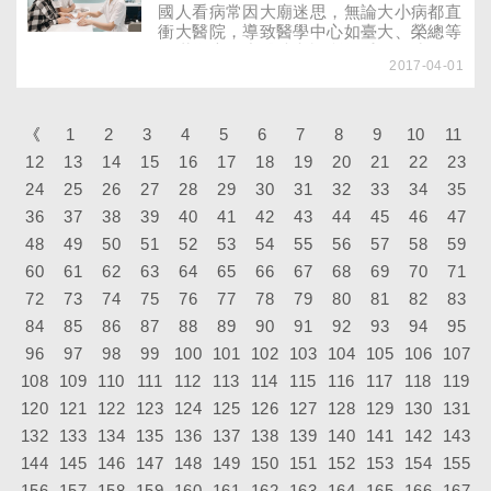
展，總是擔心他們輸在起跑點上，但影響
國人看病常因大廟迷思，無論大小病都直
孩子一生的視力發展，卻往往被忽略。為
衝大醫院，導致醫學中心如臺大、榮總等
了提醒大家視力保健的重要性，《大家健
人滿為患，小醫院和診所卻乏人問津，面
康》雜誌特別邀請臺北市立萬芳醫院眼科
2017-04-01
臨關閉危機，分級醫療難以真正落實。為
主治醫師陳芷郁及臺北馬偕紀念醫院眼科
此，健保署於3月1日推出「電子轉診平
主治醫師莊怡群，讓二位專家來告訴大家
台」，期望能改善現有的轉診制度及系
不同齡層的孩子應該注意的護眼重點。
統，讓民眾轉診時可以有更好的服務，只
《
1
2
3
4
5
6
7
8
9
10
11
是民眾使用時，有什要要注意的呢？
12
13
14
15
16
17
18
19
20
21
22
23
24
25
26
27
28
29
30
31
32
33
34
35
36
37
38
39
40
41
42
43
44
45
46
47
48
49
50
51
52
53
54
55
56
57
58
59
60
61
62
63
64
65
66
67
68
69
70
71
72
73
74
75
76
77
78
79
80
81
82
83
84
85
86
87
88
89
90
91
92
93
94
95
96
97
98
99
100
101
102
103
104
105
106
107
108
109
110
111
112
113
114
115
116
117
118
119
120
121
122
123
124
125
126
127
128
129
130
131
132
133
134
135
136
137
138
139
140
141
142
143
144
145
146
147
148
149
150
151
152
153
154
155
156
157
158
159
160
161
162
163
164
165
166
167