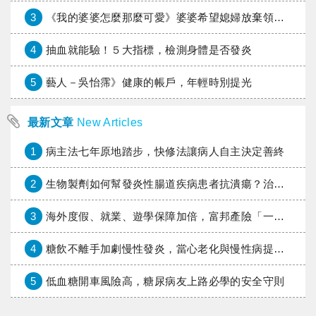
3
《我的婆婆怎麼那麼可愛》婆婆希望媳婦放棄領取已故兒子身故理賠金，可以這樣做嗎？
4
抽血就能驗！５大指標，檢測身體是否發炎
5
藝人－吳怡霈》健康的帳戶，年輕時別提光
最新文章
New Articles
1
病主法七年原地踏步，快修法讓病人自主決定善終
2
生物製劑如何幫發炎性腸道疾病患者抗潰瘍？治療進展與健保給付困境一次看
3
海外度假、就業、遊學保障加倍，富邦產險「一期逐夢」專案加碼遠距醫療與緊急救援
4
糖飲不離手加劇慢性發炎，當心老化與慢性病提早報到
5
低血糖開車風險高，糖尿病友上路必學的安全守則