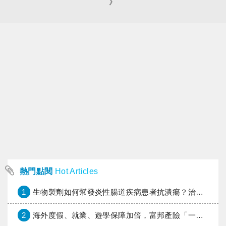
》
熱門點閱
Hot Articles
1
生物製劑如何幫發炎性腸道疾病患者抗潰瘍？治療進展與健保給付困境一次看
2
海外度假、就業、遊學保障加倍，富邦產險「一期逐夢」專案加碼遠距醫療與緊急救援