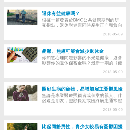
仁大學研究者提出的研究卻指出，｢臉書
憂鬱症｣可能並不存在，且許多臉書使用
者反而擁有更高的生活滿意度。
退休有益健康嗎？
根據一篇發表於BMC公共健康期刊的研
究指出，退休對健康同時產生正向和負向
的影響。
2018-05-09
憂鬱、焦慮可能會減少退休金
你知道心理問題影響的不光是健康，還會
影響你的退休儲蓄金嗎？最新一期的《健
康經濟學》期刊報導，康奈爾大學研究人
2018-05-09
員發現，心理健康問題對退休儲蓄有重大
負面影響。
照顧生病的寵物，易增加雇主憂鬱風險
無論是專業醫療照顧者或個案的親人、伴
侶還是朋友，照顧長期或臨終病患通常壓
力很大；而一篇最新發表於《獸醫記錄》
2018-05-09
的研究指出，照顧長期重病或臨終的寵
物，也會引發主人憂鬱及焦慮情緒。
比起同齡男性，青少女較易有憂鬱困擾