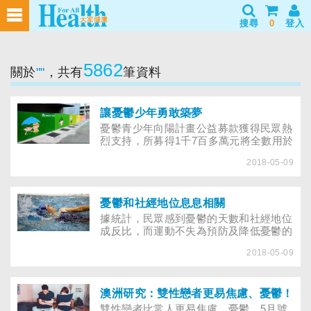
搜尋
0
登入
5862
關於
""
，共有
筆資料
讓憂鬱少年勇敢築夢
憂鬱青少年向陽計畫公益募款獲得民眾熱
烈支持，所募得1千7百多萬元將全數用於
協助台灣近240萬名青少年重覓生活的正
2018-05-09
向期待、擺脫憂鬱情緒！今年衛生署公布
2003年青少年十大死因，自殺名列第
三。自1950年後至今，青少年的自殺率
升高4倍多。研究發現，87％的死亡個案
憂鬱和社經地位息息相關
生前患有憂鬱症，有15％的憂鬱症患者死
據統計，民眾感到憂鬱的天數和社經地位
於自殺。為幫助台灣240萬名青少年擺脫
成反比，而運動不失為預防及降低憂鬱的
憂鬱情緒，董氏基金會特別與7-ELEVEN
好辦法，假如身陷憂鬱症漩渦，合併藥物
於四月至六月間合作，進行公益募款，這
2018-05-09
與心理治療亦能提升治療效果。
也是董氏基金會首次以募集民眾小額捐款
的方式來籌募經費。
澳洲研究：雙性戀者更易焦慮、憂鬱！
雙性戀者比常人更易焦慮、憂鬱，5月號