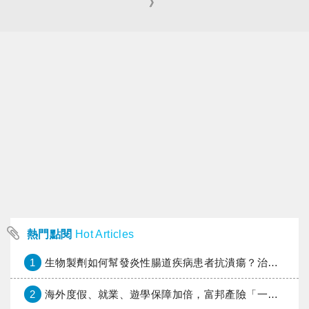
》
熱門點閱
Hot Articles
1
生物製劑如何幫發炎性腸道疾病患者抗潰瘍？治療進展與健保給付困境一次看
2
海外度假、就業、遊學保障加倍，富邦產險「一期逐夢」專案加碼遠距醫療與緊急救援