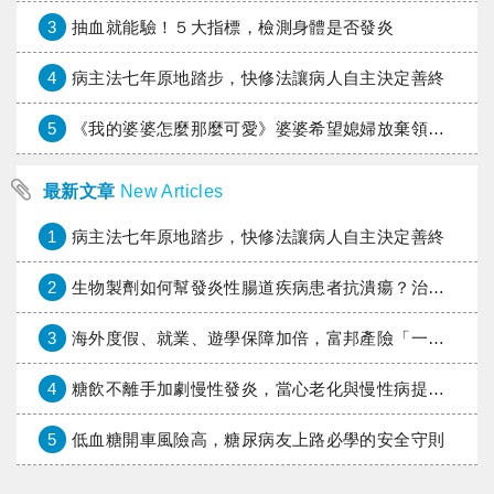
3
抽血就能驗！５大指標，檢測身體是否發炎
4
病主法七年原地踏步，快修法讓病人自主決定善終
5
《我的婆婆怎麼那麼可愛》婆婆希望媳婦放棄領取已故兒子身故理賠金，可以這樣做嗎？
最新文章
New Articles
1
病主法七年原地踏步，快修法讓病人自主決定善終
2
生物製劑如何幫發炎性腸道疾病患者抗潰瘍？治療進展與健保給付困境一次看
3
海外度假、就業、遊學保障加倍，富邦產險「一期逐夢」專案加碼遠距醫療與緊急救援
4
糖飲不離手加劇慢性發炎，當心老化與慢性病提早報到
5
低血糖開車風險高，糖尿病友上路必學的安全守則