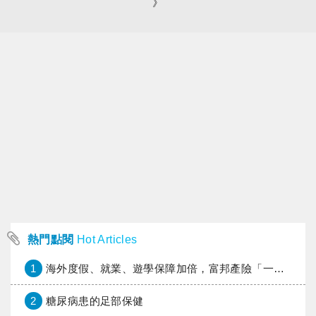
》
熱門點閱
Hot Articles
1
海外度假、就業、遊學保障加倍，富邦產險「一期逐夢」專案加碼遠距醫療與緊急救援
2
糖尿病患的足部保健