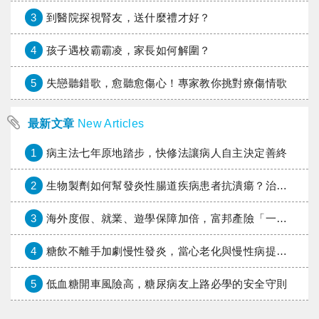
3
到醫院探視腎友，送什麼禮才好？
4
孩子遇校霸霸凌，家長如何解圍？
5
失戀聽錯歌，愈聽愈傷心！專家教你挑對療傷情歌
最新文章
New Articles
1
病主法七年原地踏步，快修法讓病人自主決定善終
2
生物製劑如何幫發炎性腸道疾病患者抗潰瘍？治療進展與健保給付困境一次看
3
海外度假、就業、遊學保障加倍，富邦產險「一期逐夢」專案加碼遠距醫療與緊急救援
4
糖飲不離手加劇慢性發炎，當心老化與慢性病提早報到
5
低血糖開車風險高，糖尿病友上路必學的安全守則