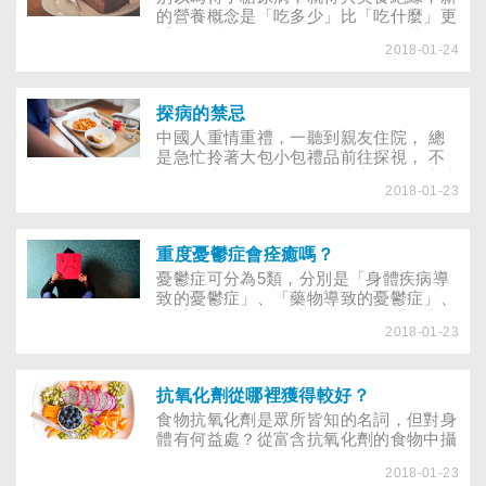
組織統計發現，全世界糖尿病患的總數已
的營養概念是「吃多少」比「吃什麼」更
逼近1億5千萬人，預估再過20年，人數
重要，透過飲食管理、運動強化及藥物治
會暴增為3億人。
2018-01-24
療，糖尿病患將不必再為了血糖控制，與
美食斤斤計較。隨著時代進步、醫療觀念
演進，現在對糖尿病患血糖管理的方式，
已經和過去有很大的不同，除了更人性化
探病的禁忌
的飲食控制，針對現代人不運動的生活習
中國人重情重禮，一聽到親友住院， 總
慣，新的血糖管理原則在運動及藥物治療
是急忙拎著大包小包禮品前往探視， 不
方面，都有了新的建議。
過探病也是一門學問，不小心可能會造成
2018-01-23
病人不便， 合宜的禮節、禮品才能讓病
人倍感窩心，且發揮實質功效。 「人吃
五穀雜糧，難保不會生病。」現代人生活
壓力大，加上飲食西化，造成營養失衡；
重度憂鬱症會痊癒嗎？
長期使用電腦、運動不足；還有意外事故
憂鬱症可分為5類，分別是「身體疾病導
頻傳，造成各大醫院人滿為患，甚至是一
致的憂鬱症」、「藥物導致的憂鬱症」、
床難求。
「重度憂鬱症」、「輕鬱症」及「不典型
2018-01-23
憂鬱症」。除了身體疾病與藥物導致的憂
鬱症，應根據病因對症下藥，最需接受治
療且最易造成自殺的是「重度憂鬱症」，
將不易痊癒且有慢性化的可能。 匈牙利
抗氧化劑從哪裡獲得較好？
布達佩斯的國家精神神經研究中心，最近
食物抗氧化劑是眾所皆知的名詞，但對身
發表重度憂鬱症患者2年追蹤研究的預測
體有何益處？從富含抗氧化劑的食物中攝
指標，共完成117位個案，其中83位症狀
取最佳，還是吃大劑量的補充劑較為可
緩解，34位未能緩解。
2018-01-23
靠？消費者常難以取決。 在說明身體為