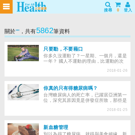
搜尋
0
登入
5862
關於
""
，共有
筆資料
只要動，不要藉口
你多久沒運動了？一星期、一個月，還是
一年？ 國人不運動的理由，比運動的次
數還多，更存有許多刻板印象， 戒掉這
2018-01-26
些藉口很簡單，在你決定看電視、睡大覺
消磨時間前， 先動動你的雙眼閱讀本
文，重新認識運動的面貌吧！ 65％的國
人沒有規律的運動習慣，到了退休年紀前
你真的只有得糖尿病嗎？
後，規律運動的人口才略增。學者估計國
台灣糖尿病人的死亡率，已躍居亞洲第一
人在工作、交通、家務及休閒中的活動
位，深究其原因竟是併發症所致，那些是
量，發現不少民眾光消耗在工作上的身體
糖尿病常見的併發症？怎樣才能避免這些
活動能量，占全日能量的一半左右，休閒
2018-01-25
裹著糖衣的苦果找上自己？消費者逛街購
活動的能量消耗僅占2.8％，比例相當懸
物，最喜歡「買一送二」的活動，而且多
殊。
多益善，但如果不幸罹患糖尿病，卻一定
要避免其接二連三帶來的「附贈品」──
新血糖管理
併發症。在邁入21世紀的同時，世界衛生
別以為得了糖尿病，就得與美食絕緣，新