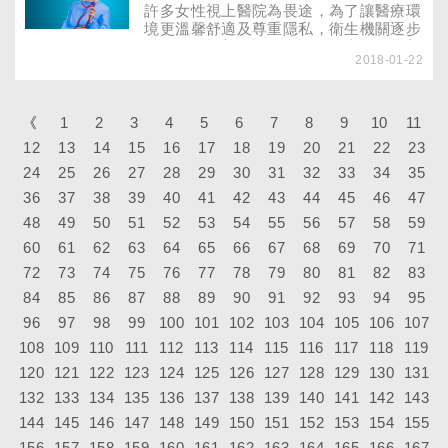
尿病的朋友，卻常擔心手足容易受傷，或
許多女性視上醫院為畏途，為了讓醫療環
在旅途中血糖無法控制，視長途旅行為畏
境更溫馨舒適及尊重隱私，衛生機關逐步
途。
進行婦女親善門診的考評，到底婦女親善
2018-01-22
門診有多體貼？民眾到哪才能享受到這些
友善的醫療服務？只要情況不是太嚴重，
不少婦女選擇不去婦產科看病。除了害怕
在陌生的環境中寬衣解帶的尷尬外，還要
《
1
2
3
4
5
6
7
8
9
10
11
擔心可能要在病人甲跟病人乙等不相干的
12
13
14
15
16
17
18
19
20
21
22
23
人面前，向醫師報告自己的月經週期及一
24
25
26
27
些極私人的病況，種種窘況都讓婦女覺得
28
29
30
31
32
33
34
35
不夠受到尊重。
36
37
38
39
40
41
42
43
44
45
46
47
48
49
50
51
52
53
54
55
56
57
58
59
60
61
62
63
64
65
66
67
68
69
70
71
72
73
74
75
76
77
78
79
80
81
82
83
84
85
86
87
88
89
90
91
92
93
94
95
96
97
98
99
100
101
102
103
104
105
106
107
108
109
110
111
112
113
114
115
116
117
118
119
120
121
122
123
124
125
126
127
128
129
130
131
132
133
134
135
136
137
138
139
140
141
142
143
144
145
146
147
148
149
150
151
152
153
154
155
156
157
158
159
160
161
162
163
164
165
166
167