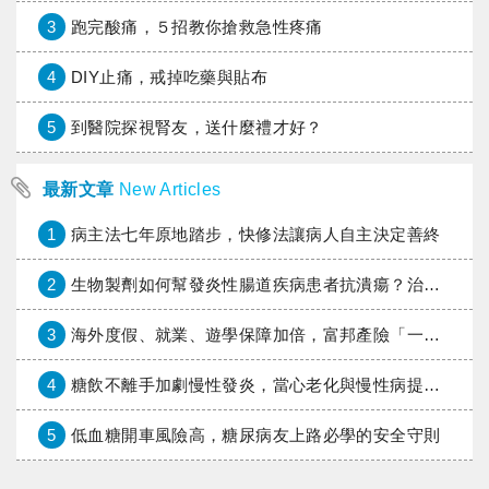
3
跑完酸痛，５招教你搶救急性疼痛
4
DIY止痛，戒掉吃藥與貼布
5
到醫院探視腎友，送什麼禮才好？
最新文章
New Articles
1
病主法七年原地踏步，快修法讓病人自主決定善終
2
生物製劑如何幫發炎性腸道疾病患者抗潰瘍？治療進展與健保給付困境一次看
3
海外度假、就業、遊學保障加倍，富邦產險「一期逐夢」專案加碼遠距醫療與緊急救援
4
糖飲不離手加劇慢性發炎，當心老化與慢性病提早報到
5
低血糖開車風險高，糖尿病友上路必學的安全守則