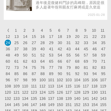
過年後是復健科門診的高峰期，原因是很
多人趁著年假和親友打麻將或是久坐追
劇、低頭滑手機，一坐就是一整天，以致
2025-01-28
全身僵硬與痠痛。不想新年一開始，就跑
復健科門診做復健，不妨針對容易僵硬、
痠痛的肩頸與腰部，進行伸展操，甩開痠
痛麻，讓身體充分新陳代謝，蓄滿能量再
《
1
2
3
4
5
6
7
8
9
10
11
出發！
12
13
14
15
16
17
18
19
20
21
22
23
24
25
26
27
28
29
30
31
32
33
34
35
36
37
38
39
40
41
42
43
44
45
46
47
48
49
50
51
52
53
54
55
56
57
58
59
60
61
62
63
64
65
66
67
68
69
70
71
72
73
74
75
76
77
78
79
80
81
82
83
84
85
86
87
88
89
90
91
92
93
94
95
96
97
98
99
100
101
102
103
104
105
106
107
108
109
110
111
112
113
114
115
116
117
118
119
120
121
122
123
124
125
126
127
128
129
130
131
132
133
134
135
136
137
138
139
140
141
142
143
144
145
146
147
148
149
150
151
152
153
154
155
156
157
158
159
160
161
162
163
164
165
166
167