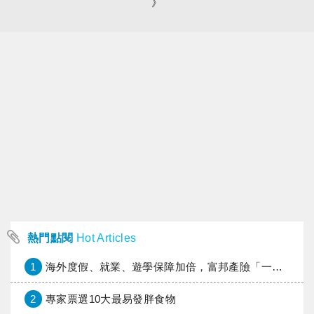
》
熱門點閱
Hot Articles
1
海外度假、就業、遊學保障加倍，富邦產險「一期逐夢」專案加碼遠距醫療與緊急救援
2
專家票選10大最易發胖食物