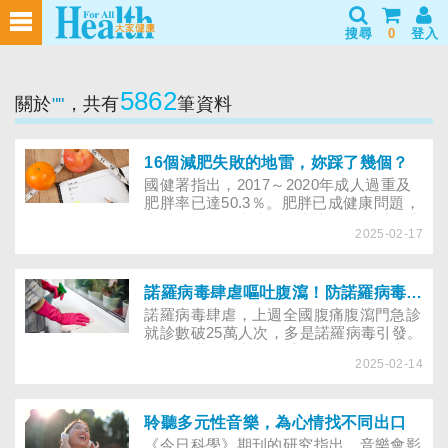
搜尋
0
登入
5862
關於
""
，共有
筆資料
16個減肥失敗的地雷，妳踩了幾個？
國健署指出，2017～2020年成人過重及
肥胖率已達50.3％。肥胖已成健康問題，
太晚吃飯、吃太快、壓力大等16個減肥失
2025-02-17
敗的行為，你犯了幾個？少量多餐比規律
吃三餐，吃進更多熱量？讓專家幫你揪出
減肥盲點，避免復胖
諾羅病毒肆虐嘔吐腹瀉！防諾羅病毒、腸病毒 飲食及消毒漂白水這樣準備
諾羅病毒肆虐，上週全國腹痛腹瀉門急診
就診數破25萬人次，多是諾羅病毒引發。
目前是諾羅病毒好發季，少量病毒能讓全
2025-02-14
家染病，後續則是腸病毒流行季，快搞懂
防治諾羅病毒、腸病毒，飲食及消毒用漂
白水如何準備。
聆聽多元性音樂，為心情找不同出口
《今日科學》期刊的研究指出，音樂會影