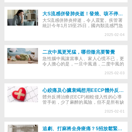
歲、80歲的慶生規劃與快樂泉源！
大S流感併發肺炎逝！發燒、咳不停是感冒還是流感？有這些症狀快就醫
​大S流感併肺炎猝逝，令人震驚。疾管署
統計今年1月19至25日，國內類流感門急
診就診高達16萬人次，為近10年同期新
2025-02-04
高。冬季是流感、腺病毒、新冠病毒等好
發期，讓醫師告訴你7種呼吸道疾病有何
症狀，到哪施打流感疫苗？
二次中風更兇猛，哪些徵兆要警覺
急性腦中風讓當事人、家人心慌不已，更
令人擔心的是，一旦中風過，二度中風的
比例很高，失能程度會更嚴重，死亡率也
2025-02-03
跟著提高。預防再次中風，該怎麼做？
心絞痛及心臟衰竭想用EECP體外反搏治療，醫師解答６疑問
體外反搏治療(EECP)相較侵入性的心導
管手術，少了麻醉的風險，但不是所有缺
血性疾病都適合，醫師提醒5種病人要避
2025-02-01
免！療程要注意什麼？多久可見療效？效
果維持多久？無健保補助，約要自費多
少？本文完整解答你的疑惑
追劇、打麻將全身痠痛？5招放鬆緊繃的筋骨