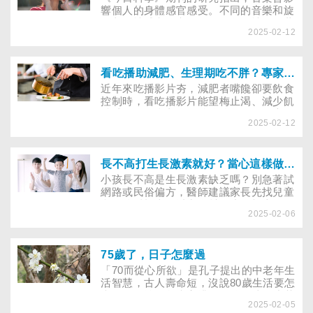
響個人的身體感官感受。不同的音樂和旋
律刺激情感和思考，可舒緩負面情緒。董
2025-02-12
氏基金會心理衛生中心主任葉雅馨建議透
過3個方法探索不同的音樂，善用音樂為
心情找出口。
看吃播助減肥、生理期吃不胖？專家破解減重迷思
近年來吃播影片夯，減肥者嘴饞卻要飲食
控制時，看吃播影片能望梅止渴、減少飢
餓感？還是會刺激胃酸分泌、使胃口大
2025-02-12
開？另外，女生在生理期間大吃大喝，不
用擔心變胖嗎？讓營養專家告訴你真相！
長不高打生長激素就好？當心這樣做「揠苗助長」
小孩長不高是生長激素缺乏嗎？別急著試
網路或民俗偏方，醫師建議家長先找兒童
內分泌科檢查，揪出身材矮小的根本原因
2025-02-06
來治療，才有機會讓孩子長高，否則錯誤
的方法只會「揠苗助長」！
75歲了，日子怎麼過
「70而從心所欲」是孔子提出的中老年生
活智慧，古人壽命短，沒說80歲生活要怎
麼過，你準備怎麼安排？即將75歲的中華
2025-02-05
捐血運動協會理事長葉金川，幽默分享75