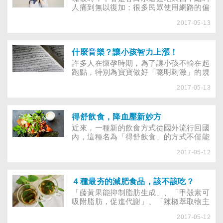
罐、刮痧、針灸等中醫療法，拿來治痠
人痛到無以復加；很多民眾使用網路的偏
痛、紓壓，使中醫療法逐漸嶄露頭角。
方自我治療，但這些偏方真的管用嗎？小
2017-05-13
心別火上加油！
什麼音樂？讓小孩智力上漲！
許多人在懷孕時期，為了讓小孩不輸在起
跑點，特別為寶寶做好「聰明刺激」的規
劃，如聆聽胎教音樂等，坊間更推廣聽莫
2017-05-13
札特等古典音樂，能讓寶寶出生後「智力
高人一等」，但胎教音樂真有這麼神奇
嗎？準媽媽們又該如何選擇？
得舒飲食，降血壓新妙方
近來，一種新的飲食方式從國外流行回國
內，這種名為「得舒飲食」的方式不僅能
降血壓、血脂、減低心血管疾病風險，還
2017-05-12
有利骨質健康、能預防大腸直腸癌。三高
患者若想健康吃，怎麼運用其概念？在家
開伙或外食，又該怎麼運用？
４種最夯的減肥食品，該不該吃？
「藤黃果能抑制脂肪生成」、「甲殼素可
吸附脂肪，促進代謝」、「辣椒萃取物主
要是分解脂肪」……市售減肥產品宣稱這
2017-05-12
些成分讓人輕鬆享瘦，可是，這效果是否