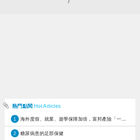
》
熱門點閱
Hot Articles
1
海外度假、就業、遊學保障加倍，富邦產險「一期逐夢」專案加碼遠距醫療與緊急救援
2
糖尿病患的足部保健