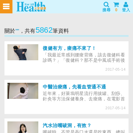
搜尋
0
登入
5862
關於
""
，共有
筆資料
復健有方，痠痛不來了！
「我最近常感到腰痠背痛，該去復健科看
診嗎？」「復健科？那不是中風或手術後
去的地方嗎？」一般人多認為復健科是中
2017-05-14
風或有重大疾病的人會去的地方，事實
上，復健科也能是你解除痠痛的妙幫手！
中醫治痠痛，先看血管通不通
近年來，好萊塢明星流行用拔罐、刮痧、
針灸等方法保健養身、去痠痛，在電影首
映會中，葛妮絲‧派特羅毫不掩飾拔罐痕
2017-05-14
跡，甚至表示：拔罐對產後恢復身材相當
有幫助，還能活絡筋骨。到底老祖宗的智
慧有多奧妙，帶你一起瞭解！國人遇痠痛
問題，普遍相信中醫有「治本」的能耐，
汽水治嘴破洞，有效？
近年來，東風西漸，好萊塢大明星更把拔
嘴破時，不管是吞口水還是吃東西，總叫