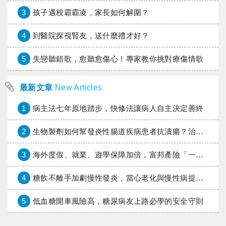
3
孩子遇校霸霸凌，家長如何解圍？
4
到醫院探視腎友，送什麼禮才好？
5
失戀聽錯歌，愈聽愈傷心！專家教你挑對療傷情歌
最新文章
New Articles
1
病主法七年原地踏步，快修法讓病人自主決定善終
2
生物製劑如何幫發炎性腸道疾病患者抗潰瘍？治療進展與健保給付困境一次看
3
海外度假、就業、遊學保障加倍，富邦產險「一期逐夢」專案加碼遠距醫療與緊急救援
4
糖飲不離手加劇慢性發炎，當心老化與慢性病提早報到
5
低血糖開車風險高，糖尿病友上路必學的安全守則