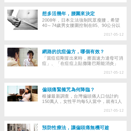
誇大或真有根據？專家如何看待？
想多活幾年，腰圍來決定
2008年，日本立法強制民眾瘦腰，希望
40～74歲男女腰圍控制在85、90公分以
下。同年，台灣半數國人的腰圍也超過標
2017-05-12
準，健檢擬新增量腰圍的項目。腰圍大小
在健康扮演什麼角色，竟如此受全世界矚
目？
網路的抗痘偏方，哪個有效？
「當痘痘剛冒出來時，擦面速力達母可消
痘」、「在痘痘上貼撒隆巴斯能消炎」
……這些方法看起來簡單又方便，可是，
2017-05-12
能安心採用、對付惱人的痘痘嗎？
偏頭痛緊箍咒為何降臨？
根據最新調查，台灣偏頭痛人口估計約
150萬人，女性平均每5人當中，就有1人
正遭受偏頭痛攻擊。妳，也是其中之一
2017-05-12
嗎？一代梟雄曹操、印象派畫家莫內、搖
滾歌手貓王，這3位看似毫無牽連的古今
名人，卻同為一種疾病所苦，就是「偏頭
痛」。
預防性療法，讓偏頭痛無機可趁