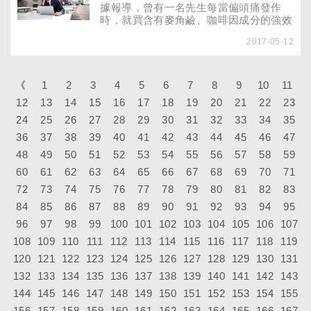
據報導，曾有一名先生每當偏頭痛發作
時，就買含有麥角鹼、咖啡因成分的強效
止痛藥止痛，3年後造成急性心肌梗
2017-05-12
塞……你也有偏頭痛，吃再多止痛藥也無
法改善，又怕有副作用的煩惱嗎？醫師建
議，不妨接受「預防性用藥治療」，根本
解決問題！
《
1
2
3
4
5
6
7
8
9
10
11
12
13
14
15
16
17
18
19
20
21
22
23
24
25
26
27
28
29
30
31
32
33
34
35
36
37
38
39
40
41
42
43
44
45
46
47
48
49
50
51
52
53
54
55
56
57
58
59
60
61
62
63
64
65
66
67
68
69
70
71
72
73
74
75
76
77
78
79
80
81
82
83
84
85
86
87
88
89
90
91
92
93
94
95
96
97
98
99
100
101
102
103
104
105
106
107
108
109
110
111
112
113
114
115
116
117
118
119
120
121
122
123
124
125
126
127
128
129
130
131
132
133
134
135
136
137
138
139
140
141
142
143
144
145
146
147
148
149
150
151
152
153
154
155
156
157
158
159
160
161
162
163
164
165
166
167