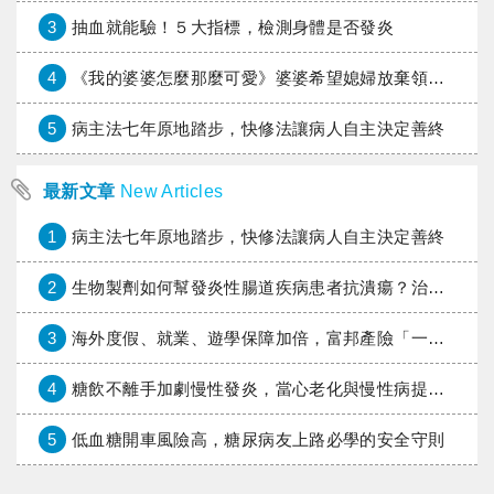
3
抽血就能驗！５大指標，檢測身體是否發炎
4
《我的婆婆怎麼那麼可愛》婆婆希望媳婦放棄領取已故兒子身故理賠金，可以這樣做嗎？
5
病主法七年原地踏步，快修法讓病人自主決定善終
最新文章
New Articles
1
病主法七年原地踏步，快修法讓病人自主決定善終
2
生物製劑如何幫發炎性腸道疾病患者抗潰瘍？治療進展與健保給付困境一次看
3
海外度假、就業、遊學保障加倍，富邦產險「一期逐夢」專案加碼遠距醫療與緊急救援
4
糖飲不離手加劇慢性發炎，當心老化與慢性病提早報到
5
低血糖開車風險高，糖尿病友上路必學的安全守則