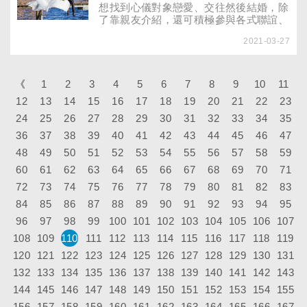
想找到心儀對象戀愛、交往然後結婚，除
了靠親友介紹，還可積極參與各式聯誼、
相親媒合活動，只是有些人屢次聯誼或相
2021-03-27
親都失敗，一直抱怨運氣不佳或沒人介紹
好對象，到底出了什麼問題？
《
1
2
3
4
5
6
7
8
9
10
11
12
13
14
15
16
17
18
19
20
21
22
23
24
25
26
27
28
29
30
31
32
33
34
35
36
37
38
39
40
41
42
43
44
45
46
47
48
49
50
51
52
53
54
55
56
57
58
59
60
61
62
63
64
65
66
67
68
69
70
71
72
73
74
75
76
77
78
79
80
81
82
83
84
85
86
87
88
89
90
91
92
93
94
95
96
97
98
99
100
101
102
103
104
105
106
107
108
109
110
111
112
113
114
115
116
117
118
119
120
121
122
123
124
125
126
127
128
129
130
131
132
133
134
135
136
137
138
139
140
141
142
143
144
145
146
147
148
149
150
151
152
153
154
155
156
157
158
159
160
161
162
163
164
165
166
167