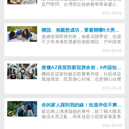
是門學問。台灣首位收納教學專家廖心
筠，已累積9年收納教學經驗。她提醒並
2021-04-01
非所有遺物都要保留，空間應留給活著的
人使用，只是整理遺物時，該如何整理傷
痛的心情？在遺物存捨間找到最好的平衡
點？
聯誼、相親想成功，要避開哪8大男女互動地雷？
連續假期即將到來，春暖花開季節，也讓
不少單身者想透參與相親聯誼、戶外踏青
等活動，認識新朋友，也期望藉著活動尋
2021-04-01
覓心儀對象，希望正緣桃花朵朵開，找到
相愛的另一半。
接種AZ疫苗防新冠肺炎前，9件該知道的事
機師及諾富特飯店群聚事件後，社區感染
風險增加，民眾擔心封城，也更關心自費
疫苗的施打。5月10日政府已開放第1至
2021-03-31
第8順位對象公費接種牛津AZ疫苗。4月
21日起也釋出2萬劑自費疫苗，提供有出
國工作、求學需求的民眾自費接種，至今
已打了1.4萬劑，約用掉7成。然而，歐洲
你的家人踩到我的線！知道伴侶不爽後如何承接、破鏡能否重圓？
陸續傳出多起施打AZ疫苗後出現不良反
最近網上沸沸揚揚的事件，除了輔大陳若
應，安全性備受關注。究竟接種AZ疫苗
儀流水席之亂，再來就是小甜甜家暴案牽
安全嗎？哪些族群不建議接種？打了疫苗
扯出教會的爭議。在這兩起事件中，不難
效力可維持多久？COVID-19疫苗和其他
2021-03-30
發現婚姻不只是兩人的事，更會因為彼此