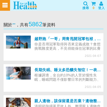
搜尋
0
登入
5862
關於
""
，共有
筆資料
越野跑「一哥」周青甩開冠軍包袱，突破自我的祕訣
你是否用冠軍取得與否來定義成敗？會想
挑戰難度更高，不見得能保住冠軍的比賽
嗎？對於台灣越野跑一哥周青來說，跑步
2021-04-07
是和自己的靈魂挑戰，追求進步才是重要
的。
長期失眠、睡太多恐釀失智症！一表看「助眠食物」讓你睡好覺
根據調查，全台約10%的人苦於慢性失
眠，睡眠問題不僅影響日常的判斷能力、
記憶力，還可能提高罹患失智症、阿茲海
2021-04-05
默症等疾病風險。董氏基金會提醒，含色
胺酸的食物可幫助合成褪黑激素，調節生
理時鐘，有助於提升睡眠品質。
親人遺物，該保留還是丟棄？遺物整理師教你3步驟收納空間與告別悲傷
清明節除掃墓思故人外，整理親人遺物也