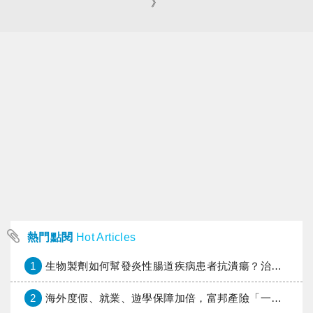
》
熱門點閱
Hot Articles
1
生物製劑如何幫發炎性腸道疾病患者抗潰瘍？治療進展與健保給付困境一次看
2
海外度假、就業、遊學保障加倍，富邦產險「一期逐夢」專案加碼遠距醫療與緊急救援