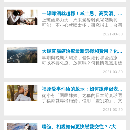
疫苗，最好間隔多久再打？(2021.5.12更
家人親友而產生更多糾葛...「你的家人踩
新)
到我的線」！知道伴侶不爽後如何承接、
修補關係呢？(2023.1.17更新)
一罐啤酒就超標！威士忌、高粱酒、葡萄酒濃度大不同，一表看喝下多少酒精量
上班族壓力大，周末聚餐難免喝酒助興，
可能一不小心就喝太多，研究指出，台灣
高達45％的人身體較難代謝酒精，常見的
2021-03-30
啤酒、紅酒含高粱酒，每100c.c會喝進的
酒精量有多少？
大腸直腸癌治療最新選擇和費用？化療、放療和標靶藥物治療哪些有健保給付？
早期與晚期大腸癌，健保給付哪些治療，
可以不要化療、放療嗎？何種情況需用標
靶藥物治療？若已是末期，治療的成效、
2021-03-30
復發率如何？手術後如何避免腸道沾黏？
福原愛事件給的啟示：如何跟伴侶表達這讓我不舒服了
從小有「國民妹妹」之稱的日本前桌球選
手福原愛爆出婚變，僅用「差別婚」、文
化差異來理解這對男女，可能都太過狹
2021-03-29
隘，婚姻故事百百種，我們也來看看其他
人妻在婚姻中可能面對哪些為難……
聯誼、相親如何更快戀愛交往？7大成功秘笈專家報你知