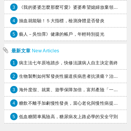
3
《我的婆婆怎麼那麼可愛》婆婆希望媳婦放棄領取已故兒子身故理賠金，可以這樣做嗎？
4
抽血就能驗！５大指標，檢測身體是否發炎
5
藝人－吳怡霈》健康的帳戶，年輕時別提光
最新文章
New Articles
1
病主法七年原地踏步，快修法讓病人自主決定善終
2
生物製劑如何幫發炎性腸道疾病患者抗潰瘍？治療進展與健保給付困境一次看
3
海外度假、就業、遊學保障加倍，富邦產險「一期逐夢」專案加碼遠距醫療與緊急救援
4
糖飲不離手加劇慢性發炎，當心老化與慢性病提早報到
5
低血糖開車風險高，糖尿病友上路必學的安全守則