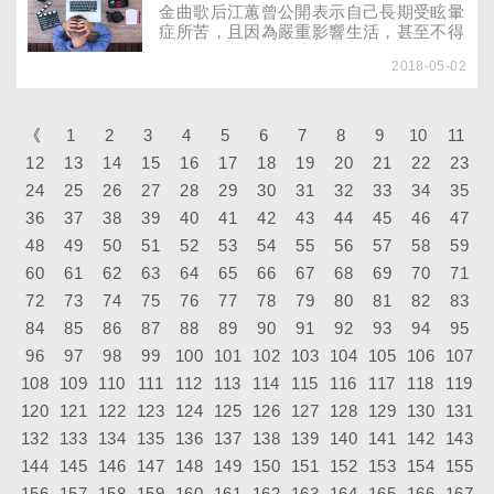
了社會企業「非常木蘭」來幫助女性創業
金曲歌后江蕙曾公開表示自己長期受眩暈
圓夢，想把「女力」傳承下去、開枝散
症所苦，且因為嚴重影響生活，甚至不得
葉……
不封麥。其實，「眩暈症」可分為內耳或
2018-05-02
腦幹問題引起，若是內耳問題，通常較易
治癒：若是腦幹問題或其他疾病引起，就
可能引起致命風險，一定要及早治療……
《
1
2
3
4
5
6
7
8
9
10
11
12
13
14
15
16
17
18
19
20
21
22
23
24
25
26
27
28
29
30
31
32
33
34
35
36
37
38
39
40
41
42
43
44
45
46
47
48
49
50
51
52
53
54
55
56
57
58
59
60
61
62
63
64
65
66
67
68
69
70
71
72
73
74
75
76
77
78
79
80
81
82
83
84
85
86
87
88
89
90
91
92
93
94
95
96
97
98
99
100
101
102
103
104
105
106
107
108
109
110
111
112
113
114
115
116
117
118
119
120
121
122
123
124
125
126
127
128
129
130
131
132
133
134
135
136
137
138
139
140
141
142
143
144
145
146
147
148
149
150
151
152
153
154
155
156
157
158
159
160
161
162
163
164
165
166
167