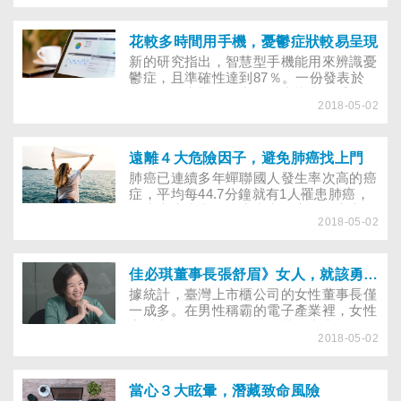
花較多時間用手機，憂鬱症狀較易呈現
新的研究指出，智慧型手機能用來辨識憂
鬱症，且準確性達到87％。一份發表於
《醫學研究期刊》中的研究指出，手機最
2018-05-02
終可協助個人監測憂鬱症風險，使健康照
顧的提供者能及早採取行動。
遠離４大危險因子，避免肺癌找上門
肺癌已連續多年蟬聯國人發生率次高的癌
症，平均每44.7分鐘就有1人罹患肺癌，
是十大癌症中，醫療支出最高、死亡率最
2018-05-02
高、晚期發現比例最高的癌症。常聽人
說，咳嗽是肺癌初期症狀之一，真是如此
嗎？又該如何避免成為肺癌高危險群呢？
佳必琪董事長張舒眉》女人，就該勇於實現自我！
據統計，臺灣上市櫃公司的女性董事長僅
一成多。在男性稱霸的電子產業裡，女性
高階主管是稀有動物，尤其在上市櫃公司
2018-05-02
裡，更是鳳毛麟角；而佳必琪董座張舒
眉，就是其中之一。她白手起家，沒有富
爸爸，幾十年來全靠自己的一雙手，把佳
必琪帶領到上市的規模。近年，她還創立
當心３大眩暈，潛藏致命風險