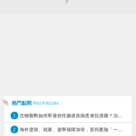
》
熱門點閱
Hot Articles
1
生物製劑如何幫發炎性腸道疾病患者抗潰瘍？治療進展與健保給付困境一次看
2
海外度假、就業、遊學保障加倍，富邦產險「一期逐夢」專案加碼遠距醫療與緊急救援