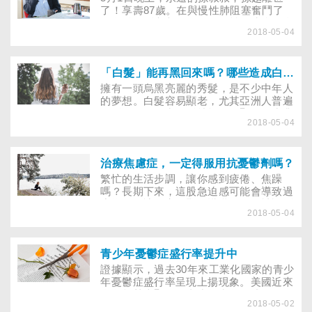
了！享壽87歲。在與慢性肺阻塞奮鬥了
11年後，孫叔叔還是因敗血性休克合併多
2018-05-04
重器官衰竭病逝。其實不只孫越，根據統
計，全球平均每10秒就有1人死於肺阻
塞，台灣一年更有超過6千人因肺阻塞死
亡。肺阻塞是不可逆的呼吸道阻塞疾病，
「白髮」能再黑回來嗎？哪些造成白髮的原因，還有救！
但因肺阻塞初期沒有症狀，臨床上患者確
擁有一頭烏黑亮麗的秀髮，是不少中年人
診時，往往都已是晚期！為此，台灣胸腔
的夢想。白髮容易顯老，尤其亞洲人普遍
暨重症加護醫學會特別首創了一套「1分
黑髮，一旦長出白髮就格外明顯。不少業
鐘登階肺阻塞風險評估量表」，協助民眾
2018-05-04
者就看準這股美髮商機，推出含有黑芝
揪出早期肺阻塞！
麻、黑曜石等天然成分的洗髮精或美髮聖
品，標榜能讓頭髮回春、白髮變黑髮！但
醫師提醒，白髮是毛囊黑色素細胞退化造
治療焦慮症，一定得服用抗憂鬱劑嗎？
成，是不可逆的，一旦頭髮變灰白，除非
繁忙的生活步調，讓你感到疲倦、焦躁
染髮，否則即使拔了，新長出的頭髮還會
嗎？長期下來，這股急迫感可能會導致過
是白的！
度擔憂，讓人容易緊張慌亂！假如被診斷
2018-05-04
出有過度焦慮的問題，通常醫師會開立
「百憂解」等廣為人知的抗憂鬱劑，來協
助患者改善症狀。不過，你知道嗎？藥物
治療雖能有效推助情緒、降低焦慮，但有
青少年憂鬱症盛行率提升中
些抗憂鬱藥物效果卻被誇大，長時間使
證據顯示，過去30年來工業化國家的青少
用，不僅無法根治焦慮症，一旦停藥，還
年憂鬱症盛行率呈現上揚現象。美國近來
有可能立即復發！以下文章摘錄自晨星出
自殺趨勢也顯示，青少年和年輕成人的憂
版社出版的《抓狂邊緣》一書。
2018-05-02
鬱症盛行率可能持續增加。