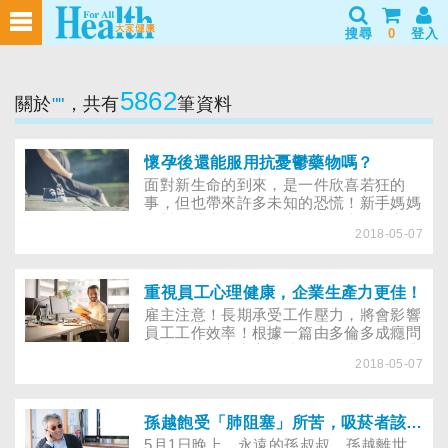
搜尋
0
登入
5862
關於
""
，共有
筆資料
懷孕後還能服用抗憂鬱藥物嗎？
面對新生命的到來，是一件欣喜若狂的
事，但也帶來許多未知的恐慌！新手媽媽
面對長達十個月不確定的產前生活，容易
2018-05-07
產生憂慮與焦躁，每一次的檢查都很煎
熬，足以讓一位沒有焦慮症的新手媽媽不
安，治療焦慮最有效的治療對策就是服用
抗抑鬱藥物，但服藥會不會影響胎兒健
重視員工心理健康，企業生產力更佳！
康？倘若胎兒不幸患有「囊狀水瘤」，該
雇主注意！長期承受工作壓力，將會影響
不該生？曾做過人工流產或子宮手術，留
員工工作效率！根據一篇由多倫多成癮問
下「阿休曼症候群」的女性還有機會懷孕
題和精神衛生中心主持，並發表於《職業
嗎？
2018-05-07
與環境醫學期刊》的研究顯示，一半罹患
憂鬱症的工作者認為自己不需要尋求專業
協助，但若獲得適當協助，將可減少近五
成的生產力損失。
孫越飽受「肺阻塞」所苦，吸菸者該如何自我檢測？
5月1日晚上，永遠的孫叔叔，孫越離世