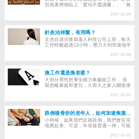
怨在班上沒朋友、沒人瞭解他，只要一出
別急著將他貼上「愛玩不愛讀書」、「無
家門就焦慮不安、全身不對勁，逼不得已
路用」等標籤，責罵孩子自甘墮落。孩子
只好讓他請假在家。隨著請假天數愈來愈
2017-10-06
不來上學的原因很多，不見得是不想讀
頻繁，父母看了心生著急、不知如何是
書，傾聽孩子的內心，找出逃避上學的原
好……
因，用愛來支撐他走過這段蛻變……幫助
孩子克服懼學症，重新回到校園上課，除
針灸治掉髮，有用嗎？
了藉助醫師的專業治療，父母和學校體系
文杰自退伍後就進入科技公司上班，每天
密切配合也很重要。
工作時數超過13小時，壓力大到常讓他半
夜從睡夢中驚醒，掉髮問題也一天比一天
2017-10-06
嚴重，不到半年，他的右上角頭皮已空了
一大片。同事見他情況嚴重，推薦一家中
醫，連誇針灸治掉髮有效。文杰半信半
疑，針灸也能治禿髮？
換工作還是換老婆？
大部分男性把畢生精力奉獻給工作， 長
期忽略家庭和妻兒，久而久之家人關係便
易疏離， 一旦在職場升遷到頂，安內攘
2017-10-05
外的責任壓得他喘不過氣， 便開始猶
豫：什麼才是人生的重心？ 國外流行一
句話，「人到40，如果不換工作就得換老
婆（After forty, either change wife or
跌倒後骨折的老年人，如何加速恢復重拾生活的樂趣？
change career.）」。意味到了40歲的人
小時候，如果我們走路跌倒，我們會笑笑
生關卡，男人非「變」不可，否則難以消
地爬起來。可是，年長後普通一摔，可能
除生命的危機感。
會造成莫大的陰影，更有機會因心理陰影
2017-10-05
而不敢走路。長者們因為各種可能會因為