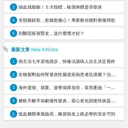
3
抽血就能驗！５大指標，檢測身體是否發炎
4
失戀聽錯歌，愈聽愈傷心！專家教你挑對療傷情歌
5
到醫院探視腎友，送什麼禮才好？
最新文章
New Articles
1
病主法七年原地踏步，快修法讓病人自主決定善終
2
生物製劑如何幫發炎性腸道疾病患者抗潰瘍？治療進展與健保給付困境一次看
3
海外度假、就業、遊學保障加倍，富邦產險「一期逐夢」專案加碼遠距醫療與緊急救援
4
糖飲不離手加劇慢性發炎，當心老化與慢性病提早報到
5
低血糖開車風險高，糖尿病友上路必學的安全守則