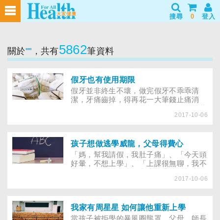
搜尋
0
登入
5862
關於
""
，共有
筆資料
假牙也有使用期限
假牙並非終生不壞，做完假牙不乖乖清
潔，牙痛齒掉，得再花一大筆錢止痛消
災，如果得了牙周病，更可能像副總統蕭
2017-10-06
萬長，耗費上百萬元做假牙，從刷、洗，
到挑選假牙清潔錠，每天花點時間保養，
外加定期回診，才能避免牙病啃光存款，
有效地看緊荷包。口腔清潔和健康息息相
孩子想做逃學威龍，父母得費心
關，所謂「病從口入」，除了吃進不潔食
「媽，幫我請假，我肚子痛」、「今天頭
物，牙齒沒刷乾淨也會造成健康的隱憂。
好暈，不想上學」、「上課很無聊，我不
要去」……近來孩子常遍尋藉口不想上學
2017-10-06
嗎？拒絕上學的背後，到底隱藏著什麼問
題？媽媽發現升上國一的小偉，近來一起
床就囔著不想上學。起初她不以為意，認
為只是換了新環境、還沒適應，豈料情況
我家有周星星 如何讓他重新上學
愈來愈不妙。小偉除了不想去學校，更抱
當孩子被拒學的暴風圈壟罩，父母、師長