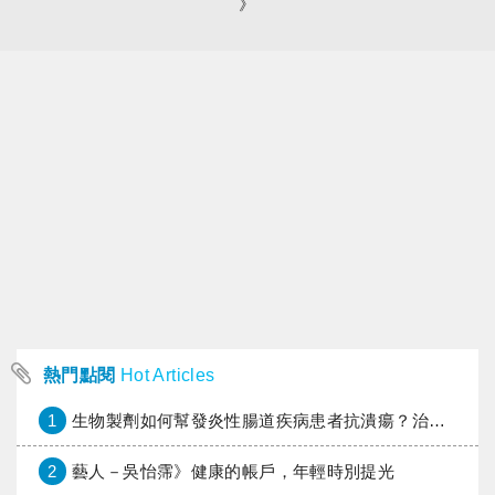
》
熱門點閱
Hot Articles
1
生物製劑如何幫發炎性腸道疾病患者抗潰瘍？治療進展與健保給付困境一次看
2
藝人－吳怡霈》健康的帳戶，年輕時別提光