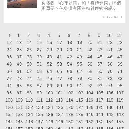
和身體健康一樣重要，顯見民眾對憂鬱等
你覺得「心理健康」和「身體健康」哪個
情緒問題愈來愈重視。
更重要？你身邊有罹患精神疾病的親友
嗎？當你或親友有情緒困擾或遇到壓力事
2017-10-03
件，都向誰求助？你知道臺灣心理健康資
源有哪些嗎？
《
1
2
3
4
5
6
7
8
9
10
11
12
13
14
15
16
17
18
19
20
21
22
23
24
25
26
27
28
29
30
31
32
33
34
35
36
37
38
39
40
41
42
43
44
45
46
47
48
49
50
51
52
53
54
55
56
57
58
59
60
61
62
63
64
65
66
67
68
69
70
71
72
73
74
75
76
77
78
79
80
81
82
83
84
85
86
87
88
89
90
91
92
93
94
95
96
97
98
99
100
101
102
103
104
105
106
107
108
109
110
111
112
113
114
115
116
117
118
119
120
121
122
123
124
125
126
127
128
129
130
131
132
133
134
135
136
137
138
139
140
141
142
143
144
145
146
147
148
149
150
151
152
153
154
155
156
157
158
159
160
161
162
163
164
165
166
167