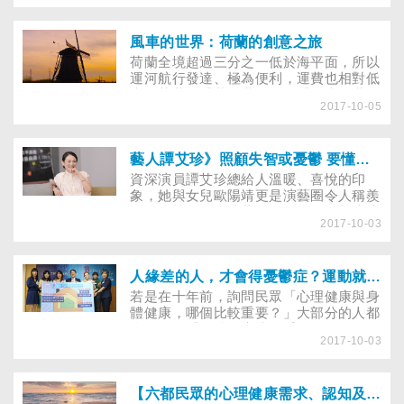
不同疾病而服用多種藥物，而藥物或多或
少都會帶來一定的副作用。如果因副作用
暈眩而摔倒，不論是身體或者心理都可能
風車的世界：荷蘭的創意之旅
帶來相當嚴重的影響。到底如何幫助長者
荷蘭全境超過三分之一低於海平面，所以
傷後的治療呢？
運河航行發達、極為便利，運費也相對低
廉。荷蘭是「花的世界」、「單車的世
2017-10-05
界」，也是「風車的世界」，每年有上千
萬以上的外國遊客到訪，締造驚人的觀光
業績……
藝人譚艾珍》照顧失智或憂鬱 要懂得抽離角色
資深演員譚艾珍總給人溫暖、喜悅的印
象，她與女兒歐陽靖更是演藝圈令人稱羨
的母女檔。除了演藝工作外，她飼養流浪
2017-10-03
狗，推行動物保育；而在失智症及憂鬱症
照護上，她以過來人的經驗，告訴罹患者
家屬，「自己要先輕鬆」……
人緣差的人，才會得憂鬱症？運動就能遠離憂鬱？快看你對憂鬱症的了解有多少！
若是在十年前，詢問民眾「心理健康與身
體健康，哪個比較重要？」大部分的人都
會回答：「身體健康比較重要！」不過，
2017-10-03
根據董氏基金會發布2017年「六都民眾
的心理健康需求、認知及憂鬱情緒現況調
查」，結果卻顯示，超過九成六的民眾覺
得心理健康更重要，九成二覺得心理健康
【六都民眾的心理健康需求、認知及憂鬱情緒現況調查】了解、接納、求助，你我都能擁有Better Life！