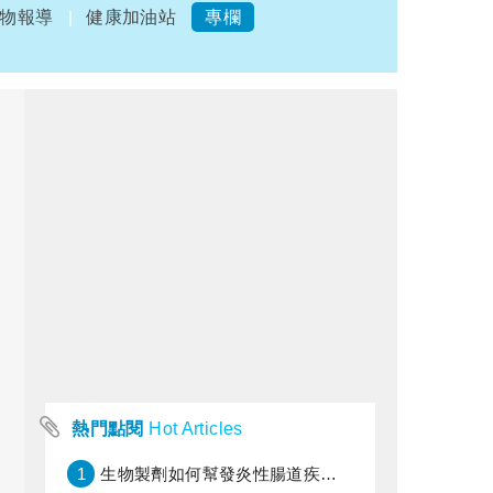
物報導
健康加油站
專欄
熱門點閱
Hot Articles
1
生物製劑如何幫發炎性腸道疾病患者抗潰瘍？治療進展與健保給付困境一次看