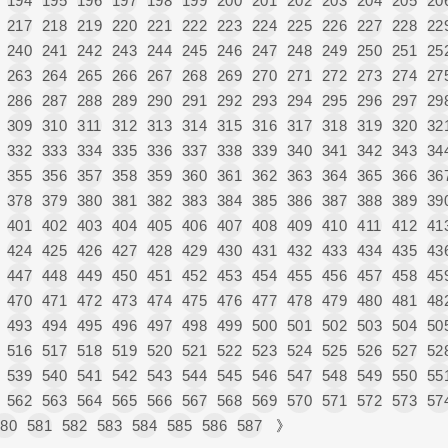
194
195
196
197
198
199
200
201
202
203
204
205
20
217
218
219
220
221
222
223
224
225
226
227
228
22
240
241
242
243
244
245
246
247
248
249
250
251
25
263
264
265
266
267
268
269
270
271
272
273
274
27
286
287
288
289
290
291
292
293
294
295
296
297
29
309
310
311
312
313
314
315
316
317
318
319
320
32
332
333
334
335
336
337
338
339
340
341
342
343
34
355
356
357
358
359
360
361
362
363
364
365
366
36
378
379
380
381
382
383
384
385
386
387
388
389
39
401
402
403
404
405
406
407
408
409
410
411
412
41
424
425
426
427
428
429
430
431
432
433
434
435
43
447
448
449
450
451
452
453
454
455
456
457
458
45
470
471
472
473
474
475
476
477
478
479
480
481
48
493
494
495
496
497
498
499
500
501
502
503
504
50
516
517
518
519
520
521
522
523
524
525
526
527
52
539
540
541
542
543
544
545
546
547
548
549
550
55
562
563
564
565
566
567
568
569
570
571
572
573
57
580
581
582
583
584
585
586
587
》