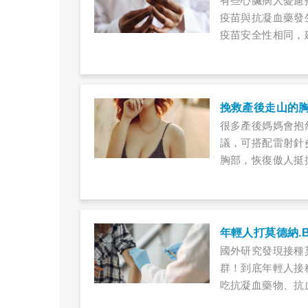
有些心臟病人憂慮
疫苗與抗凝血藥發
疫苗安全性相同，
種前後注意９大事
挽救產後走山的
很多產後媽媽會抱
議，可搭配雷射針
胸部，恢復傲人挺
年輕人打莫德納.
國外研究發現接種
群！到底年輕人接
吃抗凝血藥物、抗
(2021.08.31更新)