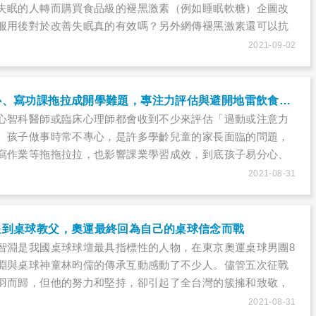
失眠的人轉而購買食品級的褪黑激素（例如睡眠軟糖）企圖改
服用後對於改善失眠真的有效嗎？另外網傳褪黑激素還可以抗
嗎？快來跟著美國毒理學博士招名威、微笑藥師藥局廖偉呈藥
2021-09-02
激素的正確資訊。.
上課過動、不專心、寫功課拖拉成開學難題，專注力評估與避開地雷飲食助改善
心智科醫師或臨床心理師都會收到不少來評估「過動或注意力
。孩子做事時常不專心，是許多學齡兒童的家長面臨的問題，
寫作業等拖拖拉拉，也影響課業學習成效，到底孩子易分心、
，還是教養出了差錯？
2021-08-31
星到桌球教父，奧運最終回為自己的桌球信念而戰
智淵是我國桌球球壇最具指標性的人物，在東京奧運桌球男團8
淵與桌球神童林昀儒的傳承互動感動了不少人。儘管五次征戰
羽而歸，但他的努力和堅持，卻引起了全台灣的簇擁和致敬，
一場場好球也振奮和激勵著球迷的心。
2021-08-31