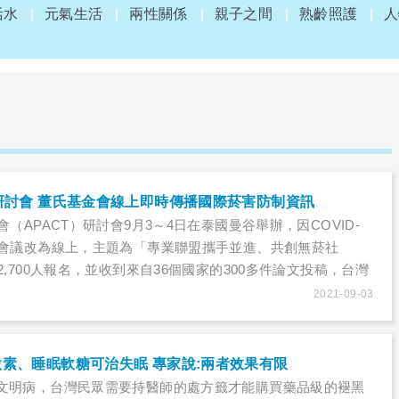
活水
元氣生活
兩性關係
親子之間
熟齡照護
人
研討會 董氏基金會線上即時傳播國際菸害防制資訊
會（APACT）研討會9月3～4日在泰國曼谷舉辦，因COVID-
屆會議改為線上，主題為「專業聯盟攜手並進、共創無菸社
2,700人報名，並收到來自36個國家的300多件論文投稿，台灣
防制專業人士參與，堪稱歷屆之最！會議針對電子煙許多似是而
2021-09-03
證並破解，強調「新型菸品看似無害的精靈，實際上卻是惡
就收不回去了！」
素、睡眠軟糖可治失眠 專家說:兩者效果有限
文明病，台灣民眾需要持醫師的處方籤才能購買藥品級的褪黑