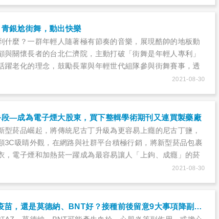
！青銀尬街舞，動出快樂
到什麼？一群年輕人隨著極有節奏的音樂，展現酷帥的地板動
顧與關懷長者的台北仁濟院，主動打破「街舞是年輕人專利」
活躍老化的理念，鼓勵長輩與年輕世代組隊參與街舞賽事，透
和快樂能量。
2021-08-30
手段—成為電子煙大股東，買下整輯學術期刊又連買製藥廠
新型菸品崛起，將傳統尼古丁升級為更容易上癮的尼古丁鹽，
類3C吸睛外觀，在網路與社群平台積極行銷，將新型菸品包裹
衣，電子煙和加熱菸一躍成為最容易讓人「上鉤、成癮」的菸
反菸努力毀於一旦。
2021-08-30
心臟病人接種AZ疫苗，還是莫德納、BNT好？接種前後留意9大事項降副作用