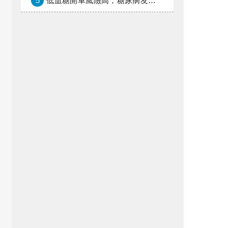
5
低血糖開車風險高，糖尿病友上路必學的安全守則