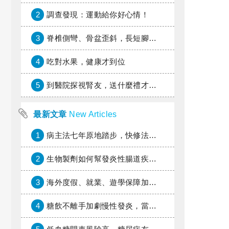
2
調查發現：運動給你好心情！
3
脊椎側彎、骨盆歪斜，長短腳惹的禍？
4
吃對水果，健康才到位
5
到醫院探視腎友，送什麼禮才好？
最新文章
New Articles
1
病主法七年原地踏步，快修法讓病人自主決定善終
2
生物製劑如何幫發炎性腸道疾病患者抗潰瘍？治療進展與健保給付困境一次看
3
海外度假、就業、遊學保障加倍，富邦產險「一期逐夢」專案加碼遠距醫療與緊急救援
4
糖飲不離手加劇慢性發炎，當心老化與慢性病提早報到