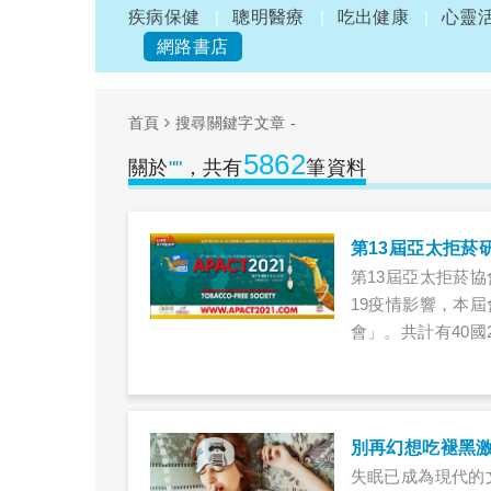
疾病保健
聰明醫療
吃出健康
心靈
網路書店
首頁
搜尋關鍵字文章 -
5862
關於
""
，共有
筆資料
第13屆亞太拒菸
第13屆亞太拒菸協
19疫情影響，本
會」。共計有40國
也有50多位菸害
非的錯誤言論，舉
魔，只要被放出來
別再幻想吃褪黑激
失眠已成為現代的