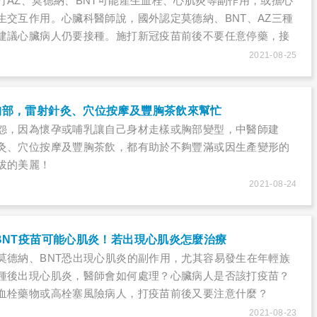
打AZ、莫德納、BNT可能產生血栓、心肌炎等副作用，或擔心
生交互作用。心臟科醫師說，國外認定莫德納、BNT、AZ三種
建議心臟病人仍要接種。施打新冠疫苗前後不要任意停藥，接
項，若還有疑慮，可與醫師討論，就能安心施打。
2021-08-25
胸部，雷射針灸、穴位按摩及豐胸茶飲來幫忙
怨，因為懷孕或哺乳讓自己身材走樣或胸部變型，中醫師建
灸、穴位按摩及豐胸茶飲，都有助於不夠豐滿或因生產變形的
拔的美麗！
2021-08-24
BNT疫苗可能心肌炎！若出現心肌炎怎麼治療
莫德納、BNT恐出現心肌炎的副作用，尤其容易發生在年輕族
種後出現心肌炎，醫師會如何處理？心臟病人是否該打疫苗？
血栓藥物或高栓塞風險病人，打疫苗前後又要注意什麼？
2021-08-23