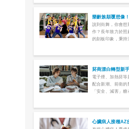
樂齡族顛覆想像
說到街舞，你會想
作？長年致力於照
的刻板印象，秉持
過舞蹈展現生命力
菸商漂白轉型新
電子煙、加熱菸等
配合新潮、前衛的
「安全、減害」糖
品，恐讓數十年的