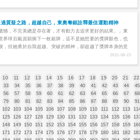
走過質疑之路，超越自己，東奧奪銀詮釋最佳運動精神
遺憾，不完美總是存在著，才有動力去追求更好的結果。」東
世界球后戴資穎摘下一枚銀牌，這不是她想要的獎牌顏色，也
淚，但她勇於自我超越、突破的精神，卻超越了獎牌本身的意
球史上經典的對決。
2021-08-23
10
11
12
13
14
15
16
17
18
19
20
21
22
33
34
35
36
37
38
39
40
41
42
43
44
45
56
57
58
59
60
61
62
63
64
65
66
67
68
79
80
81
82
83
84
85
86
87
88
89
90
91
102
103
104
105
106
107
108
109
110
111
112
113
11
125
126
127
128
129
130
131
132
133
134
135
136
13
148
149
150
151
152
153
154
155
156
157
158
159
16
171
172
173
174
175
176
177
178
179
180
181
182
18