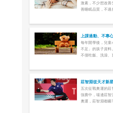
激素，不少想改善
善睡眠品質，不過
癌？真有那麼神奇
師，一起了解褪黑
每年開學後，兒童
不足」的孩子資料
不僅吃飯、洗澡、
難專心是個性使然
莊智淵從天才新
五次征戰奧運的莊
強賽中，場邊莊智
奧運，莊智淵都鎩
在東京奧運打出的