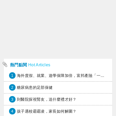
熱門點閱
Hot Articles
1
海外度假、就業、遊學保障加倍，富邦產險「一期逐夢」專案加碼遠距醫療與緊急救援
2
糖尿病患的足部保健
3
到醫院探視腎友，送什麼禮才好？
4
孩子遇校霸霸凌，家長如何解圍？