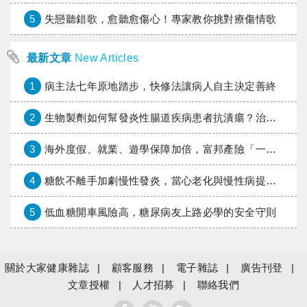
5
失戀聽錯歌，愈聽愈傷心！專家教你挑對療傷情歌
最新文章
New Articles
1
病主法七年原地踏步，快修法讓病人自主決定善終
2
生物製劑如何幫發炎性腸道疾病患者抗潰瘍？治療進展與健保給付困境一次看
3
海外度假、就業、遊學保障加倍，富邦產險「一期逐夢」專案加碼遠距醫療與緊急救援
4
糖飲不離手加劇慢性發炎，當心老化與慢性病提早報到
5
低血糖開車風險高，糖尿病友上路必學的安全守則
關於大家健康雜誌
顧客服務
電子雜誌
廣告刊登
文章授權
人才招募
聯絡我們