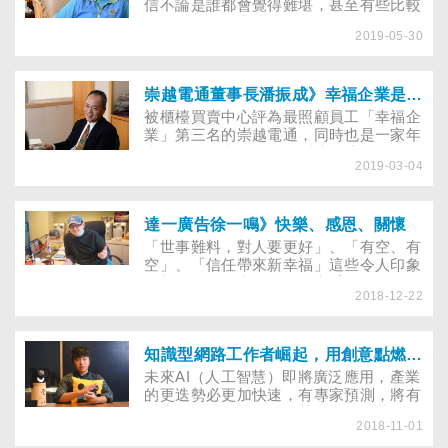
習；而私底下，她為人女、為人媳、為人
信不論是誰都會覺得難堪，甚至有些比較
母，有三名可愛的孩子，問她如何兼顧工
衝動的人，會直接破口回嗆。然而，國際
作和家庭？她笑說：「凡事全力以赴，做
2019-05-30
獅子會300G2區總監曾鴻霖卻忍下來了！
什麼就要像什麼！」
白手起家創立設計公司，身為企業老闆，
他面對再尷尬的場面，總能一笑置之、坦
然以對，問他是如何做到的？他說：「我
崇越電通董事長潘振成》幸福企業是「創造共同奮鬥的感動」！
一直很崇尚日本經營之聖『稻盛和夫』用
被櫃檯買賣中心評為最照顧員工「幸福企
宗教觀經營企業的理念，所以在面對誤解
業」第三名的崇越電通，同時也是一家年
時，我都會告訴自己，對方是在幫我消業
度每股盈餘常在4～5元以上的賺錢公司。
障！」或許轉念和忍辱，正是他面對溝通
2019-03-04
之所以能夠維持獲利、幸福感兩者之間的
困境時的祕密武器……
平衡，董事長潘振成認為，創造出內部良
性循環的機制，在追求獲利的同時，同時
兼顧人性化的一面。而且，不是只有獎金
達一廣告徐一鳴》快樂、感恩、關懷
跟精神上的支持，還有一套實際的行動方
「世事難料，對人要更好」、「有空、有
案。
空」、「信任帶來新幸福」這些令人印象
深刻的句子，出自徐一鳴之手。他是資深
2018-12-22
的廣告創意人，也被許多財經雜誌稱為投
資達人，他對投資有獨到見解，對人生經
營也自成一格。
知識型網路工作者崛起，用創意點燃孩子的學習熱情！
未來AI（人工智慧）即將廣泛應用，產業
的更迭勢必更加快速，有專家預測，將有
一半的工作會被人工智慧取代。假若如
2018-11-01
此，職場的需求多變難測，而教育與學習