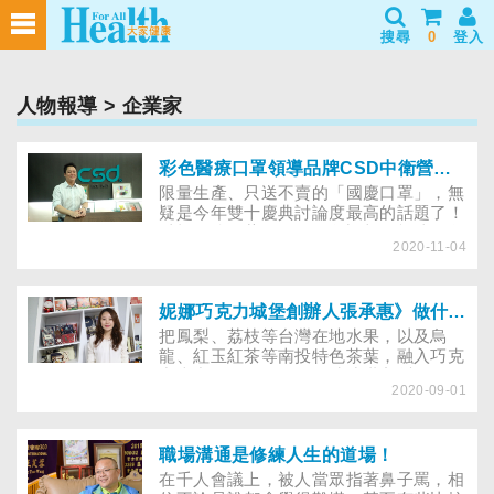
搜尋
0
登入
人物報導
> 企業家
彩色醫療口罩領導品牌CSD中衛營運長張德成》做不到最好，起碼做到我能力的最好！
限量生產、只送不賣的「國慶口罩」，無
疑是今年雙十慶典討論度最高的話題了！
以橘、綠、紫三種不同色調相互輝映，象
2020-11-04
徵多元且包容的文化，正是由台灣老字號
醫材商「CSD中衛」出品。透過繽紛色
彩，加上牛仔、蕾絲等異材質拼接，今年
36歲的張德成為口罩賦予了新的定義，讓
妮娜巧克力城堡創辦人張承惠》做什麼像什麼，是新時代女性必備技能！
過去只有在醫療院所才會出現的口罩，成
把鳳梨、荔枝等台灣在地水果，以及烏
為彩色的時尚配件！作為臺灣知名醫材龍
龍、紅玉紅茶等南投特色茶葉，融入巧克
頭第三代接班人，張德成不僅是設計師、
力當中，Cona’s妮娜巧克力夢想城堡在
企業家，也是黑道三段的跆拳道教練、華
2020-09-01
2019年「ICA世界巧克力大賽」勇奪1金2
納簽約的專屬詞曲創作人。問他能在協槓
銀佳績，成功將台灣巧克力品牌推向國際
人生中取得平衡的祕訣是什麼？他眼神堅
舞台。今年38歲的張承惠作為總經理，凡
定地說：「做不到最好，我起碼做到我能
事親力親為，不僅參與巧克力的開發和製
職場溝通是修練人生的道場！
力的最好！」
作，也常帶領員工一起赴國外進修與學
在千人會議上，被人當眾指著鼻子罵，相