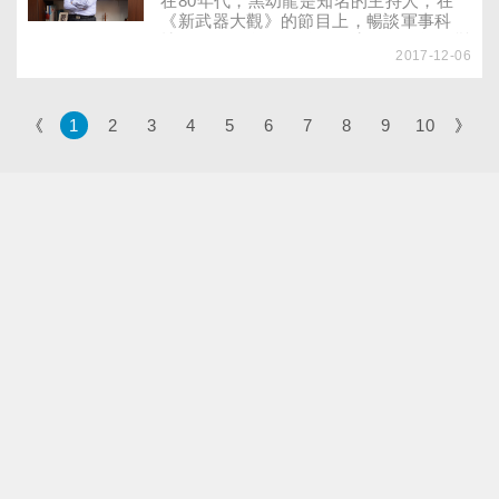
在80年代，黑幼龍是知名的主持人，在
《新武器大觀》的節目上，暢談軍事科
技；到了90年代，他的人生有了轉折，變
2017-12-06
成「人際溝通專家」。在1987年，他引
進全球知名的企業訓練課程「卡內基」。
許多人想問他怎麼才能成功？他說：「成
功從來都不是取決於起跑點，而是在轉折
《
1
2
3
4
5
6
7
8
9
10
》
點。」