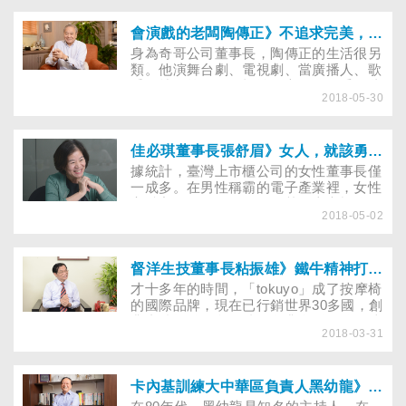
的環境又會出現什麼變化？我們該怎麼學
習？又該如何教育下一代？
會演戲的老闆陶傳正》不追求完美，人生更快樂
身為奇哥公司董事長，陶傳正的生活很另
類。他演舞台劇、電視劇、當廣播人、歌
手，就傳統的價值標準而言，他似乎有些
2018-05-30
不務正業，然而，他卻認為：「很多事情
考慮太多，就不用做了」。 不追求名
牌、外在表像的他，把生活的重心放在興
趣的追求上，不鑽牛角尖，不要求完美，
佳必琪董事長張舒眉》女人，就該勇於實現自我！
做自己喜歡的事，在興趣中找到了自己的
據統計，臺灣上市櫃公司的女性董事長僅
節奏，既快樂又滿足。
一成多。在男性稱霸的電子產業裡，女性
高階主管是稀有動物，尤其在上市櫃公司
2018-05-02
裡，更是鳳毛麟角；而佳必琪董座張舒
眉，就是其中之一。她白手起家，沒有富
爸爸，幾十年來全靠自己的一雙手，把佳
必琪帶領到上市的規模。近年，她還創立
督洋生技董事長粘振雄》鐵牛精神打造按摩椅王國
了社會企業「非常木蘭」來幫助女性創業
才十多年的時間，「tokuyo」成了按摩椅
圓夢，想把「女力」傳承下去、開枝散
的國際品牌，現在已行銷世界30多國，創
葉……
業者粘振雄有段獨特的創業資歷，他53歲
2018-03-31
從職場退休，賭上退休金，毅然創業。當
時周遭9成的人都反對，但他覺得健康產
業是趨勢，以吃苦當吃補的鐵牛精神度過
創業前期的煎熬……
卡內基訓練大中華區負責人黑幼龍》成功不是贏在起跑點