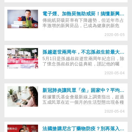
溝通後，未獲得改善，她該怎麼做？檢舉
有用嗎？還是要自行加裝排氣系統，改善
室內空氣品質？
電子煙、加熱菸無助戒菸！搞懂新興菸品真面目
傳統紙菸吸菸率有下降趨勢，但近年市占
率激增的新興菸品，已成為健康的新危
害。美國疾病預防控制中心最新調查發
2020-05-05
現，截至2020年2月18日，電子煙已造成
全美50個州，至少2,807人因肺損傷而住
院，68人死亡。這一支支造型酷炫、吸食
還有糖果、薄荷、珍奶味的新興菸品，是
孫越逝世兩周年，不忘孫叔生前最大期望：拒菸，莫讓下一代成為新癮害世代！
「包著糖衣的毒藥」，有高劑量的尼古
5月1日是孫越叔叔逝世兩周年紀念日，除
丁，更容易成癮，會傷害腦部發育、無法
了懷念孫叔叔的公益典範，謹記他的囑
戒菸，還有爆炸與致癌等風險……
咐：「莫讓下一代成為新癮害世代！」董
2020-05-04
氏基金會持續推動能幫助最多人的《菸害
防制法》修法及「戒菸就贏比賽」。
新冠肺炎讓民眾「坐」困家中？平均每10人就有1人每日坐超過12小時
根據董氏基金會最新線上調查指出，超過
五成民眾在近一個月的生活型態出現各種
變化，38.3％每日「坐著」時間超過8小
2020-05-04
時，70.5％的民眾生活型態總是經常以
「坐式」（如聊天、開車、看電視、閱
讀、上網等）為主，且有45.7％民眾認為
自己的「身體活動量」與疫情前相較少很
法國搶購尼古丁藥物防疫？別再落入菸商陷阱！快把握最後一天報名「2020戒菸就贏」抽30萬獎金