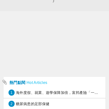
》
熱門點閱
Hot Articles
1
海外度假、就業、遊學保障加倍，富邦產險「一期逐夢」專案加碼遠距醫療與緊急救援
2
糖尿病患的足部保健