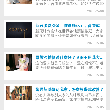
走、太極拳、跳舞、游泳及騎腳踏車等中
藍光下，會加速皮膚老化、鬆弛？年過60
強度運動，都可以達到強化骨骼、提升心
歲的陳媽媽，近年發現浮腫的眼袋越來越
肺功能等效果。
2020-05-08
明顯……，自從學會使用平板電腦後，睡
前必定滑到累了才肯就寢，陳媽媽聽說，
螢幕藍光近距離直射皮膚，會導致長斑和
色素沉澱，擔心是不是因為長期使用3C
新冠肺炎引發「肺纖維化」，會造成終生呼吸困難？
產品，而加速了肌膚老化？
新冠肺炎疫情在世界各地襲捲蔓延，大家
關注的問題不外乎是如何保護自己遠離病
毒，以及「聽說得了新冠肺炎，之後容易
2020-05-06
肺纖維化，終生呼吸困難？」本刊專訪振
興醫院內科部陶啟偉主任，為民眾解惑。
母親節禮物送什麼好？９個不用花大錢就能送進心坎裡的禮物
這個週末就是母親節了！還在煩惱不知道
要送什麼禮物嗎？每年五月碰上報稅季，
想送禮又擔心荷包大失血嗎？本文特別為
2020-05-06
小資族精心挑選熱門母親節禮物，有的甚
至五千元有找，保證不用花大錢就能送進
媽媽心坎裡！
鄰居菸味飄到我家，怎麼檢舉或改善？
沒有人喜歡別人家的菸味飄到自己家裡，
降低居家空氣品質。家住大樓的紜湘發現
鄰居在大樓內抽菸，二手菸常經由浴室管
2020-05-05
線飄到自己家裡，危害家人健康。與鄰居