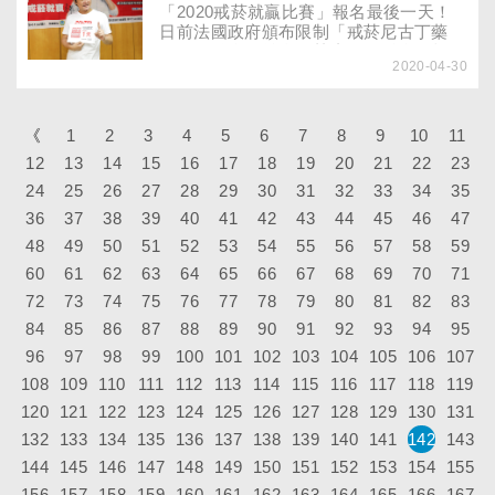
多。
「2020戒菸就贏比賽」報名最後一天！
日前法國政府頒布限制「戒菸尼古丁藥
物」的銷售，並全面禁止網路販售，起因
2020-04-30
竟是一項還未經學術界審查的研究指出，
尼古丁可能有助降低新冠肺炎感染風險？
亞太地區拒菸協會永久榮譽秘書長、美國
杜蘭大學名譽教授陳紫郎提醒，醫學已經
《
1
2
3
4
5
6
7
8
9
10
11
證實，使用任何菸品都是新冠肺炎高危險
12
13
14
15
16
17
18
19
20
21
22
23
群，千萬不要誤以為吸菸或不吸菸者使用
24
25
26
27
尼古丁藥物可以防疫！台大及榮總多位醫
28
29
30
31
32
33
34
35
師提醒，戒菸才能防疫！董氏基金會表
36
37
38
39
40
41
42
43
44
45
46
47
示，5月1日是推動台灣菸害防制34年的
48
49
50
51
52
53
54
55
56
57
58
59
孫越叔叔逝世兩周年，恰逢新冠肺炎疫
情，更要提醒大家，戒菸抗疫趁現在，戒
60
61
62
63
64
65
66
67
68
69
70
71
菸及早、生命美好！
72
73
74
75
76
77
78
79
80
81
82
83
84
85
86
87
88
89
90
91
92
93
94
95
96
97
98
99
100
101
102
103
104
105
106
107
108
109
110
111
112
113
114
115
116
117
118
119
120
121
122
123
124
125
126
127
128
129
130
131
132
133
134
135
136
137
138
139
140
141
142
143
144
145
146
147
148
149
150
151
152
153
154
155
156
157
158
159
160
161
162
163
164
165
166
167