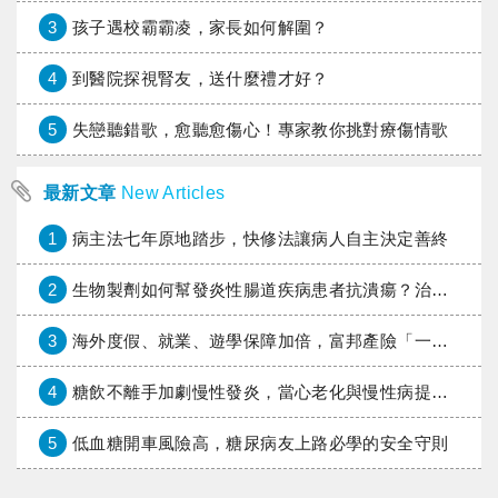
3
孩子遇校霸霸凌，家長如何解圍？
4
到醫院探視腎友，送什麼禮才好？
5
失戀聽錯歌，愈聽愈傷心！專家教你挑對療傷情歌
最新文章
New Articles
1
病主法七年原地踏步，快修法讓病人自主決定善終
2
生物製劑如何幫發炎性腸道疾病患者抗潰瘍？治療進展與健保給付困境一次看
3
海外度假、就業、遊學保障加倍，富邦產險「一期逐夢」專案加碼遠距醫療與緊急救援
4
糖飲不離手加劇慢性發炎，當心老化與慢性病提早報到
5
低血糖開車風險高，糖尿病友上路必學的安全守則