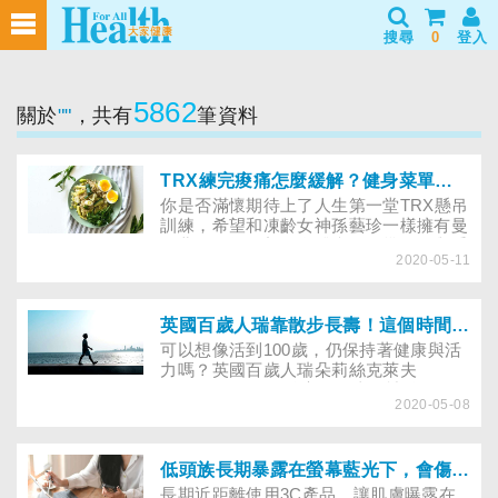
搜尋
0
登入
5862
關於
""
，共有
筆資料
TRX練完痠痛怎麼緩解？健身菜單這樣吃，增肌減脂效果加乘！
你是否滿懷期待上了人生第一堂TRX懸吊
訓練，希望和凍齡女神孫藝珍一樣擁有曼
妙曲線，卻沒想到身體痛了好幾天，舉手
2020-05-11
拿東西、上下樓梯都很困難和疼痛，分不
清到底是運動後正常的肌肉痠痛，還是肌
肉受傷了？有哪些舒緩或治療的方式？
TRX訓練前後又該補充什麼營養？
英國百歲人瑞靠散步長壽！這個時間散步，健康效果更加乘
可以想像活到100歲，仍保持著健康與活
力嗎？英國百歲人瑞朵莉絲克萊夫
（Doris Cleife）分享，長壽秘訣除了吃
2020-05-08
得好，「散步」也是重要的一環！也許你
認為，看似簡單的走路，不會讓身體有太
多變化；然而，多數證據顯示，只要稍微
增加身體的活動量，就可以促進健康！也
低頭族長期暴露在螢幕藍光下，會傷皮膚嗎？
就是說，不一定要讓自己累垮，只要是健
長期近距離使用3C產品，讓肌膚曝露在