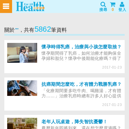
搜尋
0
登入
5862
關於
""
，共有
筆資料
懷孕時得乳癌，治療與小孩怎麼取捨？
懷孕期間得了乳癌，如何治療才能夠保全
孕婦和胎兒？懷孕中後期能化療嗎？得了
乳癌接受化療後，還能再懷孕嗎？眾多疑
2017-01-23
問，請醫師幫你解答。
抗癌期間怎麼吃，才有體力戰勝乳癌？
「化療期間要多吃牛肉、喝雞湯，才有體
力……」治療乳癌時總有許多人好心提供
飲食的建議，到底乳癌化療期間及化療完
2017-01-23
成後，飲食該注意什麼？化療期間可吃營
養補充品嗎？完成化療後，能再吃炸雞、
甜點嗎？８個你最想知道的抗癌飲食疑
惑，一一為你解答。
老年人玩桌遊，降失智抗憂鬱！
農曆新年即將到來，還在想怎麼度過嗎？