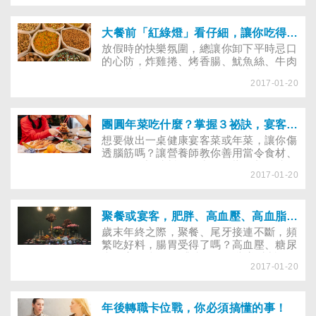
新意嗎？今年換個方式烹調，增添不一樣
的風味吧！
大餐前「紅綠燈」看仔細，讓你吃得更安心！
放假時的快樂氛圍，總讓你卸下平時忌口
的心防，炸雞捲、烤香腸、魷魚絲、牛肉
乾、花生……一口接一口嗎？當心吃進過
2017-01-20
多增加身體負擔的食物，讓你急診跑醫
院。本篇教你選對飲食，紅燈食物少吃、
綠燈食物放心吃！
團圓年菜吃什麼？掌握３祕訣，宴客料理健康上桌！
想要做出一桌健康宴客菜或年菜，讓你傷
透腦筋嗎？讓營養師教你善用當令食材、
再用天然調味料，做出不一樣的新風味！
2017-01-20
聚餐或宴客，肥胖、高血壓、高血脂、糖尿病、腎臟病友，如何吃澎湃卻少負擔
歲末年終之際，聚餐、尾牙接連不斷，頻
繁吃好料，腸胃受得了嗎？高血壓、糖尿
病、高血脂、 腎臟病友，品嘗美味料理
2017-01-20
時，又該注意哪些細節，才能吃得健康沒
負擔？
年後轉職卡位戰，你必須搞懂的事！