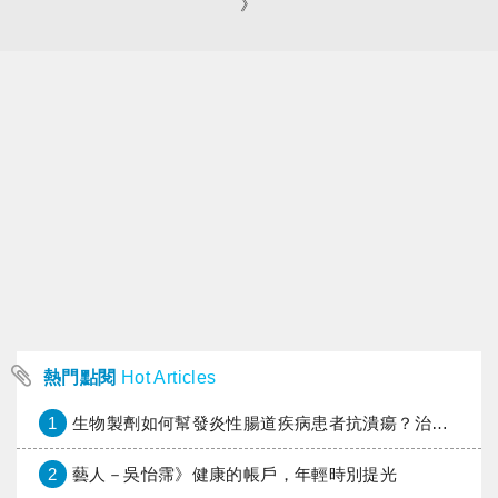
》
熱門點閱
Hot Articles
1
生物製劑如何幫發炎性腸道疾病患者抗潰瘍？治療進展與健保給付困境一次看
2
藝人－吳怡霈》健康的帳戶，年輕時別提光