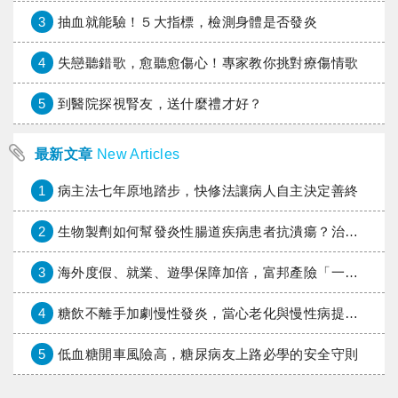
3
抽血就能驗！５大指標，檢測身體是否發炎
4
失戀聽錯歌，愈聽愈傷心！專家教你挑對療傷情歌
5
到醫院探視腎友，送什麼禮才好？
最新文章
New Articles
1
病主法七年原地踏步，快修法讓病人自主決定善終
2
生物製劑如何幫發炎性腸道疾病患者抗潰瘍？治療進展與健保給付困境一次看
3
海外度假、就業、遊學保障加倍，富邦產險「一期逐夢」專案加碼遠距醫療與緊急救援
4
糖飲不離手加劇慢性發炎，當心老化與慢性病提早報到
5
低血糖開車風險高，糖尿病友上路必學的安全守則