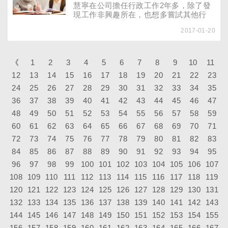
慧寧在公司擔任行政工作2年多，除了發
現工作非興趣所在，也想多嘗試其他行
業，但又擔心景氣不好，年後轉職反讓自
2017-01-20
己成為失業一族。想轉職，要考慮哪些事
呢？ 年前年後，人心浮動，加上年終獎
金結清去年工作成果，新的一年讓人想有
個全新的展望，使這段期間常成為一年中
《
1
2
3
4
5
6
7
8
9
10
11
轉職潮的最高峰。你也考慮年後轉職嗎？
12
13
14
15
16
17
18
19
20
21
22
23
想轉職，先聽聽專業的建議。
24
25
26
27
28
29
30
31
32
33
34
35
36
37
38
39
40
41
42
43
44
45
46
47
48
49
50
51
52
53
54
55
56
57
58
59
60
61
62
63
64
65
66
67
68
69
70
71
72
73
74
75
76
77
78
79
80
81
82
83
84
85
86
87
88
89
90
91
92
93
94
95
96
97
98
99
100
101
102
103
104
105
106
107
108
109
110
111
112
113
114
115
116
117
118
119
120
121
122
123
124
125
126
127
128
129
130
131
132
133
134
135
136
137
138
139
140
141
142
143
144
145
146
147
148
149
150
151
152
153
154
155
156
157
158
159
160
161
162
163
164
165
166
167