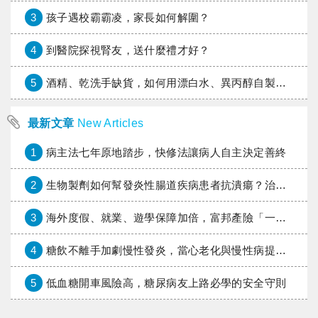
3
孩子遇校霸霸凌，家長如何解圍？
4
到醫院探視腎友，送什麼禮才好？
5
酒精、乾洗手缺貨，如何用漂白水、異丙醇自製消毒水？
最新文章
New Articles
1
病主法七年原地踏步，快修法讓病人自主決定善終
2
生物製劑如何幫發炎性腸道疾病患者抗潰瘍？治療進展與健保給付困境一次看
3
海外度假、就業、遊學保障加倍，富邦產險「一期逐夢」專案加碼遠距醫療與緊急救援
4
糖飲不離手加劇慢性發炎，當心老化與慢性病提早報到
5
低血糖開車風險高，糖尿病友上路必學的安全守則