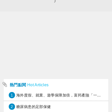
》
熱門點閱
Hot Articles
1
海外度假、就業、遊學保障加倍，富邦產險「一期逐夢」專案加碼遠距醫療與緊急救援
2
糖尿病患的足部保健