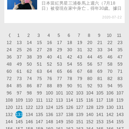
以幫助緩解腸道不適的症狀，也能改善負
日本當紅男星三浦春馬上週六（7月18
面情緒，讓腸道順暢溜溜！
日）被發現在家中身亡，得年30歲。據日
媒報導，三浦春馬自殺前沒有任何預兆，
2020-07-22
不僅在事發前三天，曾在IG貼出新戲《錢
的盡頭是愛情的開始》宣傳照，提醒大家
9月記得收看，甚至到了17日早晨都還照
常到劇組拍攝，直到17日晚間才開始失
《
1
2
3
4
5
6
7
8
9
10
11
聯，因此消息曝光後，許多圈內好友和粉
12
13
14
15
16
17
18
19
20
21
22
23
絲都難以接受。然而，像這種「看起來很
24
25
26
27
開朗，卻想不開」的憂鬱症患者並不在少
28
29
30
31
32
33
34
35
數，從去年底開始，歐美各國便在社群媒
36
37
38
39
40
41
42
43
44
45
46
47
體上發起「#faceofdepression」活動，
48
49
50
51
52
53
54
55
56
57
58
59
呼籲大家別忽略了身邊「假面憂鬱」（又
稱「微笑憂鬱」）的朋友！
60
61
62
63
64
65
66
67
68
69
70
71
72
73
74
75
76
77
78
79
80
81
82
83
84
85
86
87
88
89
90
91
92
93
94
95
96
97
98
99
100
101
102
103
104
105
106
107
108
109
110
111
112
113
114
115
116
117
118
119
120
121
122
123
124
125
126
127
128
129
130
131
132
133
134
135
136
137
138
139
140
141
142
143
144
145
146
147
148
149
150
151
152
153
154
155
156
157
158
159
160
161
162
163
164
165
166
167