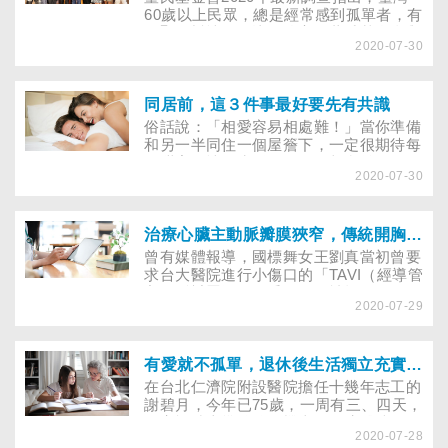
程中反覆感染，引發敗血性休克及多重器
60歲以上民眾，總是經常感到孤單者，有
官衰竭，不幸離世。究竟什麼是「吸入性
明顯憂鬱情緒的比例較高。董氏基金會與
肺炎」？該如何預防？假如家中有吸入性
2020-07-30
寶佳公益慈善基金會合作促進老年心理健
肺炎的長者，照護上應注意什麼？
康宣導計畫，特別邀請資深藝人艾珍、陶
傳正、任明廷、陳季霞等多位名人，以及
老年精神科醫師蔡佳芬一同拍攝「銀髮學
同居前，這３件事最好要先有共識
堂」系列短片及「一個人的快樂」老年心
俗話說：「相愛容易相處難！」當你準備
理健康促進宣導影片，呼籲大眾重視老年
和另一半同住一個屋簷下，一定很期待每
心理健康，同時鼓勵銀髮族找到生活的樂
天甜蜜的情侶生活，只不過相處並不是件
子！
2020-07-30
簡單的事，建議不要匆匆地搬進去住，最
好先針對以下事情取得共識。因為假如兩
人在這些生活瑣事中沒有共識，感情很容
易就會在小小的摩擦、爭吵中，漸漸消
治療心臟主動脈瓣膜狹窄，傳統開胸手術、TAVI「經導管主動脈瓣置換術」怎麼選？
磨。
曾有媒體報導，國標舞女王劉真當初曾要
求台大醫院進行小傷口的「TAVI（經導管
主動脈瓣置換）」手術，但被拒絕，有媒
2020-07-29
體懷疑手術的選擇錯誤，是造成她死亡的
原因。但其實，劉真後來在台北榮總進行
的並不是TAVI手術，因為TAVI手術本來
就不適合年輕人做，反而是需要「開胸」
有愛就不孤單，退休後生活獨立充實，才是「對自己好」
的大規模手術更適合年輕人，這究竟是為
在台北仁濟院附設醫院擔任十幾年志工的
什麼呢？就讓我們來弄懂。
謝碧月，今年已75歲，一周有三、四天，
從家裡騎十幾分鐘的機車到仁濟醫院服
2020-07-28
務。除了當志工，她也上了很多仁濟院的