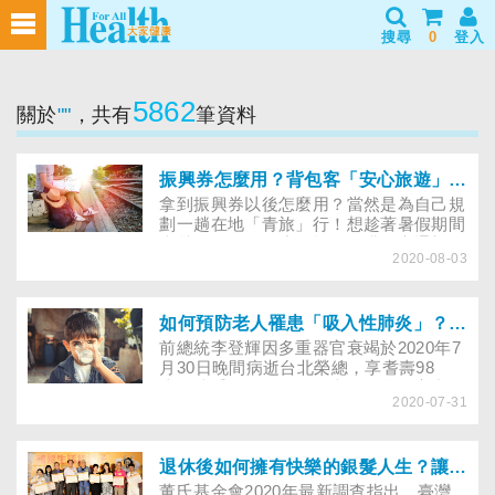
搜尋
0
登入
5862
關於
""
，共有
筆資料
振興券怎麼用？背包客「安心旅遊」首選！６間穿梭在老宅間的特色青旅
拿到振興券以後怎麼用？當然是為自己規
劃一趟在地「青旅」行！想趁著暑假期間
來趟一個人的深度行旅嗎？搭配交通部推
2020-08-03
出的安心旅遊方案，從7/1到10/31期間都
可以在相關的合作旅店使用喔！本篇特別
為你嚴選出全台6間由老舊建物翻新、並
有參與安旅方案的不踩雷背包客棧，每晚
如何預防老人罹患「吸入性肺炎」？日常照護該注意什麼？
$400-$600就能在刻著歷史紋理，並融入
前總統李登輝因多重器官衰竭於2020年7
現代元素的復古風老宅中觸摸它的溫度、
月30日晚間病逝台北榮總，享耆壽98
感受老派卻從未過時的味道。 《小編悄
歲。據悉，今年二月，李前總統在家中進
悄話》相較其他的住宿方式，雖然青旅相
2020-07-31
食時不慎嗆咳，出現呼吸困難，就醫後確
較簡約許多，但是更有機會零距離的和
診吸入性肺炎及心臟衰竭，住院不到半個
月就突發心因性休克，雖立即CPR急
救、並使用呼吸器，但仍因高齡，加上本
退休後如何擁有快樂的銀髮人生？讓資深藝人告訴你「老年不憂鬱」的秘訣！
身有多重慢性疾病，抵抗力較差，住院過
董氏基金會2020年最新調查指出，臺灣