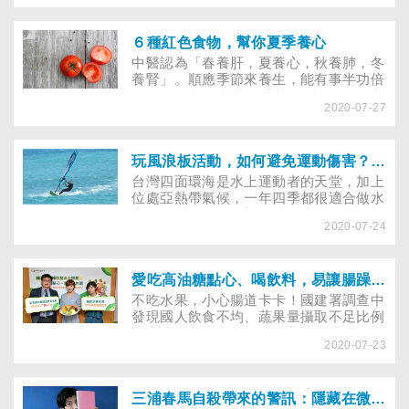
樂齡課程來豐富生活。不時和朋友一起游
泳、學歌仔戲、做香皂……生活忙碌精
彩。她笑著說，有時會對老化感到無力，
６種紅色食物，幫你夏季養心
這需要調適；可是，在生活中安排喜歡做
中醫認為「春養肝，夏養心，秋養肺，冬
的事，不依賴子女，才是「對自己好一
養腎」。順應季節來養生，能有事半功倍
點」的方式......
的作用。中醫所講的「心」，和西醫的心
2020-07-27
不一樣。在中醫看來，夏季屬火，因火氣
通於心、火性為動，易使人心神煩亂，出
現口渴、胸悶、心悸、失眠等症狀。盛夏
時節養生重「養心」，究竟「心」要如何
玩風浪板活動，如何避免運動傷害？什麼是「梨狀肌症候群」？
養？哪些紅色食物可多吃？
台灣四面環海是水上運動者的天堂，加上
位處亞熱帶氣候，一年四季都很適合做水
上活動。今年因為新冠肺炎疫情攪局，打
2020-07-24
亂出國旅遊的計畫，不少民眾都選擇到澎
湖、蘭嶼、綠島、小琉球等離島遊玩。而
水上活動，正是離島旅遊必備行程之一，
像是浮潛、衝浪、透明獨木舟、SUP（立
愛吃高油糖點心、喝飲料，易讓腸躁症、便祕、自律神經失調找上門？
槳）、香蕉船、風浪板……等等，無不吸
不吃水果，小心腸道卡卡！國建署調查中
引遊客體驗。本文帶您認識「風浪板」，
發現國人飲食不均、蔬果量攝取不足比例
並說明該如何預防體驗後，出現「梨狀肌
偏高，許多上班族的下午茶時常選擇餅
症候群」！
2020-07-23
乾、飲料、油炸物等點心，長期下來不僅
會影響腸道健康，對於身心也會造成影
響。董氏基金會食品營養中心鼓勵民眾，
每天攝取兩個拳頭大的水果份量，不僅可
三浦春馬自殺帶來的警訊：隱藏在微笑背後的哀傷，你周圍有「假面憂鬱」的親友嗎？