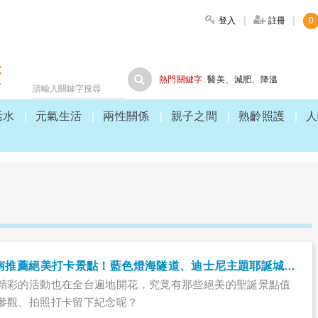
登入
註冊
0
大家健康
熱門關鍵字.
醫美
、
減肥
、
降溫
活水
元氣生活
兩性關係
親子之間
熟齡照護
人
2020聖誕節北中南推薦絕美打卡景點！藍色燈海隧道、迪士尼主題耶誕城，必逛必拍攻略全在這！
精彩的活動也在全台遍地開花，究竟有那些絕美的聖誕景點值
參觀、拍照打卡留下紀念呢？