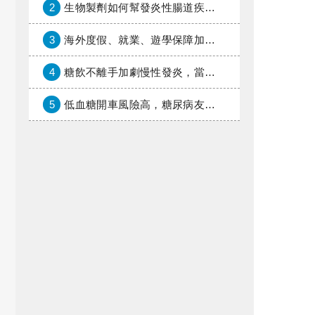
2
生物製劑如何幫發炎性腸道疾病患者抗潰瘍？治療進展與健保給付困境一次看
3
海外度假、就業、遊學保障加倍，富邦產險「一期逐夢」專案加碼遠距醫療與緊急救援
4
糖飲不離手加劇慢性發炎，當心老化與慢性病提早報到
5
低血糖開車風險高，糖尿病友上路必學的安全守則