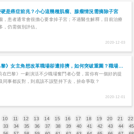
變硬是癌症前兆？小心這幾種肌瘤、腺瘤情況需摘除子宮
瘤，患者通常會很擔心要拿掉子宮；不過醫生解釋，目前治療
多，仍需個別評估。
2020-12-03
夯劇《艾蜜莉在巴黎》女主角想改革職場卻遭排擠，如何突破重圍？職場治療師揭3大溝通技巧！
《艾蜜莉在巴黎》一劇演活不少職場奮鬥者心聲，當你有一個好的提
及同事都反對，到底該不該堅持下去，拚命爭取？
2020-12-01
10
11
12
13
14
15
16
17
18
19
20
21
22
33
34
35
36
37
38
39
40
41
42
43
44
45
56
57
58
59
60
61
62
63
64
65
66
67
68