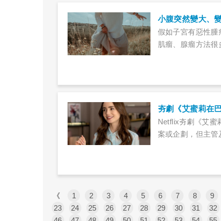
小腹突然變大、
假如子宮有惡性腫
肌瘤、腺瘤方法很
Netflix夯劇
案或企劃，但主管
《
1
2
3
4
5
6
7
8
9
23
24
25
26
27
28
29
30
31
32
46
47
48
49
50
51
52
53
54
55