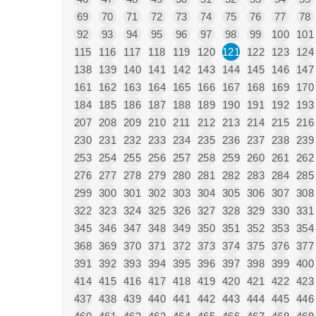
69
70
71
72
73
74
75
76
77
78
92
93
94
95
96
97
98
99
100
101
115
116
117
118
119
120
121
122
123
124
138
139
140
141
142
143
144
145
146
147
161
162
163
164
165
166
167
168
169
170
184
185
186
187
188
189
190
191
192
193
207
208
209
210
211
212
213
214
215
216
230
231
232
233
234
235
236
237
238
239
253
254
255
256
257
258
259
260
261
262
276
277
278
279
280
281
282
283
284
285
299
300
301
302
303
304
305
306
307
308
322
323
324
325
326
327
328
329
330
331
345
346
347
348
349
350
351
352
353
354
368
369
370
371
372
373
374
375
376
377
391
392
393
394
395
396
397
398
399
400
414
415
416
417
418
419
420
421
422
423
437
438
439
440
441
442
443
444
445
446