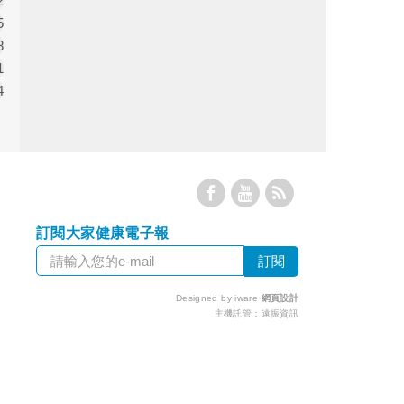
2
5
8
1
4
訂閱大家健康電子報
Designed by iware
網頁設計
主機託管：
遠振資訊