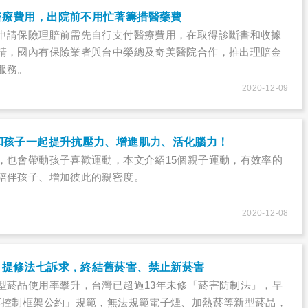
醫療費用，出院前不用忙著籌措醫藥費
申請保險理賠前需先自行支付醫療費用，在取得診斷書和收據
請，國內有保險業者與台中榮總及奇美醫院合作，推出理賠金
服務。
2020-12-09
和孩子一起提升抗壓力、增進肌力、活化腦力！
，也會帶動孩子喜歡運動，本文介紹15個親子運動，有效率的
陪伴孩子、增加彼此的親密度。
2020-12-08
」提修法七訴求，終結舊菸害、禁止新菸害
型菸品使用率攀升，台灣已超過13年未修「菸害防制法」，早
草控制框架公約」規範，無法規範電子煙、加熱菸等新型菸品，