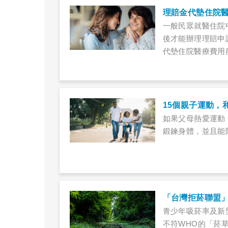
理賠金代墊住院
一般民眾就醫住院
後才能辦理理賠申
代墊住院醫療費用
15個親子運動，
如果父母熱愛運動
鍛鍊身體，並且能
「台灣拒菸聯盟
青少年吸菸率及新
不符WHO的「菸