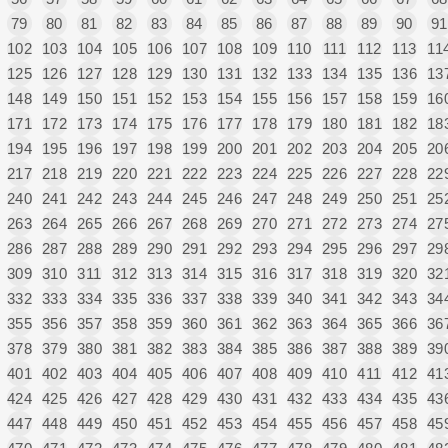
79
80
81
82
83
84
85
86
87
88
89
90
91
102
103
104
105
106
107
108
109
110
111
112
113
11
125
126
127
128
129
130
131
132
133
134
135
136
13
148
149
150
151
152
153
154
155
156
157
158
159
16
171
172
173
174
175
176
177
178
179
180
181
182
18
194
195
196
197
198
199
200
201
202
203
204
205
20
217
218
219
220
221
222
223
224
225
226
227
228
22
240
241
242
243
244
245
246
247
248
249
250
251
25
263
264
265
266
267
268
269
270
271
272
273
274
27
286
287
288
289
290
291
292
293
294
295
296
297
29
309
310
311
312
313
314
315
316
317
318
319
320
32
332
333
334
335
336
337
338
339
340
341
342
343
34
355
356
357
358
359
360
361
362
363
364
365
366
36
378
379
380
381
382
383
384
385
386
387
388
389
39
401
402
403
404
405
406
407
408
409
410
411
412
41
424
425
426
427
428
429
430
431
432
433
434
435
43
447
448
449
450
451
452
453
454
455
456
457
458
45