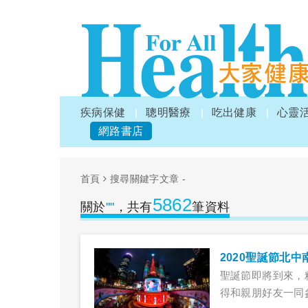
疾病保健
聰明醫療
吃出健康
心靈
網路書店
首頁
搜尋關鍵字文章 -
5862
關於
""
，共有
筆資料
聖誕節即將到來，
得和親朋好友一同