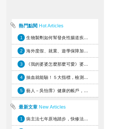
熱門點閱
Hot Articles
1
生物製劑如何幫發炎性腸道疾病患者抗潰瘍？治療進展與健保給付困境一次看
2
海外度假、就業、遊學保障加倍，富邦產險「一期逐夢」專案加碼遠距醫療與緊急救援
3
《我的婆婆怎麼那麼可愛》婆婆希望媳婦放棄領取已故兒子身故理賠金，可以這樣做嗎？
4
抽血就能驗！５大指標，檢測身體是否發炎
5
藝人－吳怡霈》健康的帳戶，年輕時別提光
最新文章
New Articles
1
病主法七年原地踏步，快修法讓病人自主決定善終