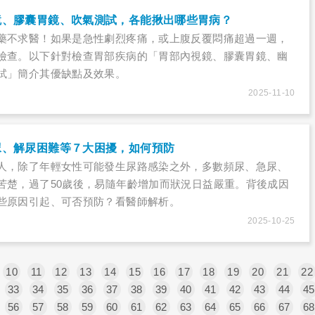
鏡、膠囊胃鏡、吹氣測試，各能揪出哪些胃病？
藥不求醫！如果是急性劇烈疼痛，或上腹反覆悶痛超過一週，
檢查。以下針對檢查胃部疾病的「胃部內視鏡、膠囊胃鏡、幽
試」簡介其優缺點及效果。
2025-11-10
尿、解尿困難等７大困擾，如何預防
人，除了年輕女性可能發生尿路感染之外，多數頻尿、急尿、
苦楚，過了50歲後，易隨年齡增加而狀況日益嚴重。背後成因
些原因引起、可否預防？看醫師解析。
2025-10-25
10
11
12
13
14
15
16
17
18
19
20
21
22
33
34
35
36
37
38
39
40
41
42
43
44
45
56
57
58
59
60
61
62
63
64
65
66
67
68