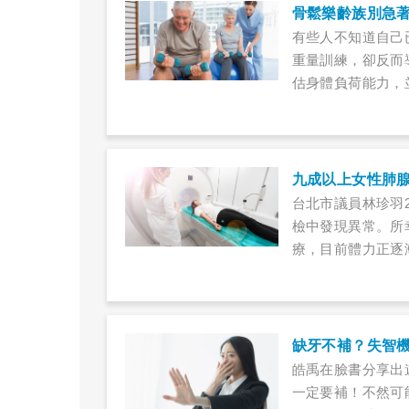
骨鬆樂齡族別急著
有些人不知道自己
重量訓練，卻反而
估身體負荷能力，
九成以上女性肺腺
台北市議員林珍羽
檢中發現異常。所
療，目前體力正逐
缺牙不補？失智機
​皓禹在臉書分享
一定要補！不然可