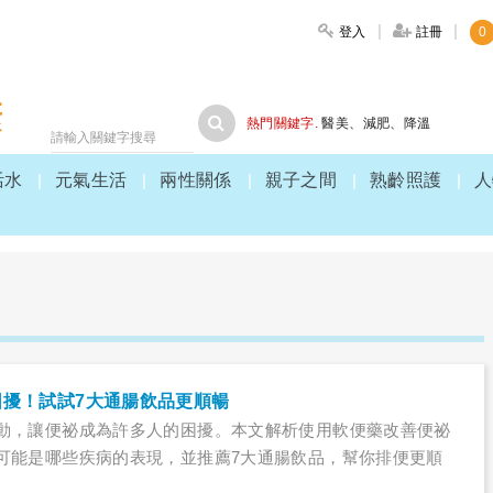
登入
註冊
0
大家健康
熱門關鍵字.
醫美
、
減肥
、
降溫
活水
元氣生活
兩性關係
親子之間
熟齡照護
人
困擾！試試7大通腸飲品更順暢
動，讓便祕成為許多人的困擾。本文解析使用軟便藥改善便祕
可能是哪些疾病的表現，並推薦7大通腸飲品，幫你排便更順