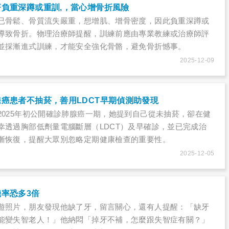
負重深蹲或重訓,，當心增骨折風險
已骨鬆、骨質流失嚴重，想增肌、增骨密度，因此負重深蹲或
導致骨折。物理治療師提醒，訓練前應由專業教練或治療師評
並採漸進式訓練，才能安全強化骨骼，避免骨折憾事。
2025-12-09
癌患者不抽菸，善用LDCT早期偵測助發現
2025年初公開確診肺腺癌一期，她提到自己從未抽菸，卻在健
幸透過胸部低劑量電腦斷層（LDCT）及早確診，並已完成治
漸恢復，提醒大眾別忽略定期健康檢查的重要性。
2025-12-05
率恐多3倍
出遊照片，朋友發現他缺了牙，留言關心，還有人提醒：「缺牙
能變失智老人！」他納悶「掉牙不補，怎麼跟失智症有關？」