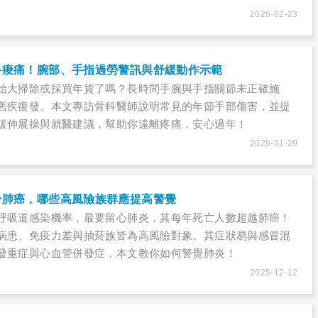
2026-02-23
手痠痛！腕部、手指過勞警訊與舒緩動作示範
始大掃除或採買年貨了嗎？長時間手腕與手指關節未正確施
舊疾復發。本文專訪骨科醫師說明常見的年節手部傷害，並提
緩伸展操與就醫建議，幫助你遠離疼痛，安心過年！
2026-01-29
於肺癌，哪些高風險族群應提高警覺
呼吸道感染機率，最要留心肺炎，其每年死亡人數超越肺癌！
病患、免疫力差與抽菸族皆為高風險對象。其症狀易與感冒混
發重症與心血管併發症，本文教你如何警覺肺炎！
2025-12-12