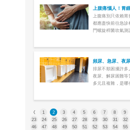
上腹痛惱人！胃
上腹痛別只依賴胃
都應盡快前往急診
門螺旋桿菌吹氣測
頻尿、急尿、夜
排尿不順困擾許多
夜尿、解尿困難等
多元且複雜，是哪
《
1
2
3
4
5
6
7
8
9
23
24
25
26
27
28
29
30
31
32
46
47
48
49
50
51
52
53
54
55