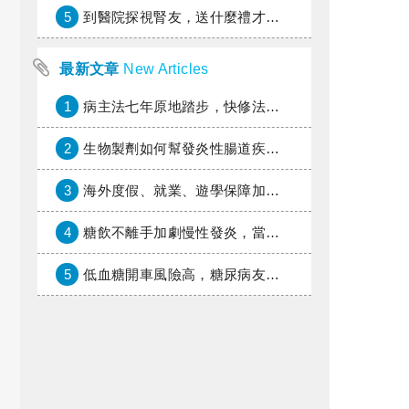
5
到醫院探視腎友，送什麼禮才好？
最新文章
New Articles
1
病主法七年原地踏步，快修法讓病人自主決定善終
2
生物製劑如何幫發炎性腸道疾病患者抗潰瘍？治療進展與健保給付困境一次看
3
海外度假、就業、遊學保障加倍，富邦產險「一期逐夢」專案加碼遠距醫療與緊急救援
4
糖飲不離手加劇慢性發炎，當心老化與慢性病提早報到
5
低血糖開車風險高，糖尿病友上路必學的安全守則