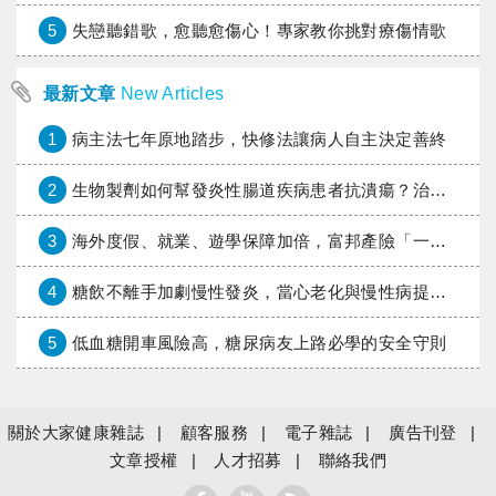
5
失戀聽錯歌，愈聽愈傷心！專家教你挑對療傷情歌
最新文章
New Articles
1
病主法七年原地踏步，快修法讓病人自主決定善終
2
生物製劑如何幫發炎性腸道疾病患者抗潰瘍？治療進展與健保給付困境一次看
3
海外度假、就業、遊學保障加倍，富邦產險「一期逐夢」專案加碼遠距醫療與緊急救援
4
糖飲不離手加劇慢性發炎，當心老化與慢性病提早報到
5
低血糖開車風險高，糖尿病友上路必學的安全守則
關於大家健康雜誌
顧客服務
電子雜誌
廣告刊登
文章授權
人才招募
聯絡我們