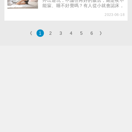
外出遊玩，不論住再好的飯店，總是夜不
能寐、睡不好覺嗎？有人從小就會認床，
讓人感覺這是與生俱來的習氣，但其實很
2023-06-18
可能你是被自己的感覺給「騙」了！究竟
該如何緩解換床後的睡眠障礙，才不至於
失眠呢？
《
1
2
3
4
5
6
》