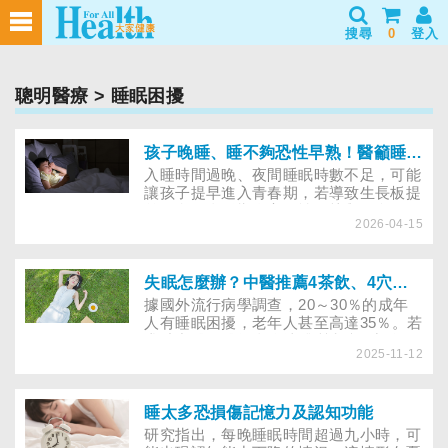
搜尋
0
登入
聰明醫療
> 睡眠困擾
孩子晚睡、睡不夠恐性早熟！醫籲睡眠與運動是長高關鍵
入睡時間過晚、夜間睡眠時數不足，可能
讓孩子提早進入青春期，若導致生長板提
前閉合，會影響身高！性早熟與作息、飲
2026-04-15
食與運動密切相關，家長若能從日常生活
調整，就能幫助孩子健康發育、安心長
高。
失眠怎麼辦？中醫推薦4茶飲、4穴位助好眠
據國外流行病學調查，20～30％的成年
人有睡眠困擾，老年人甚至高達35％。若
求助中醫，醫師會依據體質和病因調整、
2025-11-12
改善失眠。假如煩惱過多而難以入眠，不
妨嘗試安神茶飲及按摩穴位，放鬆緊繃的
心情，提升睡眠品質。
睡太多恐損傷記憶力及認知功能
研究指出，每晚睡眠時間超過九小時，可