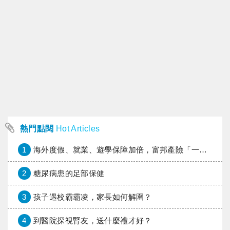
熱門點閱
Hot Articles
1
海外度假、就業、遊學保障加倍，富邦產險「一期逐夢」專案加碼遠距醫療與緊急救援
2
糖尿病患的足部保健
3
孩子遇校霸霸凌，家長如何解圍？
4
到醫院探視腎友，送什麼禮才好？