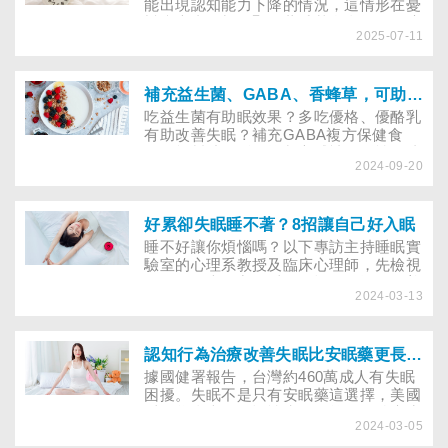
能出現認知能力下降的情況，這情形在憂
鬱症患者更加明顯。董氏基金會提醒，適
2025-07-11
量睡眠才能有效守護大腦健康。
補充益生菌、GABA、香蜂草，可助眠改善失眠？
吃益生菌有助眠效果？多吃優格、優酪乳
有助改善失眠？補充GABA複方保健食
品，能幫助放鬆、抑制交感神經活性，達
2024-09-20
到助眠效果嗎？
好累卻失眠睡不著？8招讓自己好入眠
睡不好讓你煩惱嗎？以下專訪主持睡眠實
驗室的心理系教授及臨床心理師，先檢視
是否有５大不良的睡眠習慣，再運用改善
2024-03-13
睡眠的3種行為療法來破解失眠困擾。
認知行為治療改善失眠比安眠藥更長效！專家力推3種助眠法
據國健署報告，台灣約460萬成人有失眠
困擾。失眠不是只有安眠藥這選擇，美國
睡眠學會表明，慢性失眠的第一線治療應
2024-03-05
是「失眠認知行為治療」，其能解決失眠