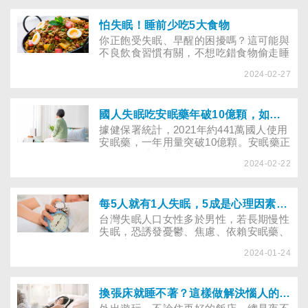
的根本問題。以下由專家分享成功案例及
推薦3種助眠法，不妨試試。
怕失眠！睡前少吃5大食物
你正飽受失眠、早醒的困擾嗎？這可能與
不良飲食習慣有關，不想吃錯食物偷走睡
眠，不妨好好檢視每天吃的食物！
2024-02-27
國人失眠吃安眠藥年破10億顆，如何避免安眠藥副作用及成癮
據健保署統計，2021年約441萬國人使用
安眠藥，一年用量突破10億顆。安眠藥正
確使用有助改善失眠，但錯誤使用恐致隔
2024-02-22
天精神不濟，甚至危及交通安全，或過度
依賴藥物。以下針對民眾服用安眠藥的9
大疑問，請專家一一破解。
每5人就有1人失眠，5成是心理因素引起！「失眠量表」幫你檢視失眠嚴重度
台灣失眠人口女性多於男性，若長期慢性
失眠，恐誘發憂鬱、焦慮、依賴安眠藥、
影響注意力、記憶等問題！太早醒、不好
2024-01-24
睡算失眠嗎？醫師分析各年齡層失眠原
因，教你計算「睡眠效率」，利用「失眠
量表」檢視失眠嚴重度！
換張床就睡不著？這樣做解決惱人的「認床」問題！