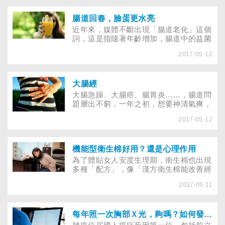
懼，為健康把關。
腸道回春，臉蛋更水亮
近年來，媒體不斷出現「腸道老化」這個
詞，這是指隨著年齡增加，腸道中的益菌
減少、壞菌增加，長期下來造成腸子無法
2017-05-12
吸收營養，積存在體內的毒素卻逐漸進入
其他器官。不想腸道衰老，毛病接踵而
來，得先破除迷思，一步步幫助腸道回
春！
大腸經
大腸急躁、大腸癌、腸胃炎……，腸道問
題層出不窮，一年之初，想要神清氣爽，
創造好的開始？先翻翻大腸經，好好整治
2017-05-12
哀鳴之腸！
機能型衛生棉好用？還是心理作用
為了體貼女人安度生理期，衛生棉也出現
多種「配方」，像「漢方衛生棉能改善經
痛」、「添加薄荷的衛生棉，讓經期不悶
2017-05-11
熱更舒爽」、「綠茶精油能抑制細菌、消
除異味」……加料衛生棉真有這些功效？
專業醫師怎麼看？
每年照一次胸部Ｘ光，夠嗎？如何發現早期肺癌？