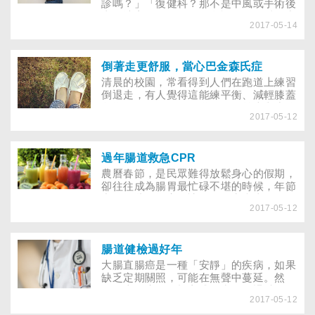
診嗎？」「復健科？那不是中風或手術後
去的地方嗎？」一般人多認為復健科是中
2017-05-14
風或有重大疾病的人會去的地方，事實
上，復健科也能是你解除痠痛的妙幫手！
倒著走更舒服，當心巴金森氏症
清晨的校園，常看得到人們在跑道上練習
倒退走，有人覺得這能練平衡、減輕膝蓋
負擔，然而，你可知道一旦向前走舉步維
2017-05-12
艱、倒退走才舒服，可能隱含神經傳導的
問題！
過年腸道救急CPR
農曆春節，是民眾難得放鬆身心的假期，
卻往往成為腸胃最忙碌不堪的時候，年節
中，哪些行為容易讓腸子累出病來？如何
2017-05-12
解除警報，恢復腸道的元氣？
腸道健檢過好年
大腸直腸癌是一種「安靜」的疾病，如果
缺乏定期關照，可能在無聲中蔓延。然
而，大腸癌的篩檢方式，常令人退避三
2017-05-12
舍，唯有瞭解內容，才能克服健檢時的恐