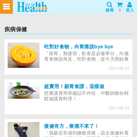
搜尋
0
登入
疾病保健
吃對好食物，向胃痛說bye bye
「保胃」無捷徑，飲食是必修學分，向傷
胃食物說再見，吃對食物，從今天開始養
好胃！ 面對胃痛、胃悶，每餐都要想怎
2017-05-15
麼吃才對，對胃病患者來說是件苦差事！
有些食物含有果膠、黏液蛋白，對胃有保
護效果；而太酸、太硬、太甜、太刺激的
食物通常要避免，就算要吃也切忌空腹食
超實用！顧胃食譜，這樣做
用。這些基本原則以外，更重要的是，患
想要讓胃乖乖聽話不作怪，中醫師教你輕
者能否常觀照自己的（腸）胃狀況，來選
鬆做護胃料理！
擇適當的食物。 新店耕莘醫院營養師謝
佑偵表示，從營養學的角度來看，「均衡
2017-05-15
飲食、定時定量」是很重要的，即使有些
食物對胃壁黏膜有修復效果，還是別餐餐
吃、吃太多，且要定時、定量，盡量別誤
復健有方，痠痛不來了！
餐、暴飲暴食，也是非常關鍵的保養之
「我最近常感到腰痠背痛，該去復健科看
道。