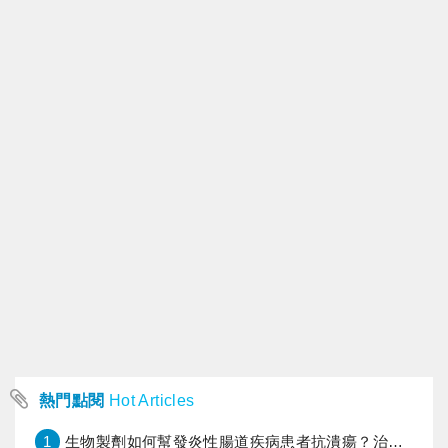
熱門點閱
Hot Articles
1
生物製劑如何幫發炎性腸道疾病患者抗潰瘍？治療進展與健保給付困境一次看