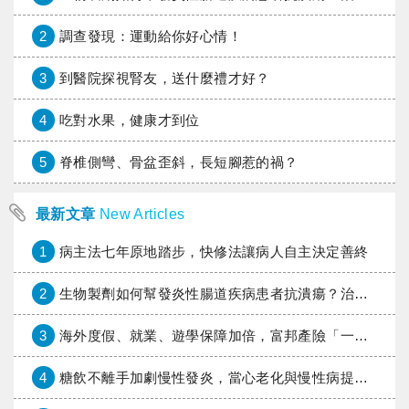
2
調查發現：運動給你好心情！
3
到醫院探視腎友，送什麼禮才好？
4
吃對水果，健康才到位
5
脊椎側彎、骨盆歪斜，長短腳惹的禍？
最新文章
New Articles
1
病主法七年原地踏步，快修法讓病人自主決定善終
2
生物製劑如何幫發炎性腸道疾病患者抗潰瘍？治療進展與健保給付困境一次看
3
海外度假、就業、遊學保障加倍，富邦產險「一期逐夢」專案加碼遠距醫療與緊急救援
4
糖飲不離手加劇慢性發炎，當心老化與慢性病提早報到