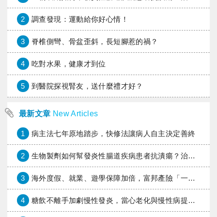
2
調查發現：運動給你好心情！
3
脊椎側彎、骨盆歪斜，長短腳惹的禍？
4
吃對水果，健康才到位
5
到醫院探視腎友，送什麼禮才好？
最新文章
New Articles
1
病主法七年原地踏步，快修法讓病人自主決定善終
2
生物製劑如何幫發炎性腸道疾病患者抗潰瘍？治療進展與健保給付困境一次看
3
海外度假、就業、遊學保障加倍，富邦產險「一期逐夢」專案加碼遠距醫療與緊急救援
4
糖飲不離手加劇慢性發炎，當心老化與慢性病提早報到