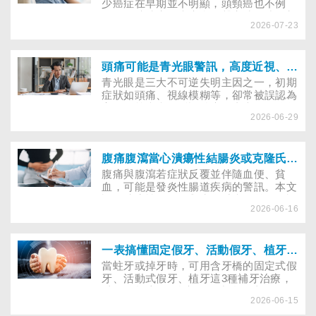
少癌症在早期並不明顯，頭頸癌也不例
外。口腔潰瘍久未癒合、聲音沙啞或頸部
2026-07-23
出現不痛的小腫塊，都是警訊。及早發
現，治療較為單純，也更有機會保留外觀
與說話、吞嚥等功能。
頭痛可能是青光眼警訊，高度近視、三高族群需留意
青光眼是三大不可逆失明主因之一，初期
症狀如頭痛、視線模糊等，卻常被誤認為
高血壓等疾病而延誤治療。青光眼不分年
2026-06-29
齡皆可能發生，三高、高度遠視與年輕人
都需警覺，早期控制、積極治療，才能守
住寶貴視力。
腹痛腹瀉當心潰瘍性結腸炎或克隆氏症，及早追蹤降大腸癌風險
腹痛與腹瀉若症狀反覆並伴隨血便、貧
血，可能是發炎性腸道疾病的警訊。本文
說明潰瘍性結腸炎與克隆氏症的差異、診
2026-06-16
斷方式與治療原則，並提醒定期追蹤與生
活管理的重要性，以避免併發症並預防癌
變。
一表搞懂固定假牙、活動假牙、植牙優缺點
當蛀牙或掉牙時，可用含牙橋的固定式假
牙、活動式假牙、植牙這3種補牙治療，
以下分析這3種治療的優缺點。以便民眾
2026-06-15
補牙前評估哪一種治療最符合自身需求及