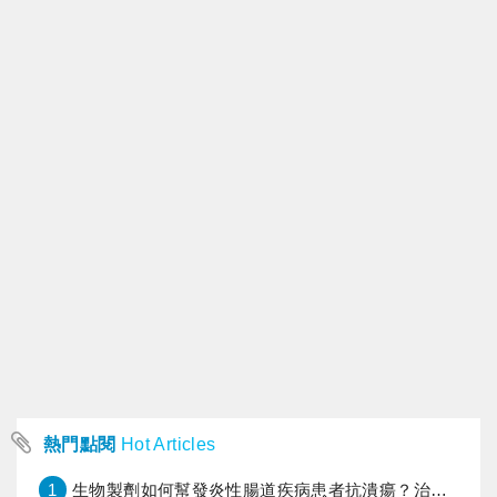
熱門點閱
Hot Articles
1
生物製劑如何幫發炎性腸道疾病患者抗潰瘍？治療進展與健保給付困境一次看