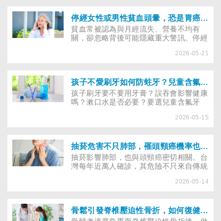
預算。
停經女性或男性貧血頭暈，恐是胃癌、大腸癌徵兆
貧血常被認為與月經流失、營養不均有
關，卻忽略背後可能隱藏重大警訊。停經
後女性與中年男性若出現缺鐵性貧血，更
2026-05-21
應提高警覺，須留意是否為腸胃道慢性出
血或大腸癌、胃癌前兆。
孩子不愛刷牙如何防蛀牙？兒童含氟牙膏、羥基磷灰石牙膏、牙刷、牙線怎麼用
孩子刷牙要不要用牙膏？誤吞會影響健康
嗎？漱口水是否必要？要選兒童含氟牙
膏，還是羥基磷灰石牙膏？其實，牙膏選
2026-05-15
擇、用量到牙縫清潔都有學問。兒童牙醫
釐清常見迷思，澄清兒童口腔保健重點，
提供幼兒潔牙的實用做法。
抽菸危害不只肺部，罹頭頸癌機率也大增
抽菸影響肺部，也與頭頸癌密切相關。台
灣每年近萬人確診，其危險不只來自傳統
紙菸，電子煙、加熱菸與二手菸仍可能帶
2026-05-14
來傷害。長期暴露在菸害環境中，細胞可
能逐步癌化，從口腔到喉部都可能受影
響。
骨鬆引發脊椎壓迫性骨折，如何復健助恢復