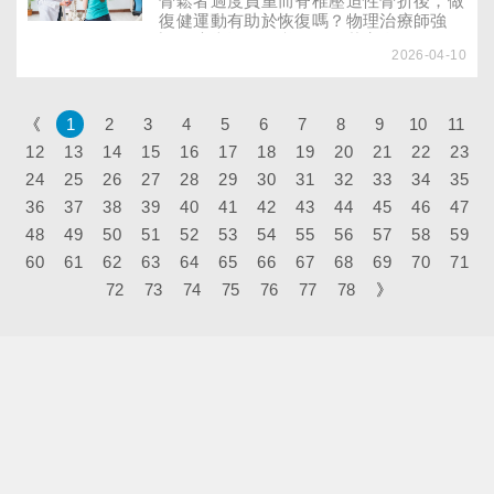
骨鬆者過度負重而脊椎壓迫性骨折後，做
復健運動有助於恢復嗎？物理治療師強
調，適當運動是必要的，若完全不動，肌
2026-04-10
肉會逐漸萎縮，也會加速骨質流失。但骨
折後的運動必須格外謹慎，以下介紹５種
復健運動，務必在治療師或專業教練指導
下進行。
《
1
2
3
4
5
6
7
8
9
10
11
12
13
14
15
16
17
18
19
20
21
22
23
24
25
26
27
28
29
30
31
32
33
34
35
36
37
38
39
40
41
42
43
44
45
46
47
48
49
50
51
52
53
54
55
56
57
58
59
60
61
62
63
64
65
66
67
68
69
70
71
72
73
74
75
76
77
78
》