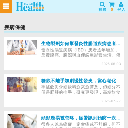
搜尋
0
登入
疾病保健
生物製劑如何幫發炎性腸道疾病患者抗潰瘍？治療進展與健保給付困境一次看
發炎性腸道疾病（IBD）患者逐年增加，
反覆腹痛、腹瀉與血便嚴重影響生活。傳
統治療對中重度病友有限，若發炎控制不
2026-08-03
佳，恐增住院與手術風險。近年生物製劑
藥物帶來新希望，但病友期盼健保放寬藥
物給付年限，讓更多患者穩定病情。
糖飲不離手加劇慢性發炎，當心老化與慢性病提早報到
手搖飲與含糖飲料愈來愈普及，但糖分不
僅是肥胖的推手，研究更發現，高糖飲食
會加速老化、引發慢性發炎，進而提高糖
2026-07-27
尿病、痛風與癌症風險。本文邀請專家解
析糖害對全身健康的影響，並分享降低慢
性發炎風險的飲食策略。
頭頸癌易被忽略，從警訊到預防一次掌握
很多人以為癌症一定會痛或不舒服，但不