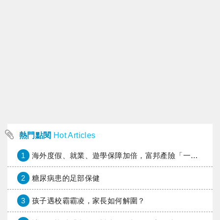
熱門點閱
Hot Articles
1
海外度假、就業、遊學保障加倍，富邦產險「一期逐夢」專案加碼遠距醫療與緊急救援
2
糖尿病患的足部保健
3
孩子遇校霸霸凌，家長如何解圍？