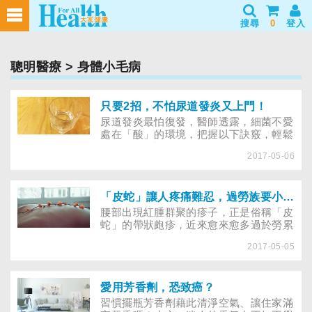
搜尋
0
登入
聰明醫療
> 身體小毛病
只要2招，不怕尿道發炎又上門！
尿道發炎最怕復發，醫師透露，細菌不愛
處在「酸」的環境，把握以下訣竅，輕鬆
跟尿道發炎說bye-bye！
2017-05-06
「皮蛇」讓人疼痛難忍，過勞族要小心！
腰部出現紅腫群聚的疹子，正是俗稱「皮
蛇」的帶狀皰疹，近來愈來愈多過於勞累
的年輕人，被診斷出罹患此疾，其刺痛、
2017-05-05
發熱的感覺常讓人苦不堪言，若治療後仍
持續感到疼痛，更要注意，可能是併發了
「遺留神經痛」……
愛用芳香劑，恐致癌？
習慣擺瓶芳香劑藉此清淨空氣、讓住家滿