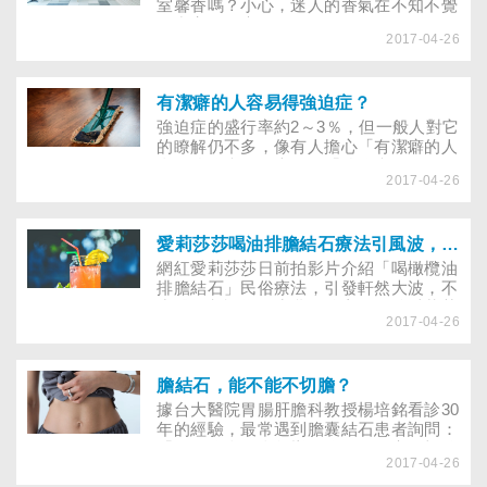
室馨香嗎？小心，迷人的香氣在不知不覺
間毒害了健康……
2017-04-26
有潔癖的人容易得強迫症？
強迫症的盛行率約2～3％，但一般人對它
的瞭解仍不多，像有人擔心「有潔癖的人
會得強迫症」；也有人「強迫症一轉好，
2017-04-26
就想自行停藥」……如何判別各說法的真
實性？且聽專業醫師、心理師針對常見疑
點一一澄清。
愛莉莎莎喝油排膽結石療法引風波，喝蘋果汁、吃生薑真的有效嗎？
網紅愛莉莎莎日前拍影片介紹「喝橄欖油
排膽結石」民俗療法，引發軒然大波，不
少醫師都認為不應亂傳偏方，最後愛莉莎
2017-04-26
莎也將影片下架並拍片道歉。膽結石可藉
由飲食來排除嗎？上網搜尋，還有網友建
議喝蘋果汁、番茄汁或咖啡能排膽結石，
甚至吃生薑利膽，這些偏方能不能信？成
膽結石，能不能不切膽？
效究竟如何？
據台大醫院胃腸肝膽科教授楊培銘看診30
年的經驗，最常遇到膽囊結石患者詢問：
「沒有膽會不會怎樣？膽結石一定要切除
2017-04-26
膽囊嗎？」不難想見，病患對於根除結石