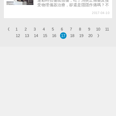
運動時拉傷或扭傷，吃了消炎止痛藥及接
受物理儀器治療，卻還是隱隱作痛嗎？不
妨試試醫師推薦的運動處方，讓運動治療
2017-04-10
緩解疼痛困擾！
《
1
2
3
4
5
6
7
8
9
10
11
12
13
14
15
16
17
18
19
20
》