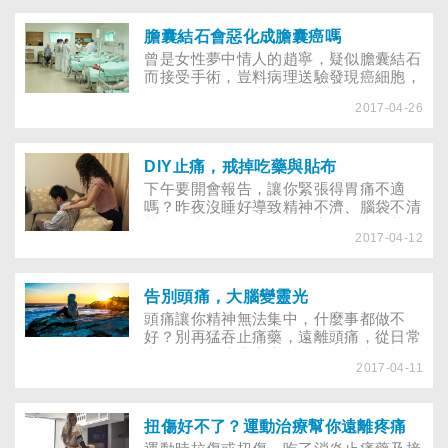
的治療陷入苦戰。
膽囊結石會惡化成膽囊癌嗎
曾是女性夢中情人的趙寧，疑似膽囊結石
而接受手術，豈料病理送驗發現癌細胞，
病情急轉直下，去年9月病逝，震驚各
2017-04-26
界......什麼原因令才子等不到稚子長大成
人？小小結石的威力真如此可怕？
DIY止痛，戒掉吃藥與貼布
下午要開會報告，讓你緊張得胃痛不適
嗎？昨夜沒睡好導致精神不濟、腦袋不清
楚嗎？中醫師傳授超實用穴道按摩及茶飲
2017-04-12
配方，讓你保持最佳狀態，變身職場A
咖！
告別頭痛，大腦變靈光
頭痛讓你精神無法集中，什麼事都做不
好？別再猛吞止痛藥，遠離頭痛，從日常
生活做起，讓專家告訴你不再頭痛的祕
2017-04-11
笈。
扭傷好不了？運動治療幫你遠離疼痛