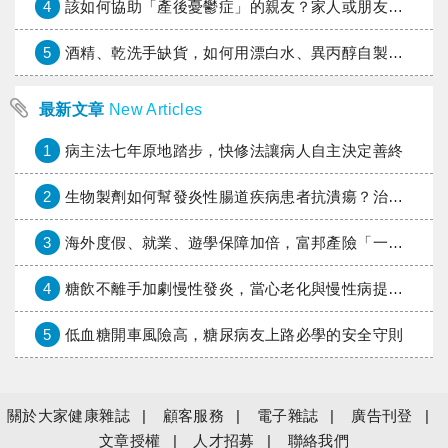
4
該如何協助「產後憂鬱症」的親友？家人或朋友的陪伴指南
5
酒精、乾洗手缺貨，如何用漂白水、異丙醇自製消毒水？
最新文章
New Articles
1
病主法七年原地踏步，快修法讓病人自主決定善終
2
生物製劑如何幫發炎性腸道疾病患者抗潰瘍？治療進展與健保給付困境一次看
3
海外度假、就業、遊學保障加倍，富邦產險「一期逐夢」專案加碼遠距醫療與緊急救援
4
糖飲不離手加劇慢性發炎，當心老化與慢性病提早報到
5
低血糖開車風險高，糖尿病友上路必學的安全守則
關於大家健康雜誌
顧客服務
電子雜誌
廣告刊登
文章授權
人才招募
聯絡我們