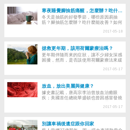
寒夜睡覺腳抽筋痛醒，怎麼辦？吃什麼能預防？
冬天是抽筋的好發季節，哪些原因易抽
筋？腳抽筋怎麼辦？吃什麼能改善？如何
泡腳、按摩來預防？
2017-05-18
拯救更年期，該用荷爾蒙療法嗎？
更年期伴隨而來的症狀，讓不少婦女深感
困擾，然而，是否該使用荷爾蒙療法來緩
解不適，也有兩造說法，該不該用？安不
2017-05-17
安全？其實需視自己的狀況而定，多一分
瞭解與珍視，才能讓妳的更年期更自在。
放血，放出美麗與健康？
據史書記載，唐高宗李治曾放血治癒眼
疾；美國首任總統華盛頓也曾因感冒發燒
而放血，21世紀的現代，藝人又帶起一股
2017-05-17
「哈血潮」，放血如何放出美麗與健康，
本篇帶你一窺究竟！
別讓車禍後遺症跟你回家