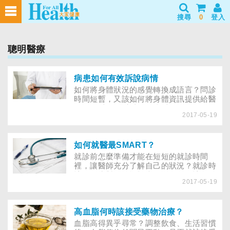
搜尋
0
登入
聰明醫療
病患如何有效訴說病情
如何將身體狀況的感覺轉換成語言？問診
時間短暫，又該如何將身體資訊提供給醫
師？ 日本的醫療太依賴檢查，醫師簡略
2017-05-19
問診後就將病患送去檢查。十多年來，這
種傾向愈來愈多，缺乏證據則萬事不承
認，走向了極端資料本位的醫療。日本擁
有世界上最多的MRI（核磁共振）等極為
如何就醫最SMART？
精密且昂貴的檢查機器，然而遺憾的是其
就診前怎麼準備才能在短短的就診時間
擁有台數與醫療品質並不成正比。 民眾
裡，讓醫師充分了解自己的狀況？就診時
期待檢查能發現病因，但結果常未能如
該如何應對？關於檢查、開刀，又該知道
願。以感冒為例，身體會有變調，檢查後
2017-05-19
什麼？
未必有恰如其分的結果。醫師被要求具有
能洞察疾病的能力，不做充分的問診，只
看檢查資料，就說「沒有什麼，或許是錯
高血脂何時該接受藥物治療？
覺罷了。」
血脂高得異乎尋常？調整飲食、生活習慣