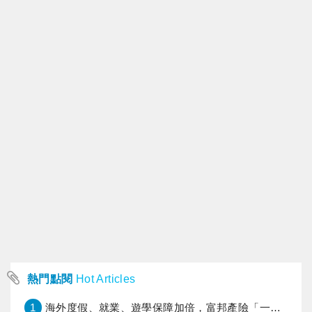
熱門點閱
Hot Articles
1
海外度假、就業、遊學保障加倍，富邦產險「一期逐夢」專案加碼遠距醫療與緊急救援