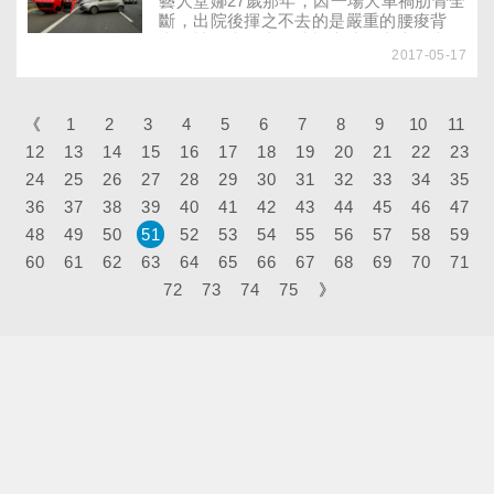
藝人堂娜27歲那年，因一場大車禍肋骨全
斷，出院後揮之不去的是嚴重的腰痠背
痛、神經痛。當你騎機車或開車上下班
2017-05-17
時，是否也深怕意外忽然上門？當意外真
的發生時，下一步該怎麼做？要做哪些檢
查？才能確保車禍遺留下的「後遺症」不
跟你回家！
《
1
2
3
4
5
6
7
8
9
10
11
12
13
14
15
16
17
18
19
20
21
22
23
24
25
26
27
28
29
30
31
32
33
34
35
36
37
38
39
40
41
42
43
44
45
46
47
48
49
50
51
52
53
54
55
56
57
58
59
60
61
62
63
64
65
66
67
68
69
70
71
72
73
74
75
》