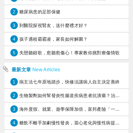
2
糖尿病患的足部保健
3
到醫院探視腎友，送什麼禮才好？
4
孩子遇校霸霸凌，家長如何解圍？
5
失戀聽錯歌，愈聽愈傷心！專家教你挑對療傷情歌
最新文章
New Articles
1
病主法七年原地踏步，快修法讓病人自主決定善終
2
生物製劑如何幫發炎性腸道疾病患者抗潰瘍？治療進展與健保給付困境一次看
3
海外度假、就業、遊學保障加倍，富邦產險「一期逐夢」專案加碼遠距醫療與緊急救援
4
糖飲不離手加劇慢性發炎，當心老化與慢性病提早報到