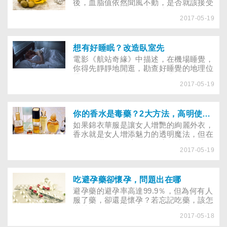
後，血脂值依然聞風不動，是否就該接受
藥物治療呢？又會產生哪些副作用呢？
2017-05-19
想有好睡眠？改造臥室先
電影《航站奇緣》中描述，在機場睡覺，
你得先靜靜地閒逛，勘查好睡覺的地理位
置：有舒服的躺椅、沒有幽暗的死角、離
2017-05-19
警察的哨站要近……在自家臥房，同樣要
花心思營造安全感，除了有張舒適的床，
也要避免光線干擾、空間壓迫， 才能讓
疲憊的身心輕鬆進入夢鄉，徹底放鬆。
你的香水是毒藥？2大方法，高明使用香水
如果錦衣華服是讓女人增艷的絢麗外衣，
香水就是女人增添魅力的透明魔法，但在
2006年世足開打之際，金童貝克漢代言
2017-05-19
的香水卻被踢爆影響男性生殖能力，適當
使用香水，能讓男人為之傾倒、女人為之
著迷，若使用不當，卻也可能變成最親密
的毒藥！
吃避孕藥卻懷孕，問題出在哪
避孕藥的避孕率高達99.9％，但為何有人
服了藥，卻還是懷孕？若忘記吃藥，該怎
麼補救？服用避孕藥前，不妨先看婦科醫
2017-05-18
師怎麼說明！