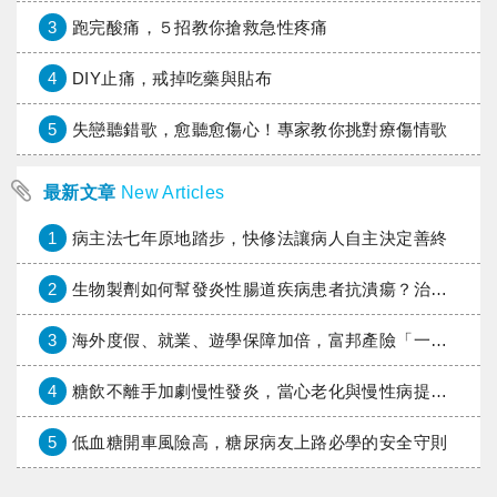
3
跑完酸痛，５招教你搶救急性疼痛
4
DIY止痛，戒掉吃藥與貼布
5
失戀聽錯歌，愈聽愈傷心！專家教你挑對療傷情歌
最新文章
New Articles
1
病主法七年原地踏步，快修法讓病人自主決定善終
2
生物製劑如何幫發炎性腸道疾病患者抗潰瘍？治療進展與健保給付困境一次看
3
海外度假、就業、遊學保障加倍，富邦產險「一期逐夢」專案加碼遠距醫療與緊急救援
4
糖飲不離手加劇慢性發炎，當心老化與慢性病提早報到
5
低血糖開車風險高，糖尿病友上路必學的安全守則