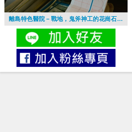
離島特色醫院－戰地，鬼斧神工的花崗石醫院