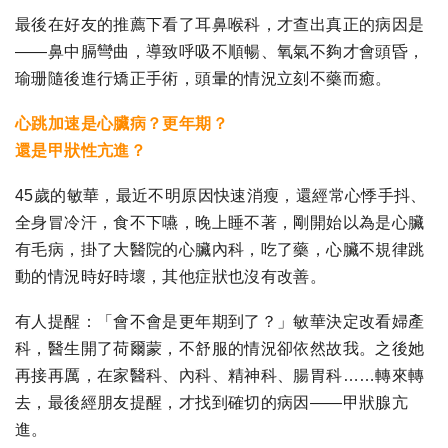
最後在好友的推薦下看了耳鼻喉科，才查出真正的病因是
——鼻中膈彎曲，導致呼吸不順暢、氧氣不夠才會頭昏，
瑜珊隨後進行矯正手術，頭暈的情況立刻不藥而癒。
心跳加速是心臟病？更年期？
還是甲狀性亢進？
45歲的敏華，最近不明原因快速消瘦，還經常心悸手抖、
全身冒冷汗，食不下嚥，晚上睡不著，剛開始以為是心臟
有毛病，掛了大醫院的心臟內科，吃了藥，心臟不規律跳
動的情況時好時壞，其他症狀也沒有改善。
有人提醒：「會不會是更年期到了？」敏華決定改看婦產
科，醫生開了荷爾蒙，不舒服的情況卻依然故我。之後她
再接再厲，在家醫科、內科、精神科、腸胃科……轉來轉
去，最後經朋友提醒，才找到確切的病因——甲狀腺亢
進。