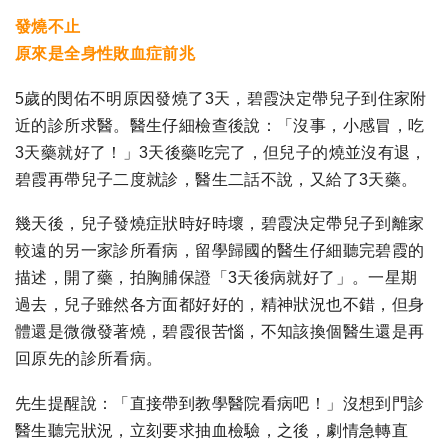
發燒不止
原來是全身性敗血症前兆
5歲的閔佑不明原因發燒了3天，碧霞決定帶兒子到住家附
近的診所求醫。醫生仔細檢查後說：「沒事，小感冒，吃
3天藥就好了！」3天後藥吃完了，但兒子的燒並沒有退，
碧霞再帶兒子二度就診，醫生二話不說，又給了3天藥。
幾天後，兒子發燒症狀時好時壞，碧霞決定帶兒子到離家
較遠的另一家診所看病，留學歸國的醫生仔細聽完碧霞的
描述，開了藥，拍胸脯保證「3天後病就好了」。一星期
過去，兒子雖然各方面都好好的，精神狀況也不錯，但身
體還是微微發著燒，碧霞很苦惱，不知該換個醫生還是再
回原先的診所看病。
先生提醒說：「直接帶到教學醫院看病吧！」沒想到門診
醫生聽完狀況，立刻要求抽血檢驗，之後，劇情急轉直