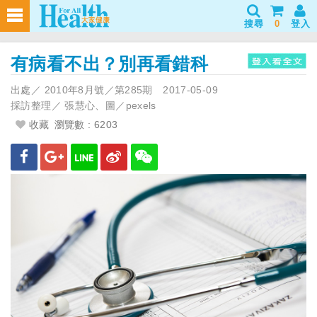
搜尋
0
登入
有病看不出？別再看錯科
出處／
2010年8月號／第285期
2017-05-09
採訪整理／
張慧心、圖／pexels
收藏
瀏覽數 : 6203