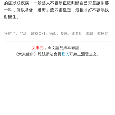
的症狀或疾病，一般國人不容易正確判斷自己究竟該掛那
一科，所以常像「逛街」般四處亂逛，最後才好不容易找
對醫生。
關鍵字：
門診
、
醫療專科
、
病因
、
發燒
、
敗血症
、
就醫
、
敏感度
文未完
，全文請見紙本雜誌。
《大家健康》雜誌網站會員
登入
可線上瀏覽全文。