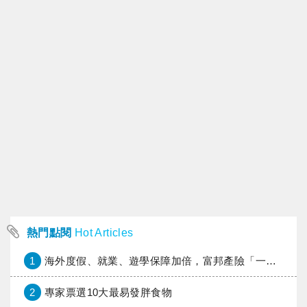
熱門點閱
Hot Articles
1
海外度假、就業、遊學保障加倍，富邦產險「一期逐夢」專案加碼遠距醫療與緊急救援
2
專家票選10大最易發胖食物