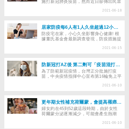
施打新冠肺炎疫苗，然而近日卻傳出民眾
施打AZ疫苗猝死案件，使得原本施打率
2021-06-18
從首日的六成降至47％。許多長者猶豫要
不要打疫苗，也有子女擔心，家中父母有
三高症狀，面對政府呼籲打疫苗仍是利大
於弊，內心十分掙扎。究竟哪些族群較不
居家防疫每6人有1人久坐超過12小時 別讓久坐提高憂鬱焦慮、心血管疾病
適合打疫苗？接種前應注意哪些事項？打
防疫宅在家，小心久坐影響身心健康! 根
疫苗後應留意什麼？
據董氏基金會最新調查發現，防疫措施提
升為三級警戒後，排除睡眠時間，有
2021-06-15
56.9%民眾平均每日坐著時間超過8小時
以上，與2020年4月疫情期間的調查結果
相較，比例增加近兩成；受訪者情緒以
「擔心」佔最多，其次為「平靜」、焦慮
防新冠打AZ後 第二劑可「疫苗混打」BNT.莫德納嗎？
和緊張。
為了防範新冠疫情，台灣正分批施打疫
苗，中央疫情指揮中心宣布第16輪免上平
台就能混打疫苗，月底也將評估第三劑疫
2021-06-10
苗的疫苗品牌、施打順序及可否混打等，
到底施打AZ後，想混打莫德納、BNT等
新冠疫苗，該注意什麼？(2021.11.23更
新)
更年期女性補充荷爾蒙，會提高罹癌風險嗎？
婦女約在45到52歲這段時期，由於女性
荷爾蒙分泌逐漸減少，可能會產生熱潮
紅、盜汗、陰道乾澀、骨骼痠痛、失眠及
2021-06-10
心情低落等情形稱之為更年期。許多更年