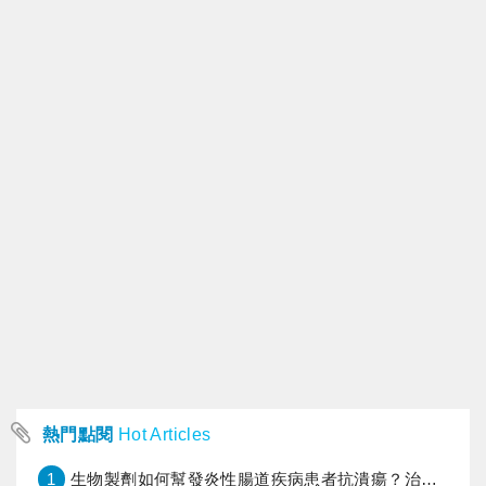
熱門點閱
Hot Articles
1
生物製劑如何幫發炎性腸道疾病患者抗潰瘍？治療進展與健保給付困境一次看