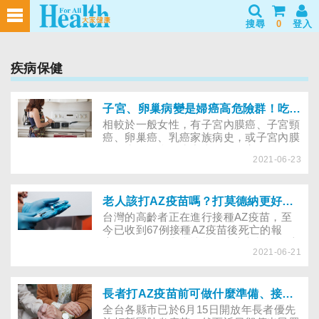
搜尋
0
登入
疾病保健
子宮、卵巢病變是婦癌高危險群！吃保健食品補充營養應如何選擇？
相較於一般女性，有子宮內膜癌、子宮頸
癌、卵巢癌、乳癌家族病史，或子宮內膜
異位症（包含巧克力囊腫、子宮肌腺
2021-06-23
症）、多囊性卵巢症候群患者，皆是婦癌
的高危險族群。想要遠離婦癌的威脅，可
從飲食及日常生活習慣來調整，讓身體保
持最佳的健康狀態。更年期想補充含雌激
老人該打AZ疫苗嗎？打莫德納更好？專家建議這樣評估
素的保健食品，又該怎麼選擇？每天喝牛
台灣的高齡者正在進行接種AZ疫苗，至
奶補鈣，可能增加乳癌罹患率？
今已收到67例接種AZ疫苗後死亡的報
告，不過醫界與疫情指揮中心都認為死亡
2021-06-21
與疫苗沒有直接相關。專家反而強調確實
有「打疫苗風險」的存在，有何方法可避
免這些風險？除了長者，其他年齡層、其
他種類的疫苗，是否各有不同的風險、可
長者打AZ疫苗前可做什麼準備、接種後注意什麼？誰應暫緩打疫苗？
能的副作用，哪些是可以事先預防的呢？
全台各縣市已於6月15日開放年長者優先