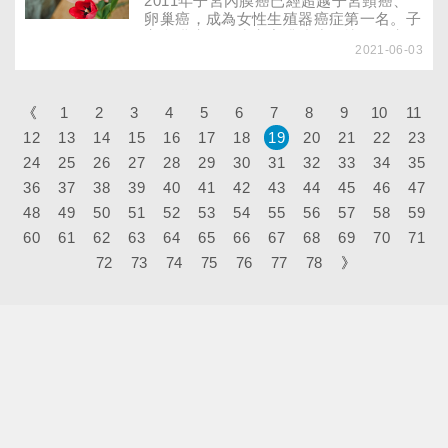
2011年子宮內膜癌已經超越子宮頸癌、
卵巢癌，成為女性生殖器癌症第一名。子
宮內膜癌是發生率竄升速度最快的婦癌，
2021-06-03
好發於50～60歲的女性，90%的病患以
陰道異常出血為主要症狀。若女性有陰道
異常出血情況，就醫時將做哪些檢查？子
宮內膜癌治療以手術為主，是否可以不用
《
1
2
3
4
5
6
7
8
9
10
11
開刀？女性該如何自我保護呢？
12
13
14
15
16
17
18
19
20
21
22
23
24
25
26
27
28
29
30
31
32
33
34
35
36
37
38
39
40
41
42
43
44
45
46
47
48
49
50
51
52
53
54
55
56
57
58
59
60
61
62
63
64
65
66
67
68
69
70
71
72
73
74
75
76
77
78
》