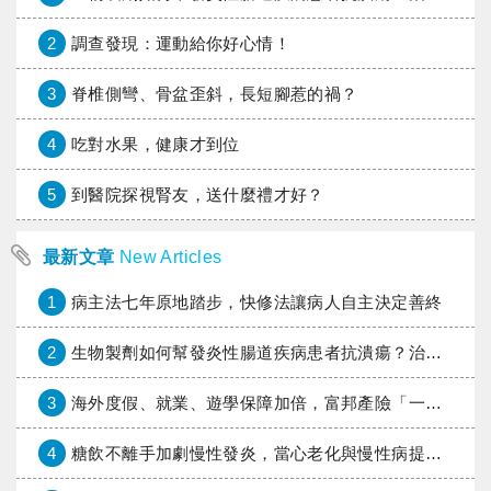
2
調查發現：運動給你好心情！
3
脊椎側彎、骨盆歪斜，長短腳惹的禍？
4
吃對水果，健康才到位
5
到醫院探視腎友，送什麼禮才好？
最新文章
New Articles
1
病主法七年原地踏步，快修法讓病人自主決定善終
2
生物製劑如何幫發炎性腸道疾病患者抗潰瘍？治療進展與健保給付困境一次看
3
海外度假、就業、遊學保障加倍，富邦產險「一期逐夢」專案加碼遠距醫療與緊急救援
4
糖飲不離手加劇慢性發炎，當心老化與慢性病提早報到