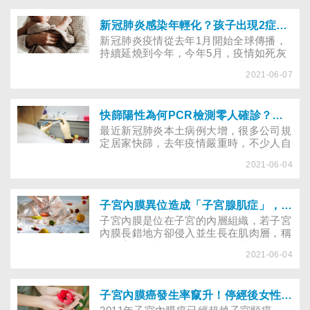
期婦女若出現身心不適時，會考慮是否補
充荷爾蒙，但又擔心提高罹癌風險，這些
問題，通常也是婦女的難言之隱！
新冠肺炎感染年輕化？孩子出現2症狀又與染疫者活動史重疊應及早就醫
新冠肺炎疫情從去年1月開始全球傳播，
持續延燒到今年，今年5月，疫情如死灰
復燃般，席捲全台。雖然目前染疫個案仍
2021-06-07
以中老年病人為主，但此波疫情擴及嬰幼
兒及學生族群，國際間也已發現變異病毒
株的感染開始轉向年輕化。
快篩陽性為何PCR檢測零人確診？快篩可信賴嗎？與 PCR檢測有何不同？
最近新冠肺炎本土病例大增，很多公司規
定居家快篩，去年疫情嚴重時，不少人自
行買快篩試劑，卻常傳出偽陰性的消息，
2021-06-04
到底快篩有沒有用？與 PCR 檢測有何不
同？
子宮內膜異位造成「子宮腺肌症」，經血量多、經期長怎麼治療追蹤？
子宮內膜是位在子宮的內層組織，若子宮
內膜長錯地方卻侵入並生長在肌肉層，稱
為子宮腺肌症。好發於40～50歲女性，
2021-06-04
是不孕的主因，究竟子宮腺肌症有哪些典
型症狀？需做哪些檢查確診？４大主流療
法特色與使用時機為何？
子宮內膜癌發生率竄升！停經後女性異常出血該如何治療？