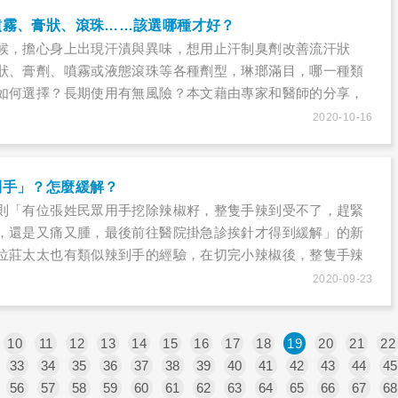
噴霧、膏狀、滾珠……該選哪種才好？
候，擔心身上出現汗漬與異味，想用止汗制臭劑改善流汗狀
狀、膏劑、噴霧或液態滾珠等各種劑型，琳瑯滿目，哪一種類
如何選擇？長期使用有無風險？本文藉由專家和醫師的分享，
2020-10-16
到手」？怎麼緩解？
則「有位張姓民眾用手挖除辣椒籽，整隻手辣到受不了，趕緊
，還是又痛又腫，最後前往醫院掛急診挨針才得到緩解」的新
位莊太太也有類似辣到手的經驗，在切完小辣椒後，整隻手辣
，浸泡冰牛奶中約十分鐘後，辣痛逐漸消除，整個人鬆了一口
2020-09-23
辣到手，不同的緩解方式，效果竟然有天壤之別？
10
11
12
13
14
15
16
17
18
19
20
21
22
33
34
35
36
37
38
39
40
41
42
43
44
45
56
57
58
59
60
61
62
63
64
65
66
67
68