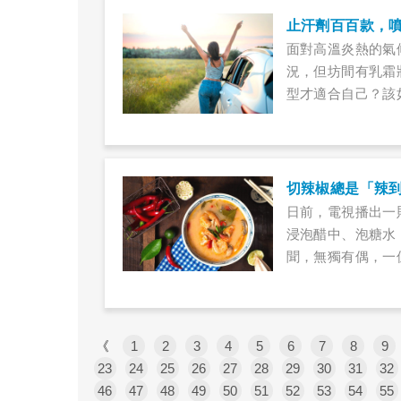
止汗劑百百款，
面對高溫炎熱的氣
況，但坊間有乳霜
型才適合自己？該
為大家解惑。
切辣椒總是「辣
日前，電視播出一
浸泡醋中、泡糖水
聞，無獨有偶，一
到像被火灼燒一樣
氣。為什麼同樣是
《
1
2
3
4
5
6
7
8
9
23
24
25
26
27
28
29
30
31
32
46
47
48
49
50
51
52
53
54
55