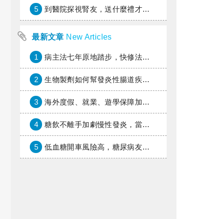
5
到醫院探視腎友，送什麼禮才好？
最新文章
New Articles
1
病主法七年原地踏步，快修法讓病人自主決定善終
2
生物製劑如何幫發炎性腸道疾病患者抗潰瘍？治療進展與健保給付困境一次看
3
海外度假、就業、遊學保障加倍，富邦產險「一期逐夢」專案加碼遠距醫療與緊急救援
4
糖飲不離手加劇慢性發炎，當心老化與慢性病提早報到
5
低血糖開車風險高，糖尿病友上路必學的安全守則