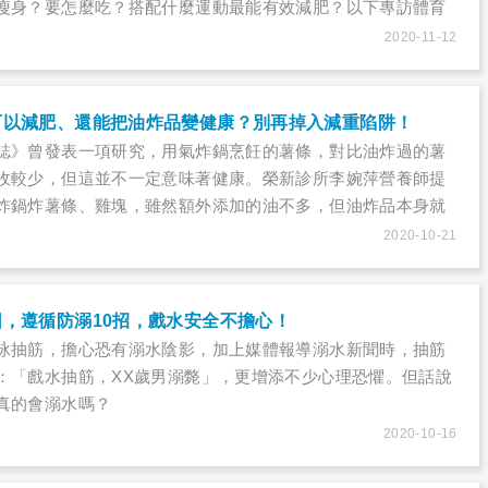
瘦身？要怎麼吃？搭配什麼運動最能有效減肥？以下專訪體育
士，同時也是臺北市立大學運動科學研究所教授侯建文來為我
2020-11-12
可以減肥、還能把油炸品變健康？別再掉入減重陷阱！
誌》曾發表一項研究，用氣炸鍋烹飪的薯條，對比油炸過的薯
收較少，但這並不一定意味著健康。榮新診所李婉萍營養師提
炸鍋炸薯條、雞塊，雖然額外添加的油不多，但油炸品本身就
脂肪、高熱量，適量還是很重要。
2020-10-21
，遵循防溺10招，戲水安全不擔心！
泳抽筋，擔心恐有溺水陰影，加上媒體報導溺水新聞時，抽筋
：「戲水抽筋，XX歲男溺斃」，更增添不少心理恐懼。但話說
真的會溺水嗎？
2020-10-16