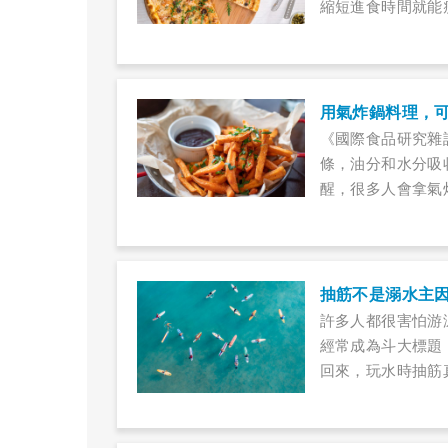
縮短進食時間就能
大學運動生理學博
們解惑。
用氣炸鍋料理，
《國際食品研究雜
條，油分和水分吸
醒，很多人會拿氣
含有高卡路里、高
抽筋不是溺水主因
許多人都很害怕游
經常成為斗大標題
回來，玩水時抽筋