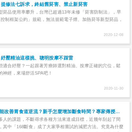
」提修法七訴求，終結舊菸害、禁止新菸害
型菸品使用率攀升，台灣已超過13年未修「菸害防制法」，早
草控制框架公約」規範，無法規範電子煙、加熱菸等新型菸品，
2020-12-08
？紓壓精油這樣挑、聰明按摩不踩雷
些適合紓壓？一起跟著芳療師選對精油、按摩正確的穴位，鬆
的神經，來場舒活SPA吧！
2020-11-30
168間歇性斷食法能改善胃食道逆流？新手怎麼增加斷食時間？專家傳授攻略，這樣減肥更有效！
多人的課題，不斷尋求各種方法來達成目標，近幾年刮起了間
，其中「168斷食」成了大家爭相嘗試的減肥方法。究竟為什麼