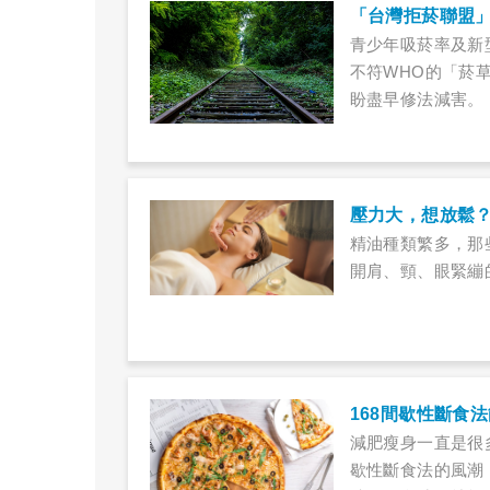
「台灣拒菸聯盟
青少年吸菸率及新
不符WHO的「菸
盼盡早修法減害。
壓力大，想放鬆
精油種類繁多，那
開肩、頸、眼緊繃
減肥瘦身一直是很
歇性斷食法的風潮