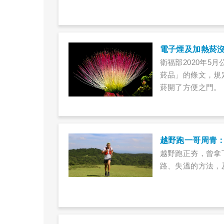
電子煙及加熱菸
衛福部2020年
菸品」的條文，規
菸開了方便之門。
越野跑一哥周青
越野跑正夯，曾拿
路、失溫的方法，