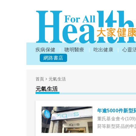
疾病保健
聰明醫療
吃出健康
心靈
網路書店
首頁
元氣生活
元氣生活
董氏基金會今(10
菸等新型菸品的申