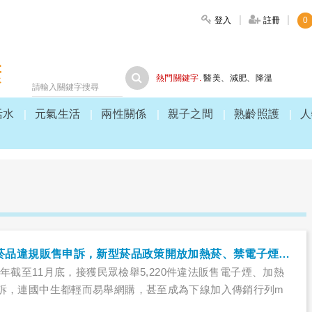
登入
註冊
0
大家健康
熱門關鍵字.
醫美
、
減肥
、
降溫
活水
元氣生活
兩性關係
親子之間
熟齡照護
人
年逾5000件新型菸品違規販售申訴，新型菸品政策開放加熱菸、禁電子煙等同「變相全開」！
9)年截至11月底，接獲民眾檢舉5,220件違法販售電子煙、加熱
訴，連國中生都輕而易舉網購，甚至成為下線加入傳銷行列m