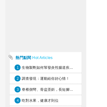
熱門點閱
Hot Articles
1
生物製劑如何幫發炎性腸道疾病患者抗潰瘍？治療進展與健保給付困境一次看
2
調查發現：運動給你好心情！
3
脊椎側彎、骨盆歪斜，長短腳惹的禍？
4
吃對水果，健康才到位