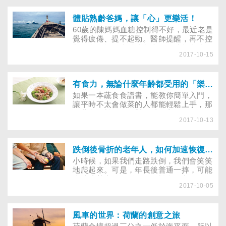
體貼熟齡爸媽，讓「心」更樂活！
60歲的陳媽媽血糖控制得不好，最近老是
覺得疲倦、提不起勁。醫師提醒，再不控
制飲食及規律注射胰島素，腎功能繼續損
2017-10-15
傷，未來可能要洗腎。陳媽媽一想到之後
的人生都要和糖尿病纏鬥，就覺得未來了
無希望，最近情緒變得很低落、鬱鬱寡
歡。以往最愛到處品嘗美食的她，現在面
有食力，無論什麼年齡都受用的「樂齡美食」！
對好友邀約都提不起勁，根本不想出門。
如果一本蔬食食譜書，能教你簡單入門，
家人很擔心，不知怎麼做才能讓媽媽再展
讓平時不太會做菜的人都能輕鬆上手，那
笑顏、恢復活力？
《蔬食好料理》絕對可以！它在2015年3
2017-10-13
月由《大家健康》雜誌與黎華老師合作出
版，成了該年度書店的暢銷書，至今仍有
迴響，接續有不少讀者催促，會有第二本
嗎？期待有不一樣的食譜可參考。
跌倒後骨折的老年人，如何加速恢復重拾生活的樂趣？
小時候，如果我們走路跌倒，我們會笑笑
地爬起來。可是，年長後普通一摔，可能
會造成莫大的陰影，更有機會因心理陰影
2017-10-05
而不敢走路。長者們因為各種可能會因為
不同疾病而服用多種藥物，而藥物或多或
少都會帶來一定的副作用。如果因副作用
暈眩而摔倒，不論是身體或者心理都可能
風車的世界：荷蘭的創意之旅
帶來相當嚴重的影響。到底如何幫助長者