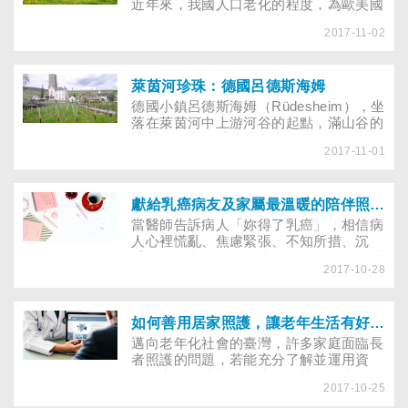
近年來，我國人口老化的程度，為歐美國
家的兩倍，台灣已邁向高齡化社會。年紀
2017-11-02
愈老，疾病自然愈多，慢性疾病對老人的
心理健康，更帶來許多衝擊。到底年長者
罹患憂鬱症的比率是否較高？老年憂鬱症
的徵候及預後有何不同？根據國外社區老
萊茵河珍珠：德國呂德斯海姆
年人的研究顯示，重度憂鬱症的盛行率為
德國小鎮呂德斯海姆（Rüdesheim），坐
1～4％，一般人口重度憂鬱症的盛行率為
落在萊茵河中上游河谷的起點，滿山谷的
6％。國外學者解釋，年長者的憂鬱症狀
葡萄園，也有「酒城」之稱。
不如中年人普遍，可能原因包括老年人的
2017-11-01
經濟負擔與人際衝突較中年人少、老年人
的信仰較中年人虔誠。然而，近幾年在國
內兩項具代表性的老年社區調查，卻發現
獻給乳癌病友及家屬最溫暖的陪伴照護書
重度憂鬱症的盛行率約為6％，台灣老年
當醫師告訴病人「妳得了乳癌」，相信病
人的憂鬱症比率是否較國外高？值得進一
人心裡慌亂、焦慮緊張、不知所措、沉
步探究。
重……是必然。有人或許會納悶自己平時
2017-10-28
很注重健康，為什麼會得病？檢視自己的
家族史及所有生活作息、飲食習慣，還是
很難接受這個罹癌的事實，這時該怎麼面
對自己的負面情緒及癌病？
如何善用居家照護，讓老年生活有好品質？
邁向老年化社會的臺灣，許多家庭面臨長
者照護的問題，若能充分了解並運用資
源，享有在地老化、幸福的熟齡人生不再
2017-10-25
遙不可及！