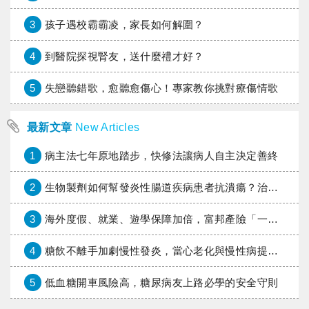
3
孩子遇校霸霸凌，家長如何解圍？
4
到醫院探視腎友，送什麼禮才好？
5
失戀聽錯歌，愈聽愈傷心！專家教你挑對療傷情歌
最新文章
New Articles
1
病主法七年原地踏步，快修法讓病人自主決定善終
2
生物製劑如何幫發炎性腸道疾病患者抗潰瘍？治療進展與健保給付困境一次看
3
海外度假、就業、遊學保障加倍，富邦產險「一期逐夢」專案加碼遠距醫療與緊急救援
4
糖飲不離手加劇慢性發炎，當心老化與慢性病提早報到
5
低血糖開車風險高，糖尿病友上路必學的安全守則