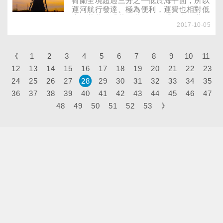
荷蘭全境超過三分之一低於海平面，所以
傷後的治療呢？
運河航行發達、極為便利，運費也相對低
廉。荷蘭是「花的世界」、「單車的世
2017-10-05
界」，也是「風車的世界」，每年有上千
萬以上的外國遊客到訪，締造驚人的觀光
業績……
《
1
2
3
4
5
6
7
8
9
10
11
12
13
14
15
16
17
18
19
20
21
22
23
24
25
26
27
28
29
30
31
32
33
34
35
36
37
38
39
40
41
42
43
44
45
46
47
48
49
50
51
52
53
》