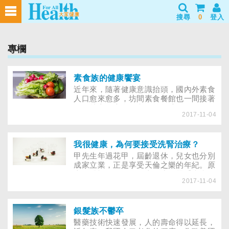
搜尋
0
登入
專欄
素食族的健康饗宴
近年來，隨著健康意識抬頭，國內外素食
人口愈來愈多，坊間素食餐館也一間接著
一間林立。素食風潮日益興盛，民眾除了
2017-11-04
考慮要不要加入素食一族外，更關心如何
健康吃素；也有不少人擔心，長期吃素是
否會吃得面黃肌瘦、體弱無力？
我很健康，為何要接受洗腎治療？
甲先生年過花甲，屆齡退休，兒女也分別
成家立業，正是享受天倫之樂的年紀。原
本身體福泰的他，過去沒生過嚴重疾病，
2017-11-04
他生性樂觀，也常葷素不拘的大快朵頤。
銀髮族不鬱卒
醫藥技術快速發展，人的壽命得以延長，