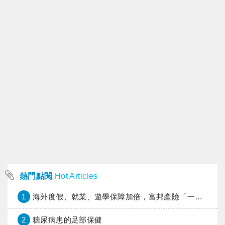
熱門點閱
Hot Articles
1
海外度假、就業、遊學保障加倍，富邦產險「一期逐夢」專案加碼遠距醫療與緊急救援
2
糖尿病患的足部保健