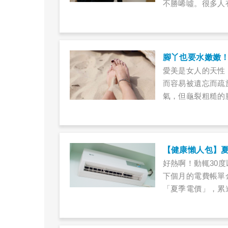
不勝唏噓。很多人
題，身體可能發出
活習慣要養成呢？
愛美是女人的天性
而容易被遺忘而疏
氣，但龜裂粗糙的
質？網路熱銷的電
產生傷口易細菌感
好熱啊！動輒30
下個月的電費帳單金
「夏季電價」，累
眾們無不做好節電
擔心！本篇報導已