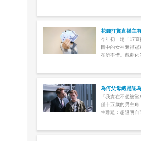
「CareerCa
中的不可預測性」
今年初一場「17
目中的女神奪得冠
在所不惜。戲劇化
奇。各國也不時傳
子違法挪用鉅額公
「我實在不想被當
僅十五歲的男主角「
生難題：想證明自
尼‧史塔克（Robe
經長大了，可以獨
深怕孩子發生意外