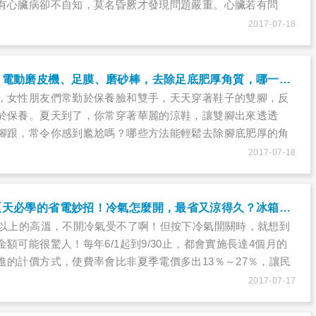
有心臟病卻不自知，莫名昏厥才發現問題嚴重。心臟若有問
哪些警訊？想要照護心臟健康，哪些護心食物能幫忙？哪些生
2017-07-18
本篇心臟病健康懶人包，教你如何預防心臟病。
腳丫也要水嫩嫩！電動磨皮機、足膜、磨砂棒，去除足底肥厚角質，哪一個方法最有效？
，女性朋友們常勤於保養臉和雙手，天天穿著鞋子的雙腳，反
於保養。夏天到了，你常穿著華麗的涼鞋，讓雙腳出來透透
腳跟，常令你感到尷尬嗎？哪些方法能輕鬆去除腳底肥厚的角
動磨皮機、足膜是否有效？讓溫泉魚幫忙去角質，會不會反而
2017-07-18
染？
【健康懶人包】夏天必學的省電妙招！冷氣怎麼開，最省又涼得久？冰箱、電鍋及洗衣機原來這樣做才省電……
度以上的高溫，不開冷氣受不了啊！但按下冷氣開關時，就想到
額可能很驚人！每年6/1起到9/30止，都會實施長達4個月的
進的計價方式，使費率會比非夏季電價多出13％～27％，讓民
的心理準備，以防荷包大失血，但省電方式你真的清楚嗎？別
2017-07-17
為你詳細整理，人人都可成為省電大師。