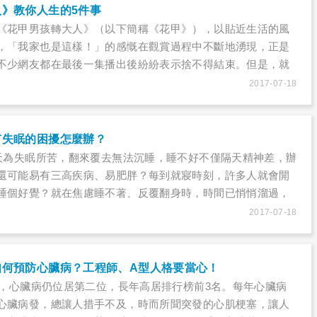
》教你人生的5件事
《花甲男孩轉大人》（以下簡稱《花甲》），以貼近生活的風
，「我家也是這樣！」的感慨在觀賞過程中不斷地湧現，正是
不少網友都在最後一集播出後紛紛表示捨不得結束。但是，就
「故事雖然暫時結束了，但人生還在繼續。」花甲一家的故事
2017-07-18
們仍在名為現實的故事中走著，而當我們在真實生活中遇到了
問題，該如何應對呢？
有失眠的困擾怎麼辦？
每天為失眠所苦，翻來覆去無法沉睡，睡不好不僅隔天精神差，辦
還可能易有三高疾病、易肥胖？每到就寢時刻，許多人就會開
睡個好覺？就在焦慮睡不著、反覆翻身時，時間已悄悄溜過，
睡，偏偏鬧鐘無情響起，只得掙扎著起床，兩眼無神的帶著兩
2017-07-18
。有失眠困擾怎麼辦？
如何預防心臟病？工程師、A型人格要當心！
死因，心臟病仍位居第二位，長年高居排行榜前3名。每年心臟病
心臟病發，總讓人措手不及，時而所聞突發的心肌梗塞，讓人