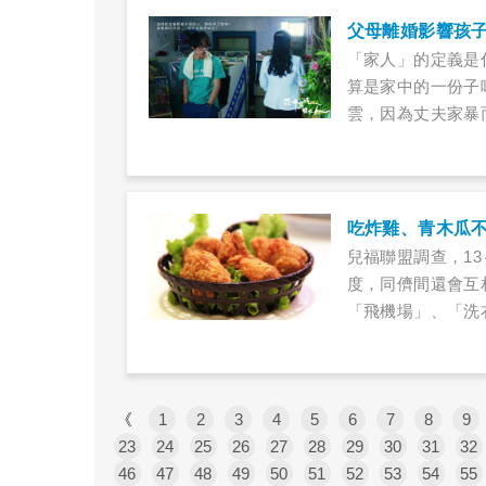
「家人」的定義是
算是家中的一份子
雲，因為丈夫家暴
卻不是三言兩語就
兒福聯盟調查，1
度，同儕間還會互
「飛機場」、「洗
法呢？吃青木瓜有
《
1
2
3
4
5
6
7
8
9
23
24
25
26
27
28
29
30
31
32
46
47
48
49
50
51
52
53
54
55