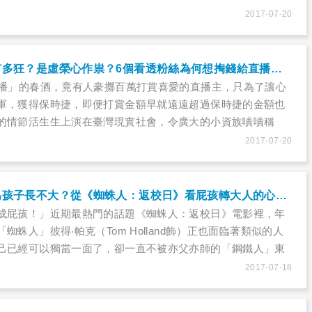
st」2016年調查顯示，超過六成上班族表示自己工作壓力大，「工作
2017-07-20
為最大壓力源！
花錢打賞直播主有多狂？是虛榮心作祟？6個看透粉絲為何想掏錢給直播主的心理慾望……
直播」的春酒，竟有人豪擲百萬打賞喜愛的直播主，只為了讓心
軍，獲得保時捷，即便打賞金額早就遠遠超過保時捷的金額也
的情節活生生上演在臺灣現實社會，令廣大的小資族嘖嘖稱
出有孩童打賞直播主，花光父母血汗錢的案例；大陸甚至有女
2017-07-20
款刷禮物打賞，只為吸引直播主的注意。
為何父母總是認為孩子長不大？從《蜘蛛人：返校日》看屁孩轉大人的心境成長，兩代該如何溝通彼此的情結……
成屁孩！」近期最熱門的話題《蜘蛛人：返校日》電影裡，年
蜘蛛人」彼得‧帕克（Tom Holland飾）正也面臨著類似的人
己已經可以獨當一面了，卻一直不被亦父亦師的「鋼鐵人」東
rt Downey Jr.飾）肯定。隨著年紀增長，孩子常常會覺得自己已
2017-07-18
當一面處理很多事情；但對於家長來說，卻怎麼都無法放心，
。