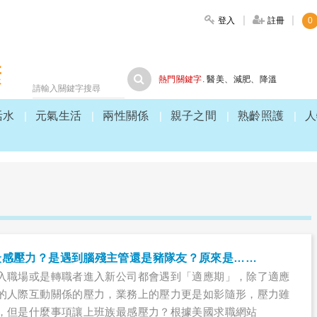
登入
註冊
0
大家健康
熱門關鍵字.
醫美
、
減肥
、
降溫
活水
元氣生活
兩性關係
親子之間
熟齡照護
人
最感壓力？是遇到腦殘主管還是豬隊友？原來是……
入職場或是轉職者進入新公司都會遇到「適應期」，除了適應
的人際互動關係的壓力，業務上的壓力更是如影隨形，壓力雖
，但是什麼事項讓上班族最感壓力？根據美國求職網站