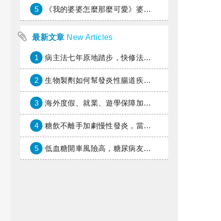
5
《我的婆婆怎麼那麼可愛》婆婆希望媳婦放棄領取已故兒子身故理賠金，可以這樣做嗎？
最新文章
New Articles
1
病主法七年原地踏步，快修法讓病人自主決定善終
2
生物製劑如何幫發炎性腸道疾病患者抗潰瘍？治療進展與健保給付困境一次看
3
海外度假、就業、遊學保障加倍，富邦產險「一期逐夢」專案加碼遠距醫療與緊急救援
4
糖飲不離手加劇慢性發炎，當心老化與慢性病提早報到
5
低血糖開車風險高，糖尿病友上路必學的安全守則