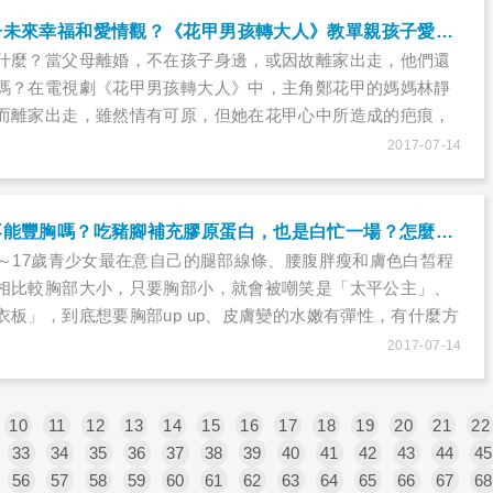
父母離婚影響孩子未來幸福和愛情觀？《花甲男孩轉大人》教單親孩子愛的練習題，學習不要放棄幸福的權利！
什麼？當父母離婚，不在孩子身邊，或因故離家出走，他們還
嗎？在電視劇《花甲男孩轉大人》中，主角鄭花甲的媽媽林靜
而離家出走，雖然情有可原，但她在花甲心中所造成的疤痕，
能治癒的。
2017-07-14
吃炸雞、青木瓜不能豐胸嗎？吃豬腳補充膠原蛋白，也是白忙一場？怎麼吃才能美膚又豐胸？
3～17歲青少女最在意自己的腿部線條、腰腹胖瘦和膚色白皙程
相比較胸部大小，只要胸部小，就會被嘲笑是「太平公主」、
衣板」，到底想要胸部up up、皮膚變的水嫩有彈性，有什麼方
效嗎？豬腳和雞皮可以補充膠原蛋白嗎？
2017-07-14
10
11
12
13
14
15
16
17
18
19
20
21
22
33
34
35
36
37
38
39
40
41
42
43
44
45
56
57
58
59
60
61
62
63
64
65
66
67
68