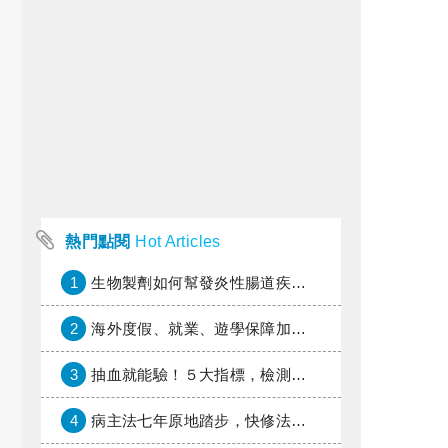
熱門點閱
Hot Articles
1
生物製劑如何幫發炎性腸道疾病患者抗潰瘍？治療進展與健保給付困境一次看
2
海外度假、就業、遊學保障加倍，富邦產險「一期逐夢」專案加碼遠距醫療與緊急救援
3
抽血就能驗！５大指標，檢測身體是否發炎
4
病主法七年原地踏步，快修法讓病人自主決定善終