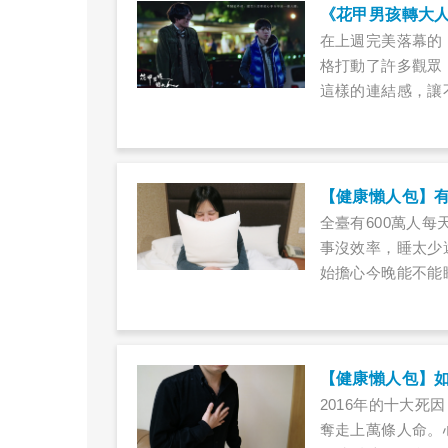
《花甲男孩轉大人
在上週完美落幕的
格打動了許多觀眾
這樣的連結感，讓
如同結尾所說的：
雖然結束了，但我
《花甲》裡出現的
【健康懶人包】
全臺有600萬人
事沒效率，睡太少
始擔心今晚能不能
天快亮時才昏昏入
圈「黑輪」去上班
【健康懶人包】
2016年的十大
奪走上萬條人命。