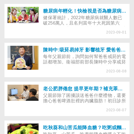
喘、心絞痛，最好盡早至「心臟科」查明
原因。若胸口劇烈疼痛、急喘、冒冷汗、
心律不整，則恐是「心肌梗塞」，要把握
糖尿病年輕化！快檢視是否為糖尿病前期
叫救護車急救的時機。(2024/1/2更新)
健保署統計，2022年糖尿病就醫人數已
破256萬人，且名列當年十大死因第六
位。令人憂心的是，越來越多人在年輕時
2023-09-01
期就達到「糖尿病前期」，所幸前期仍有
機會逆轉異常的血糖！到底血糖值多少算
「糖尿病前期」？多少則是「糖尿病」？
對高血糖保持警覺，及早調整為健康的生
陳時中:吸菸易掉牙 影響植牙 愛爸爸就陪他戒菸重拾好牙
活方式，才能遠離糖尿病威脅。
每年父親節前，詢問如何幫爸爸戒菸的電
話都增加。衞福部前部長陳時中分享戒菸
絕招「明天再抽吧!」有牙醫專業的他也
2023-08-08
提醒：吸菸不僅易掉牙，還影響植牙或戴
假牙，更呼籲子女愛爸爸就陪他戒菸，重
拾好牙與健康。
老公肥胖倦怠 提早更年期？補充睪固酮掰掉啤酒肚重振雄風
父親節除了困擾該送爸爸什麼禮物，還要
擔心爸爸啤酒肚裡的內臟脂肪！初日診所
減肥專科李唐越醫師表示，若男性不控制
2023-08-07
超標的內臟脂肪，易使睪固酮低下，不只
易出現代謝症候群，還會影響男性雄風、
提早迎來男性更年期。
吃秋葵和山苦瓜能降血糖？吃粥或麵易讓血糖升高？