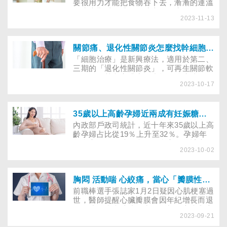
要很用力才能把食物吞下去，漸漸的連溫
開水也難以下嚥，隔壁患食道癌的長輩提
2023-11-13
醒他去醫院檢查，切片結果竟顯示為「下
咽癌」！下咽癌有何症狀、做哪些檢查能
確診，又該如何治療？
關節痛、退化性關節炎怎麼找幹細胞治療讓軟骨再生？和PRP又有何差異？
「細胞治療」是新興療法，適用於第二、
三期的「退化性關節炎」，可再生關節軟
骨細胞，其和高濃度血小板血漿療法
2023-10-17
（PRP）差異為何？價差為何這麼大？治
療皆為個案審查，如何尋找及申請？軟骨
增生後，老了不必換人工關節？
35歲以上高齡孕婦近兩成有妊娠糖尿病，產檢注意什麼？
內政部戶政司統計，近十年來35歲以上高
齡孕婦占比從19％上升至32％。孕婦年
齡愈高，妊娠糖尿病風險愈高，統計也發
2023-10-02
現台灣每年有1萬多名孕婦診斷出妊娠糖
尿病。超過35歲的孕婦應如何控制血糖，
避免妊娠糖尿病威脅？
胸悶 活動喘 心絞痛，當心「瓣膜性心臟病」或「心肌梗塞、冠心病」威脅
前職棒選手張誌家1月2日疑因心肌梗塞過
世，醫師提醒心臟瓣膜會因年紀增長而退
化，或因疾病造成異常，增加冠心病與心
2023-09-21
臟衰竭等風險。若常胸悶、頭暈、活動