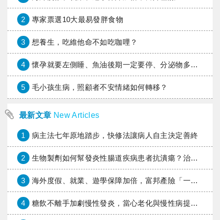
2
專家票選10大最易發胖食物
3
想養生，吃維他命不如吃咖哩？
4
懷孕就要左側睡、魚油後期一定要停、分泌物多小心高位破水！這些懷孕禁忌，你也信嗎？
5
毛小孩生病，照顧者不安情緒如何轉移？
最新文章
New Articles
1
病主法七年原地踏步，快修法讓病人自主決定善終
2
生物製劑如何幫發炎性腸道疾病患者抗潰瘍？治療進展與健保給付困境一次看
3
海外度假、就業、遊學保障加倍，富邦產險「一期逐夢」專案加碼遠距醫療與緊急救援
4
糖飲不離手加劇慢性發炎，當心老化與慢性病提早報到