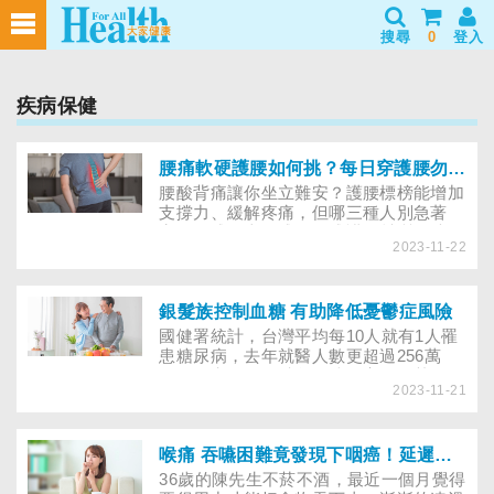
搜尋
0
登入
疾病保健
腰痛軟硬護腰如何挑？每日穿護腰勿超過8小時，6個NG行為別犯
腰酸背痛讓你坐立難安？護腰標榜能增加
支撐力、緩解疼痛，但哪三種人別急著
穿？軟式、半硬式、硬式護腰材質、功
2023-11-22
能、適用對象差在哪？具遠紅外線、溫
控、磁石設計的護腰，更舒緩痠痛？護腰
如何選擇、穿戴，讓專家解惑！
銀髮族控制血糖 有助降低憂鬱症風險
國健署統計，台灣平均每10人就有1人罹
患糖尿病，去年就醫人數更超過256萬
人。研究發現，避免血糖過高，尤其是60
2023-11-21
歲以上長者，可對大腦健康產生正面影
響，並可能降低憂鬱症的罹患風險。
喉痛 吞嚥困難竟發現下咽癌！延遲發現恐氣切或轉移至頸部
36歲的陳先生不菸不酒，最近一個月覺得