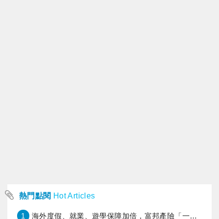
熱門點閱
Hot Articles
1
海外度假、就業、遊學保障加倍，富邦產險「一期逐夢」專案加碼遠距醫療與緊急救援